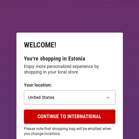
WELCOME!
You’re shopping in Estonia
Enjoy more personalized experience by
shopping in your local store.
Your location:
Afghanistan
CONTINUE TO INTERNATIONAL
Albania
Please note that shopping bag will be emptied when
Algeria
you change locations