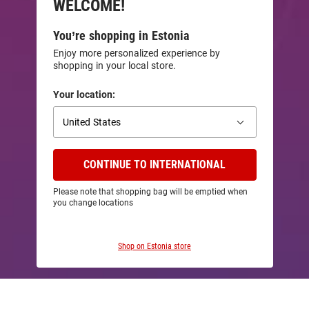
WELCOME!
Kas Sportland pakub tudengitele eksklusiivseid
You’re shopping in Estonia
soodustusi?
Enjoy more personalized experience by
shopping in your local store.
Your location:
POPULAARSED VALIKUD
Afghanistan
CONTINUE TO INTERNATIONAL
Albania
Please note that shopping bag will be emptied when
Algeria
you change locations
American Samoa
Shop on Estonia store
Andorra
Angola
Anguilla