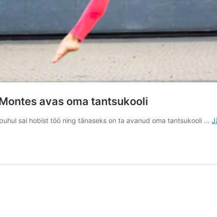
a Montes avas oma tantsukooli
 puhul sai hobist töö ning tänaseks on ta avanud oma tantsukooli …
J