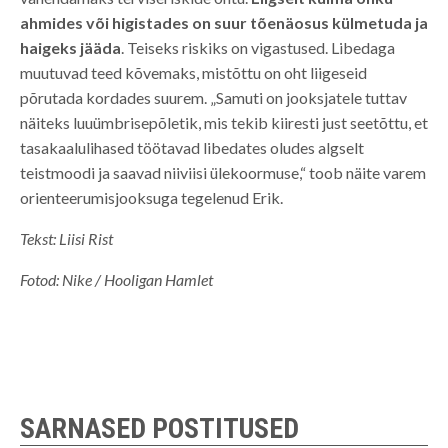
ahmides või higistades on suur tõenäosus külmetuda ja
haigeks jääda
. Teiseks riskiks on vigastused. Libedaga
muutuvad teed kõvemaks, mistõttu on oht liigeseid
põrutada kordades suurem. „Samuti on jooksjatele tuttav
näiteks luuümbrisepõletik, mis tekib kiiresti just seetõttu, et
tasakaalulihased töötavad libedates oludes algselt
teistmoodi ja saavad niiviisi ülekoormuse,“ toob näite varem
orienteerumisjooksuga tegelenud Erik.
Tekst: Liisi Rist
Fotod: Nike / Hooligan Hamlet
SARNASED POSTITUSED