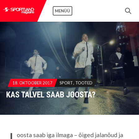
MENÜÜ
18. OKTOOBER 2017
SPORT
TOOTED
KAS TALVEL SAAB JOOSTA?
J
oosta saab iga ilmaga – õiged jalanõud ja