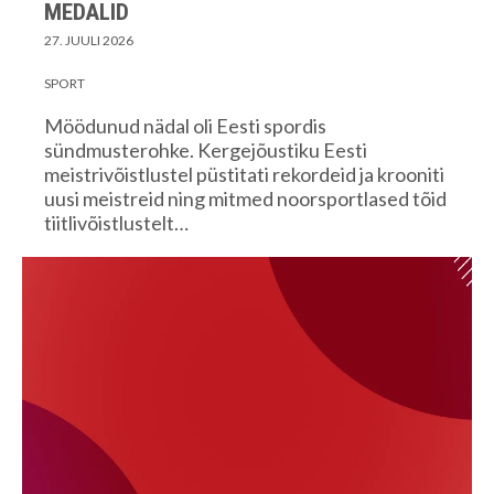
MEDALID
27. JUULI 2026
SPORT
Möödunud nädal oli Eesti spordis
sündmusterohke. Kergejõustiku Eesti
meistrivõistlustel püstitati rekordeid ja krooniti
uusi meistreid ning mitmed noorsportlased tõid
tiitlivõistlustelt…