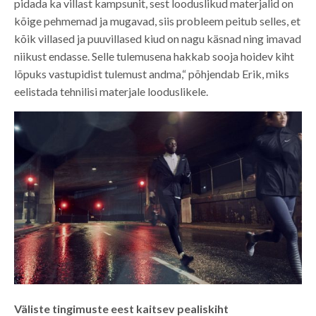
pidada ka villast kampsunit, sest looduslikud materjalid on
kõige pehmemad ja mugavad, siis probleem peitub selles, et
kõik villased ja puuvillased kiud on nagu käsnad ning imavad
niikust endasse. Selle tulemusena hakkab sooja hoidev kiht
lõpuks vastupidist tulemust andma,“ põhjendab Erik, miks
eelistada tehnilisi materjale looduslikele.
Väliste tingimuste eest kaitsev pealiskiht