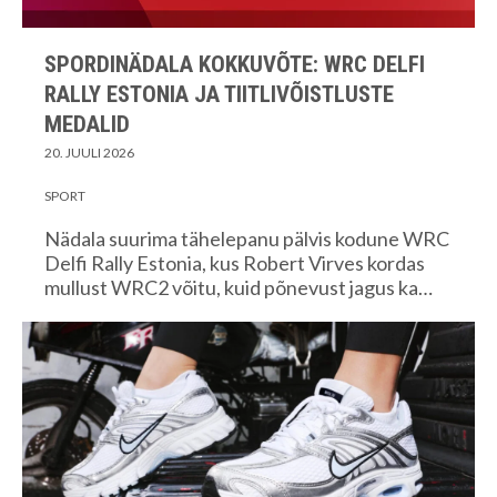
SPORDINÄDALA KOKKUVÕTE: WRC DELFI
RALLY ESTONIA JA TIITLIVÕISTLUSTE
MEDALID
20. JUULI 2026
SPORT
Nädala suurima tähelepanu pälvis kodune WRC
Delfi Rally Estonia, kus Robert Virves kordas
mullust WRC2 võitu, kuid põnevust jagus ka…