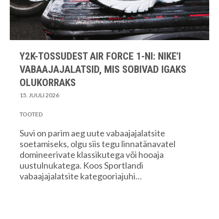
Y2K-TOSSUDEST AIR FORCE 1-NI: NIKE’I
VABAAJAJALATSID, MIS SOBIVAD IGAKS
OLUKORRAKS
15. JUULI 2026
TOOTED
Suvi on parim aeg uute vabaajajalatsite
soetamiseks, olgu siis tegu linnatänavatel
domineerivate klassikutega või hooaja
uustulnukatega. Koos Sportlandi
vabaajajalatsite kategooriajuhi…