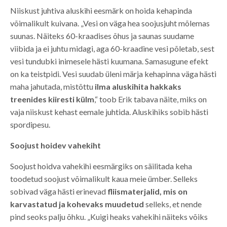
Niiskust juhtiva aluskihi eesmärk on hoida kehapinda
võimalikult kuivana. „Vesi on väga hea soojusjuht mõlemas
suunas. Näiteks 60-kraadises õhus ja saunas suudame
viibida ja ei juhtu midagi, aga 60-kraadine vesi põletab, sest
vesi tundubki inimesele hästi kuumana. Samasugune efekt
on ka teistpidi. Vesi suudab üleni märja kehapinna väga hästi
maha jahutada, mistõttu
ilma aluskihita hakkaks
treenides kiiresti külm
,“ toob Erik tabava näite, miks on
vaja niiskust kehast eemale juhtida. Aluskihiks sobib hästi
spordipesu.
Soojust hoidev vahekiht
Soojust hoidva vahekihi eesmärgiks on säilitada keha
toodetud soojust võimalikult kaua meie ümber. Selleks
sobivad väga hästi erinevad
fliismaterjalid, mis on
karvastatud ja kohevaks muudetud
selleks, et nende
pind seoks palju õhku. „Kuigi heaks vahekihi näiteks võiks