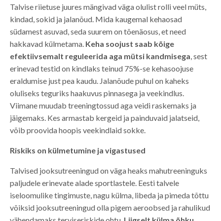
Talvise riietuse juures mängivad väga olulist rolli veel müts,
kindad, sokid ja jalanõud. Mida kaugemal kehaosad
südamest asuvad, seda suurem on tõenäosus, et need
hakkavad külmetama.
Keha soojust saab kõige
efektiivsemalt reguleerida aga mütsi kandmisega
, sest
erinevad testid on kindlaks teinud 75%-se kehasoojuse
eraldumise just pea kaudu. Jalanõude puhul on kaheks
oluliseks teguriks haakuvus pinnasega ja veekindlus.
Viimane muudab treeningtossud aga veidi raskemaks ja
jäigemaks. Kes armastab kergeid ja painduvaid jalatseid,
võib proovida hoopis veekindlaid sokke.
Riskiks on külmetumine ja vigastused
Talvised jooksutreeningud on väga heaks mahutreeninguks
paljudele erinevate alade sportlastele. Eesti talvele
iseloomulike tingimuste, nagu külma, libeda ja pimeda tõttu
võiksid jooksutreeningud olla pigem aeroobsed ja rahulikud
vähendamaks terviseriskide ohtu.
Liigselt külma õhku