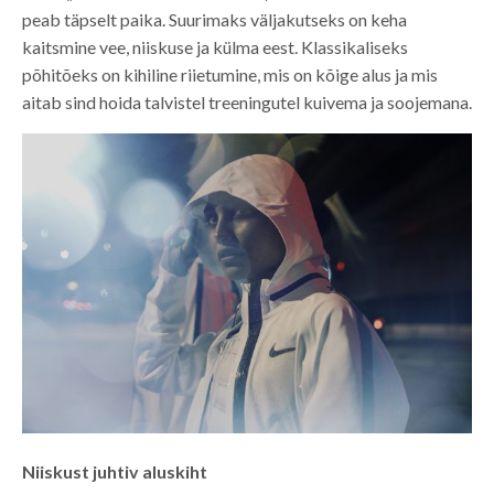
peab täpselt paika. Suurimaks väljakutseks on keha
kaitsmine vee, niiskuse ja külma eest. Klassikaliseks
põhitõeks on kihiline riietumine, mis on kõige alus ja mis
aitab sind hoida talvistel treeningutel kuivema ja soojemana.
Niiskust juhtiv aluskiht