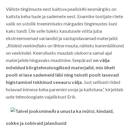
Väliste tingimuste eest kaitsva pealiskihi eesmärgiks on
kaitsta keha tuule ja sademete eest. Enamike tootjate riiete
valik on sobilik treenimiseks märgades tingimustes kuni
kaks tundi. Üle selle tuleks kasutusele võtta juba
ekstreemsemad variandid ja vastupidavamad materjalid.
„Riideid veekindlaks on lihtne muuta, näiteks kummiülikond
on veekindel. Keeruliseks muudab olukorra samal ajal
materjalide hingavaks muutmine. Seepärast
on välja
mõeldud kõrgtehnoloogilised materjalid, mis ühelt
poolt ei lase sademeid läbi ning teiselt poolt lasevad
higistamisel tekkinud veeauru välja
. Just sellised riided
hoiavad inimese keha paremini sooja ja kaitstuna,“ kirjeldab
uute tehnoloogiate vajalikkust Erik.
Ära unusta ka mütsi, kindaid,
sokke ja sobivaid jalanõusid