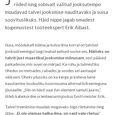
riided ning sobivalt valitud jooksutempo
muudavad talvel jooksmise nauditavaks ja suisa
soovituslikuks. Häid nippe jagab omadest
kogemustest tooteekspert Erik Aibast.
Ilusa, mõõdukalt külma ja kuiva ilma korral on talvisel
jooksutreeningul isegi teatud eelised suvise ees.
Näiteks on
talviti just maastikul jooksmine mõnusam
, sest pääsed
paikadesse, mis suvel on märjad. Ka rohu ja taimestiku
tihedus on metsades, rabades ja soodes sel aastaajal
väiksem. Üheks plussiks on ka kerge ja koheva lume
kasutamine loodusliku koormusena alternatiivtreeninguna
jõusaalile. „Siin on hästi suur
fun
-element samuti juures,“
ütleb kahekordne orienteerumisjooksu Eesti meister Erik.
Talvel treenimise muudab mugavaks õige riietumine ning
ütlus: „
Ei ole olemas halba ilma, on vaid vale riietus
“