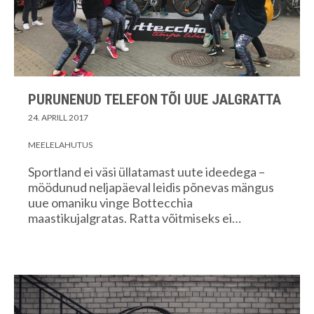
PURUNENUD TELEFON TÕI UUE JALGRATTA
24. APRILL 2017
MEELELAHUTUS
Sportland ei väsi üllatamast uute ideedega –
möödunud neljapäeval leidis põnevas mängus
uue omaniku vinge Bottecchia
maastikujalgratas. Ratta võitmiseks ei…