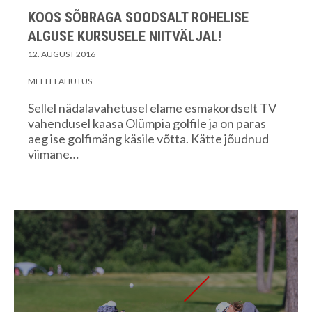
KOOS SÕBRAGA SOODSALT ROHELISE
ALGUSE KURSUSELE NIITVÄLJAL!
12. AUGUST 2016
MEELELAHUTUS
Sellel nädalavahetusel elame esmakordselt TV
vahendusel kaasa Olümpia golfile ja on paras
aeg ise golfimäng käsile võtta. Kätte jõudnud
viimane…