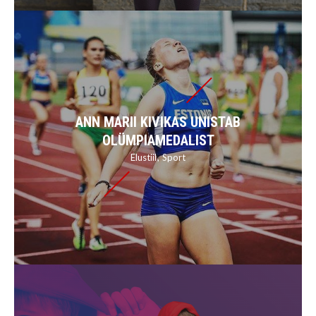
ANN MARII KIVIKAS UNISTAB
OLÜMPIAMEDALIST
Elustiil
Sport