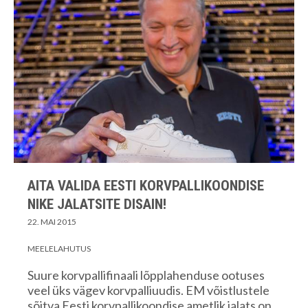
AITA VALIDA EESTI KORVPALLIKOONDISE
NIKE JALATSITE DISAIN!
22. MAI 2015
MEELELAHUTUS
Suure korvpallifinaali lõpplahenduse ootuses
veel üks vägev korvpalliuudis. EM võistlustele
sõitva Eesti korvpallikoondise ametlik jalats on