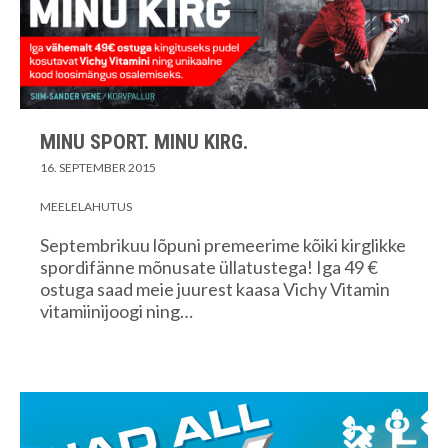
MINU SPORT. MINU KIRG.
16. SEPTEMBER 2015
MEELELAHUTUS
Septembrikuu lõpuni premeerime kõiki kirglikke
spordifänne mõnusate üllatustega! Iga 49 €
ostuga saad meie juurest kaasa Vichy Vitamin
vitamiinijoogi ning…