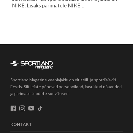
NIKE. Lisaks parimatele NIKE…
Sportland Magazine veebiajakiri on elustiili- ja spordiajakiri
Eestis. Siit leiate põnevad persoonilood, kasulikud nõuanded
ja parimate toodete soovitused.
KONTAKT