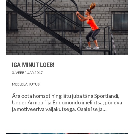
IGA MINUT LOEB!
3. VEEBRUAR 2017
MEELELAHUTUS
Ära oota homset ning liitu juba täna Sportlandi,
Under Armouri ja Endomondo imelihtsa, põneva
ja motiveeriva väljakutsega. Osale ise ja…