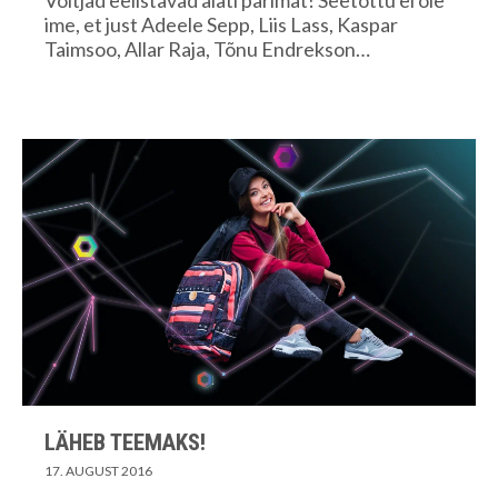
Võitjad eelistavad alati parimat! Seetõttu ei ole
ime, et just Adeele Sepp, Liis Lass, Kaspar
Taimsoo, Allar Raja, Tõnu Endrekson…
LÄHEB TEEMAKS!
17. AUGUST 2016