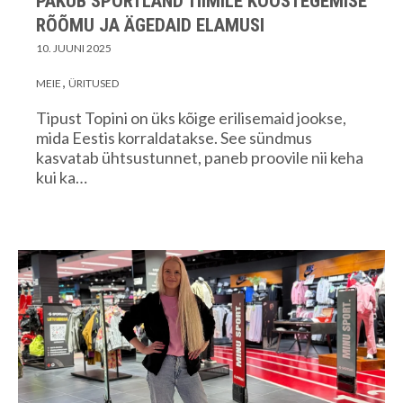
PAKUB SPORTLAND TIIMILE KOOSTEGEMISE
RÕÕMU JA ÄGEDAID ELAMUSI
10. JUUNI 2025
MEIE
ÜRITUSED
Tipust Topini on üks kõige erilisemaid jookse,
mida Eestis korraldatakse. See sündmus
kasvatab ühtsustunnet, paneb proovile nii keha
kui ka…