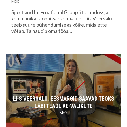
MEIE
Sportland International Group´i turundus- ja
kommunikatsioonivaldkonna juht Liis Veersalu
teeb suure pühendumisega kõike, mida ette
võtab. Ta naudib oma töös…
LIIS VEERSALU: EESMÄRGID SAAVAD TEOKS
LÄBI TEADLIKE VALIKUTE
Meie