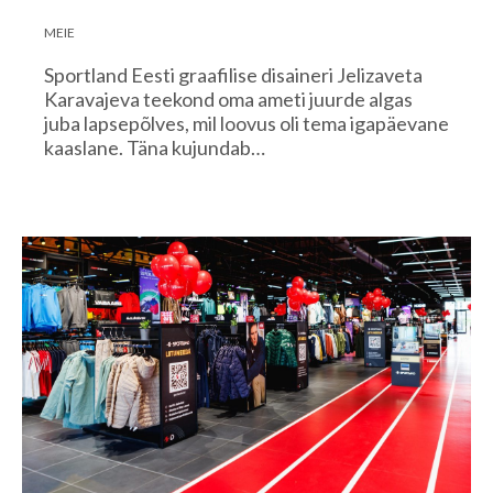
MEIE
Sportland Eesti graafilise disaineri Jelizaveta
Karavajeva teekond oma ameti juurde algas
juba lapsepõlves, mil loovus oli tema igapäevane
kaaslane. Täna kujundab…