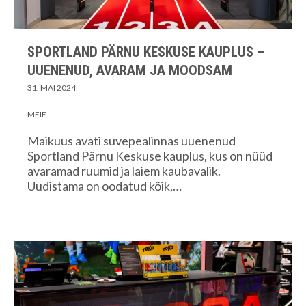
SPORTLAND PÄRNU KESKUSE KAUPLUS –
UUENENUD, AVARAM JA MOODSAM
31. MAI 2024
MEIE
Maikuus avati suvepealinnas uuenenud
Sportland Pärnu Keskuse kauplus, kus on nüüd
avaramad ruumid ja laiem kaubavalik.
Uudistama on oodatud kõik,…