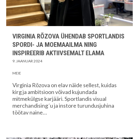
VIRGINIA RÕZOVA ÜHENDAB SPORTLANDIS
SPORDI- JA MOEMAAILMA NING
INSPIREERIB AKTIIVSEMALT ELAMA
9. JAANUAR 2024
MEIE
Virginia Rõzova on elav näide sellest, kuidas
kirg ja ambitsioon võivad kujundada
mitmekülgse karjääri. Sportlandis visual
merchandising´u ja instore turundusjuhina
töötav naine…