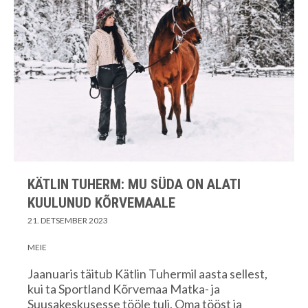
KÄTLIN TUHERM: MU SÜDA ON ALATI
KUULUNUD KÕRVEMAALE
21. DETSEMBER 2023
MEIE
Jaanuaris täitub Kätlin Tuhermil aasta sellest,
kui ta Sportland Kõrvemaa Matka- ja
Suusakeskusesse tööle tuli. Oma tööst ja