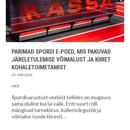
PARIMAD SPORDI E-POED, MIS PAKUVAD
JÄRELETULEMISE VÕIMALUST JA KIIRET
KOHALETOIMETAMIST
21. MAI 2024
MEIE
Spordivarustust veebist tellides on mugavus
sama oluline kui lai valik. Eriti suurt rolli
mängivad tarnekiirus, kullerivõrgustik ja
võimalus toode kiiresti…