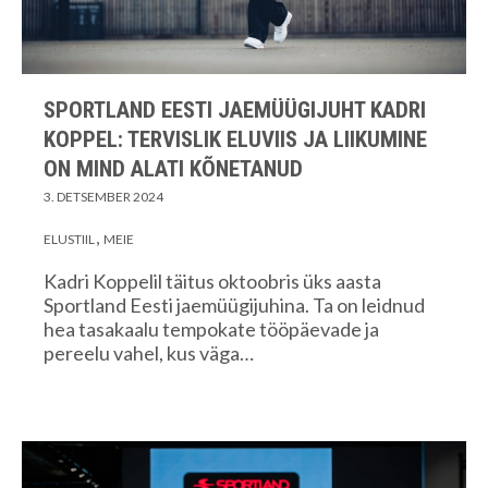
SPORTLAND EESTI JAEMÜÜGIJUHT KADRI
KOPPEL: TERVISLIK ELUVIIS JA LIIKUMINE
ON MIND ALATI KÕNETANUD
3. DETSEMBER 2024
ELUSTIIL
MEIE
Kadri Koppelil täitus oktoobris üks aasta
Sportland Eesti jaemüügijuhina. Ta on leidnud
hea tasakaalu tempokate tööpäevade ja
pereelu vahel, kus väga…