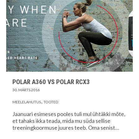
POLAR A360 VS POLAR RCX3
30. MÄRTS 2016
MEELELAHUTUS
TOOTED
Jaanuari esimeses pooles tuli mul ühtäkki mõte,
et tahaks ikka teada, mida mu süda sellise
treeningkoormuse juures teeb. Oma senist…