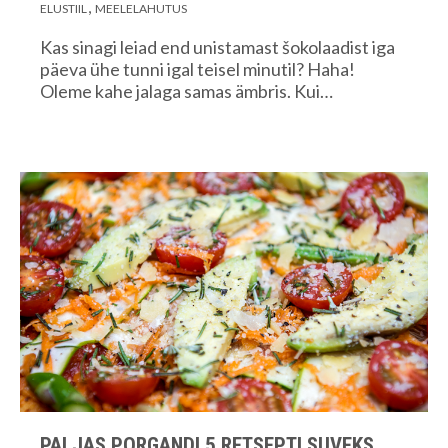
ELUSTIIL
MEELELAHUTUS
Kas sinagi leiad end unistamast šokolaadist iga
päeva ühe tunni igal teisel minutil? Haha!
Oleme kahe jalaga samas ämbris. Kui…
PALJAS PORGANDI 5 RETSEPTI SUVEKS