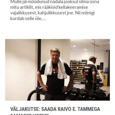
Mulle jäi möödunud nädala jooksul silma üsna
mitu artiklit, mis rääkisid kellakeeramise
vajalikkusest, kahjulikkusest jne. Nii mõnigi
kurdab selle üle,…
VÄLJAKUTSE: SAADA RAIVO E. TAMMEGA