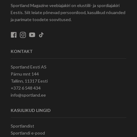
Sportland Magazine veebiajakiri on elustiili- ja spordiajakiri
Eestis. Siit leiate põnevad persoonilood, kasulikud nõuanded
ja parimate toodete soovitused.
KONTAKT
Sportland Eesti AS
Pärnu mnt 144
Tallinn, 11317 Eesti
+372 6 548 434
info@sportland.ee
KASULIKUD LINGID
Sportlandist
Sportlandi e-pood