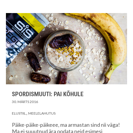
SPORDISMUUTI: PAI KÕHULE
30. MÄRTS 2016
ELUSTIIL
MEELELAHUTUS
Päike-päike-päikeee, ma armastan sind nii väga!
Ma ei suuutnud ära oodata neid esimesi