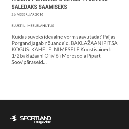
SALEDAKS SAAMISEKS
26. VEEBRUAR 2016
ELUSTIIL
MEELELAHUTUS
Kuidas suveks ideaalne vorm saavutada? Paljas
Porgand jagab nõuandeid. BAKLAŽAANIPITSA
KOGUS: KAHELE INIMESELE Koostisained:
1/2 baklažaani Oliiviõli Meresoola Pipart
Soovipäraseid…