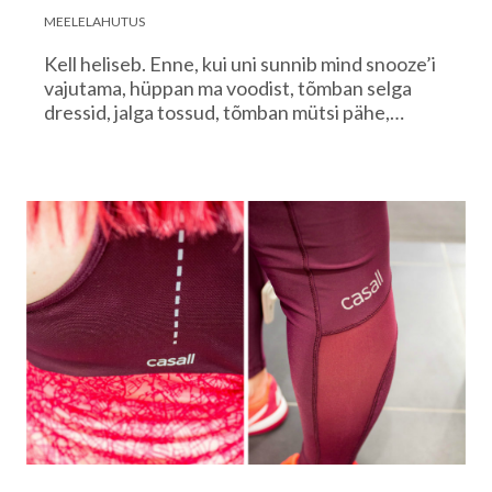
MEELELAHUTUS
Kell heliseb. Enne, kui uni sunnib mind snooze’i
vajutama, hüppan ma voodist, tõmban selga
dressid, jalga tossud, tõmban mütsi pähe,…