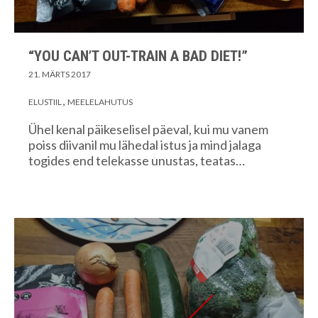
“YOU CAN’T OUT-TRAIN A BAD DIET!”
21. MÄRTS 2017
ELUSTIIL
MEELELAHUTUS
Ühel kenal päikeselisel päeval, kui mu vanem
poiss diivanil mu lähedal istus ja mind jalaga
togides end telekasse unustas, teatas…