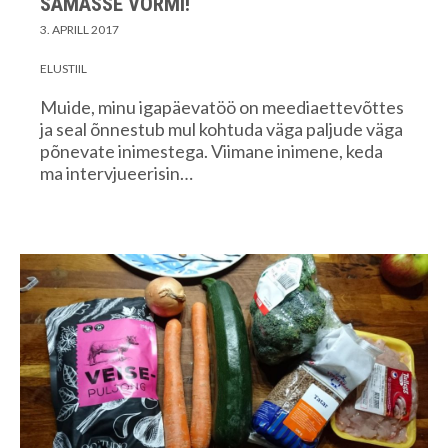
SAMASSE VORMI!
3. APRILL 2017
ELUSTIIL
Muide, minu igapäevatöö on meediaettevõttes
ja seal õnnestub mul kohtuda väga paljude väga
põnevate inimestega. Viimane inimene, keda
ma intervjueerisin…