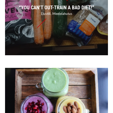
“YOU CAN’T OUT-TRAIN A BAD DIET!”
Elustiil
Meelelahutus