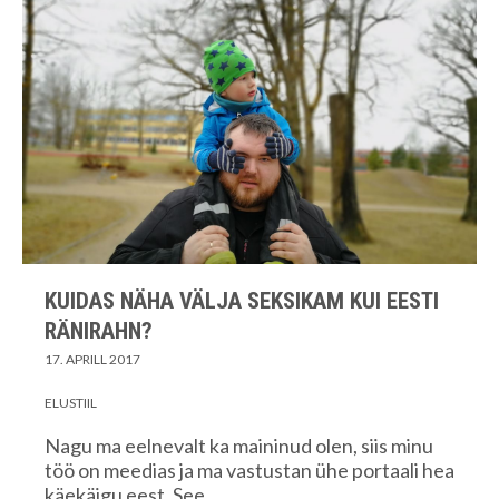
KUIDAS NÄHA VÄLJA SEKSIKAM KUI EESTI
RÄNIRAHN?
17. APRILL 2017
ELUSTIIL
Nagu ma eelnevalt ka maininud olen, siis minu
töö on meedias ja ma vastustan ühe portaali hea
käekäigu eest. See…