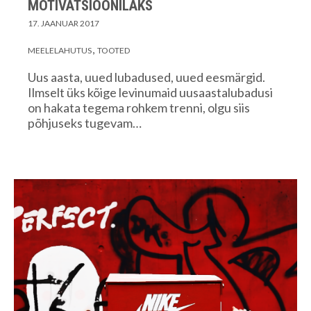
MOTIVATSIOONILAKS
17. JAANUAR 2017
MEELELAHUTUS
TOOTED
Uus aasta, uued lubadused, uued eesmärgid.
Ilmselt üks kõige levinumaid uusaastalubadusi
on hakata tegema rohkem trenni, olgu siis
põhjuseks tugevam…