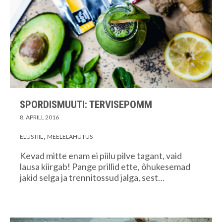
SPORDISMUUTI: TERVISEPOMM
8. APRILL 2016
ELUSTIIL
MEELELAHUTUS
Kevad mitte enam ei piilu pilve tagant, vaid
lausa kiirgab! Pange prillid ette, õhukesemad
jakid selga ja trennitossud jalga, sest…