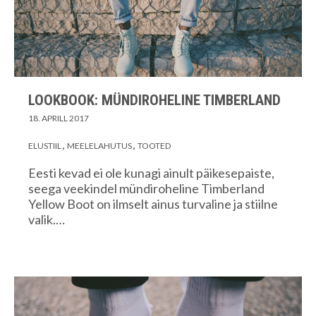
LOOKBOOK: MÜNDIROHELINE TIMBERLAND
18. APRILL 2017
ELUSTIIL
MEELELAHUTUS
TOOTED
Eesti kevad ei ole kunagi ainult päikesepaiste,
seega veekindel mündiroheline Timberland
Yellow Boot on ilmselt ainus turvaline ja stiilne
valik.…