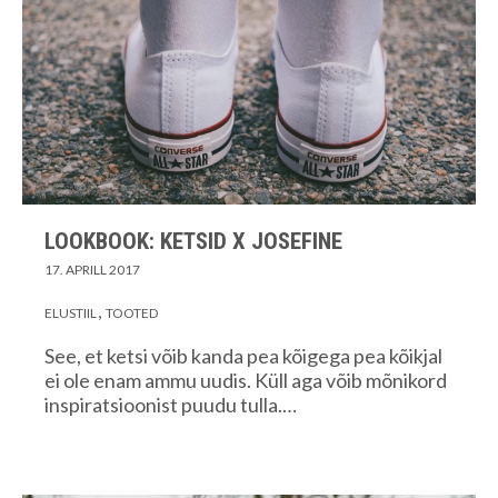
LOOKBOOK: KETSID X JOSEFINE
17. APRILL 2017
ELUSTIIL
TOOTED
See, et ketsi võib kanda pea kõigega pea kõikjal
ei ole enam ammu uudis. Küll aga võib mõnikord
inspiratsioonist puudu tulla.…