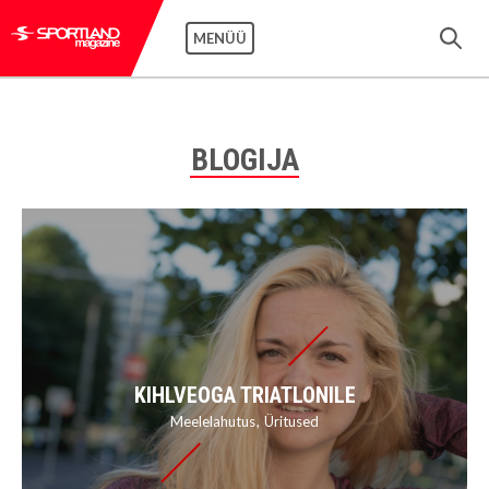
MENÜÜ
BLOGIJA
KIHLVEOGA TRIATLONILE
Meelelahutus
Üritused