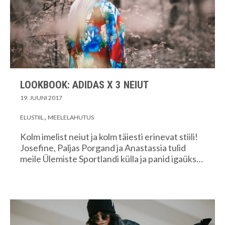
LOOKBOOK: ADIDAS X 3 NEIUT
19. JUUNI 2017
ELUSTIIL
MEELELAHUTUS
Kolm imelist neiut ja kolm täiesti erinevat stiili!
Josefine, Paljas Porgand ja Anastassia tulid
meile Ülemiste Sportlandi külla ja panid igaüks…