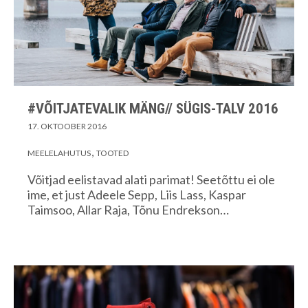
#VÕITJATEVALIK MÄNG// SÜGIS-TALV 2016
17. OKTOOBER 2016
MEELELAHUTUS
TOOTED
Võitjad eelistavad alati parimat! Seetõttu ei ole
ime, et just Adeele Sepp, Liis Lass, Kaspar
Taimsoo, Allar Raja, Tõnu Endrekson…