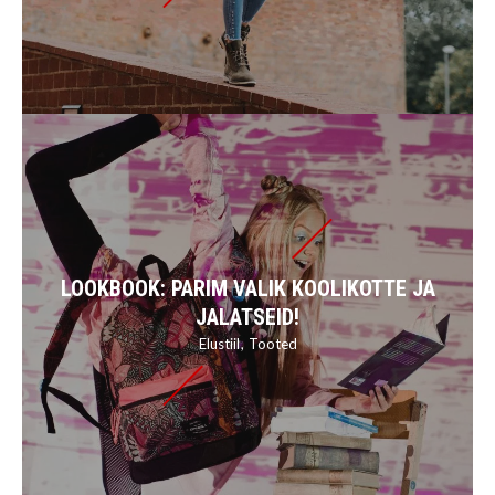
LOOKBOOK: PARIM VALIK KOOLIKOTTE JA
JALATSEID!
Elustiil
Tooted