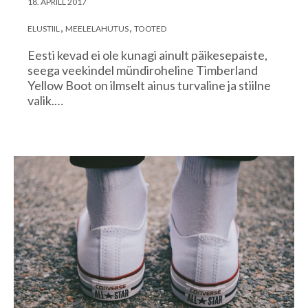
18. APRILL 2017
ELUSTIIL
MEELELAHUTUS
TOOTED
Eesti kevad ei ole kunagi ainult päikesepaiste,
seega veekindel mündiroheline Timberland
Yellow Boot on ilmselt ainus turvaline ja stiilne
valik.…