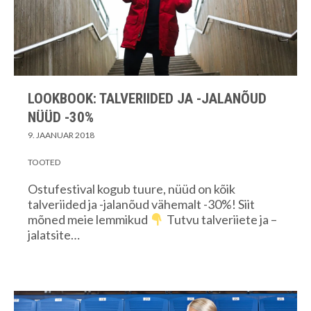
LOOKBOOK: TALVERIIDED JA -JALANÕUD
NÜÜD -30%
9. JAANUAR 2018
TOOTED
Ostufestival kogub tuure, nüüd on kõik
talveriided ja -jalanõud vähemalt -30%! Siit
mõned meie lemmikud
Tutvu talveriiete ja –
jalatsite…