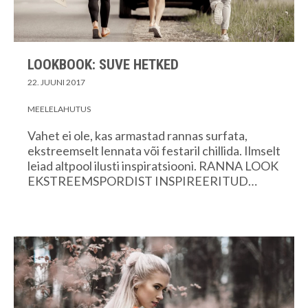
LOOKBOOK: SUVE HETKED
22. JUUNI 2017
MEELELAHUTUS
Vahet ei ole, kas armastad rannas surfata,
ekstreemselt lennata või festaril chillida. Ilmselt
leiad altpool ilusti inspiratsiooni. RANNA LOOK
EKSTREEMSPORDIST INSPIREERITUD…