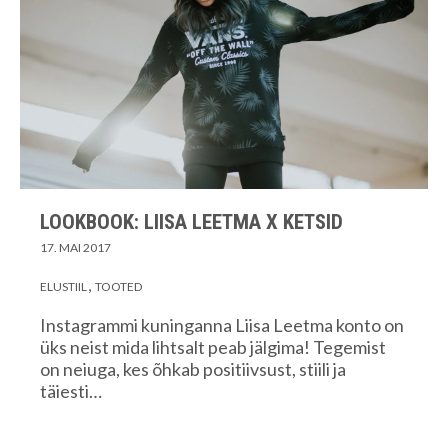
LOOKBOOK: LIISA LEETMA X KETSID
17. MAI 2017
ELUSTIIL
TOOTED
Instagrammi kuninganna Liisa Leetma konto on
üks neist mida lihtsalt peab jälgima! Tegemist
on neiuga, kes õhkab positiivsust, stiili ja
täiesti…