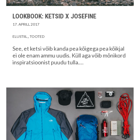
LOOKBOOK: KETSID X JOSEFINE
17. APRILL 2017
ELUSTIIL
TOOTED
See, et ketsi võib kanda pea kõigega pea kõikjal
ei ole enam ammu uudis. Küll aga võib mõnikord
inspiratsioonist puudu tulla.…