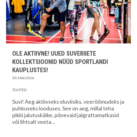
OLE AKTIIVNE! UUED SUVERIIETE
KOLLEKTSIOONID NÜÜD SPORTLANDI
KAUPLUSTES!
30. MAI 2016
TOOTED
Suvi! Aeg aktiivseks eluviisiks, veerõõmudeks ja
puhkuseks looduses. See on aeg, millal teha
pikki jalutuskäike, põnevaid jalgrattamatkasid
või lihtsalt veeta…