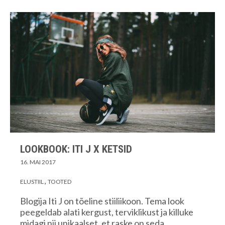
LOOKBOOK: ITI J X KETSID
16. MAI 2017
ELUSTIIL
TOOTED
Blogija Iti J on tõeline stiiliikoon. Tema look
peegeldab alati kergust, terviklikust ja killuke
midagi nii unikaalset, et raske on seda