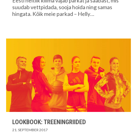
Eesti heitlik kliima vajab parkat ja saabast, mis
suudab vettpidada, sooja hoida ning samas
hingata. Kõik meie parkad – Helly…
LOOKBOOK: TREENINGRIIDED
21. SEPTEMBER 2017