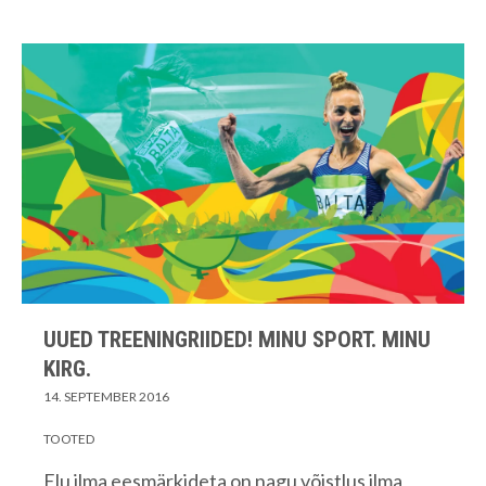
UUED TREENINGRIIDED! MINU SPORT. MINU
KIRG.
14. SEPTEMBER 2016
TOOTED
Elu ilma eesmärkideta on nagu võistlus ilma