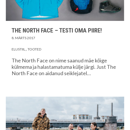
THE NORTH FACE – TESTI OMA PIIRE!
8. MÄRTS 2017
ELUSTIIL
TOOTED
The North Face on nime saanud mäe kõige
külmema ja halastamatuma külje järgi. Just The
North Face on aidanud seiklejatel…