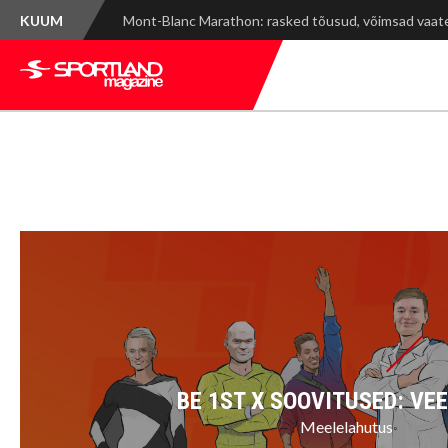
KUUM
Mont-Blanc Marathon: rasked tõusud, võimsad vaa
BE 1ST X SOOVITUSED: VE
Meelelahutus