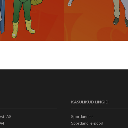
KASULIKUD LINGID
esti AS
Sportlandist
144
Sportlandi e-pood