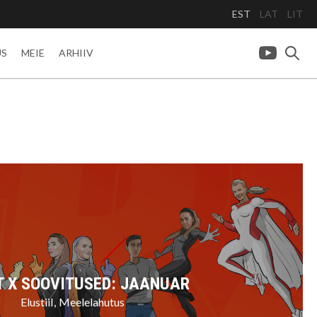
EST
LAT
LIT
US
MEIE
ARHIIV
T X SOOVITUSED: JAANUAR
Elustiil
Meelelahutus