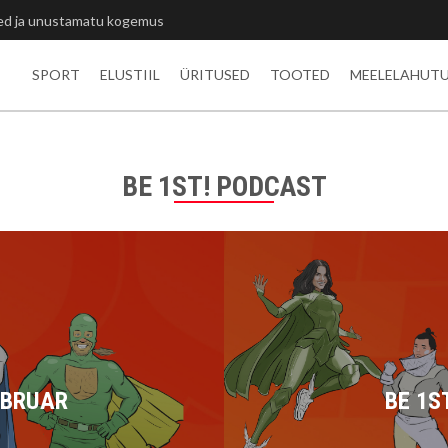
ted ja unustamatu kogemus
SPORT
ELUSTIIL
ÜRITUSED
TOOTED
MEELELAHUT
BE 1ST! PODCAST
EBRUAR
BE 1S