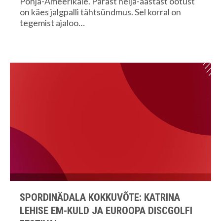
Põhja-Ameerikale. Pärast nelja-aastast ootust
on käes jalgpalli tähtsündmus. Sel korral on
tegemist ajaloo…
SPORDINÄDALA KOKKUVÕTE: KATRINA
LEHISE EM-KULD JA EUROOPA DISCGOLFI