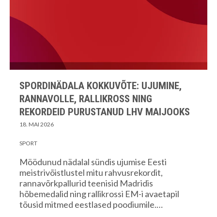
SPORDINÄDALA KOKKUVÕTE: UJUMINE,
RANNAVOLLE, RALLIKROSS NING
REKORDEID PURUSTANUD LHV MAIJOOKS
18. MAI 2026
SPORT
Möödunud nädalal sündis ujumise Eesti
meistrivõistlustel mitu rahvusrekordit,
rannavõrkpallurid teenisid Madridis
hõbemedalid ning rallikrossi EM-i avaetapil
tõusid mitmed eestlased poodiumile.…