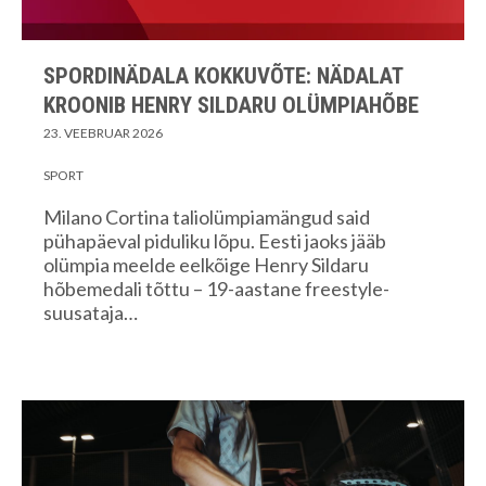
SPORDINÄDALA KOKKUVÕTE: NÄDALAT
KROONIB HENRY SILDARU OLÜMPIAHÕBE
23. VEEBRUAR 2026
SPORT
Milano Cortina taliolümpiamängud said
pühapäeval piduliku lõpu. Eesti jaoks jääb
olümpia meelde eelkõige Henry Sildaru
hõbemedali tõttu – 19-aastane freestyle-
suusataja…