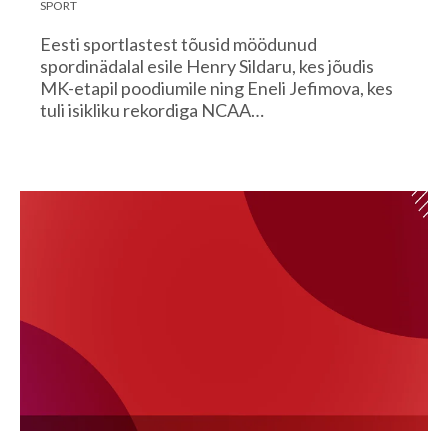
SPORT
Eesti sportlastest tõusid möödunud
spordinädalal esile Henry Sildaru, kes jõudis
MK-etapil poodiumile ning Eneli Jefimova, kes
tuli isikliku rekordiga NCAA…