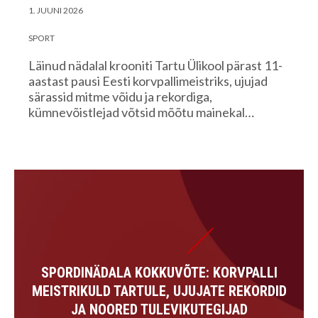
1. JUUNI 2026
SPORT
Läinud nädalal krooniti Tartu Ülikool pärast 11-
aastast pausi Eesti korvpallimeistriks, ujujad
särassid mitme võidu ja rekordiga,
kümnevõistlejad võtsid mõõtu mainekal…
SPORDINÄDALA KOKKUVÕTE: KORVPALLI
MEISTRIKULD TARTULE, UJUJATE REKORDID
JA NOORED TULEVIKUTEGIJAD