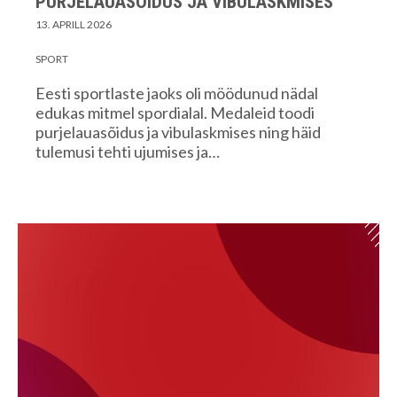
PURJELAUASÕIDUS JA VIBULASKMISES
13. APRILL 2026
SPORT
Eesti sportlaste jaoks oli möödunud nädal
edukas mitmel spordialal. Medaleid toodi
purjelauasõidus ja vibulaskmises ning häid
tulemusi tehti ujumises ja…