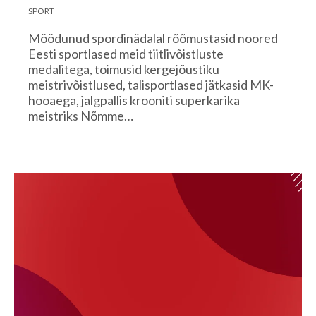
SPORT
Möödunud spordinädalal rõõmustasid noored
Eesti sportlased meid tiitlivõistluste
medalitega, toimusid kergejõustiku
meistrivõistlused, talisportlased jätkasid MK-
hooaega, jalgpallis krooniti superkarika
meistriks Nõmme…