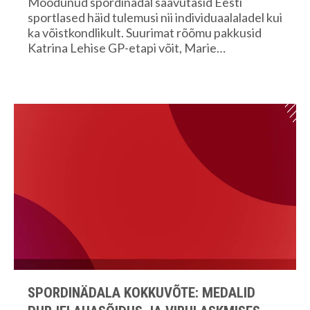
Möödunud spordinädal saavutasid Eesti
sportlased häid tulemusi nii individuaalaladel kui
ka võistkondlikult. Suurimat rõõmu pakkusid
Katrina Lehise GP-etapi võit, Marie…
SPORDINÄDALA KOKKUVÕTE: MEDALID