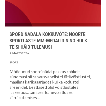
SPORDINÄDALA KOKKUVÕTE: NOORTE
SPORTLASTE MM-MEDALID NING HULK
TEISI HÄID TULEMUSI
9. MÄRTS 2026
SPORT
Möödunud spordinädal pakkus rohkelt
sündmusi nii rahvusvahelistel tiitlivõistlustel,
maailma karikasarjades kui ka kodustel
areenidel. Eestlased olid võistlustules
laskesuusatamises, kahevõistluses,
kiiruisutamises…