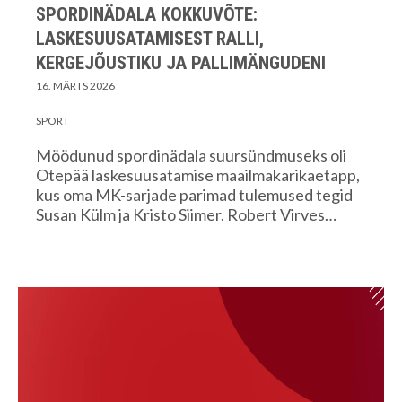
SPORDINÄDALA KOKKUVÕTE:
LASKESUUSATAMISEST RALLI,
KERGEJÕUSTIKU JA PALLIMÄNGUDENI
16. MÄRTS 2026
SPORT
Möödunud spordinädala suursündmuseks oli
Otepää laskesuusatamise maailmakarikaetapp,
kus oma MK-sarjade parimad tulemused tegid
Susan Külm ja Kristo Siimer. Robert Virves…