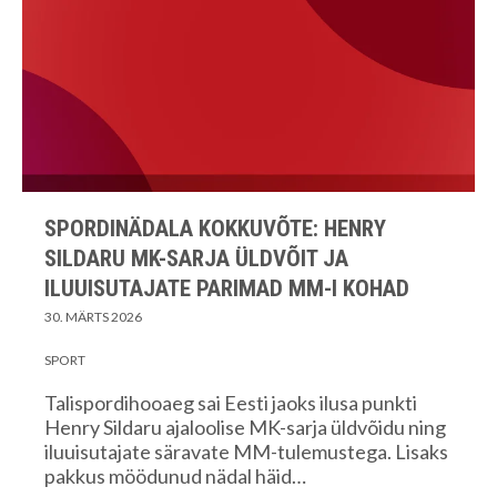
SPORDINÄDALA KOKKUVÕTE: HENRY
SILDARU MK-SARJA ÜLDVÕIT JA
ILUUISUTAJATE PARIMAD MM-I KOHAD
30. MÄRTS 2026
SPORT
Talispordihooaeg sai Eesti jaoks ilusa punkti
Henry Sildaru ajaloolise MK-sarja üldvõidu ning
iluuisutajate säravate MM-tulemustega. Lisaks
pakkus möödunud nädal häid…