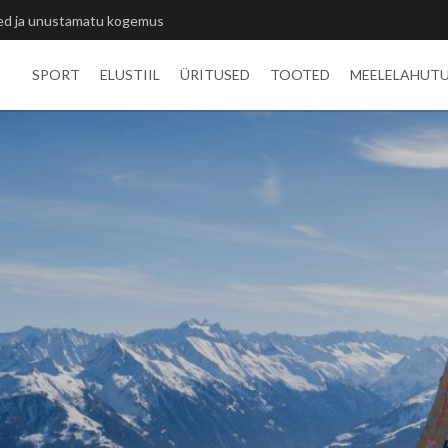
itlivõistluste medalid
SPORT
ELUSTIIL
ÜRITUSED
TOOTED
MEELELAHUT