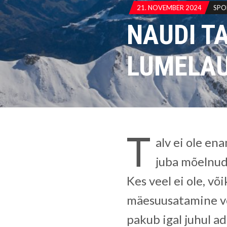
21. NOVEMBER 2024
SPO
NAUDI T
LUMELAU
T
alv ei ole en
juba mõelnud,
Kes veel ei ole, võ
mäesuusatamine võ
pakub igal juhul ad