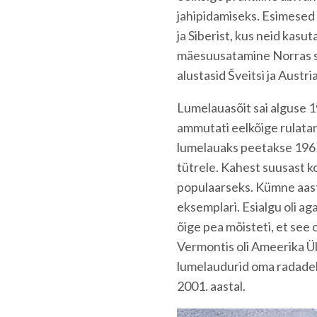
jahipidamiseks. Esimese
ja Siberist, kus neid kasu
mäesuusatamine Norras sp
alustasid Šveitsi ja Austr
Lumelauasõit sai alguse 1
ammutati eelkõige rulata
lumelauaks peetakse 196
tütrele. Kahest suusast k
populaarseks. Kümne aast
eksemplari. Esialgu oli a
õige pea mõisteti, et see 
Vermontis oli Ameerika Üh
lumelaudurid oma radadele.
2001. aastal.