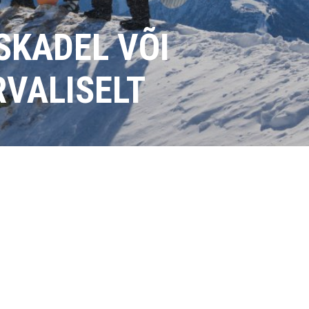
SKADEL VÕI
RVALISELT