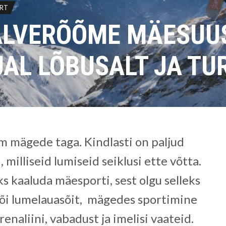
RT
ALVERÕÕME MÄESUU
AL LÕBUSALT JA TU
am mägede taga. Kindlasti on paljud
 milliseid lumiseid seiklusi ette võtta.
iks kaaluda mäesporti, sest olgu selleks
i lumelauasõit, mägedes sportimine
renaliini, vabadust ja imelisi vaateid.