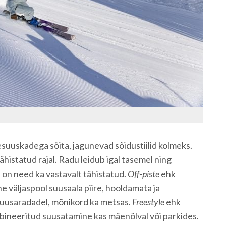
esuuskadega sõita, jagunevad sõidustiilid kolmeks.
histatud rajal. Radu leidub igal tasemel ning
on need ka vastavalt tähistatud.
Off-piste
ehk
väljaspool suusaala piire, hooldamata ja
suusaradadel, mõnikord ka metsas.
Freestyle
ehk
ineeritud suusatamine kas mäenõlval või parkides.