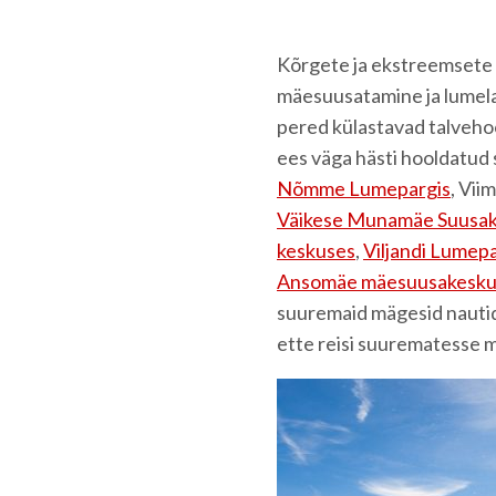
Kõrgete ja ekstreemsete
mäesuusatamine ja lumelau
pered külastavad talveho
ees väga hästi hooldatud
Nõmme Lumepargis
, Vii
Väikese Munamäe Suusa
keskuses
,
Viljandi Lumepa
Ansomäe mäesuusakesku
suuremaid mägesid nautida
ette reisi suurematesse m