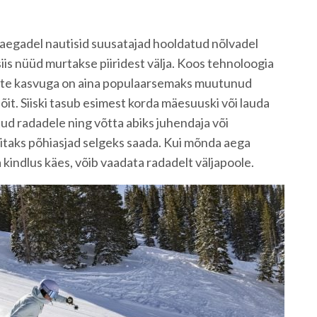
aegadel nautisid suusatajad hooldatud nõlvadel
 siis nüüd murtakse piiridest välja. Koos tehnoloogia
ijate kasvuga on aina populaarsemaks muutunud
õit. Siiski tasub esimest korda mäesuuski või lauda
ud radadele ning võtta abiks juhendaja või
itaks põhiasjad selgeks saada. Kui mõnda aega
kindlus käes, võib vaadata radadelt väljapoole.