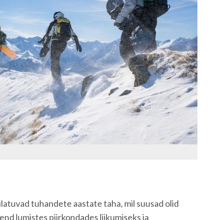
atuvad tuhandete aastate taha, mil suusad olid
end lumistes piirkondades liikumiseks ja