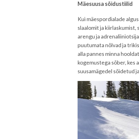
Mäesuusa sõidustiilid
Kui mäespordialade algus
slaalomit ja kiirlaskumist,
arengu ja adrenaliiniots
puutumata nõlvad ja trikis
alla pannes minna hooldat
kogemustega sõber, kes a
suusamägedel sõidetud ja 