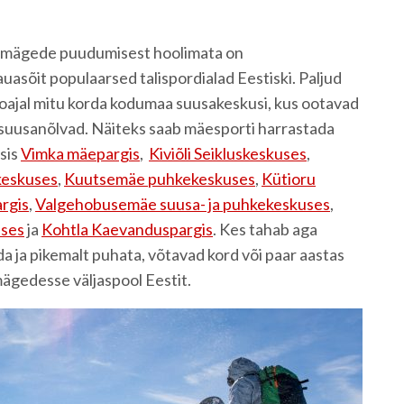
 mägede puudumisest hoolimata on
asõit populaarsed talispordialad Eestiski. Paljud
oajal mitu korda kodumaa suusakeskusi, kus ootavad
 suusanõlvad. Näiteks saab mäesporti harrastada
msis
Vimka mäepargis
,
Kiviõli Seikluskeskuses
,
keskuses
,
Kuutsemäe puhkekeskuses
,
Kütioru
rgis
,
Valgehobusemäe suusa- ja puhkekeskuses
,
ses
ja
Kohtla Kaevanduspargis
. Kes tahab aga
 ja pikemalt puhata, võtavad kord või paar aastas
ägedesse väljaspool Eestit.