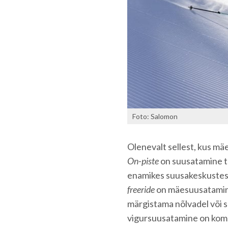
Foto: Salomon
Olenevalt sellest, kus mä
On-piste
on suusatamine tä
enamikes suusakeskustes 
freeride
on mäesuusatamine 
märgistama nõlvadel või 
vigursuusatamine on komb