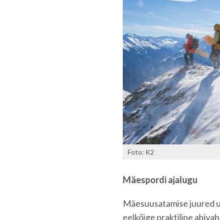
Foto: K2
Mäespordi ajalugu
Mäesuusatamise juured ul
eelkõige praktiline abivah