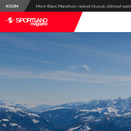
KUUM
Spordinädala kokkuvõte: WRC Delfi Rally Estonia ja ti