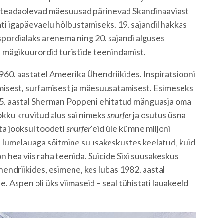
d teadaolevad mäesuusad pärinevad Skandinaaviast
tati igapäevaelu hõlbustamiseks. 19. sajandil hakkas
ordialaks arenema ning 20. sajandi alguses
ia mägikuurordid turistide teenindamist.
960. aastatel Ameerika Ühendriikides. Inspiratsiooni
misest, surfamisest ja mäesuusatamisest. Esimeseks
5. aastal Sherman Poppeni ehitatud mänguasja oma
okku kruvitud alus sai nimeks
snurfer
ja osutus üsna
a jooksul toodeti
snurfer
’eid üle kümne miljoni
ga lumelauaga sõitmine suusakeskustes keelatud, kuid
on hea viis raha teenida. Suicide Sixi suusakeskus
endriikides, esimene, kes lubas 1982. aastal
 Aspen oli üks viimaseid – seal tühistati lauakeeld