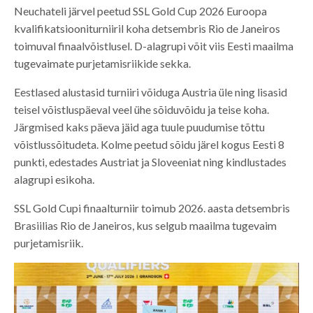
Neuchateli järvel peetud SSL Gold Cup 2026 Euroopa
kvalifikatsiooniturniiril koha detsembris Rio de Janeiros
toimuval finaalvõistlusel. D-alagrupi võit viis Eesti maailma
tugevaimate purjetamisriikide sekka.
Eestlased alustasid turniiri võiduga Austria üle ning lisasid
teisel võistluspäeval veel ühe sõiduvõidu ja teise koha.
Järgmised kaks päeva jäid aga tuule puudumise tõttu
võistlussõitudeta. Kolme peetud sõidu järel kogus Eesti 8
punkti, edestades Austriat ja Sloveeniat ning kindlustades
alagrupi esikoha.
SSL Gold Cupi finaalturniir toimub 2026. aasta detsembris
Brasiilias Rio de Janeiros, kus selgub maailma tugevaim
purjetamisriik.