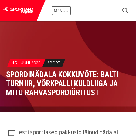
MENÜÜ
15. JUUNI 2026
SPORT
SPORDINÄDALA KOKKUVÕTE: BALTI
TURNIIR, VÕRKPALLI KULDLIIGA JA
MITU RAHVASPORDIÜRITUST
E
esti sportlased pakkusid läinud nädalal