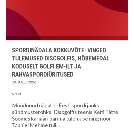
SPORDINÄDALA KOKKUVÕTE: VINGED
TULEMUSED DISCGOLFIS, HÕBEMEDAL
KODUSELT GOLFI EM-ILT JA
RAHVASPORDIÜRITUSED
13. JUULI 2026
SPORT
Möödunud nädal oli Eesti spordi jaoks
sündmusterohke. Discgolfis teenis Keiti Tätte
Soomes karjääri parima tulemuse ning noor
Taaniel Mehine tuli…