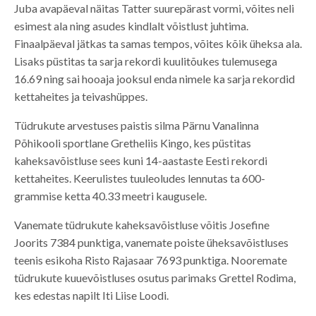
Juba avapäeval näitas Tatter suurepärast vormi, võites neli
esimest ala ning asudes kindlalt võistlust juhtima.
Finaalpäeval jätkas ta samas tempos, võites kõik üheksa ala.
Lisaks püstitas ta sarja rekordi kuulitõukes tulemusega
16.69 ning sai hooaja jooksul enda nimele ka sarja rekordid
kettaheites ja teivashüppes.
Tüdrukute arvestuses paistis silma Pärnu Vanalinna
Põhikooli sportlane Gretheliis Kingo, kes püstitas
kaheksavõistluse sees kuni 14-aastaste Eesti rekordi
kettaheites. Keerulistes tuuleoludes lennutas ta 600-
grammise ketta 40.33 meetri kaugusele.
Vanemate tüdrukute kaheksavõistluse võitis Josefine
Joorits 7384 punktiga, vanemate poiste üheksavõistluses
teenis esikoha Risto Rajasaar 7693 punktiga. Nooremate
tüdrukute kuuevõistluses osutus parimaks Grettel Rodima,
kes edestas napilt Iti Liise Loodi.