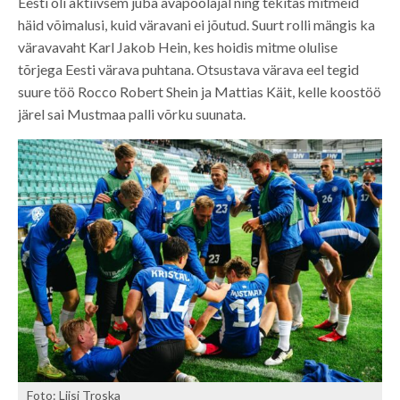
Eesti oli aktiivsem juba avapoolajal ning tekitas mitmeid
häid võimalusi, kuid väravani ei jõutud. Suurt rolli mängis ka
väravavaht Karl Jakob Hein, kes hoidis mitme olulise
tõrjega Eesti värava puhtana. Otsustava värava eel tegid
suure töö Rocco Robert Shein ja Mattias Käit, kelle koostöö
järel sai Mustmaa palli võrku suunata.
Foto: Liisi Troska