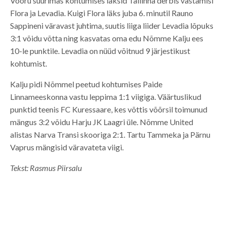
Vooru suurimas kohtumises läksid Tallinna derbis vastamisi
Flora ja Levadia. Kuigi Flora läks juba 6. minutil Rauno
Sappineni väravast juhtima, suutis liiga liider Levadia lõpuks
3:1 võidu võtta ning kasvatas oma edu Nõmme Kalju ees
10-le punktile. Levadia on nüüd võitnud 9 järjestikust
kohtumist.
Kalju pidi Nõmmel peetud kohtumises Paide
Linnameeskonna vastu leppima 1:1 viigiga. Väärtuslikud
punktid teenis FC Kuressaare, kes võttis võõrsil toimunud
mängus 3:2 võidu Harju JK Laagri üle. Nõmme United
alistas Narva Transi skooriga 2:1. Tartu Tammeka ja Pärnu
Vaprus mängisid väravateta viigi.
Tekst: Rasmus Piirsalu