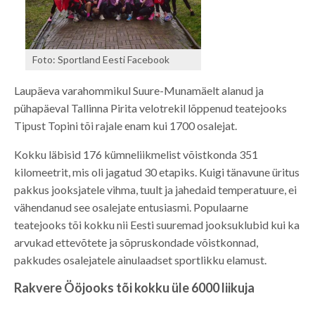
Foto: Sportland Eesti Facebook
Laupäeva varahommikul Suure-Munamäelt alanud ja
pühapäeval Tallinna Pirita velotrekil lõppenud teatejooks
Tipust Topini tõi rajale enam kui 1700 osalejat.
Kokku läbisid 176 kümneliikmelist võistkonda 351
kilomeetrit, mis oli jagatud 30 etapiks. Kuigi tänavune üritus
pakkus jooksjatele vihma, tuult ja jahedaid temperatuure, ei
vähendanud see osalejate entusiasmi. Populaarne
teatejooks tõi kokku nii Eesti suuremad jooksuklubid kui ka
arvukad ettevõtete ja sõpruskondade võistkonnad,
pakkudes osalejatele ainulaadset sportlikku elamust.
Rakvere Ööjooks tõi kokku üle 6000 liikuja