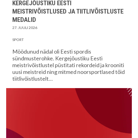
KERGEJÕUSTIKU EESTI
MEISTRIVÕISTLUSED JA TIITLIVÕISTLUSTE
MEDALID
27. JUULI 2026
SPORT
Möödunud nädal oli Eesti spordis
sündmusterohke. Kergejõustiku Eesti
meistrivõistlustel püstitati rekordeid ja krooniti
uusi meistreid ning mitmed noorsportlased tõid
tiitlivõistlustelt…