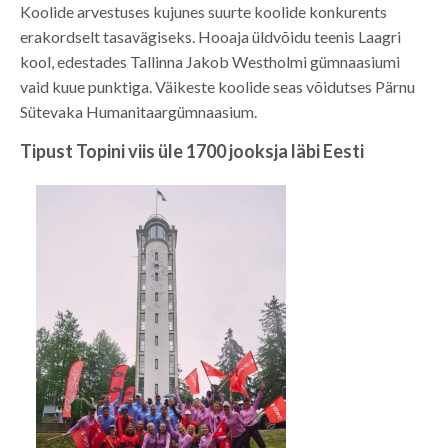
Koolide arvestuses kujunes suurte koolide konkurents
erakordselt tasavägiseks. Hooaja üldvõidu teenis Laagri
kool, edestades Tallinna Jakob Westholmi gümnaasiumi
vaid kuue punktiga. Väikeste koolide seas võidutses Pärnu
Sütevaka Humanitaargümnaasium.
Tipust Topini viis üle 1700 jooksja läbi Eesti