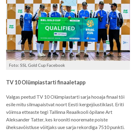
Foto: SSL Gold Cup Facebook
TV 10 Olümpiastarti finaaletapp
Valgas peetud TV 10 Olümpiastarti sarja hooaja finaal tõi
esile mitu silmapaistvat noort Eesti kergejõustiklast. Eriti
võimsa etteaste tegi Tallinna Reaalkooli õpilane Art
Aleksander Tatter, kes krooniti nooremate poiste
üheksavõistluse võitjaks uue sarja rekordiga 7510 punkti.