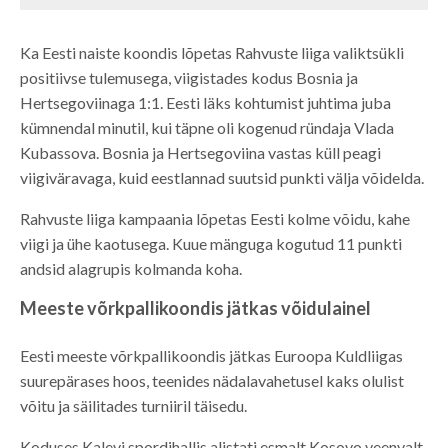
Ka Eesti naiste koondis lõpetas Rahvuste liiga valiktsükli
positiivse tulemusega, viigistades kodus Bosnia ja
Hertsegoviinaga 1:1. Eesti läks kohtumist juhtima juba
kümnendal minutil, kui täpne oli kogenud ründaja Vlada
Kubassova. Bosnia ja Hertsegoviina vastas küll peagi
viigiväravaga, kuid eestlannad suutsid punkti välja võidelda.
Rahvuste liiga kampaania lõpetas Eesti kolme võidu, kahe
viigi ja ühe kaotusega. Kuue mänguga kogutud 11 punkti
andsid alagrupis kolmanda koha.
Meeste võrkpallikoondis jätkas võidulainel
Eesti meeste võrkpallikoondis jätkas Euroopa Kuldliigas
suurepärases hoos, teenides nädalavahetusel kaks olulist
võitu ja säilitades turniiril täisedu.
Koduses Kalevi spordihallis alistati esmalt Kosovo veenvalt