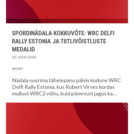
SPORDINÄDALA KOKKUVÕTE: WRC DELFI
RALLY ESTONIA JA TIITLIVÕISTLUSTE
MEDALID
20. JUULI 2026
SPORT
Nädala suurima tähelepanu pälvis kodune WRC
Delfi Rally Estonia, kus Robert Virves kordas
mullust WRC2 võitu, kuid põnevust jagus ka…