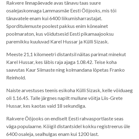
Rakvere linnapäevade avas tänavu taas suure
osalejaskonnaga Lammasmäe Eesti Ööjooks, mis tõi
tänavatele enam kui 6400 liikumisharrastajat.
Sporditulemuste poolest pakkus enim kõneainet
poolmaraton, kus võidutsesid Eesti pikamaajooksu
paremikku kuuluvad Karel Hussar ja Külli Sizask.
Meeste 21,1 kilomeetri distantsil näitas parimat minekut
Karel Hussar, kes läbis raja ajaga 1.08.42. Teise koha
saavutas Kaur Siimaste ning kolmandana lõpetas Franko
Reinhold.
Naiste arvestuses teenis esikoha Külli Sizask, kelle võiduaeg
oli 1.16.45. Talle järgnes napilt mullune võitja Liis-Grete
Hussar, kes kaotas vaid 18 sekundiga.
Rakvere Ööjooks on endiselt Eesti rahvasportlaste seas
väga populaarne. Kõigil distantsidel kokku registreerus üle
6400 osaleja, sealhulgas enam kui 1200 last.