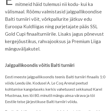
mitmeid häid tulemusi nii kodu- kui ka
välismaal. Rõõmu valmistasid jalgpallikoondise
Balti turniiri võit, võrkpallurite jätkuv edu
Euroopa Kuldliigas ning purjetajate pääs SSL
Gold Cupi finaalturniirile. Lisaks jagus põnevust
kergejõustikus, rahvajooksus ja Premium Liiga
mänguväljakutel.
Jalgpallikoondis võitis Balti turniiri
Eesti meeste jalgpallikoondis teenis Balti turniiri finaalis 1:0
võidu Leedu üle. Kodusel A. Le Coq Arenal peetud
kohtumise kangelaseks kerkis vahetusest sekkunud Karel
Mustmaa, kes lõi 80. minutil mängu ainsa värava ja tõi
Eestile teise järjestikuse Balti turniiri võidu.