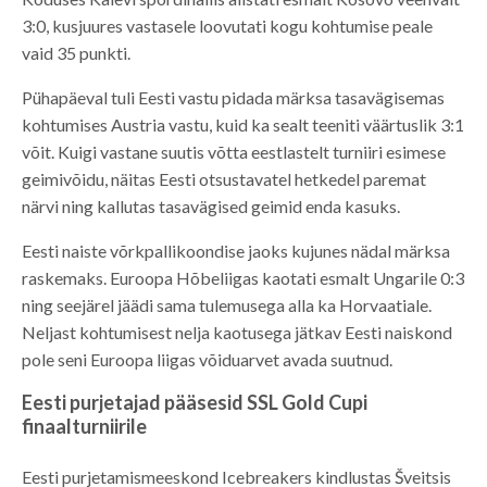
3:0, kusjuures vastasele loovutati kogu kohtumise peale
vaid 35 punkti.
Pühapäeval tuli Eesti vastu pidada märksa tasavägisemas
kohtumises Austria vastu, kuid ka sealt teeniti väärtuslik 3:1
võit. Kuigi vastane suutis võtta eestlastelt turniiri esimese
geimivõidu, näitas Eesti otsustavatel hetkedel paremat
närvi ning kallutas tasavägised geimid enda kasuks.
Eesti naiste võrkpallikoondise jaoks kujunes nädal märksa
raskemaks. Euroopa Hõbeliigas kaotati esmalt Ungarile 0:3
ning seejärel jäädi sama tulemusega alla ka Horvaatiale.
Neljast kohtumisest nelja kaotusega jätkav Eesti naiskond
pole seni Euroopa liigas võiduarvet avada suutnud.
Eesti purjetajad pääsesid SSL Gold Cupi
finaalturniirile
Eesti purjetamismeeskond Icebreakers kindlustas Šveitsis