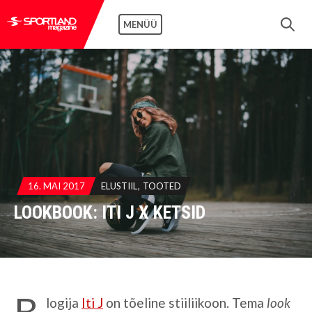
MENÜÜ
16. MAI 2017
ELUSTIIL
TOOTED
LOOKBOOK: ITI J X KETSID
B
logija
Iti J
on tõeline stiiliikoon. Tema
look