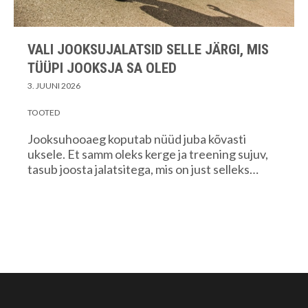
VALI JOOKSUJALATSID SELLE JÄRGI, MIS
TÜÜPI JOOKSJA SA OLED
3. JUUNI 2026
TOOTED
Jooksuhooaeg koputab nüüd juba kõvasti
uksele. Et samm oleks kerge ja treening sujuv,
tasub joosta jalatsitega, mis on just selleks…