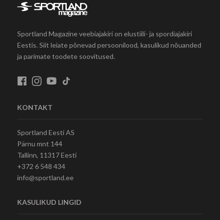
Sportland Magazine veebiajakiri on elustiili- ja spordiajakiri
Eestis. Siit leiate põnevad persoonilood, kasulikud nõuanded
ja parimate toodete soovitused.
KONTAKT
Sportland Eesti AS
Pärnu mnt 144
Tallinn, 11317 Eesti
+372 6 548 434
info@sportland.ee
KASULIKUD LINGID