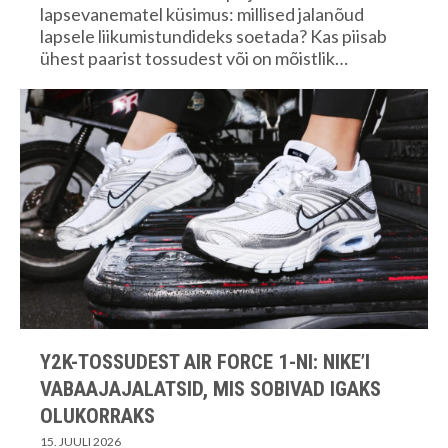
lapsevanematel küsimus: millised jalanõud
lapsele liikumistundideks soetada? Kas piisab
ühest paarist tossudest või on mõistlik…
Y2K-TOSSUDEST AIR FORCE 1-NI: NIKE’I
VABAAJAJALATSID, MIS SOBIVAD IGAKS
OLUKORRAKS
15. JUULI 2026