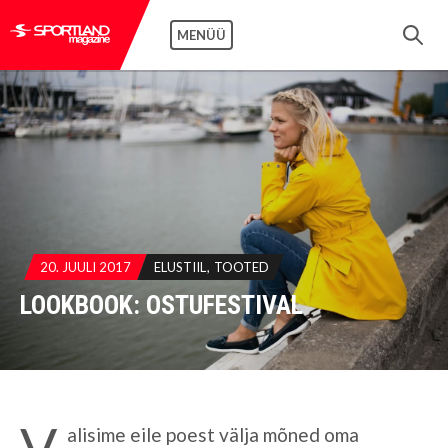
MENÜÜ
20. JUULI 2017
ELUSTIIL
TOOTED
LOOKBOOK: OSTUFESTIVAL
V
alisime eile poest välja mõned oma