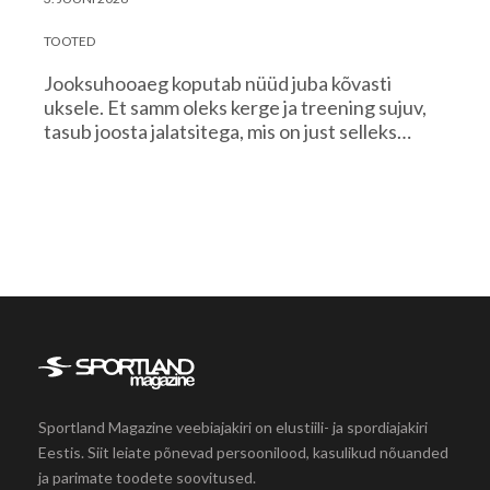
TOOTED
Jooksuhooaeg koputab nüüd juba kõvasti
uksele. Et samm oleks kerge ja treening sujuv,
tasub joosta jalatsitega, mis on just selleks…
Sportland Magazine veebiajakiri on elustiili- ja spordiajakiri
Eestis. Siit leiate põnevad persoonilood, kasulikud nõuanded
ja parimate toodete soovitused.