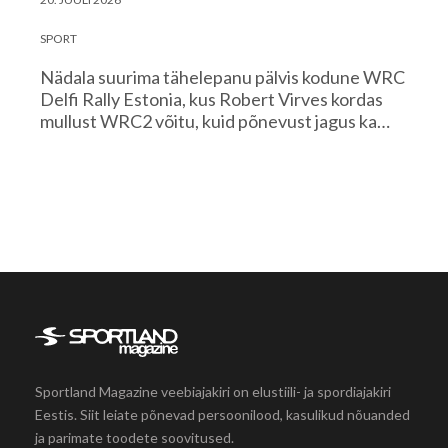
SPORT
Nädala suurima tähelepanu pälvis kodune WRC
Delfi Rally Estonia, kus Robert Virves kordas
mullust WRC2 võitu, kuid põnevust jagus ka…
Sportland Magazine veebiajakiri on elustiili- ja spordiajakiri
Eestis. Siit leiate põnevad persoonilood, kasulikud nõuanded
ja parimate toodete soovitused.