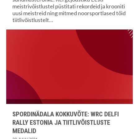
meistrivõistlustel püstitati rekordeid ja krooniti
uusi meistreid ning mitmed noorsportlased tõid
tiitlivõistlustelt…
SPORDINÄDALA KOKKUVÕTE: WRC DELFI
RALLY ESTONIA JA TIITLIVÕISTLUSTE
MEDALID
20. JUULI 2026