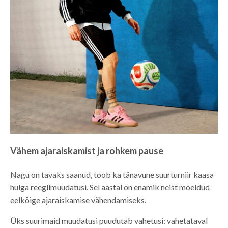
Vähem ajaraiskamist ja rohkem pause
Nagu on tavaks saanud, toob ka tänavune suurturniir kaasa
hulga reeglimuudatusi. Sel aastal on enamik neist mõeldud
eelkõige ajaraiskamise vähendamiseks.
Üks suurimaid muudatusi puudutab vahetusi: vahetataval