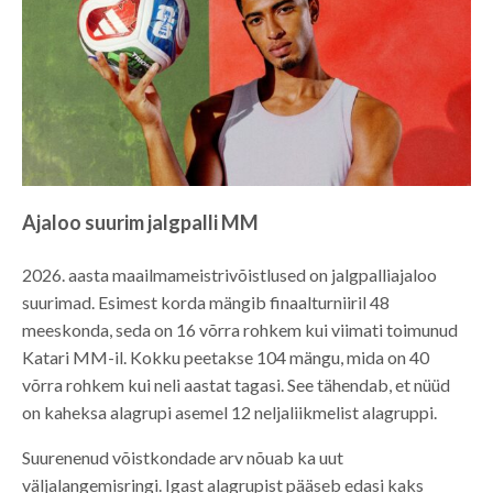
Ajaloo suurim jalgpalli MM
2026. aasta maailmameistrivõistlused on jalgpalliajaloo
suurimad. Esimest korda mängib finaalturniiril 48
meeskonda, seda on 16 võrra rohkem kui viimati toimunud
Katari MM-il. Kokku peetakse 104 mängu, mida on 40
võrra rohkem kui neli aastat tagasi. See tähendab, et nüüd
on kaheksa alagrupi asemel 12 neljaliikmelist alagruppi.
Suurenenud võistkondade arv nõuab ka uut
väljalangemisringi. Igast alagrupist pääseb edasi kaks