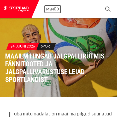
MENÜÜ
24. JUUNI 2026
SPORT
MAAILM HINGAB JALGPALLIRÜTMIS –
FÄNNITOOTED JA
JALGPALLIVARUSTUSE LEIAD
SPORTLANDIST
J
uba mitu nädalat on maailma pilgud suunatud