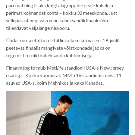
paremat ning lisaks kõigi alagruppide peale kaheksa
parimat kolmandat kohta – kokku 32 meeskonda. Just
sellepärast ongi vaja enne kaheksandikfinaale ühte
täiendavat väljalangemisvooru.
Ühtlasi on seetõttu tee tiitlini pikem kui varem. 19. juulil
peetavas finaalis mängivate võistkondade jaoks on
tegemist turniiri kaheksanda kohtumisega.
Finaalmäng toimub MetLife staadionil USA-s New Jersey
osariigis. Kokku võõrustab MM-i 16 staadionit: neist 11
asuvad USA-s, kolm Mehhikos ja kaks Kanadas.