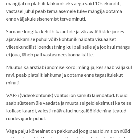
mängijal on platsilt lahkumiseks aega vaid 10 sekundit,
vastasel juhul peab tema asemele tulev mängija ootama
enne väljakule sisenemist terve minuti.
Sarnane loogika kehtib ka autide ja väravalöökide juures –
ajaraiskamise puhul võib kohtunik näidata visuaalset
viiesekundilist loendust ning kui pall selle aja jooksul mängu
ei jõua, läheb pall vastasmeeskonna kätte.
Muutus ka arstiabi andmise kord: mängija, kes saab väljakul
ravi, peab platsilt lahkuma ja ootama enne tagasitulekut
minuti.
VAR-i (videokohtunik) volitusi on samuti laiendatud. Nüüd
saab süsteem üle vaadata ja muuta selgeid eksimusi ka teise
kollase kaardi, valesti määratud nurgalöökide ning teatud
ründevigade puhul.
Väga palju kõneainet on pakkunud joogipausid, mis on nüüd