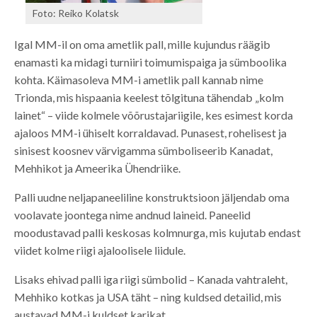
Foto: Reiko Kolatsk
Igal MM-il on oma ametlik pall, mille kujundus räägib
enamasti ka midagi turniiri toimumispaiga ja sümboolika
kohta. Käimasoleva MM-i ametlik pall kannab nime
Trionda, mis hispaania keelest tõlgituna tähendab „kolm
lainet“ – viide kolmele võõrustajariigile, kes esimest korda
ajaloos MM-i ühiselt korraldavad. Punasest, rohelisest ja
sinisest koosnev värvigamma sümboliseerib Kanadat,
Mehhikot ja Ameerika Ühendriike.
Palli uudne neljapaneeliline konstruktsioon jäljendab oma
voolavate joontega nime andnud laineid. Paneelid
moodustavad palli keskosas kolmnurga, mis kujutab endast
viidet kolme riigi ajaloolisele liidule.
Lisaks ehivad palli iga riigi sümbolid – Kanada vahtraleht,
Mehhiko kotkas ja USA täht – ning kuldsed detailid, mis
austavad MM-i kuldset karikat.