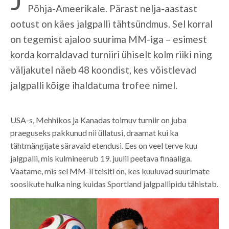
Põhja-Ameerikale. Pärast nelja-aastast
ootust on käes jalgpalli tähtsündmus. Sel korral
on tegemist ajaloo suurima MM-iga – esimest
korda korraldavad turniiri ühiselt kolm riiki ning
väljakutel näeb 48 koondist, kes võistlevad
jalgpalli kõige ihaldatuma trofee nimel.
USA-s, Mehhikos ja Kanadas toimuv turniir on juba
praeguseks pakkunud nii üllatusi, draamat kui ka
tähtmängijate säravaid etendusi. Ees on veel terve kuu
jalgpalli, mis kulmineerub 19. juulil peetava finaaliga.
Vaatame, mis sel MM-il teisiti on, kes kuuluvad suurimate
soosikute hulka ning kuidas Sportland jalgpallipidu tähistab.