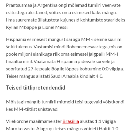
Prantsusmaa ja Argentina ongi mõlemad turniiri veenvate
esitustega alustaned, võites oma esimesed kaks mängu.
Ilma suuremate üllatusteta kujunesid kohtumiste staarideks
Kylian Mbappé ja Lionel Messi.
Hispaania esimesest mängust sai aga MM-i senine suurim
šokktulemus. Vastamisi mindi Roheneemesaartega, mis on
poole miljoni elanikuga riik oma esimesel jalgpalli MM-i
finaalturniiril. Vaatamata Hispaania pidevale survele ja
sooritatud 27-le pealelöögile lõppes kohtumine 0:0 viigiga.
Teises mängus alistati Saudi Araabia kindlalt 4:0.
Teised tiitlipretendendid
Mõistagi mängib turniiril mitmeid teisi tugevaid võistkondi,
kes MM-tiitlist unistavad.
Viiekordne maailmameister
Brasiilia
alustas 1:1 viigiga
Maroko vastu. Alagrupi teises mängus võideti Haitit 1:0.