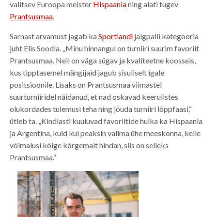
valitsev Euroopa meister
Hispaania
ning alati tugev
Prantsusmaa
.
Sarnast arvamust jagab ka
Sportlandi
jalgpalli kategooria
juht Elis Soodla. „Minu hinnangul on turniiri suurim favoriit
Prantsusmaa. Neil on väga sügav ja kvaliteetne koosseis,
kus tipptasemel mängijaid jagub sisuliselt igale
positsioonile. Lisaks on Prantsusmaa viimastel
suurturniiridel näidanud, et nad oskavad keerulistes
olukordades tulemusi teha ning jõuda turniiri lõppfaasi,“
ütleb ta. „Kindlasti kuuluvad favoriitide hulka ka Hispaania
ja Argentina, kuid kui peaksin valima ühe meeskonna, kelle
võimalusi kõige kõrgemalt hindan, siis on selleks
Prantsusmaa.“