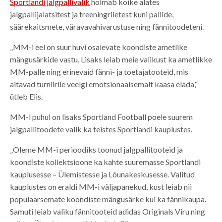
Sportlandi jalgpallivalik
hõlmab kõike alates
jalgpallijalatsitest ja treeningriietest kuni pallide,
säärekaitsmete, väravavahivarustuse ning fännitoodeteni.
„MM-i eel on suur huvi osalevate koondiste ametlike
mängusärkide vastu. Lisaks leiab meie valikust ka ametlikke
MM-palle ning erinevaid fänni- ja toetajatooteid, mis
aitavad turniirile veelgi emotsionaalsemalt kaasa elada,“
ütleb Elis.
MM-i puhul on lisaks Sportland Football poele suurem
jalgpallitoodete valik ka teistes Sportlandi kauplustes.
„Oleme MM-i perioodiks toonud jalgpallitooteid ja
koondiste kollektsioone ka kahte suuremasse Sportlandi
kauplusesse – Ülemistesse ja Lõunakeskusesse. Valitud
kauplustes on eraldi MM-i väljapanekud, kust leiab nii
populaarsemate koondiste mängusärke kui ka fännikaupa.
Samuti leiab valiku fännitooteid adidas Originals Viru ning