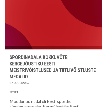
SPORDINÄDALA KOKKUVÕTE:
KERGEJÕUSTIKU EESTI
MEISTRIVÕISTLUSED JA TIITLIVÕISTLUSTE
MEDALID
27. JUULI 2026
SPORT
Möödunud nädal oli Eesti spordis
sündmusterohke. Kergejõustiku Eesti