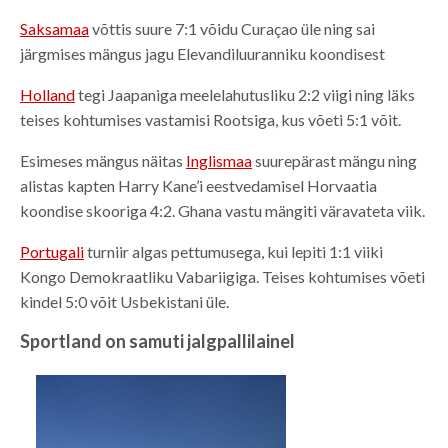
Saksamaa
võttis suure 7:1 võidu Curaçao üle ning sai
järgmises mängus jagu Elevandiluuranniku koondisest
Holland
tegi Jaapaniga meelelahutusliku 2:2 viigi ning läks
teises kohtumises vastamisi Rootsiga, kus võeti 5:1 võit.
Esimeses mängus näitas
Inglismaa
suurepärast mängu ning
alistas kapten Harry Kane’i eestvedamisel Horvaatia
koondise skooriga 4:2. Ghana vastu mängiti väravateta viik.
Portugali
turniir algas pettumusega, kui lepiti 1:1 viiki
Kongo Demokraatliku Vabariigiga. Teises kohtumises võeti
kindel 5:0 võit Usbekistani üle.
Sportland on samuti jalgpallilainel