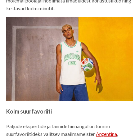
mõlemal poolajal hoolimata ilmaoludest kohustuslikud ning
kestavad kolm minutit.
Kolm suurfavoriiti
Paljude ekspertide ja fännide hinnangul on turniiri
suurfavoriitideks valitsev maailmameister
Argentina
,