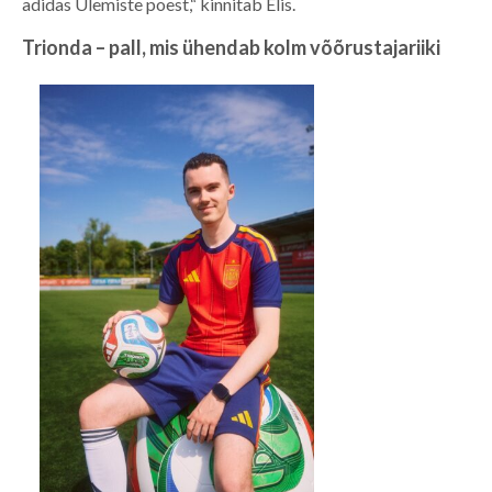
adidas Ülemiste poest,“ kinnitab Elis.
Trionda – pall, mis ühendab kolm võõrustajariiki