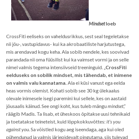
Mindset
loeb
CrossFiti eeliseks on vaheldusrikkus, sest seal tegeletakse
nii jõu-, vastupidavus- kui ka akrobaatiliste harjutustega,
mis arendavad kogu keha. Ala sobib nendele, kes soovivad
parandada nii oma füüsilist kui ka vaimset vormi ja on selle
nimel valmis tegema intensiivseid treeninguid. „
CrossFiti
eelduseks on sobilik mindset, mis tähendab, et inimene
on valmis valu kannatama.
Ala ei küsi vanust ega eelda
heas vormis olemist. Kohati sobib see 30 kg ülekaalus
olevale inimesele isegi paremini kui sellele, kes on aastaid
jõusaalis käinud. See ongi koht, kus tuleb mängu
mindset
,“
räägib Madis. Ta lisab, et üheskoos õpitakse uusi tehnikaid
ja toetatakse teineteist, kuid lõppkokkuvõttes:
it’s you
against you
. Sa võistled kogu aeg iseendaga, aga kui oled
pühendunud ja valmis järjepidevalt pingutama, siis tulevad