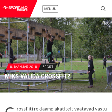
MENÜÜ
8. JAANUAR 2018
SPORT
MIKS VALIDA CROSSFIT?
C
rossFiti reklaamplakatitelt vaatavad vastu