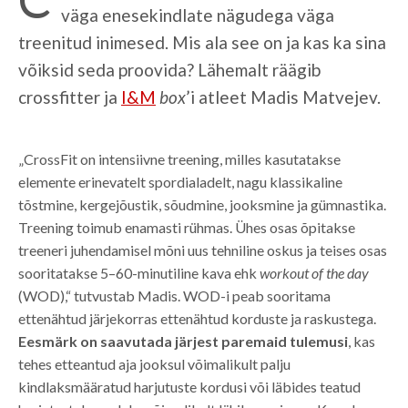
väga enesekindlate nägudega väga
treenitud inimesed. Mis ala see on ja kas ka sina
võiksid seda proovida? Lähemalt räägib
crossfitter ja
I&M
box
’i atleet Madis Matvejev.
„CrossFit on intensiivne treening, milles kasutatakse
elemente erinevatelt spordialadelt, nagu klassikaline
tõstmine, kergejõustik, sõudmine, jooksmine ja gümnastika.
Treening toimub enamasti rühmas. Ühes osas õpitakse
treeneri juhendamisel mõni uus tehniline oskus ja teises osas
sooritatakse 5–60-minutiline kava ehk
workout of the day
(WOD),“ tutvustab Madis. WOD-i peab sooritama
ettenähtud järjekorras ettenähtud korduste ja raskustega.
Eesmärk on saavutada järjest paremaid tulemusi
, kas
tehes etteantud aja jooksul võimalikult palju
kindlaksmääratud harjutuste kordusi või läbides teatud