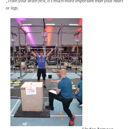
„
Train your brain first, it’s much more important than your heart
or legs
.
Under Armour –