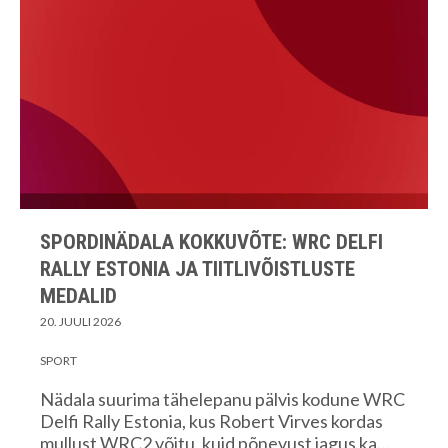
SPORDINÄDALA KOKKUVÕTE: WRC DELFI
RALLY ESTONIA JA TIITLIVÕISTLUSTE
MEDALID
20. JUULI 2026
SPORT
Nädala suurima tähelepanu pälvis kodune WRC
Delfi Rally Estonia, kus Robert Virves kordas
mullust WRC2 võitu, kuid põnevust jagus ka…