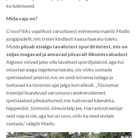
ka tulemused.
Mida vaja on?
CrossFitiks vajalikust varustusest esimesena mainib Madis
joogipudelit, mis trenni kindlasti kaasa haarata tuleks.
Muidu
piisab esialgu tavalistest spordiriietest, mis on
seljas mugavad ja annavad piisavalt liikumisvabadust
.
Alguses võivad jalas olla tavalised spordijalatsid, aga kui
otsustad alaga tegelema hakata, siis võiks soetada
spetsiaalsed jalatsid, mis on veidi kõvema tallaga ja
toetavad ka tõstmise ajal jalga korralikult. „Tõsisemal
treenijal lisanduvad varustusse randmesidemed,
spetsiaalsed pihukaitsmed, mis kaitsevad käenahka,
hüppenöör, tõstevöö, kinesioteip jne. Harrastustreenijal
neid vaja ei ole, aga kui on soov, võib ka need endale
soetada,“ räägib Madis.