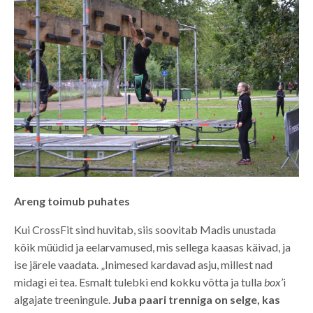
Areng toimub puhates
Kui CrossFit sind huvitab, siis soovitab Madis unustada
kõik müüdid ja eelarvamused, mis sellega kaasas käivad, ja
ise järele vaadata. „Inimesed kardavad asju, millest nad
midagi ei tea. Esmalt tulebki end kokku võtta ja tulla
box
’i
algajate treeningule.
Juba paari trenniga on selge, kas