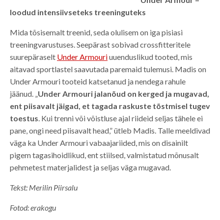
loodud intensiivseteks treeninguteks
Mida tõsisemalt treenid, seda olulisem on iga pisiasi
treeningvarustuses. Seepärast sobivad crossfitteritele
suurepäraselt
Under Armouri
uuenduslikud tooted, mis
aitavad sportlastel saavutada paremaid tulemusi. Madis on
Under Armouri tooteid katsetanud ja nendega rahule
jäänud. „
Under Armouri jalanõud on kerged ja mugavad,
ent piisavalt jäigad, et tagada raskuste tõstmisel tugev
toestus
. Kui trenni või võistluse ajal riideid seljas tähele ei
pane, ongi need piisavalt head,” ütleb Madis. Talle meeldivad
väga ka Under Armouri vabaajariided, mis on disainilt
pigem tagasihoidlikud, ent stiilsed, valmistatud mõnusalt
pehmetest materjalidest ja seljas väga mugavad.
Tekst: Merilin Piirsalu
Fotod: erakogu