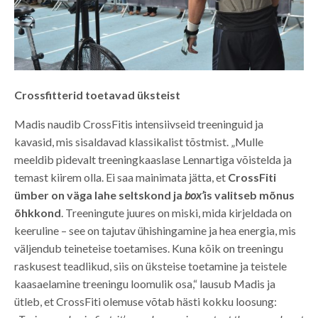
Crossfitterid toetavad üksteist
Madis naudib CrossFitis intensiivseid treeninguid ja
kavasid, mis sisaldavad klassikalist tõstmist. „Mulle
meeldib pidevalt treeningkaaslase Lennartiga võistelda ja
temast kiirem olla. Ei saa mainimata jätta, et
CrossFiti
ümber on väga lahe seltskond ja
box’
is valitseb mõnus
õhkkond
. Treeningute juures on miski, mida kirjeldada on
keeruline – see on tajutav ühishingamine ja hea energia, mis
väljendub teineteise toetamises. Kuna kõik on treeningu
raskusest teadlikud, siis on üksteise toetamine ja teistele
kaasaelamine treeningu loomulik osa,“ lausub Madis ja
ütleb, et CrossFiti olemuse võtab hästi kokku loosung: