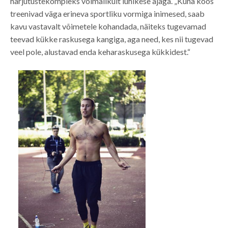
harjutustekompleks võimalikult lühikese ajaga. „Kuna koos
treenivad väga erineva sportliku vormiga inimesed, saab
kavu vastavalt võimetele kohandada, näiteks tugevamad
teevad kükke raskusega kangiga, aga need, kes nii tugevad
veel pole, alustavad enda keharaskusega kükkidest.“