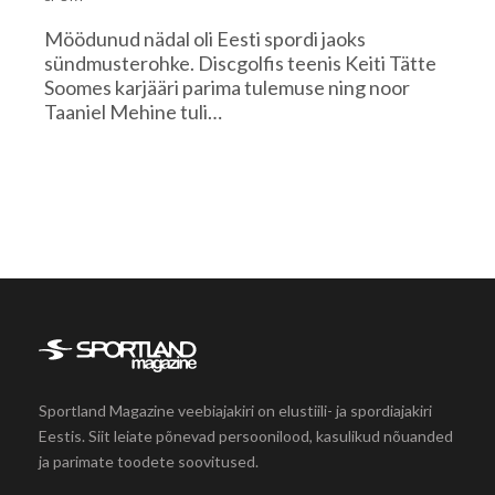
Möödunud nädal oli Eesti spordi jaoks
sündmusterohke. Discgolfis teenis Keiti Tätte
Soomes karjääri parima tulemuse ning noor
Taaniel Mehine tuli…
Sportland Magazine veebiajakiri on elustiili- ja spordiajakiri
Eestis. Siit leiate põnevad persoonilood, kasulikud nõuanded
ja parimate toodete soovitused.