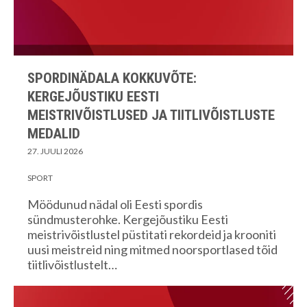
SPORDINÄDALA KOKKUVÕTE:
KERGEJÕUSTIKU EESTI
MEISTRIVÕISTLUSED JA TIITLIVÕISTLUSTE
MEDALID
27. JUULI 2026
SPORT
Möödunud nädal oli Eesti spordis
sündmusterohke. Kergejõustiku Eesti
meistrivõistlustel püstitati rekordeid ja krooniti
uusi meistreid ning mitmed noorsportlased tõid
tiitlivõistlustelt…