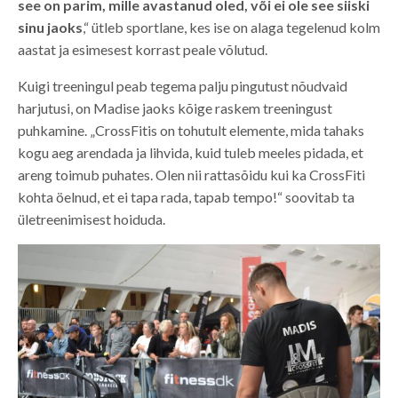
see on parim, mille avastanud oled, või ei ole see siiski
sinu jaoks
,“ ütleb sportlane, kes ise on alaga tegelenud kolm
aastat ja esimesest korrast peale võlutud.
Kuigi treeningul peab tegema palju pingutust nõudvaid
harjutusi, on Madise jaoks kõige raskem treeningust
puhkamine. „CrossFitis on tohutult elemente, mida tahaks
kogu aeg arendada ja lihvida, kuid tuleb meeles pidada, et
areng toimub puhates. Olen nii rattasõidu kui ka CrossFiti
kohta öelnud, et ei tapa rada, tapab tempo!“ soovitab ta
ületreenimisest hoiduda.