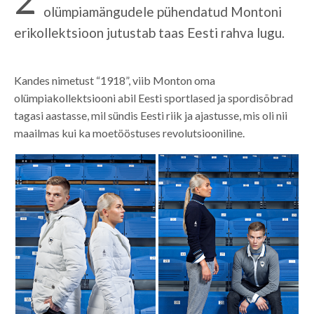
olümpiamängudele pühendatud Montoni
erikollektsioon jutustab taas Eesti rahva lugu.
Kandes nimetust “1918”, viib Monton oma
olümpiakollektsiooni abil Eesti sportlased ja spordisõbrad
tagasi aastasse, mil sündis Eesti riik ja ajastusse, mis oli nii
maailmas kui ka moetööstuses revolutsiooniline.