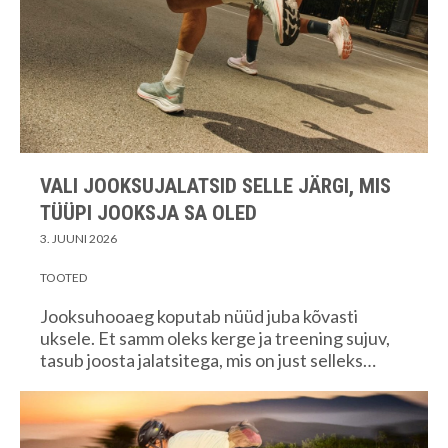
VALI JOOKSUJALATSID SELLE JÄRGI, MIS
TÜÜPI JOOKSJA SA OLED
3. JUUNI 2026
TOOTED
Jooksuhooaeg koputab nüüd juba kõvasti
uksele. Et samm oleks kerge ja treening sujuv,
tasub joosta jalatsitega, mis on just selleks…