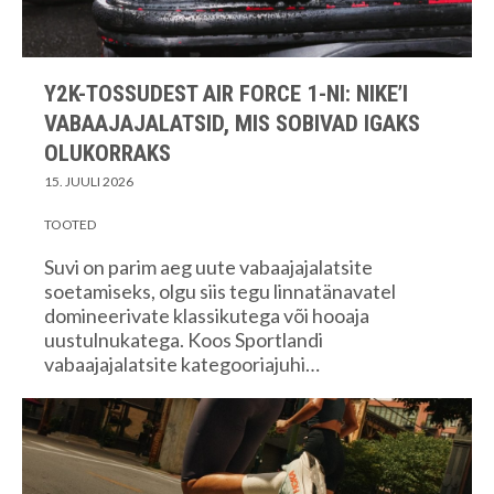
Y2K-TOSSUDEST AIR FORCE 1-NI: NIKE’I
VABAAJAJALATSID, MIS SOBIVAD IGAKS
OLUKORRAKS
15. JUULI 2026
TOOTED
Suvi on parim aeg uute vabaajajalatsite
soetamiseks, olgu siis tegu linnatänavatel
domineerivate klassikutega või hooaja
uustulnukatega. Koos Sportlandi
vabaajajalatsite kategooriajuhi…