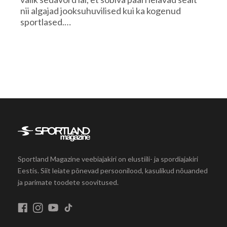
nii algajad jooksuhuvilised kui ka kogenud
sportlased.…
Sportland Magazine veebiajakiri on elustiili- ja spordiajakiri
Eestis. Siit leiate põnevad persoonilood, kasulikud nõuanded
ja parimate toodete soovitused.