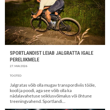
SPORTLANDIST LEIAB JALGRATTA IGALE
PERELIIKMELE
27. MAI 2026
TOOTED
Jalgratas võib olla mugav transpordiviis tööle,
kooli ja poodi, aga see võib olla ka
nädalavahetuse seiklusvõimalus või õhtune
treeningvahend. Sportlandi…