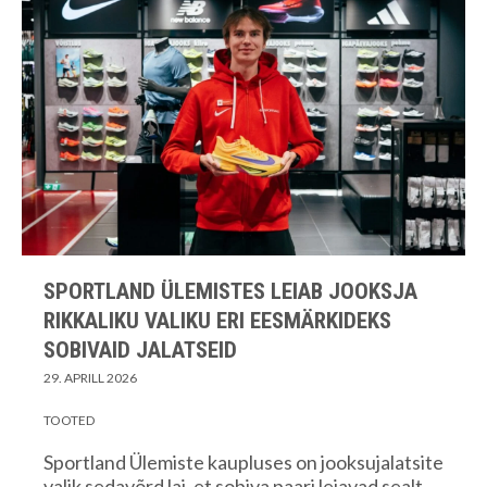
SPORTLAND ÜLEMISTES LEIAB JOOKSJA
RIKKALIKU VALIKU ERI EESMÄRKIDEKS
SOBIVAID JALATSEID
29. APRILL 2026
TOOTED
Sportland Ülemiste kaupluses on jooksujalatsite
valik sedavõrd lai, et sobiva paari leiavad sealt