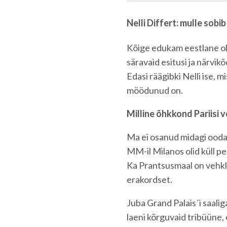
Nelli Differt: mulle sobi
Kõige edukam eestlane oli 
säravaid esitusi ja närvik
Edasi räägibki Nelli ise, m
möödunud on.
Milline õhkkond Pariisi 
Ma ei osanud midagi oodata
MM-il Milanos olid küll pe
Ka Prantsusmaal on vehkle
erakordset.
Juba Grand Palais´i saali
laeni kõrguvaid tribüüne, 