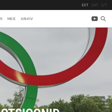
EST
LAT
LIT
US
MEIE
ARHIIV