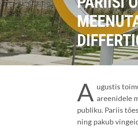
PARIISI 
MEENUTA
DIFFERT
A
ugustis toi
areenidele m
publiku. Pariis tõ
ning pakub vingei