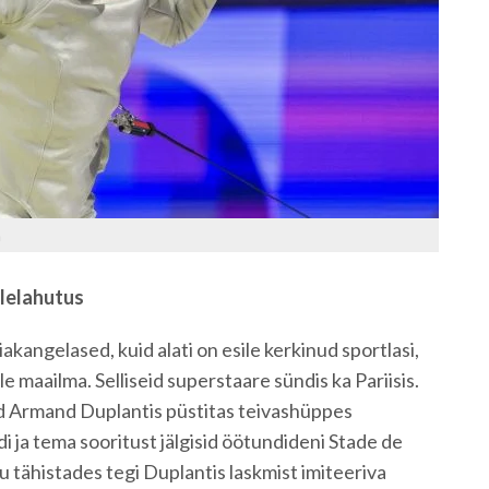
a
lelahutus
iakangelased, kuid alati on esile kerkinud sportlasi,
 maailma. Selliseid superstaare sündis ka Pariisis.
d Armand Duplantis püstitas teivashüppes
i ja tema sooritust jälgisid öötundideni Stade de
u tähistades tegi Duplantis laskmist imiteeriva