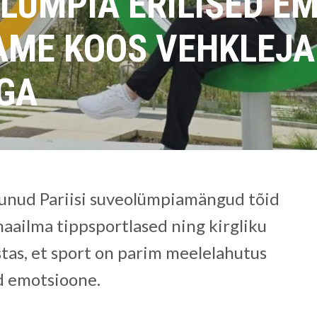
OLÜMPIA ERILISED E
ME KOOS VEHKLEJA 
IGA
munud Pariisi suveolümpiamängud tõid
aailma tippsportlased ning kirgliku
estas, et sport on parim meelelahutus
d emotsioone.