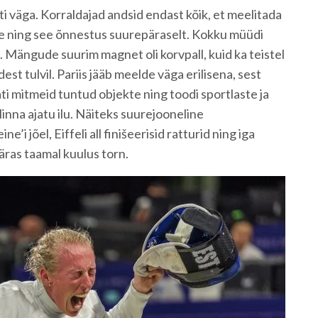
ti väga. Korraldajad andsid endast kõik, et meelitada
le ning see õnnestus suurepäraselt. Kokku müüdi
. Mängude suurim magnet oli korvpall, kuid ka teistel
dest tulvil. Pariis jääb meelde väga erilisena, sest
ti mitmeid tuntud objekte ning toodi sportlaste ja
inna ajatu ilu. Näiteks suurejooneline
’i jõel, Eiffeli all finišeerisid ratturid ning iga
säras taamal kuulus torn.