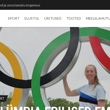
itlivõistluste medalid
SPORT
ELUSTIIL
ÜRITUSED
TOOTED
MEELELAHUT
ORT