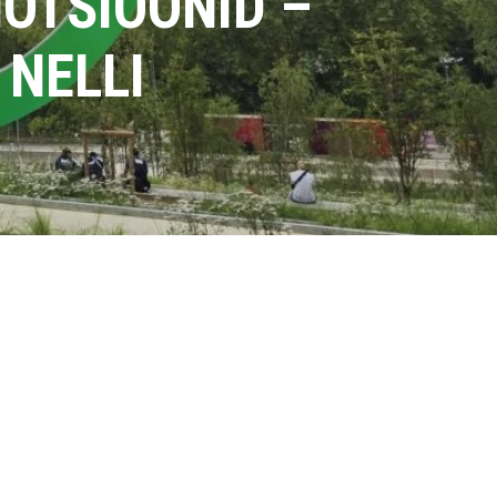
MOTSIOONID –
NELLI