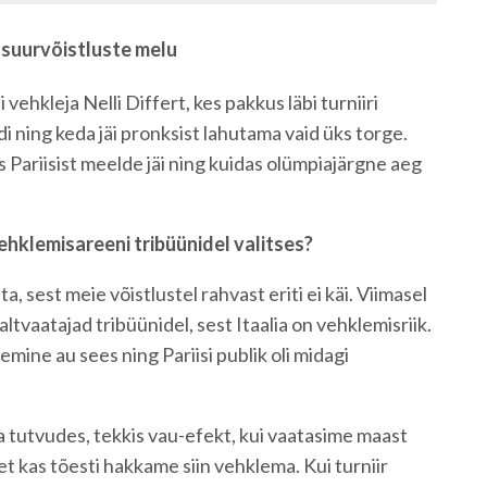
b suurvõistluste melu
vehkleja Nelli Differt, kes pakkus läbi turniiri
õdi ning keda jäi pronksist lahutama vaid üks torge.
is Pariisist meelde jäi ning kuidas olümpiajärgne aeg
vehklemisareeni tribüünidel valitses?
, sest meie võistlustel rahvast eriti ei käi. Viimasel
altvaatajad tribüünidel, sest Itaalia on vehklemisriik.
mine au sees ning Pariisi publik oli midagi
ga tutvudes, tekkis vau-efekt, kui vaatasime maast
et kas tõesti hakkame siin vehklema. Kui turniir