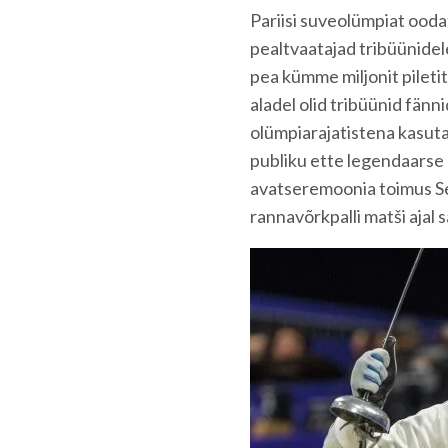
Pariisi suveolümpiat ooda
pealtvaatajad tribüünide
pea kümme miljonit piletit
aladel olid tribüünid fänni
olümpiarajatistena kasuta
publiku ette legendaarse l
avatseremoonia toimus Seine
rannavõrkpalli matši ajal 