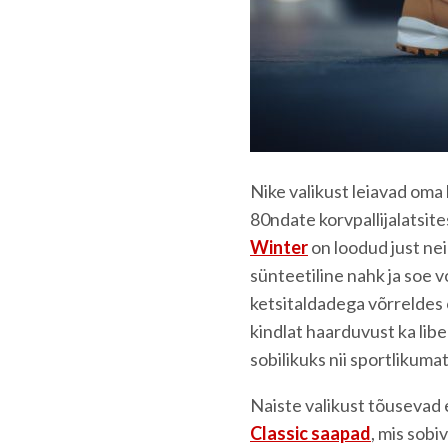
Nike valikust leiavad oma 
80ndate korvpallijalatsit
Winter
on loodud just nei
sünteetiline nahk ja soe v
ketsitaldadega võrreldes 
kindlat haarduvust ka lib
sobilikuks nii sportlikuma
Naiste valikust tõusevad 
Classic saapad
, mis sobi