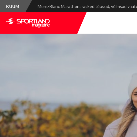
KUUM
Spordinädala kokkuvõte: WRC Delfi Rally Estonia ja ti