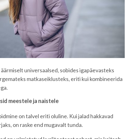
 äärmiselt universaalsed, sobides igapäevasteks
ergemateks matkaseiklusteks, eriti kui kombineerida
ega.
id meestele ja naistele
idmine on talvel eriti oluline. Kui jalad hakkavad
jaks, on raske end mugavalt tunda.
d on valmistatud kvaliteetsest nahast, mis kaitseb