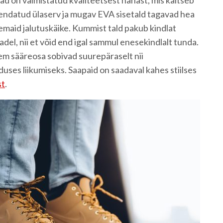
mendatud ülaserv ja mugav EVA sisetald tagavad hea
maid jalutuskäike. Kummist tald pakub kindlat
del, nii et võid end igal sammul enesekindlalt tunda.
gem sääreosa sobivad suurepäraselt nii
duses liikumiseks. Saapaid on saadaval kahes stiilses
st
.