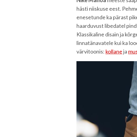
hästi niiskuse eest. Peh
enesetunde ka pärast pike
haarduvust libedatel pinda
Klassikaline disain ja kõr
linnatänavatele kui ka loo
värvitoonis:
kollane
ja
mu