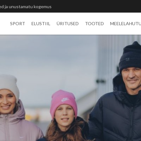
itlivõistluste medalid
SPORT
ELUSTIIL
ÜRITUSED
TOOTED
MEELELAHUT