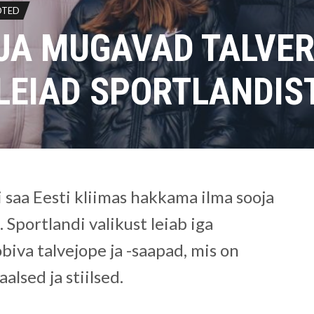
OTED
JA MUGAVAD TALVERI
LEIAD SPORTLANDIS
i saa Eesti kliimas hakkama ilma sooja
 Sportlandi valikust leiab iga
biva talvejope ja -saapad, mis on
lsed ja stiilsed.