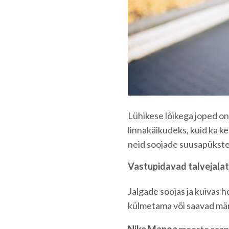
Lühikese lõikega joped on
linnakäikudeks, kuid ka k
neid soojade suusapükst
Vastupidavad talvejalats
Jalgade soojas ja kuivas ho
külmetama või saavad mär
Nike Manoa
meeste saapa