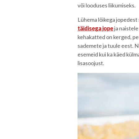
või looduses liikumiseks.
Lühema lõikega jopedest
täidisega jope
ja naistel
kehakatted on kerged, peh
sademete ja tuule eest. N
esemeid kui ka käed külma
lisasoojust.