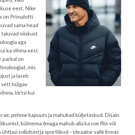
iskuse eest. Nike
 on Primalofti
pakuvad sama head
d taluvad niiskust
oloogia aga
kui ka vihma eest.
 parkal on
hnoloogiat, mis
just ja laseb
 vett hülgav
vihma, lörtsi kui
krae, pehme kapuuts ja mahukad küljetaskud. Disain
 liikumist, külmema ilmaga mahub alla ka soe fliis või
tlasi soliidsed ja sportlikud – ideaalne valik linnas