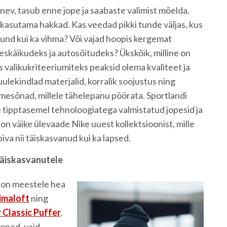
inev, tasub enne jope ja saabaste valimist mõelda,
d kasutama hakkad. Kas veedad pikki tunde väljas, kus
, lund kui ka vihma? Või vajad hoopis kergemat
skäikudeks ja autosõitudeks? Ükskõik, milline on
ks valikukriteeriumiteks peaksid olema kvaliteet ja
uulekindlad materjalid, korralik soojustus ning
mesõnad, millele tähelepanu pöörata. Sportlandi
e tipptasemel tehnoloogiatega valmistatud jopesid ja
n on väike ülevaade Nike uuest kollektsioonist, mille
iva nii täiskasvanud kui ka lapsed.
 täiskasvanutele
 on meestele hea
imaloft
ning
 Classic Puffer
.
joped, vaid