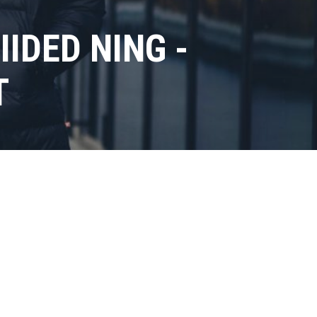
IDED NING -
T