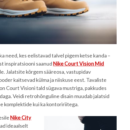
ka need, kes eelistavad talvel pigem ketse kanda –
est inspiratsiooni saanud
Nike Court Vision Mid
le. Jalatsite kõrgem sääreosa, vastupidav
ooder kaitsevad külma ja niiskuse eest. Tavaliste
on Court Visioni tald sügava mustriga, pakkudes
edaga. Veidi retrohõnguline disain muudab jalatsid
te komplektide kui ka kontoririitega.
esile
Nike City
vad ideaalselt