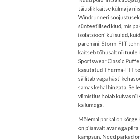
täiuslik kaitse külma ja ni
Windrunneri soojustuseks
sünteetilised kiud, mis 
isolatsiooni kui suled, kui
paremini. Storm-FIT tehn
kaitseb tõhusalt nii tuule 
Sportswear Classic Puffer
kasutatud Therma-FIT te
säilitab väga hästi kehasoo
samas kehal hingata. Selle
viimistlus hoiab kuivas nii 
ka lumega.
Mõlemal parkal on kõrge 
on piisavalt avar ega piira
kampsun. Need parkad on üh