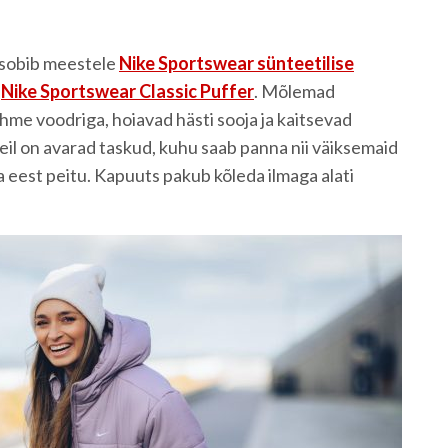
 sobib meestele
Nike Sportswear sünteetilise
e
Nike Sportswear Classic Puffer
. Mõlemad
me voodriga, hoiavad hästi sooja ja kaitsevad
eil on avarad taskud, kuhu saab panna nii väiksemaid
 eest peitu. Kapuuts pakub kõleda ilmaga alati