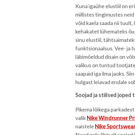
Kuna igaühe elustiil on er
millistes tingimustes nei
võid kaela saada nii tuult
kehakatet lühemateks õue
sinu elustiil, tähtsaimate
funktsionaalsus. Vee- ja t
läbimõeldud disain on võt
valikus on tuntud tootjat
saapaid iga ilma jaoks. Sii
hulgast leiavad endale sob
Soojad ja stiilsed joped
Pikema lõikega parkadest
valik
Nike Windrunner Pr
naistele
Nike Sportswear
Need pole lihtsalt soojad 