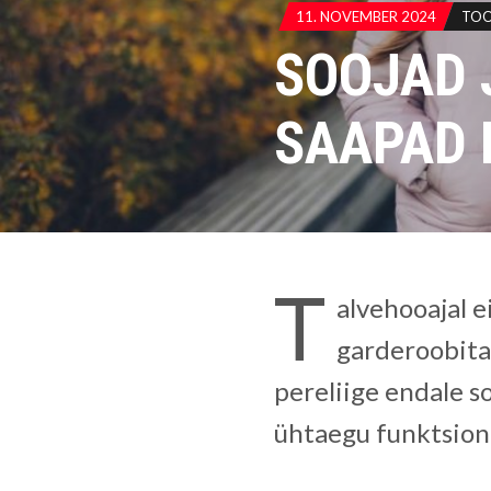
11. NOVEMBER 2024
TO
SOOJAD 
SAAPAD 
T
alvehooajal e
garderoobita.
pereliige endale so
ühtaegu funktsionaa