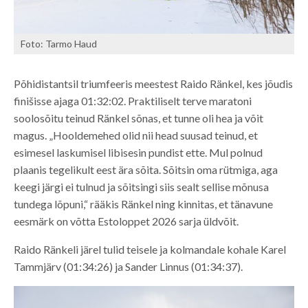
Foto: Tarmo Haud
Põhidistantsil triumfeeris meestest Raido Ränkel, kes jõudis
finišisse ajaga 01:32:02. Praktiliselt terve maratoni
soolosõitu teinud Ränkel sõnas, et tunne oli hea ja võit
magus. „Hooldemehed olid nii head suusad teinud, et
esimesel laskumisel libisesin pundist ette. Mul polnud
plaanis tegelikult eest ära sõita. Sõitsin oma rütmiga, aga
keegi järgi ei tulnud ja sõitsingi siis sealt sellise mõnusa
tundega lõpuni,“ rääkis Ränkel ning kinnitas, et tänavune
eesmärk on võtta Estoloppet 2026 sarja üldvõit.
Raido Ränkeli järel tulid teisele ja kolmandale kohale Karel
Tammjärv (01:34:26) ja Sander Linnus (01:34:37).