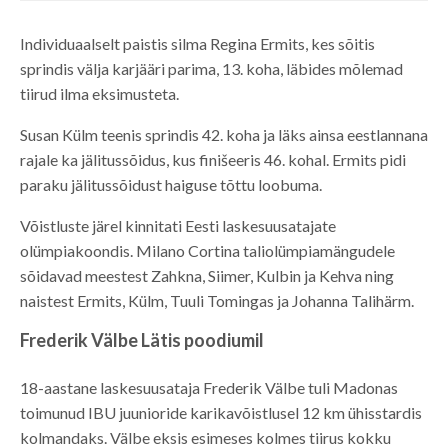
Individuaalselt paistis silma Regina Ermits, kes sõitis
sprindis välja karjääri parima, 13. koha, läbides mõlemad
tiirud ilma eksimusteta.
Susan Külm teenis sprindis 42. koha ja läks ainsa eestlannana
rajale ka jälitussõidus, kus finišeeris 46. kohal. Ermits pidi
paraku jälitussõidust haiguse tõttu loobuma.
Võistluste järel kinnitati Eesti laskesuusatajate
olümpiakoondis. Milano Cortina taliolümpiamängudele
sõidavad meestest Zahkna, Siimer, Kulbin ja Kehva ning
naistest Ermits, Külm, Tuuli Tomingas ja Johanna Talihärm.
Frederik Välbe Lätis poodiumil
18-aastane laskesuusataja Frederik Välbe tuli Madonas
toimunud IBU juunioride karikavõistlusel 12 km ühisstardis
kolmandaks. Välbe eksis esimeses kolmes tiirus kokku