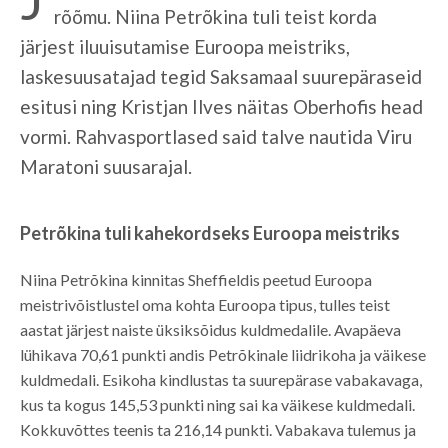
rõõmu. Niina Petrõkina tuli teist korda
järjest iluuisutamise Euroopa meistriks,
laskesuusatajad tegid Saksamaal suurepäraseid
esitusi ning Kristjan Ilves näitas Oberhofis head
vormi. Rahvasportlased said talve nautida Viru
Maratoni suusarajal.
Petrõkina tuli kahekordseks Euroopa meistriks
Niina Petrõkina kinnitas Sheffieldis peetud Euroopa
meistrivõistlustel oma kohta Euroopa tipus, tulles teist
aastat järjest naiste üksiksõidus kuldmedalile. Avapäeva
lühikava 70,61 punkti andis Petrõkinale liidrikoha ja väikese
kuldmedali. Esikoha kindlustas ta suurepärase vabakavaga,
kus ta kogus 145,53 punkti ning sai ka väikese kuldmedali.
Kokkuvõttes teenis ta 216,14 punkti. Vabakava tulemus ja