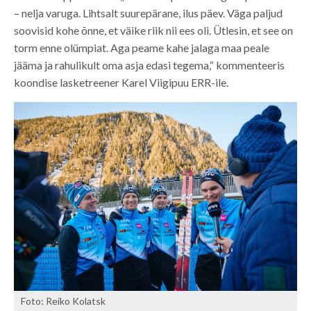
– nelja varuga. Lihtsalt suurepärane, ilus päev. Väga paljud
soovisid kohe õnne, et väike riik nii ees oli. Ütlesin, et see on
torm enne olümpiat. Aga peame kahe jalaga maa peale
jääma ja rahulikult oma asja edasi tegema,“ kommenteeris
koondise lasketreener Karel Viigipuu ERR-ile.
Foto: Reiko Kolatsk