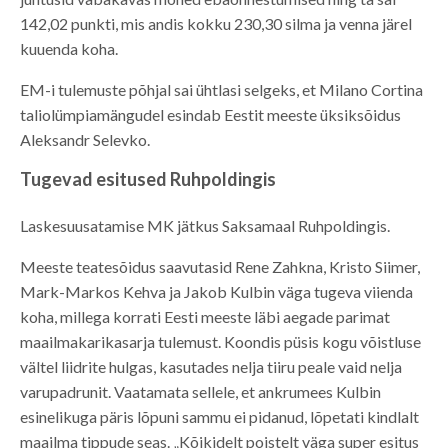
142,02 punkti, mis andis kokku 230,30 silma ja venna järel
kuuenda koha.
EM-i tulemuste põhjal sai ühtlasi selgeks, et Milano Cortina
taliolümpiamängudel esindab Eestit meeste üksiksõidus
Aleksandr Selevko.
Tugevad esitused Ruhpoldingis
Laskesuusatamise MK jätkus Saksamaal Ruhpoldingis.
Meeste teatesõidus saavutasid Rene Zahkna, Kristo Siimer,
Mark-Markos Kehva ja Jakob Kulbin väga tugeva viienda
koha, millega korrati Eesti meeste läbi aegade parimat
maailmakarikasarja tulemust. Koondis püsis kogu võistluse
vältel liidrite hulgas, kasutades nelja tiiru peale vaid nelja
varupadrunit. Vaatamata sellele, et ankrumees Kulbin
esinelikuga päris lõpuni sammu ei pidanud, lõpetati kindlalt
maailma tippude seas. „Kõikidelt poistelt väga super esitus