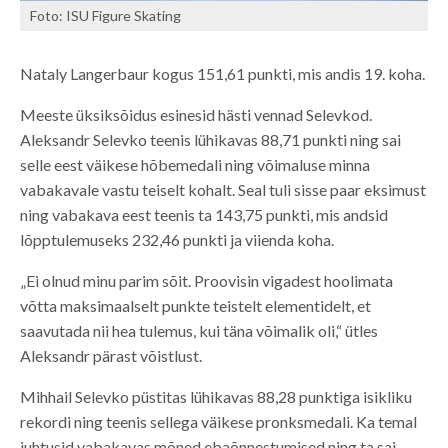
Foto: ISU Figure Skating
Nataly Langerbaur kogus 151,61 punkti, mis andis 19. koha.
Meeste üksiksõidus esinesid hästi vennad Selevkod.
Aleksandr Selevko teenis lühikavas 88,71 punkti ning sai
selle eest väikese hõbemedali ning võimaluse minna
vabakavale vastu teiselt kohalt. Seal tuli sisse paar eksimust
ning vabakava eest teenis ta 143,75 punkti, mis andsid
lõpptulemuseks 232,46 punkti ja viienda koha.
„Ei olnud minu parim sõit. Proovisin vigadest hoolimata
võtta maksimaalselt punkte teistelt elementidelt, et
saavutada nii hea tulemus, kui täna võimalik oli,“ ütles
Aleksandr pärast võistlust.
Mihhail Selevko püstitas lühikavas 88,28 punktiga isikliku
rekordi ning teenis sellega väikese pronksmedali. Ka temal
juhtusid vabakavas mõned ebaõnnestumised ning ta sai