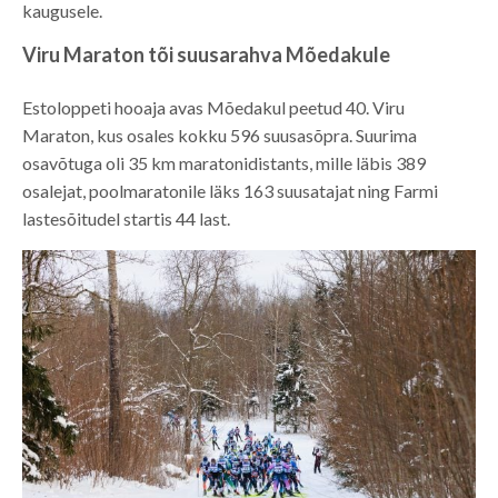
kaugusele.
Viru Maraton tõi suusarahva Mõedakule
Estoloppeti hooaja avas Mõedakul peetud 40. Viru
Maraton, kus osales kokku 596 suusasõpra. Suurima
osavõtuga oli 35 km maratonidistants, mille läbis 389
osalejat, poolmaratonile läks 163 suusatajat ning Farmi
lastesõitudel startis 44 last.