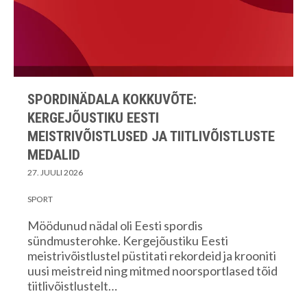
SPORDINÄDALA KOKKUVÕTE:
KERGEJÕUSTIKU EESTI
MEISTRIVÕISTLUSED JA TIITLIVÕISTLUSTE
MEDALID
27. JUULI 2026
SPORT
Möödunud nädal oli Eesti spordis
sündmusterohke. Kergejõustiku Eesti
meistrivõistlustel püstitati rekordeid ja krooniti
uusi meistreid ning mitmed noorsportlased tõid
tiitlivõistlustelt…