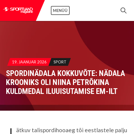
MENÜÜ
19. JAANUAR 2026
SPORT
SPORDINÄDALA KOKKUVÕTE: NÄDALA
KROONIKS OLI NIINA PETRÕKINA
KULDMEDAL ILUUISUTAMISE EM-ILT
J
ätkuv talispordihooaeg tõi eestlastele palju