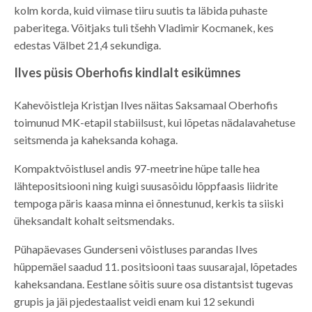
kolm korda, kuid viimase tiiru suutis ta läbida puhaste
paberitega. Võitjaks tuli tšehh Vladimir Kocmanek, kes
edestas Välbet 21,4 sekundiga.
Ilves püsis Oberhofis kindlalt esikümnes
Kahevõistleja Kristjan Ilves näitas Saksamaal Oberhofis
toimunud MK-etapil stabiilsust, kui lõpetas nädalavahetuse
seitsmenda ja kaheksanda kohaga.
Kompaktvõistlusel andis 97-meetrine hüpe talle hea
lähtepositsiooni ning kuigi suusasõidu lõppfaasis liidrite
tempoga päris kaasa minna ei õnnestunud, kerkis ta siiski
üheksandalt kohalt seitsmendaks.
Pühapäevases Gunderseni võistluses parandas Ilves
hüppemäel saadud 11. positsiooni taas suusarajal, lõpetades
kaheksandana. Eestlane sõitis suure osa distantsist tugevas
grupis ja jäi pjedestaalist veidi enam kui 12 sekundi