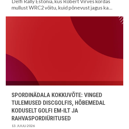
Delfi Rally Estonia, kus Robert Virves kordas
mullust WRC2 võitu, kuid põnevust jagus ka…
SPORDINÄDALA KOKKUVÕTE: VINGED
TULEMUSED DISCGOLFIS, HÕBEMEDAL
KODUSELT GOLFI EM-ILT JA
RAHVASPORDIÜRITUSED
13. JUULI 2026