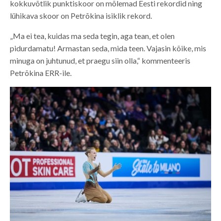
kokkuvõtlik punktiskoor on mõlemad Eesti rekordid ning
lühikava skoor on Petrõkina isiklik rekord.
„Ma ei tea, kuidas ma seda tegin, aga tean, et olen
pidurdamatu! Armastan seda, mida teen. Vajasin kõike, mis
minuga on juhtunud, et praegu siin olla,“ kommenteeris
Petrõkina ERR-ile.