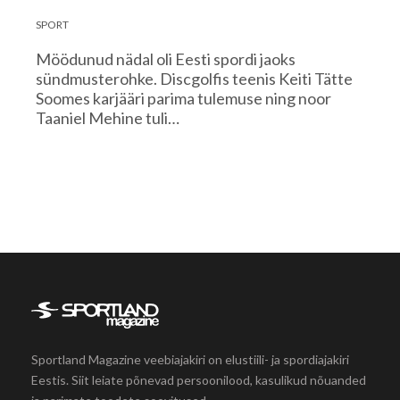
SPORT
Möödunud nädal oli Eesti spordi jaoks
sündmusterohke. Discgolfis teenis Keiti Tätte
Soomes karjääri parima tulemuse ning noor
Taaniel Mehine tuli…
Sportland Magazine veebiajakiri on elustiili- ja spordiajakiri
Eestis. Siit leiate põnevad persoonilood, kasulikud nõuanded