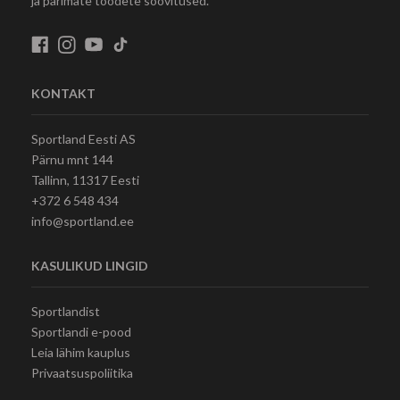
ja parimate toodete soovitused.
KONTAKT
Sportland Eesti AS
Pärnu mnt 144
Tallinn, 11317 Eesti
+372 6 548 434
info@sportland.ee
KASULIKUD LINGID
Sportlandist
Sportlandi e-pood
Leia lähim kauplus
Privaatsuspoliitika