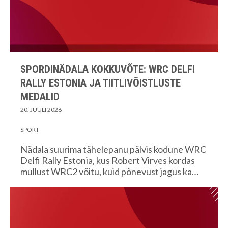
SPORDINÄDALA KOKKUVÕTE: WRC DELFI
RALLY ESTONIA JA TIITLIVÕISTLUSTE
MEDALID
20. JUULI 2026
SPORT
Nädala suurima tähelepanu pälvis kodune WRC
Delfi Rally Estonia, kus Robert Virves kordas
mullust WRC2 võitu, kuid põnevust jagus ka…