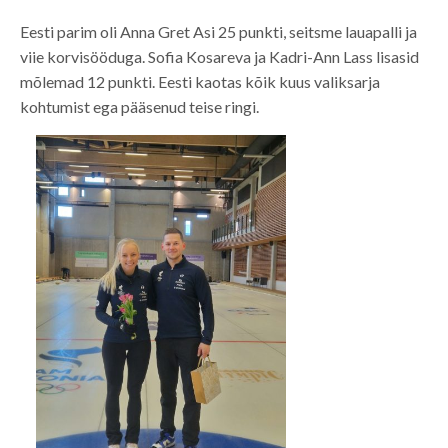
Eesti parim oli Anna Gret Asi 25 punkti, seitsme lauapalli ja
viie korvisööduga. Sofia Kosareva ja Kadri-Ann Lass lisasid
mõlemad 12 punkti. Eesti kaotas kõik kuus valiksarja
kohtumist ega pääsenud teise ringi.