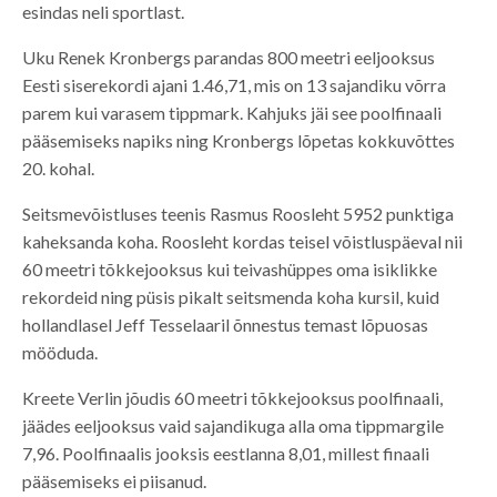
esindas neli sportlast.
Uku Renek Kronbergs parandas 800 meetri eeljooksus
Eesti siserekordi ajani 1.46,71, mis on 13 sajandiku võrra
parem kui varasem tippmark. Kahjuks jäi see poolfinaali
pääsemiseks napiks ning Kronbergs lõpetas kokkuvõttes
20. kohal.
Seitsmevõistluses teenis Rasmus Roosleht 5952 punktiga
kaheksanda koha. Roosleht kordas teisel võistluspäeval nii
60 meetri tõkkejooksus kui teivashüppes oma isiklikke
rekordeid ning püsis pikalt seitsmenda koha kursil, kuid
hollandlasel Jeff Tesselaaril õnnestus temast lõpuosas
mööduda.
Kreete Verlin jõudis 60 meetri tõkkejooksus poolfinaali,
jäädes eeljooksus vaid sajandikuga alla oma tippmargile
7,96. Poolfinaalis jooksis eestlanna 8,01, millest finaali
pääsemiseks ei piisanud.