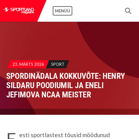
MENÜÜ
23. MÄRTS 2026
SPORT
SPORDINÄDALA KOKKUVÕTE: HENRY
SILDARU POODIUMIL JA ENELI
JEFIMOVA NCAA MEISTER
E
esti sportlastest tõusid möödunud