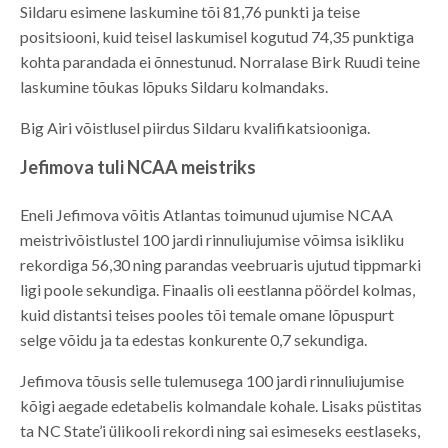
Sildaru esimene laskumine tõi 81,76 punkti ja teise
positsiooni, kuid teisel laskumisel kogutud 74,35 punktiga
kohta parandada ei õnnestunud. Norralase Birk Ruudi teine
laskumine tõukas lõpuks Sildaru kolmandaks.
Big Airi võistlusel piirdus Sildaru kvalifikatsiooniga.
Jefimova tuli NCAA meistriks
Eneli Jefimova võitis Atlantas toimunud ujumise NCAA
meistrivõistlustel 100 jardi rinnuliujumise võimsa isikliku
rekordiga 56,30 ning parandas veebruaris ujutud tippmarki
ligi poole sekundiga. Finaalis oli eestlanna pöördel kolmas,
kuid distantsi teises pooles tõi temale omane lõpuspurt
selge võidu ja ta edestas konkurente 0,7 sekundiga.
Jefimova tõusis selle tulemusega 100 jardi rinnuliujumise
kõigi aegade edetabelis kolmandale kohale. Lisaks püstitas
ta NC State’i ülikooli rekordi ning sai esimeseks eestlaseks,