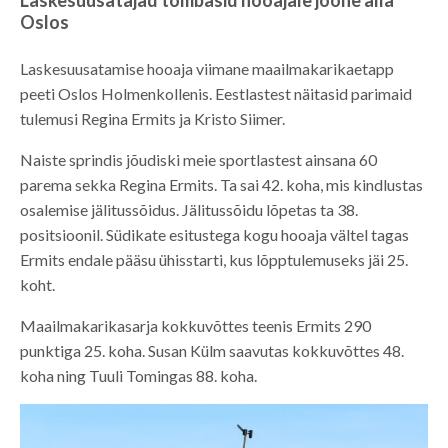
Oslos
Laskesuusatamise hooaja viimane maailmakarikaetapp
peeti Oslos Holmenkollenis. Eestlastest näitasid parimaid
tulemusi Regina Ermits ja Kristo Siimer.
Naiste sprindis jõudiski meie sportlastest ainsana 60
parema sekka Regina Ermits. Ta sai 42. koha, mis kindlustas
osalemise jälitussõidus. Jälitussõidu lõpetas ta 38.
positsioonil. Südikate esitustega kogu hooaja vältel tagas
Ermits endale pääsu ühisstarti, kus lõpptulemuseks jäi 25.
koht.
Maailmakarikasarja kokkuvõttes teenis Ermits 290
punktiga 25. koha. Susan Külm saavutas kokkuvõttes 48.
koha ning Tuuli Tomingas 88. koha.