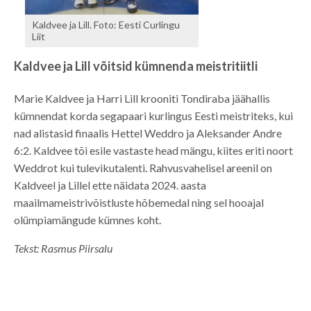
Kaldvee ja Lill. Foto: Eesti Curlingu
Liit
Kaldvee ja Lill võitsid kümnenda meistritiitli
Marie Kaldvee ja Harri Lill krooniti Tondiraba jäähallis
kümnendat korda segapaari kurlingus Eesti meistriteks, kui
nad alistasid finaalis Hettel Weddro ja Aleksander Andre
6:2. Kaldvee tõi esile vastaste head mängu, kiites eriti noort
Weddrot kui tulevikutalenti. Rahvusvahelisel areenil on
Kaldveel ja Lillel ette näidata 2024. aasta
maailmameistrivõistluste hõbemedal ning sel hooajal
olümpiamängude kümnes koht.
Tekst: Rasmus Piirsalu