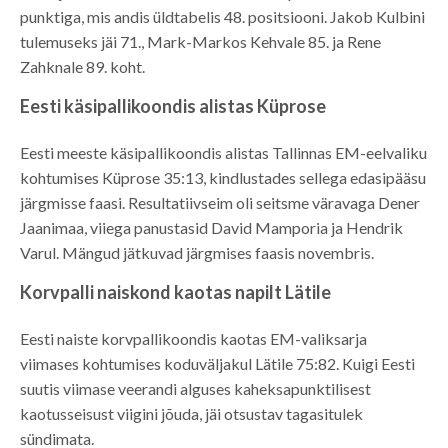
punktiga, mis andis üldtabelis 48. positsiooni. Jakob Kulbini
tulemuseks jäi 71., Mark-Markos Kehvale 85. ja Rene
Zahknale 89. koht.
Eesti käsipallikoondis alistas Küprose
Eesti meeste käsipallikoondis alistas Tallinnas EM-eelvaliku
kohtumises Küprose 35:13, kindlustades sellega edasipääsu
järgmisse faasi. Resultatiivseim oli seitsme väravaga Dener
Jaanimaa, viiega panustasid David Mamporia ja Hendrik
Varul. Mängud jätkuvad järgmises faasis novembris.
Korvpalli naiskond kaotas napilt Lätile
Eesti naiste korvpallikoondis kaotas EM-valiksarja
viimases kohtumises koduväljakul Lätile 75:82. Kuigi Eesti
suutis viimase veerandi alguses kaheksapunktilisest
kaotusseisust viigini jõuda, jäi otsustav tagasitulek
sündimata.