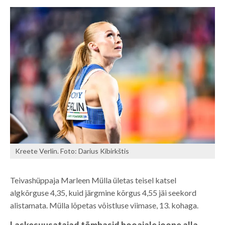
Kreete Verlin. Foto: Darius Kibirkštis
Teivashüppaja Marleen Mülla ületas teisel katsel
algkõrguse 4,35, kuid järgmine kõrgus 4,55 jäi seekord
alistamata. Mülla lõpetas võistluse viimase, 13. kohaga.
Laskesuusatajad tõmbasid hooajale joone alla