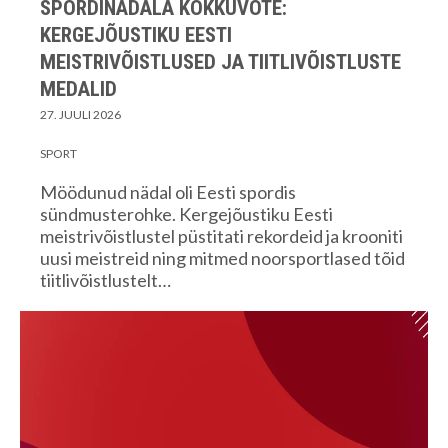
SPORDINÄDALA KOKKUVÕTE:
KERGEJÕUSTIKU EESTI
MEISTRIVÕISTLUSED JA TIITLIVÕISTLUSTE
MEDALID
27. JUULI 2026
SPORT
Möödunud nädal oli Eesti spordis
sündmusterohke. Kergejõustiku Eesti
meistrivõistlustel püstitati rekordeid ja krooniti
uusi meistreid ning mitmed noorsportlased tõid
tiitlivõistlustelt…