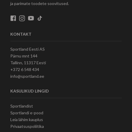
ja parimate toodete soovitused.
KONTAKT
Sportland Eesti AS
Pärnu mnt 144
Tallinn, 11317 Eesti
+372 6 548 434
info@sportland.ee
KASULIKUD LINGID
Sportlandist
Sportlandi e-pood
Leia lähim kauplus
Privaatsuspoliitika