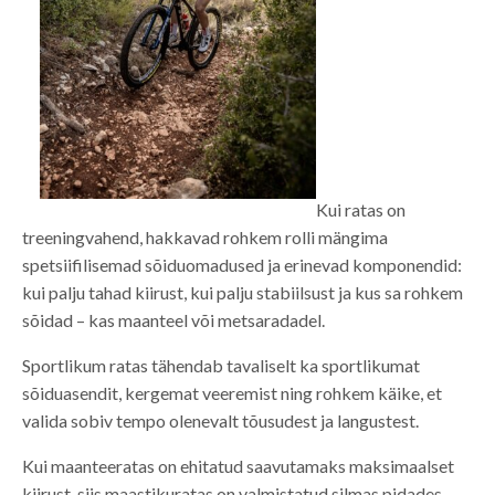
Kui ratas on
treeningvahend, hakkavad rohkem rolli mängima
spetsiifilisemad sõiduomadused ja erinevad komponendid:
kui palju tahad kiirust, kui palju stabiilsust ja kus sa rohkem
sõidad – kas maanteel või metsaradadel.
Sportlikum ratas tähendab tavaliselt ka sportlikumat
sõiduasendit, kergemat veeremist ning rohkem käike, et
valida sobiv tempo olenevalt tõusudest ja langustest.
Kui maanteeratas on ehitatud saavutamaks maksimaalset
kiirust, siis maastikuratas on valmistatud silmas pidades