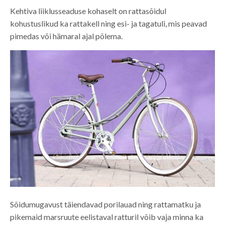
Kehtiva liiklusseaduse kohaselt on rattasõidul
kohustuslikud ka rattakell ning esi- ja tagatuli, mis peavad
pimedas või hämaral ajal põlema.
Sõidumugavust täiendavad porilauad ning rattamatku ja
pikemaid marsruute eelistaval ratturil võib vaja minna ka