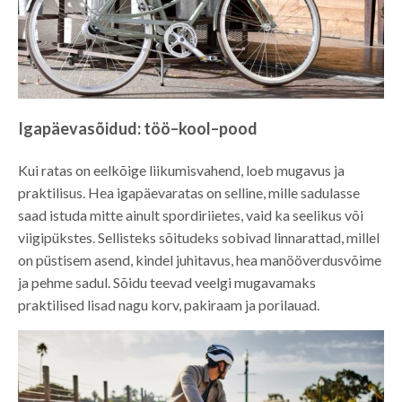
Igapäevasõidud: töö–kool–pood
Kui ratas on eelkõige liikumisvahend, loeb mugavus ja
praktilisus. Hea igapäevaratas on selline, mille sadulasse
saad istuda mitte ainult spordiriietes, vaid ka seelikus või
viigipükstes. Sellisteks sõitudeks sobivad linnarattad, millel
on püstisem asend, kindel juhitavus, hea manööverdusvõime
ja pehme sadul. Sõidu teevad veelgi mugavamaks
praktilised lisad nagu korv, pakiraam ja porilauad.