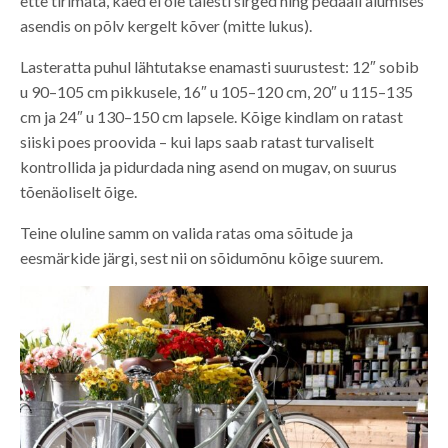
ette tirimata, käed ei ole täiesti sirged ning pedaali alumises
asendis on põlv kergelt kõver (mitte lukus).
Lasteratta puhul lähtutakse enamasti suurustest: 12″ sobib
u 90–105 cm pikkusele, 16″ u 105–120 cm, 20″ u 115–135
cm ja 24″ u 130–150 cm lapsele. Kõige kindlam on ratast
siiski poes proovida – kui laps saab ratast turvaliselt
kontrollida ja pidurdada ning asend on mugav, on suurus
tõenäoliselt õige.
Teine oluline samm on valida ratas oma sõitude ja
eesmärkide järgi, sest nii on sõidumõnu kõige suurem.