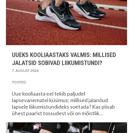
UUEKS KOOLIAASTAKS VALMIS: MILLISED
JALATSID SOBIVAD LIIKUMISTUNDI?
7. AUGUST 2026
TOOTED
Uue kooliaasta eel tekib paljudel
lapsevanematel küsimus: millised jalanõud
lapsele liikumistundideks soetada? Kas piisab
ühest paarist tossudest või on mõistlik…