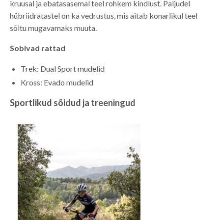
kruusal ja ebatasasemal teel rohkem kindlust. Paljudel
hübriidratastel on ka vedrustus, mis aitab konarlikul teel
sõitu mugavamaks muuta.
Sobivad rattad
Trek: Dual Sport mudelid
Kross: Evado mudelid
Sportlikud sõidud ja treeningud