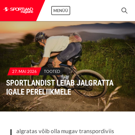
MENÜÜ
27. MAI 2026
TOOTED
SPORTLANDIST LEIAB JALGRATTA
IGALE PERELIIKMELE
J
algratas võib olla mugav transpordiviis