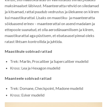
maksimaalset läbivust. Maanteeratta rehvid on siledamad
ja kitsamad, rattal puudub vedrustus ja ülekanne on kiirem
kui maastikurattal. Lisaks on maastiku- ja maanteeratta
sõiduasend erinev – maanteerattal on asend madalam ja
ettepoole suunatud, et olla aerodünaamilisem ja kiirem,
maastikurattal aga püstisem, et ebatasasel pinnal oleks
ratast lihtsam kontrollida ja juhtida.
Maastikule sobivad rattad
Trek: Marlin, Procaliber ja Supercaliber mudelid
Kross: Lea ja Hexagon mudelid
Maanteele sobivad rattad
Trek: Domane, Checkpoint, Madone mudelid
Kross: Esker mudelid