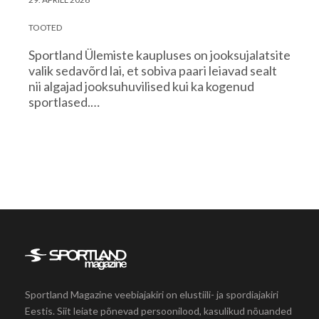
TOOTED
Sportland Ülemiste kaupluses on jooksujalatsite
valik sedavõrd lai, et sobiva paari leiavad sealt
nii algajad jooksuhuvilised kui ka kogenud
sportlased.…
Sportland Magazine veebiajakiri on elustiili- ja spordiajakiri
Eestis. Siit leiate põnevad persoonilood, kasulikud nõuanded