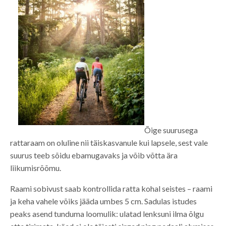
Õige suurusega
rattaraam on oluline nii täiskasvanule kui lapsele, sest vale
suurus teeb sõidu ebamugavaks ja võib võtta ära
liikumisrõõmu.
Raami sobivust saab kontrollida ratta kohal seistes – raami
ja keha vahele võiks jääda umbes 5 cm. Sadulas istudes
peaks asend tunduma loomulik: ulatad lenksuni ilma õlgu