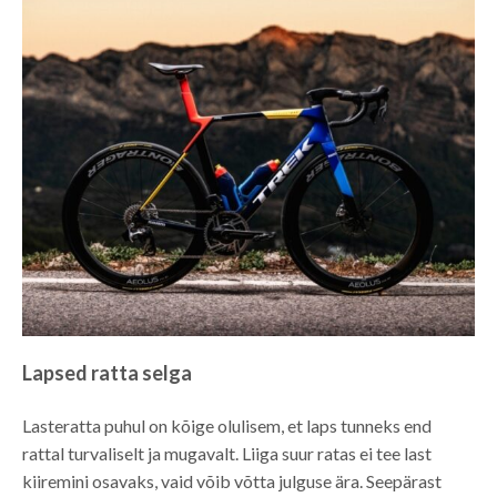
Lapsed ratta selga
Lasteratta puhul on kõige olulisem, et laps tunneks end
rattal turvaliselt ja mugavalt. Liiga suur ratas ei tee last
kiiremini osavaks, vaid võib võtta julguse ära. Seepärast