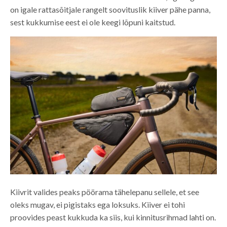
on igale rattasõitjale rangelt soovituslik kiiver pähe panna,
sest kukkumise eest ei ole keegi lõpuni kaitstud.
Kiivrit valides peaks pöörama tähelepanu sellele, et see
oleks mugav, ei pigistaks ega loksuks. Kiiver ei tohi
proovides peast kukkuda ka siis, kui kinnitusrihmad lahti on.