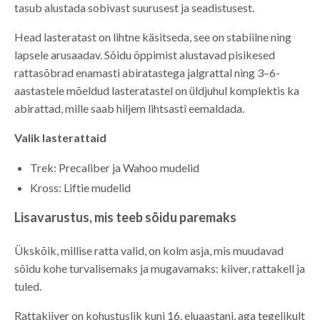
tasub alustada sobivast suurusest ja seadistusest.
Head lasteratast on lihtne käsitseda, see on stabiilne ning
lapsele arusaadav. Sõidu õppimist alustavad pisikesed
rattasõbrad enamasti abiratastega jalgrattal ning 3–6-
aastastele mõeldud lasteratastel on üldjuhul komplektis ka
abirattad, mille saab hiljem lihtsasti eemaldada.
Valik lasterattaid
Trek: Precaliber ja Wahoo mudelid
Kross: Liftie mudelid
Lisavarustus, mis teeb sõidu paremaks
Ükskõik, millise ratta valid, on kolm asja, mis muudavad
sõidu kohe turvalisemaks ja mugavamaks: kiiver, rattakell ja
tuled.
Rattakiiver on kohustuslik kuni 16. eluaastani, aga tegelikult