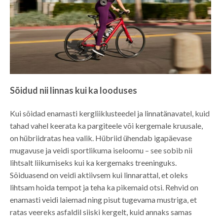
Sõidud nii linnas kui ka looduses
Kui sõidad enamasti kergliiklusteedel ja linnatänavatel, kuid
tahad vahel keerata ka pargiteele või kergemale kruusale,
on hübriidratas hea valik. Hübriid ühendab igapäevase
mugavuse ja veidi sportlikuma iseloomu – see sobib nii
lihtsalt liikumiseks kui ka kergemaks treeninguks.
Sõiduasend on veidi aktiivsem kui linnarattal, et oleks
lihtsam hoida tempot ja teha ka pikemaid otsi. Rehvid on
enamasti veidi laiemad ning pisut tugevama mustriga, et
ratas veereks asfaldil siiski kergelt, kuid annaks samas