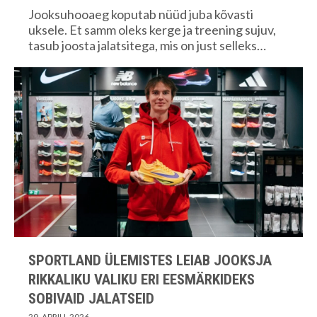
Jooksuhooaeg koputab nüüd juba kõvasti
uksele. Et samm oleks kerge ja treening sujuv,
tasub joosta jalatsitega, mis on just selleks…
SPORTLAND ÜLEMISTES LEIAB JOOKSJA
RIKKALIKU VALIKU ERI EESMÄRKIDEKS
SOBIVAID JALATSEID
29. APRILL 2026