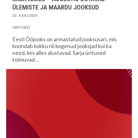
ÜLEMISTE JA MAARDU JOOKSUD
22. JUULI 2026
ÜRITUSED
Eesti Ööjooks on armastatud jooksusari, mis
koondab kokku nii kogenud jooksjad kui ka
need, kes alles alustavad. Sarja üritused
toimuvad…