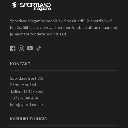
Sportland Magazine veebiajakiri on elustiili- ja spordiajakiri
Eestis. Siit leiate põnevad persoonilood, kasulikud nõuanded
ja parimate toodete soovitused.
KONTAKT
Sportland Eesti AS
Pärnu mnt 144
Tallinn, 11317 Eesti
+372 6 548 434
info@sportland.ee
KASULIKUD LINGID