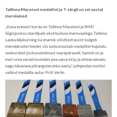
Tallinna Maratoni medalitel ja T-särgil on sel aastal
merelained
„Kuna esimest korda on Tallinna Maratoni ja RIMI
Sügisjooksu stardipaik eksklusiivse merevaatega Tallinna
Lauluväljakul ning ka enamik võistlustrassist kulgeb
mereäärsetel teedel, siis iseloomustab medalitel kujutatu
seekordset jooksusündmust suurepäraselt. Samuti on ju
meri oma variatsioonides pea sama kirju ja ettearvamatu
nagu tänavune piiranguterohke aasta,“ põhjendas motiivi
valikut medalite autor Priit Verlin.