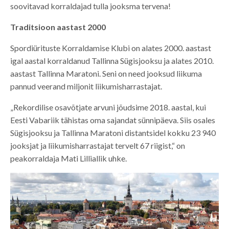
soovitavad korraldajad tulla jooksma tervena!
Traditsioon aastast 2000
Spordiürituste Korraldamise Klubi on alates 2000. aastast
igal aastal korraldanud Tallinna Sügisjooksu ja alates 2010.
aastast Tallinna Maratoni. Seni on need jooksud liikuma
pannud veerand miljonit liikumisharrastajat.
„Rekordilise osavõtjate arvuni jõudsime 2018. aastal, kui
Eesti Vabariik tähistas oma sajandat sünnipäeva. Siis osales
Sügisjooksu ja Tallinna Maratoni distantsidel kokku 23 940
jooksjat ja liikumisharrastajat tervelt 67 riigist,“ on
peakorraldaja Mati Lilliallik uhke.