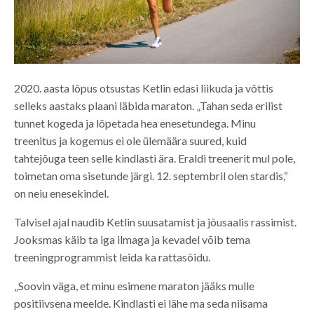
2020. aasta lõpus otsustas Ketlin edasi liikuda ja võttis
selleks aastaks plaani läbida maraton. „Tahan seda erilist
tunnet kogeda ja lõpetada hea enesetundega. Minu
treenitus ja kogemus ei ole ülemäära suured, kuid
tahtejõuga teen selle kindlasti ära. Eraldi treenerit mul pole,
toimetan oma sisetunde järgi. 12. septembril olen stardis,“
on neiu enesekindel.
Talvisel ajal naudib Ketlin suusatamist ja jõusaalis rassimist.
Jooksmas käib ta iga ilmaga ja kevadel võib tema
treeningprogrammist leida ka rattasõidu.
„Soovin väga, et minu esimene maraton jääks mulle
positiivsena meelde. Kindlasti ei lähe ma seda niisama