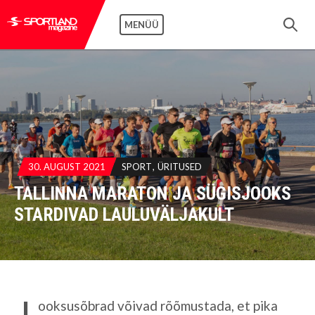
MENÜÜ
30. AUGUST 2021
SPORT
ÜRITUSED
TALLINNA MARATON JA SÜGISJOOKS
STARDIVAD LAULUVÄLJAKULT
J
ooksusõbrad võivad rõõmustada, et pika