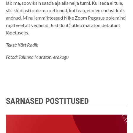
läbima, sooviksin saada aja alla nelja tunni. Kui seda ei tule,
siis kindlasti pole ma pettunud, kui tean, et olen endast kõik
andnud. Minu lemmiktossud Nike Zoom Pegasus pole mind
rajal veel alt vedanud. Just do it,“ ütleb maratonidebütant
lõpetuseks.
Tekst: Kärt Radik
Fotod: Tallinna Maraton, erakogu
SARNASED POSTITUSED