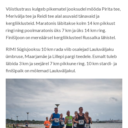
Võistlustrass kulgeb pikematel jooksudel mööda Pirita tee,
Merivälja tee ja Reidi tee alal asuvaid tänavaid ja
kergliiklusteid. Maratonis läbitakse kolm 14 km pikkust
ringi ning poolmaratonis üks 7 km ja üks 14 km ring.
Finišijoon on mereäärsel kergliiklusteel Russalka lähistel.
RIMI Sügisjooksu 10 km rada viib osalejad Lauluväljaku
ümbruse, Maarjamäe ja Lillepi pargi teedele. Esmalt tuleb
läbida 3 km ja seejärel 7 km pikkune ring. 10 km stardi- ja
finišipaik on mõlemad Lauluväljakul.