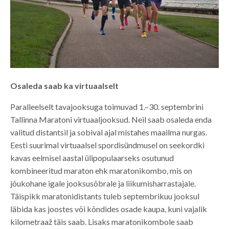
Osaleda saab ka virtuaalselt
Paralleelselt tavajooksuga toimuvad 1.–30. septembrini
Tallinna Maratoni virtuaaljooksud. Neil saab osaleda enda
valitud distantsil ja sobival ajal mistahes maailma nurgas.
Eesti suurimal virtuaalsel spordisündmusel on seekordki
kavas eelmisel aastal ülipopulaarseks osutunud
kombineeritud maraton ehk maratonikombo, mis on
jõukohane igale jooksusõbrale ja liikumisharrastajale.
Täispikk maratonidistants tuleb septembrikuu jooksul
läbida kas joostes või kõndides osade kaupa, kuni vajalik
kilometraaž täis saab. Lisaks maratonikombole saab