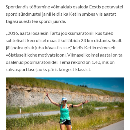
Sportlandis töötamine võimaldab osaleda Eestis peetavatel
spordisündmustel ja nii leidis ka Ketlin umbes viis aastat
tagasi uuesti tee spordi juurde.
„2016. aastal osalesin Tartu jooksumaratonil, kus tuleb
suhteliselt keerulisel maastikul läbida 23 km distants. Sealt
jäi jooksupisik juba kõvasti sisse,“ leidis Ketlin esimeselt
võistluselt kohe motivatsiooni. Viimasel kolmel aastal on ta
osalenud poolmaratonidel. Tema rekord on 1.40, mis on
rahvasportlase jaoks päris kõrgest klassist.