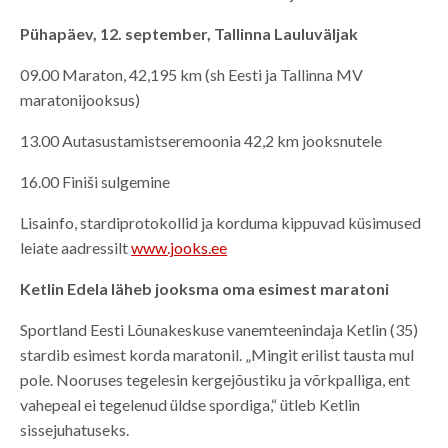
Pühapäev, 12. september, Tallinna Lauluväljak
09.00 Maraton, 42,195 km (sh Eesti ja Tallinna MV
maratonijooksus)
13.00 Autasustamistseremoonia 42,2 km jooksnutele
16.00 Finiši sulgemine
Lisainfo, stardiprotokollid ja korduma kippuvad küsimused
leiate aadressilt
www.jooks.ee
Ketlin Edela läheb jooksma oma esimest maratoni
Sportland Eesti Lõunakeskuse vanemteenindaja Ketlin (35)
stardib esimest korda maratonil. „Mingit erilist tausta mul
pole. Nooruses tegelesin kergejõustiku ja võrkpalliga, ent
vahepeal ei tegelenud üldse spordiga,“ ütleb Ketlin
sissejuhatuseks.