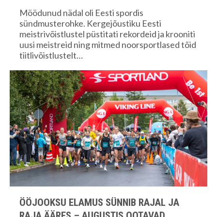
Möödunud nädal oli Eesti spordis
sündmusterohke. Kergejõustiku Eesti
meistrivõistlustel püstitati rekordeid ja krooniti
uusi meistreid ning mitmed noorsportlased tõid
tiitlivõistlustelt…
ÖÖJOOKSU ELAMUS SÜNNIB RAJAL JA
RAJA ÄÄRES – AUGUSTIS OOTAVAD