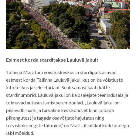
Esimest korda starditakse Lauluväljakult
Tallinna Maratoni võistluskeskus ja stardipaik asuvad
esimest korda Tallinna Lauluväljakul, kus on ka võistluste
infokeskus ja sekretariaat. Sealtsamast saab kätte
stardinumbrid. Lauluväljakul on ka osalejate teenindusala ja
toimuvad autasustamistseremooniad. „Lauluväljakul on
piisavalt ruumi ja turvaline keskkond, et kinni pidada
piirangutest ja tagada osavõtjate hajutatus ning
tervishoiureeglite täitmine,“ on Mati Lilliallikul kõik hoolega
läbi mõeldud.