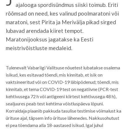
ajalooga spordisündmus siiski toimub. Eriti
rõõmsad on need, kes valinud poolmaratoni või
maratoni, sest Pirita ja Merivälja pikad sirged
lubavad arendada kiiret tempot.
Maratonijooksus jagatakse ka Eesti
meistrivõistluste medaleid.
Tulenevalt Vabariigi Valitsuse nõuetest lubatakse osalema
isikud, kes esitavad tõendi, mis kinnitab, et isik on
vaktsineeritud või on COVID-19 läbipõdenud; tõendi, mis
kinnitab, et tema COVID-19 test on negatiivne (PCR-test
kehtivusega 72 h või antigeeni kiirtest kehtivusega 48 h),
sealjuures peab test kehtima võistluspäeva lõpuni.
Korraldaja plaanib pakkuda tasulise testimise võimalust ka
ürituse ajal, täpsem info ürituse lähenedes. Nakkusohutust
ei pea tõendama alla 18-aastased isikud. Igal juhul