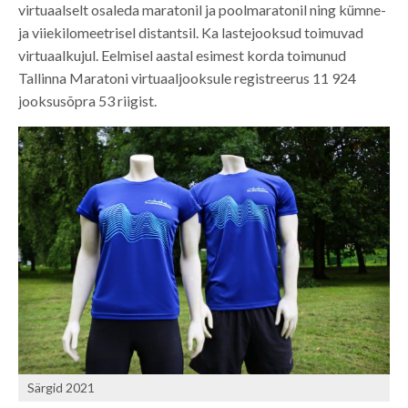
virtuaalselt osaleda maratonil ja poolmaratonil ning kümne-
ja viiekilomeetrisel distantsil. Ka lastejooksud toimuvad
virtuaalkujul. Eelmisel aastal esimest korda toimunud
Tallinna Maratoni virtuaaljooksule registreerus 11 924
jooksusõpra 53 riigist.
Särgid 2021