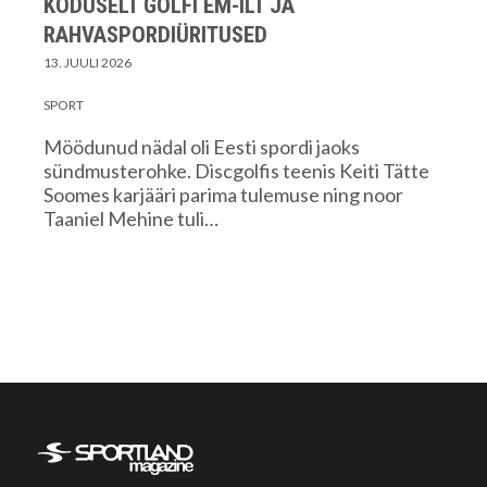
KODUSELT GOLFI EM-ILT JA
RAHVASPORDIÜRITUSED
13. JUULI 2026
SPORT
Möödunud nädal oli Eesti spordi jaoks
sündmusterohke. Discgolfis teenis Keiti Tätte
Soomes karjääri parima tulemuse ning noor
Taaniel Mehine tuli…