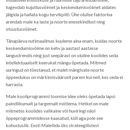
tugevdab kujutlusvõimet ja keskendumisvõimet aidates
jälgida ja hallata kogu tervikpilti. Ühe olulise faktorina
arendab male ka laste ja noorte enesekindlust ning
otsustusvõimet.
Tänapäeva nutimaailmas kuuleme aina enam, kuidas noorte
keskendumisvõime on kehv ja aastast aastasse
langustrendis ning just seepärast on oluline koolides seda
intellektuaalselt keerukat mängu õpetada. Mitmed
uuringud on tõestanud, et malet mängivate noorte
õppeedukus on märkimisväärselt parem kui neil, kes seda ei
harrasta.
Male kooliprogrammi toomise idee oleks õpetada lapsi
paindlikumalt ja targemalt mõtlema. Hetkel on male
mitmetes koolides valikaine või huviringi näol
õppeprogrammidesse kaasatud, küll aga pole see
kohustuslik. Eesti Maleliidu üks strateegilistest