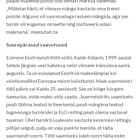
paljud osalenud poisid olid temast märksa vanemad.
„Mäletan hästi, et viimase mängu kaotasin oma trenni
poisile. Alguses oli suurematega raskem mängida, aga see
turniir oli kogemus omaette ning motiveeris edasi
maletama,“ meenutab ta.
Suurepärased saavutused
Esimese Eesti meistritiitli võitis Kaido Külaots 1999. aastal.
Sellele järgnes veel kaheksa, neist viimane käesoleva aasta
augustis. Ta on esindanud Eestit nii maleolümpial kui
võistkondlikel Euroopa meistrivõistlustel. Male suurmeistri
tiitli pälvis sai Kaido 25-aastaselt. See on kõige kõrgem
tunnustus, mida males võib saada. „Suurmeistriks saamiseks
peab täitma teatud kriteeriumid, peab mängima teatud
tugevusega turniiridel ja ELO reiting peab olema vastaval
tasemel. Ühel turniiril osalevate vastaste keskmise reitingu
põhjal selgub, palju on vaja punkte teenida, et täita
suurmeistri norm. Tiitli saamiseks tuleb norm täita kolm