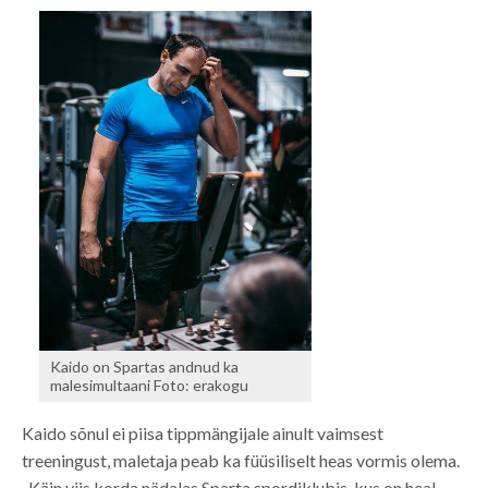
Kaido on Spartas andnud ka
malesimultaani Foto: erakogu
Kaido sõnul ei piisa tippmängijale ainult vaimsest
treeningust, maletaja peab ka füüsiliselt heas vormis olema.
„Käin viis korda nädalas Sparta spordiklubis, kus on heal