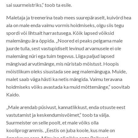
sai suurmeistriks,“ toob ta esile.
Maletaja ja treenerina teab mees suurepäraselt, kuivõrd hea
ala on male enda vaimu vormis hoidmiseks, olgu siis tegu
spordi või lihtsalt harrastusega. Kõik lapsed võiksid
malemängu ära õppida. „Noored ei peaks pelgama male
juurde tulla, sest vastupidiselt levinud arvamusele ei ole
malemäng nüri ega tuim tegevus. Liiga paljud lapsed
mängivad arvutimänge, mis nüristab mõistust. Hoopis
mõistlikum oleks sisustada see aeg malemänguga. Muide,
malet saab väga hästi ka netis mängida. Vaimu teravana
hoidmiseks võiks avastada ka muid mõttemänge,“ soovitab
Kaido.
„Male arendab püsivust, kannatlikkust, enda otsuste eest
vastutamist ja keskendumisvõimet,“ toob ta välja.
Suurmeister on selle poolt, et male võiks olla
kooliprogrammis. „Eestis on juba koole, kus male on
õppekavas sees. Minu isa oli pikka aega Paikusel