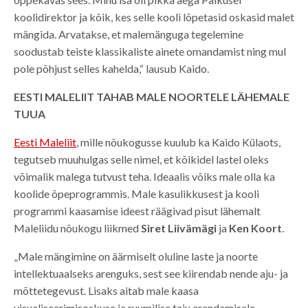
koolidirektor ja kõik, kes selle kooli lõpetasid oskasid malet
mängida. Arvatakse, et malemänguga tegelemine
soodustab teiste klassikaliste ainete omandamist ning mul
pole põhjust selles kahelda,“ lausub Kaido.
EESTI MALELIIT TAHAB MALE NOORTELE LÄHEMALE
TUUA
Eesti Maleliit
, mille nõukogusse kuulub ka Kaido Külaots,
tegutseb muuhulgas selle nimel, et kõikidel lastel oleks
võimalik malega tutvust teha. Ideaalis võiks male olla ka
koolide õpeprogrammis. Male kasulikkusest ja kooli
programmi kaasamise ideest räägivad pisut lähemalt
Maleliidu nõukogu liikmed
Siret Liivämägi
ja
Ken Koort
.
„Male mängimine on äärmiselt oluline laste ja noorte
intellektuaalseks arenguks, sest see kiirendab nende aju- ja
mõttetegevust. Lisaks aitab male kaasa
visualiseerimisoskuse ja ruumilise taju arendamisele,