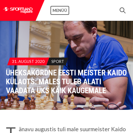
MENÜÜ
31. AUGUST 2020
SPORT
ÜHEKSAKORDNE EESTI MEISTER KAIDO
KÜLAOTS: MALES TULEB ALATI
VAADATA ÜKS KÄIK KAUGEMALE
T
änavu augustis tuli male suurmeister Kaido