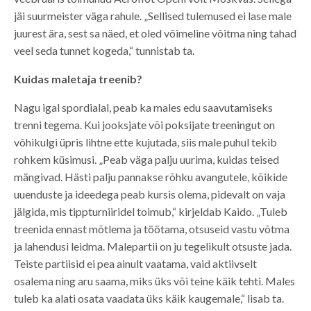
jäi suurmeister väga rahule. „Sellised tulemused ei lase male
juurest ära, sest sa näed, et oled võimeline võitma ning tahad
veel seda tunnet kogeda,“ tunnistab ta.
Kuidas maletaja treenib?
Nagu igal spordialal, peab ka males edu saavutamiseks
trenni tegema. Kui jooksjate või poksijate treeningut on
võhikulgi üpris lihtne ette kujutada, siis male puhul tekib
rohkem küsimusi. „Peab väga palju uurima, kuidas teised
mängivad. Hästi palju pannakse rõhku avangutele, kõikide
uuenduste ja ideedega peab kursis olema, pidevalt on vaja
jälgida, mis tippturniiridel toimub,“ kirjeldab Kaido. „Tuleb
treenida ennast mõtlema ja töötama, otsuseid vastu võtma
ja lahendusi leidma. Malepartii on ju tegelikult otsuste jada.
Teiste partiisid ei pea ainult vaatama, vaid aktiivselt
osalema ning aru saama, miks üks või teine käik tehti. Males
tuleb ka alati osata vaadata üks käik kaugemale,“ lisab ta.