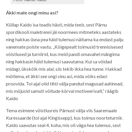
Äkki male ongi minu asi?
Küllap Kaido isa teadis hästi, mida teeb, sest Pärnu
spordikooli maletrenni jäi noormees mitmeteks aastateks
ning hakkas üsna pea häid tulemusi näitama ka endast palju
vanemate poiste vastu. „Kõigepealt toimusid trennisisesed
võistlused ja turniirid, kus meid pandi omavahel mängima
ning hakkasin häid tulemusi saavutama. Kui sa võidad
midagi, ükskõik mis alal, siis tekib ikka hea tunne. Hakkad
mõtlema, et äkki see ongi sinu asi, mida võiks edasi
proovida. Tol ajal olid tihti välja pandud magusad auhinnad,
mis mõjusid samuti võitude kõrval motiveerivalt,“ räägib
Kaido
Tema esimene võistlusreis Pärnust välja viis Saaremaale
Kuressaarde (tol ajal Kingissepp), kus toimus noorteturniir.
Kaido saavutas seal 4. koha, mis oli väga hea tulemus, sest