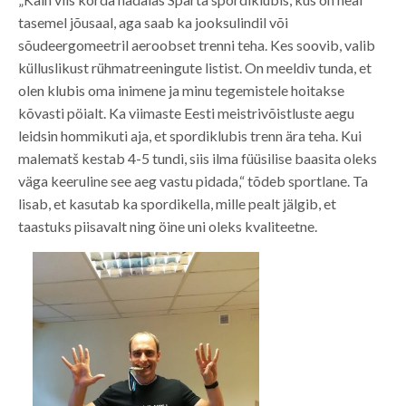
tasemel jõusaal, aga saab ka jooksulindil või
sõudeergomeetril aeroobset trenni teha. Kes soovib, valib
külluslikust rühmatreeningute listist. On meeldiv tunda, et
olen klubis oma inimene ja minu tegemistele hoitakse
kõvasti pöialt. Ka viimaste Eesti meistrivõistluste aegu
leidsin hommikuti aja, et spordiklubis trenn ära teha. Kui
malematš kestab 4-5 tundi, siis ilma füüsilise baasita oleks
väga keeruline see aeg vastu pidada,“ tõdeb sportlane. Ta
lisab, et kasutab ka spordikella, mille pealt jälgib, et
taastuks piisavalt ning öine uni oleks kvaliteetne.