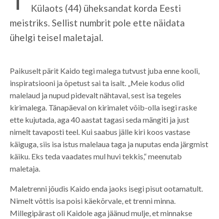
Külaots (44) üheksandat korda Eesti
meistriks. Sellist numbrit pole ette näidata
ühelgi teisel maletajal.
Paikuselt pärit Kaido tegi malega tutvust juba enne kooli,
inspiratsiooni ja õpetust sai ta isalt. „Meie kodus olid
malelaud ja nupud pidevalt nähtaval, sest isa tegeles
kirimalega. Tänapäeval on kirimalet võib-olla isegi raske
ette kujutada, aga 40 aastat tagasi seda mängiti ja just
nimelt tavaposti teel. Kui saabus jälle kiri koos vastase
käiguga, siis isa istus malelaua taga ja nuputas enda järgmist
käiku. Eks teda vaadates mul huvi tekkis,“ meenutab
maletaja.
Maletrenni jõudis Kaido enda jaoks isegi pisut ootamatult.
Nimelt võttis isa poisi käekõrvale, et trenni minna.
Millegipärast oli Kaidole aga jäänud mulje, et minnakse