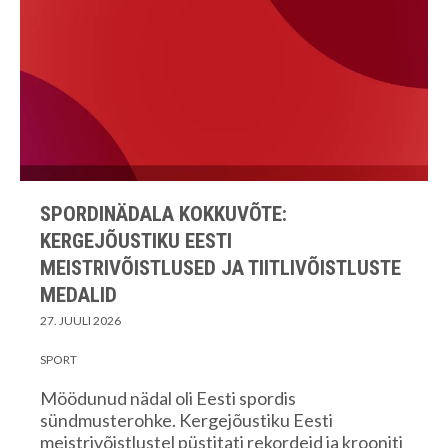
SPORDINÄDALA KOKKUVÕTE:
KERGEJÕUSTIKU EESTI
MEISTRIVÕISTLUSED JA TIITLIVÕISTLUSTE
MEDALID
27. JUULI 2026
SPORT
Möödunud nädal oli Eesti spordis
sündmusterohke. Kergejõustiku Eesti
meistrivõistlustel püstitati rekordeid ja krooniti