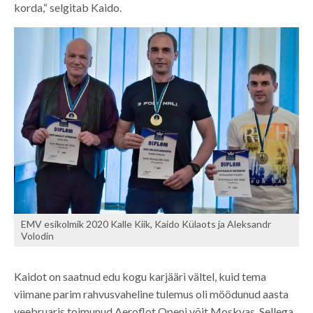
korda,“ selgitab Kaido.
EMV esikolmik 2020 Kalle Kiik, Kaido Külaots ja Aleksandr
Volodin
Kaidot on saatnud edu kogu karjääri vältel, kuid tema
viimane parim rahvusvaheline tulemus oli möödunud aasta
veebruaris toimunud Aeroflot Openi võit Moskvas. Sellega