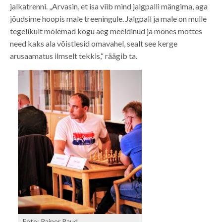
jalkatrenni. „Arvasin, et isa viib mind jalgpalli mängima, aga
jõudsime hoopis male treeningule. Jalgpall ja male on mulle
tegelikult mõlemad kogu aeg meeldinud ja mõnes mõttes
need kaks ala võistlesid omavahel, sealt see kerge
arusaamatus ilmselt tekkis,“ räägib ta.
Foto: Rainer Raud