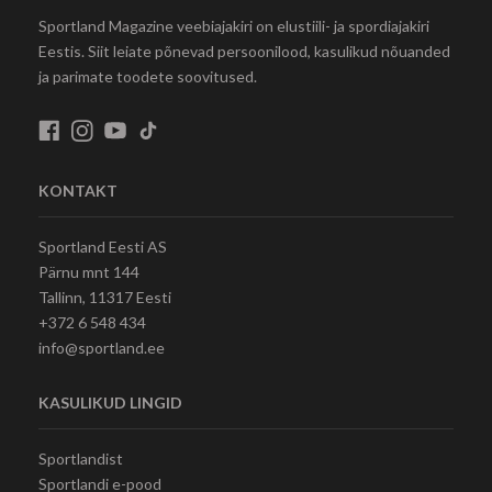
Sportland Magazine veebiajakiri on elustiili- ja spordiajakiri
Eestis. Siit leiate põnevad persoonilood, kasulikud nõuanded
ja parimate toodete soovitused.
KONTAKT
Sportland Eesti AS
Pärnu mnt 144
Tallinn, 11317 Eesti
+372 6 548 434
info@sportland.ee
KASULIKUD LINGID
Sportlandist
Sportlandi e-pood