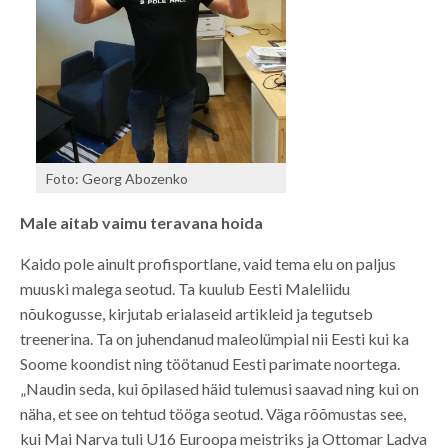
Foto: Georg Abozenko
Male aitab vaimu teravana hoida
Kaido pole ainult profisportlane, vaid tema elu on paljus
muuski malega seotud. Ta kuulub Eesti Maleliidu
nõukogusse, kirjutab erialaseid artikleid ja tegutseb
treenerina. Ta on juhendanud maleolümpial nii Eesti kui ka
Soome koondist ning töötanud Eesti parimate noortega.
„Naudin seda, kui õpilased häid tulemusi saavad ning kui on
näha, et see on tehtud tööga seotud. Väga rõõmustas see,
kui Mai Narva tuli U16 Euroopa meistriks ja Ottomar Ladva