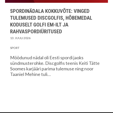
SPORDINÄDALA KOKKUVÕTE: VINGED
TULEMUSED DISCGOLFIS, HÕBEMEDAL
KODUSELT GOLFI EM-ILT JA
RAHVASPORDIÜRITUSED
13. JUULI 2026
SPORT
Möödunud nädal oli Eesti spordi jaoks
sündmusterohke. Discgolfis teenis Keiti Tätte
Soomes karjääri parima tulemuse ning noor
Taaniel Mehine tuli…