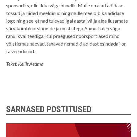
sponsoriks, olin ikka väga õnnelik. Mulle on alati adidase
tossud ja riided meeldinud ning mulle meeldib ka adidase
logo ning see, et nad tulevad igal aastal välja aina ilusamate
värvikombinatsioonide ja mustritega. Samuti olen väga
rahul kvaliteediga. Kui praegused noorsportlased mind
võistlemas näevad, tahavad nemadki adidast esindada,“ on
ta veendunud.
Tekst: Keilit Aedma
SARNASED POSTITUSED