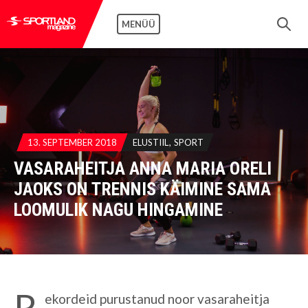
MENÜÜ
13. SEPTEMBER 2018
ELUSTIIL
SPORT
VASARAHEITJA ANNA MARIA ORELI
JAOKS ON TRENNIS KÄIMINE SAMA
LOOMULIK NAGU HINGAMINE
R
ekordeid purustanud noor vasaraheitja