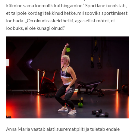
käimine sama loomulik kui hingamine.“ Sportlane tunnistab,
et tal pole kordagi tekkinud hetke, mil sooviks sportimisest
loobuda. „On olnud raskeid hetki, aga sellist mõtet, et
loobuks, ei ole kunagi olnud.“
Anna Maria vaatab alati suuremat pilti ja tuletab endale