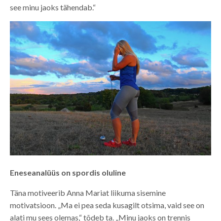
see minu jaoks tähendab.“
Eneseanalüüs on spordis oluline
Täna motiveerib Anna Mariat liikuma sisemine
motivatsioon. „Ma ei pea seda kusagilt otsima, vaid see on
alati mu sees olemas,“ tõdeb ta. „Minu jaoks on trennis