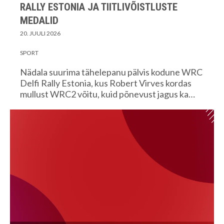
RALLY ESTONIA JA TIITLIVÕISTLUSTE
MEDALID
20. JUULI 2026
SPORT
Nädala suurima tähelepanu pälvis kodune WRC
Delfi Rally Estonia, kus Robert Virves kordas
mullust WRC2 võitu, kuid põnevust jagus ka…