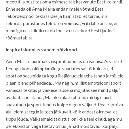
meetrit ja püstitas oma esimese täiskasvanute Eesti rekordi.
Enne seda oli Anna Maria enda nimele võtnud Eesti
rekordeid noorteklassides ja tunnistab, et tunne, mis
rekordit purustades tekib, on võimas. „Eriti lahe on see, et
minu iga uus isiklik rekord on ka uus rekord Eesti jaoks,“
rõõmustab ta.
Inspiratsiooniks vanem põlvkond
Anna Maria suurimaks inspiratsiooniks on vanaisa Arvi, sest
temaga koos olümpiamänge vaadates sai tüdruk aru, et
sport on see, mida ta kogu ülejäänud elu teha tahab ja millele
plaanib end pühendada. „Ma nägin, millist emotsiooni sport
vanaisas tekitas ja väikese lapsena mõjutas see mind palju,“
avaldab sportlane. „Ma olen alati tahtnud midagi suurt
saavutada ja sport tundus kõige õigem väljund. Peale sobiva
ala leidmist tegin ja teen jätkuvalt kõik endast oleneva, et
tippu jõuda. Väiksemaid takistusi on ikka teel olnud, aga mu
perekond on väga toetav olnud ja nad mõistavad, kui palju