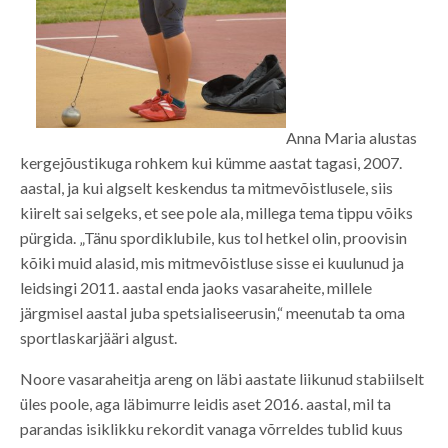
Anna Maria alustas
kergejõustikuga rohkem kui kümme aastat tagasi, 2007.
aastal, ja kui algselt keskendus ta mitmevõistlusele, siis
kiirelt sai selgeks, et see pole ala, millega tema tippu võiks
pürgida. „Tänu spordiklubile, kus tol hetkel olin, proovisin
kõiki muid alasid, mis mitmevõistluse sisse ei kuulunud ja
leidsingi 2011. aastal enda jaoks vasaraheite, millele
järgmisel aastal juba spetsialiseerusin,“ meenutab ta oma
sportlaskarjääri algust.
Noore vasaraheitja areng on läbi aastate liikunud stabiilselt
üles poole, aga läbimurre leidis aset 2016. aastal, mil ta
parandas isiklikku rekordit vanaga võrreldes tublid kuus