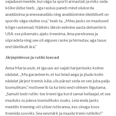
vajadusel meelde, kui väga ta sporti armastab ja miks seda
kõike üldse teeb. „Iga raskus paneb mind olukorda
analüüsima ja eneseanalüüs ning analüüsimine üleüldiselt on
spordis väga oluline osa,“ teab ta. „Minu jaoks on muutused
kõige raskemad. Näiteks läksin eelmine aasta detsembris
USA-sse pikemaks ajaks treenima, ilma perekonna ja
sõpradeta ning see oli alguses raske ja hirmutav, aga tasus
end täielikult ära.“
Järjepidevus ja rutiin loevad
Anna Maria usub, et iga uus asi vajab harjumiseks kolme
nädalat. „Ma garanteerin, et kui leiad aega ja jõudu kolm
nädalat järjest trennis käia, siis pärast seda on see juba palju
loomulikum,“ motiveerib ta ka teisi end rohkem liigutama.
„Samuti loeb rutiin: tee trenni iga kord samal kellaajal, et see
muutuks su päeva loomulikuks osaks. Leia enda jaoks
meeldiv treening või sõber/sõbranna, kes sinuga koos
treenida sooviks. Sea eesmärk ja muuda trenn rutiiniks!“