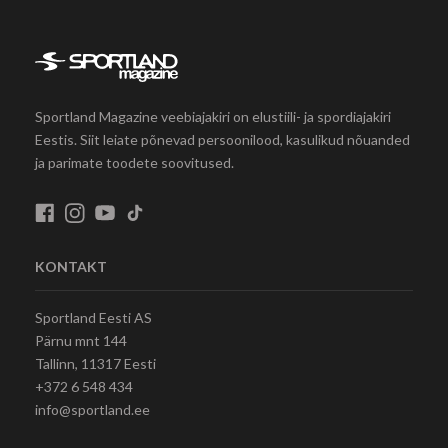
Sportland Magazine veebiajakiri on elustiili- ja spordiajakiri
Eestis. Siit leiate põnevad persoonilood, kasulikud nõuanded
ja parimate toodete soovitused.
KONTAKT
Sportland Eesti AS
Pärnu mnt 144
Tallinn, 11317 Eesti
+372 6 548 434
info@sportland.ee