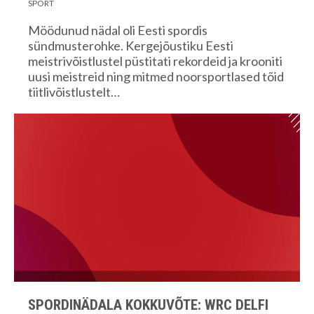
SPORT
Möödunud nädal oli Eesti spordis
sündmusterohke. Kergejõustiku Eesti
meistrivõistlustel püstitati rekordeid ja krooniti
uusi meistreid ning mitmed noorsportlased tõid
tiitlivõistlustelt…
SPORDINÄDALA KOKKUVÕTE: WRC DELFI