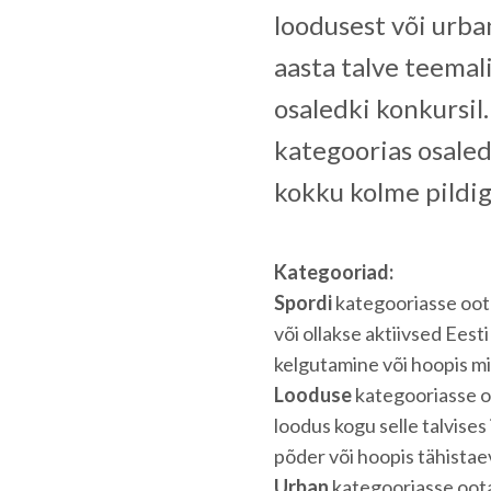
loodusest või urba
aasta talve teemal
osaledki konkursil.
kategoorias osaled
kokku kolme pildig
Kategooriad:
Spordi
kategooriasse oota
või ollakse aktiivsed Eest
kelgutamine või hoopis m
Looduse
kategooriasse o
loodus kogu selle talvises 
põder või hoopis tähistae
Urban
kategooriasse oota