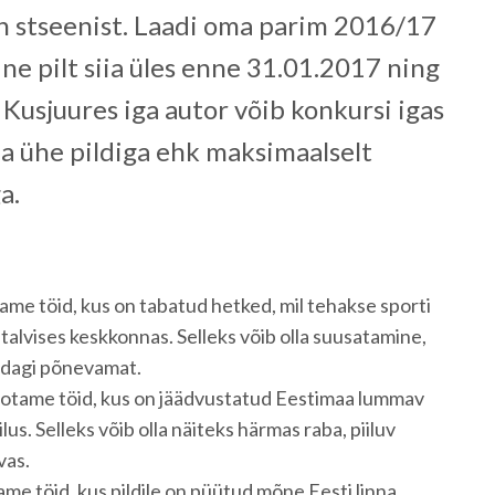
n stseenist. Laadi oma parim 2016/17
ine pilt siia üles enne 31.01.2017 ning
 Kusjuures iga autor võib konkursi igas
a ühe pildiga ehk maksimaalselt
a.
me töid, kus on tabatud hetked, mil tehakse sporti
i talvises keskkonnas. Selleks võib olla suusatamine,
idagi põnevamat.
otame töid, kus on jäädvustatud Eestimaa lummav
ilus. Selleks võib olla näiteks härmas raba, piiluv
vas.
me töid, kus pildile on püütud mõne Eesti linna