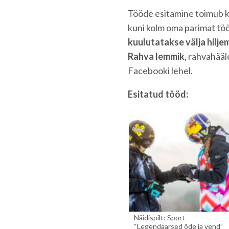
Tööde esitamine toimub ko
kuni kolm oma parimat töö
kuulutatakse välja hiljem
Rahva lemmik
, rahvahääl
Facebooki lehel.
Esitatud tööd:
Näidispilt: Sport
“Legendaarsed õde ja vend”