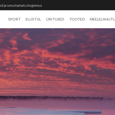
itlivõistluste medalid
SPORT
ELUSTIIL
ÜRITUSED
TOOTED
MEELELAHUT