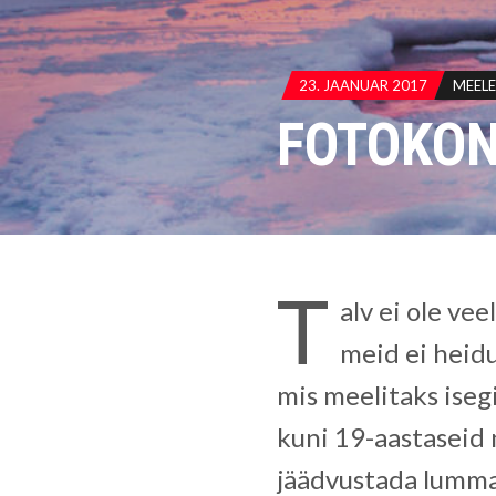
23. JAANUAR 2017
MEEL
FOTOKON
T
alv ei ole vee
meid ei heidu
mis meelitaks iseg
kuni 19-aastaseid 
jäädvustada lummav