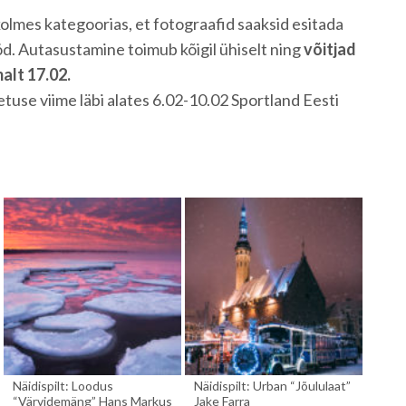
lmes kategoorias, et fotograafid saaksid esitada
d. Autasustamine toimub kõigil ühiselt ning
võitjad
alt 17.02.
etuse viime läbi alates 6.02-10.02 Sportland Eesti
Näidispilt: Loodus
Näidispilt: Urban “Jõululaat”
“Värvidemäng” Hans Markus
Jake Farra