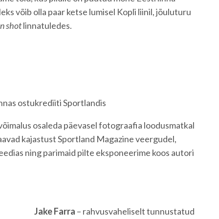
eks võib olla paar ketse lumisel Kopli liinil, jõuluturu
on shot
linnatuledes.
nas ostukrediiti Sportlandis
 võimalus osaleda päevasel fotograafia loodusmatkal
saavad kajastust Sportland Magazine veergudel,
eedias ning parimaid pilte eksponeerime koos autori
Jake Farra
– rahvusvaheliselt tunnustatud