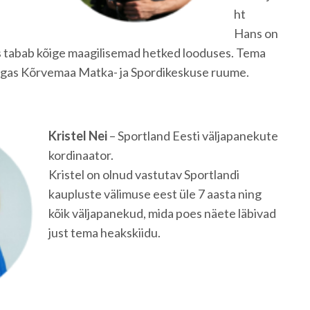
ht
Hans on
s tabab kõige maagilisemad hetked looduses. Tema
lgas Kõrvemaa Matka- ja Spordikeskuse ruume.
Kristel Nei
–
Sportland Eesti väljapanekute
kordinaator.
Kristel on olnud vastutav Sportlandi
kaupluste välimuse eest üle 7 aasta ning
kõik väljapanekud, mida poes näete läbivad
just tema heakskiidu.