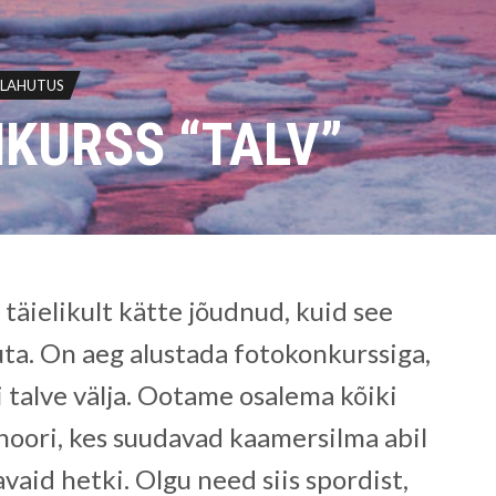
ELAHUTUS
KURSS “TALV”
l täielikult kätte jõudnud, kuid see
ta. On aeg alustada fotokonkurssiga,
i talve välja. Ootame osalema kõiki
noori, kes suudavad kaamersilma abil
aid hetki. Olgu need siis spordist,