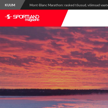
KUUM
Spordinädala kokkuvõte: WRC Delfi Rally Estonia ja ti