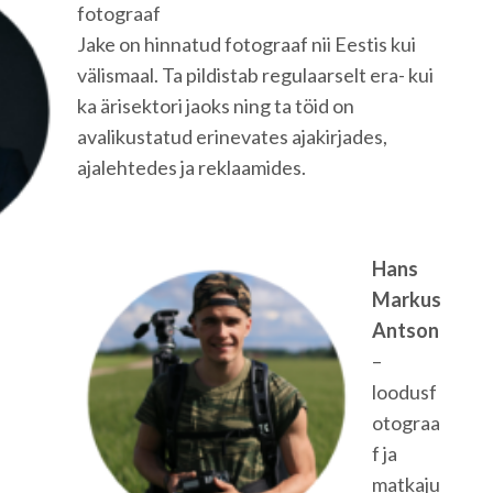
fotograaf
Jake on hinnatud fotograaf nii Eestis kui
välismaal. Ta pildistab regulaarselt era- kui
ka ärisektori jaoks ning ta töid on
avalikustatud erinevates ajakirjades,
ajalehtedes ja reklaamides.
Hans
Markus
Antson
–
loodusf
otograa
f ja
matkaju