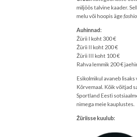
miljöös talvine kaader. Sell
melu või hoopis äge
fashi
Auhinnad:
Žürii I koht 300 €
Žürii II koht 200 €
Žürii III koht 100 €
Rahva lemmik 200 € jaehin
Esikolmikul avaneb lisaks
Kõrvemaal. Kõik võitjad 
Sportland Eesti sotsiaalm
nimega meie kauplustes.
Žüriisse kuulub: