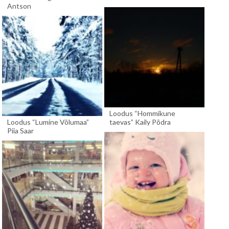
Antson
Loodus “Hommikune
Loodus “Lumine Võlumaa”
taevas” Kaily Põdra
Piia Saar