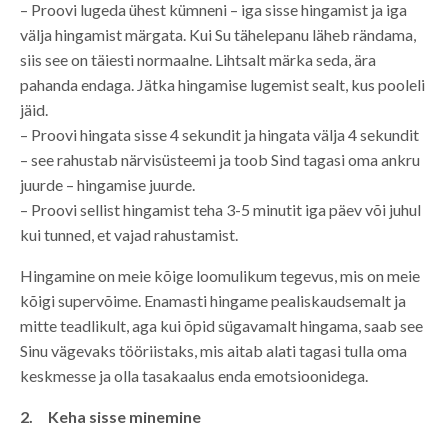
– Proovi lugeda ühest kümneni – iga sisse hingamist ja iga
välja hingamist märgata. Kui Su tähelepanu läheb rändama,
siis see on täiesti normaalne. Lihtsalt märka seda, ära
pahanda endaga. Jätka hingamise lugemist sealt, kus pooleli
jäid.
– Proovi hingata sisse 4 sekundit ja hingata välja 4 sekundit
– see rahustab närvisüsteemi ja toob Sind tagasi oma ankru
juurde – hingamise juurde.
– Proovi sellist hingamist teha 3-5 minutit iga päev või juhul
kui tunned, et vajad rahustamist.
Hingamine on meie kõige loomulikum tegevus, mis on meie
kõigi supervõime. Enamasti hingame pealiskaudsemalt ja
mitte teadlikult, aga kui õpid sügavamalt hingama, saab see
Sinu vägevaks tööriistaks, mis aitab alati tagasi tulla oma
keskmesse ja olla tasakaalus enda emotsioonidega.
2. Keha sisse minemine