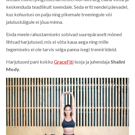
keskenduda teadlikult iseendale. Seda eriti nendel päevadel,
kus kohustusi on palju ning pikemale treeningule või
jalutuskäigule ei jõua minna.
Enda meele rahustamiseks sobivad suurepäraselt mõned
lihtsad harjutused, mis ei võta kaua aega ning mille
tegemiseks ei ole tarvis selga panna isegi trenniriideid.
Harjutused pani kokku
GraceFiti
looja ja juhendaja
Shalini
Mody
.