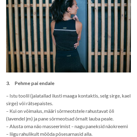
3. Pehme pai endale
– Istu toolil (jalatallad ilusti maaga kontaktis, selg sirge, kael
sirge) või rätsepaistes.
– Kui on võimalus, määri sõrmeotstele rahustavat õli
(lavendel jm) ja pane sõrmeotsad õrnalt lauba peale.
– Alusta oma näo masseerimist – nagu paneksid näokreemi
– liigu rahulikult mööda põsesarnasid alla.