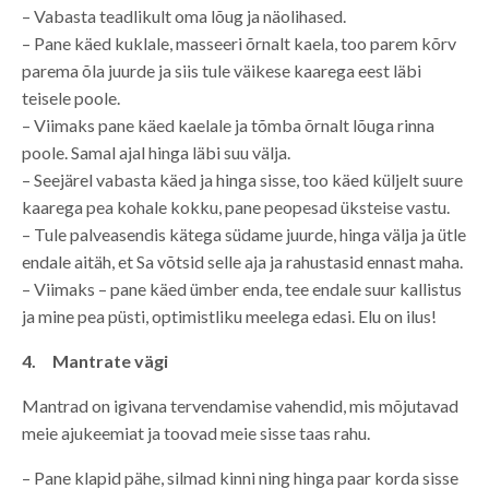
– Vabasta teadlikult oma lõug ja näolihased.
– Pane käed kuklale, masseeri õrnalt kaela, too parem kõrv
parema õla juurde ja siis tule väikese kaarega eest läbi
teisele poole.
– Viimaks pane käed kaelale ja tõmba õrnalt lõuga rinna
poole. Samal ajal hinga läbi suu välja.
– Seejärel vabasta käed ja hinga sisse, too käed küljelt suure
kaarega pea kohale kokku, pane peopesad üksteise vastu.
– Tule palveasendis kätega südame juurde, hinga välja ja ütle
endale aitäh, et Sa võtsid selle aja ja rahustasid ennast maha.
– Viimaks – pane käed ümber enda, tee endale suur kallistus
ja mine pea püsti, optimistliku meelega edasi. Elu on ilus!
4. Mantrate vägi
Mantrad on igivana tervendamise vahendid, mis mõjutavad
meie ajukeemiat ja toovad meie sisse taas rahu.
– Pane klapid pähe, silmad kinni ning hinga paar korda sisse