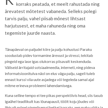
korraks peatada, et meelt rahustada ning
ärevatest mõtetest vabaneda. Selleks polegi
tarvis palju, vahel piisab mõnest lihtsast
harjutusest, et maha rahuneda ning oma
tegemiste juurde naasta.
Tänapäeval on paljudel kiire ja palju kohustusi Paraku
soodustab pidev tormamine ärevust ja stressi, tekitab
pingeid ega lase igas olukorras piisavalt keskenduda.
Väliseid ärritajaid sotsiaalmeedia, interneti, ning pideva
informatsioonitulva näol on elus väga palju, sageli tuleb
ennast kurssi viia uute asjadega või tegeleda samal ajal
mitme erineva probleemi lahendamisega.
Kuna selline tempo ei tee pikas perspektiivis head, siis tasub
igaühel teadlikult kas lõunapausil, töölt koju jõudes või
lihtsalt mõnel pingelisemal hetkel korraks aeg maha võtta ja