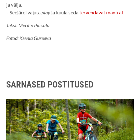
ja välja.
– Seejärel vajuta
play
ja kuula seda
tervendavat mantrat
.
Tekst: Merilin Piirsalu
Fotod: Ksenia Gureeva
SARNASED POSTITUSED