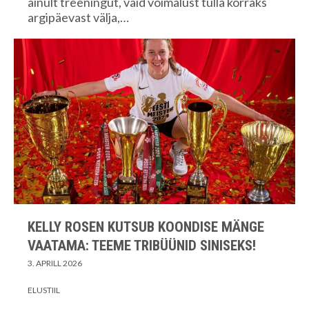
ainult treeningut, vaid võimalust tulla korraks
argipäevast välja,…
KELLY ROSEN KUTSUB KOONDISE MÄNGE
VAATAMA: TEEME TRIBÜÜNID SINISEKS!
3. APRILL 2026
ELUSTIIL