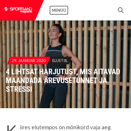
MENÜÜ
29. JAANUAR 2020
ELUSTIIL
4 LIHTSAT HARJUTUST, MIS AITAVAD
MAANDADA ÄREVUSETUNNET JA
STRESSI
K
iires elutempos on mõnikord vaja aeg