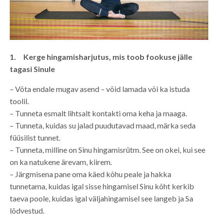
1. Kerge hingamisharjutus, mis toob fookuse jälle
tagasi Sinule
– Võta endale mugav asend – võid lamada või ka istuda
toolil.
– Tunneta esmalt lihtsalt kontakti oma keha ja maaga.
– Tunneta, kuidas su jalad puudutavad maad, märka seda
füüsilist tunnet.
– Tunneta, milline on Sinu hingamisrütm. See on okei, kui see
on ka natukene ärevam, kiirem.
– Järgmisena pane oma käed kõhu peale ja hakka
tunnetama, kuidas igal sisse hingamisel Sinu kõht kerkib
taeva poole, kuidas igal väljahingamisel see langeb ja Sa
lõdvestud.