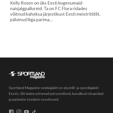
Kelly Rosen on üks Eesti kogenumaid
naisjalgpallureid. Ta on FC Flora ridades
võitnud kaheksa järjestikust Eesti meistritiitlit,
pälvinud liiga parima…
Sportland Magazine veebiajakiri on elustiili- ja spordiajakiri
Eestis. Siit leiate põnevad persoonilood, kasulikud nõuanded
ja parimate toodete soovitused.