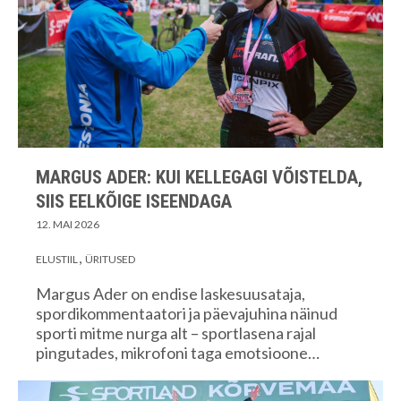
MARGUS ADER: KUI KELLEGAGI VÕISTELDA,
SIIS EELKÕIGE ISEENDAGA
12. MAI 2026
ELUSTIIL
ÜRITUSED
Margus Ader on endise laskesuusataja,
spordikommentaatori ja päevajuhina näinud
sporti mitme nurga alt – sportlasena rajal
pingutades, mikrofoni taga emotsioone…