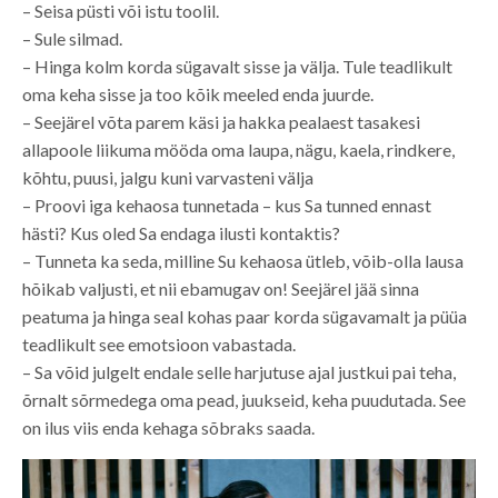
– Seisa püsti või istu toolil.
– Sule silmad.
– Hinga kolm korda sügavalt sisse ja välja. Tule teadlikult
oma keha sisse ja too kõik meeled enda juurde.
– Seejärel võta parem käsi ja hakka pealaest tasakesi
allapoole liikuma mööda oma laupa, nägu, kaela, rindkere,
kõhtu, puusi, jalgu kuni varvasteni välja
– Proovi iga kehaosa tunnetada – kus Sa tunned ennast
hästi? Kus oled Sa endaga ilusti kontaktis?
– Tunneta ka seda, milline Su kehaosa ütleb, võib-olla lausa
hõikab valjusti, et nii ebamugav on! Seejärel jää sinna
peatuma ja hinga seal kohas paar korda sügavamalt ja püüa
teadlikult see emotsioon vabastada.
– Sa võid julgelt endale selle harjutuse ajal justkui pai teha,
õrnalt sõrmedega oma pead, juukseid, keha puudutada. See
on ilus viis enda kehaga sõbraks saada.