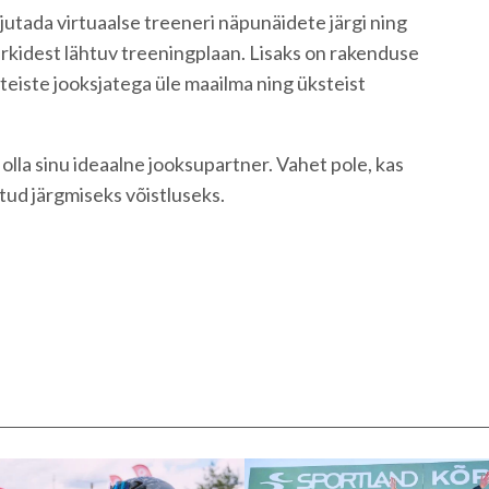
jutada virtuaalse treeneri näpunäidete järgi ning
rkidest lähtuv treeningplaan. Lisaks on rakenduse
 teiste jooksjatega üle maailma ning üksteist
olla sinu ideaalne jooksupartner. Vahet pole, kas
istud järgmiseks võistluseks.