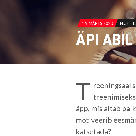
16. MÄRTS 2020
ELUSTIIL
ÄPI ABI
T
reeningsaal s
treenimiseks 
äpp, mis aitab pai
motiveerib eesmär
katsetada?