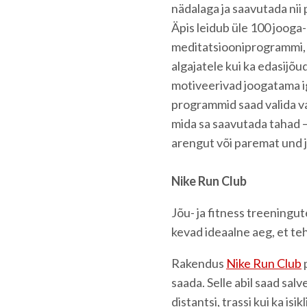
nädalaga ja saavutada nii
Äpis leidub üle 100 jooga-
meditatsiooniprogrammi, 
algajatele kui ka edasijõu
motiveerivad joogatama ig
programmid saad valida va
mida sa saavutada tahad –
arengut või paremat und j
Nike Run Club
Jõu- ja fitness treeningut
kevad ideaalne aeg, et te
Rakendus
Nike Run Club
p
saada. Selle abil saad sal
distantsi, trassi kui ka is