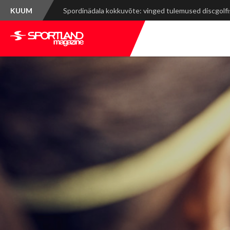
KUUM
Mont-Blanc Marathon: rasked tõusud, võimsad vaa