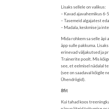
Lisaks sellele on valikus:
– Kavad ajavahemikus 6-5
– Tasemeid algajatest ed
– Madala, keskmise ja int
Mida rohkem sa selle äpi 
äpp sulle pakkuma. Lisak
erinevad väljakutsed ja 
Trainerite poolt. Mis kõig
see, et eelmisel nädalal 
(see on saadaval kõigile 
Ühendriigid).
8fit
Kui tahad koos treeningk
näpunäiteid toitumise osas,