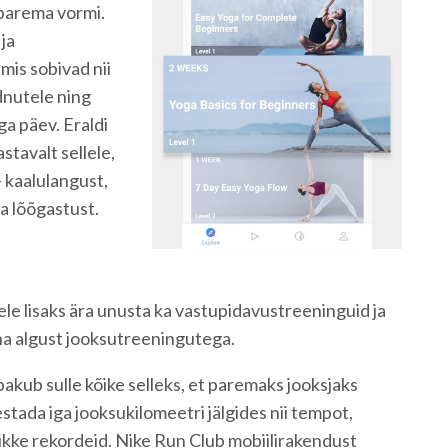
 parema vormi.
 ja
mis sobivad nii
dnutele ning
a päev. Eraldi
stavalt sellele,
 kaalulangust,
a lõõgastust.
ele lisaks ära unusta ka vastupidavustreeninguid ja
ha algust jooksutreeningutega.
akub sulle kõike selleks, et paremaks jooksjaks
vestada iga jooksukilomeetri jälgides nii tempot,
iklikke rekordeid. Nike Run Club mobiilirakendust