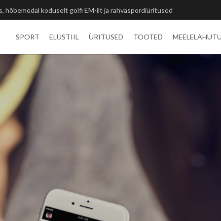
ted ja unustamatu kogemus
SPORT
ELUSTIIL
ÜRITUSED
TOOTED
MEELELAHUT