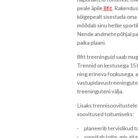
peale äpile
8fit
. Rakendus
kõigepealt sisestada oma
mõõdab sinu hetke sportl
Nende andmete põhjal p
paika plaani.
8fit treeninguid saab mug
Trennid on kestusega 15 
ning erineva fookusega, a
vastupidavustreeningutes
treeninguteni välja.
Lisaks trennisoovitustele
soovitused toitumiseks:
· planeerib tervislikud t
· soovitab toite, mis ait