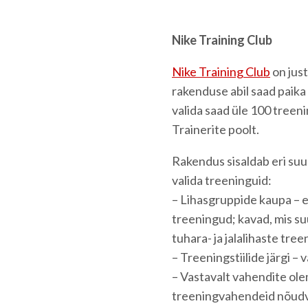
Nike Training Club
Nike Training Club
on just
rakenduse abil saad paika
valida saad üle 100 treen
Trainerite poolt.
Rakendus sisaldab eri suu
valida treeninguid:
– Lihasgruppide kaupa – 
treeningud; kavad, mis s
tuhara- ja jalalihaste tre
– Treeningstiilide järgi – 
– Vastavalt vahendite ole
treeningvahendeid nõudv