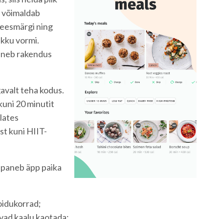
 võimaldab
 eesmärgi ning
ikku vormi.
aneb rakendus
avalt teha kodus.
kuni 20 minutit
lates
t kuni HIIT-
 paneb äpp paika
oidukorrad;
avad kaalu kaotada;