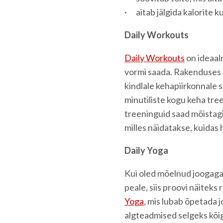
· aitab jälgida kalorite ku
Daily Workouts
Daily Workouts
on ideaal
vormi saada. Rakenduses l
kindlale kehapiirkonnale 
minutiliste kogu keha tre
treeninguid saad mõistag
milles näidatakse, kuidas 
Daily Yoga
Kui oled mõelnud joogaga
peale, siis proovi näiteks
Yoga
, mis lubab õpetada 
algteadmised selgeks kõi