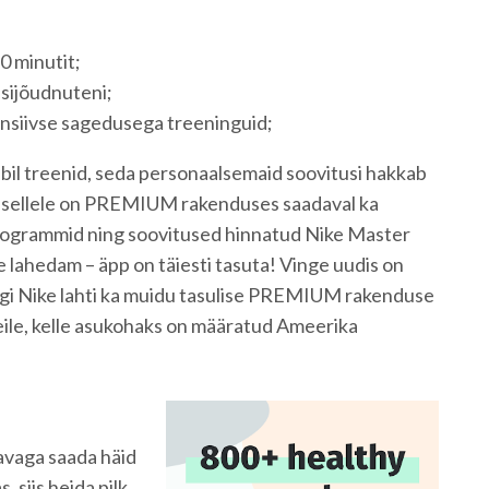
0 minutit;
asijõudnuteni;
ensiivse sagedusega treeninguid;
abil treenid, seda personaalsemaid soovitusi hakkab
s sellele on PREMIUM rakenduses saadaval ka
programmid ning soovitused hinnatud Nike Master
e lahedam – äpp on täiesti tasuta! Vinge uudis on
tegi Nike lahti ka muidu tasulise PREMIUM rakenduse
neile, kelle asukohaks on määratud Ameerika
avaga saada häid
 siis heida pilk