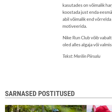
kasutades on võimalik har
koostada just enda eesmä
abil võimalik end võrrelda
motiveerida.
Nike Run Club võib vabalt 
oled alles algaja või valm
Tekst: Merilin Piirsalu
SARNASED POSTITUSED