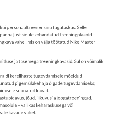
kui personaaltreener sinu tagataskus. Selle
 panna just sinule kohandatud treeningplaanid –
ingkava vahel, mis on välja töötatud Nike Master
nitluse ja tasemega treeningkavasid. Sul on võimalik
eraldi kerelihaste tugevdamisele mõeldud
uunatud pigem ülakeha ja õlgade tugevdamiseks;
enimisele suunatud kavad.
vastupidavus, jõud, liikuvus ja joogatreeningud.
masolule – vali kas keharaskusega või
ate kavade vahel.