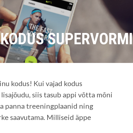
L KODUS SUPERVORMI
inu kodus! Kui vajad kodus
lisajõudu, siis tasub appi võtta mõni
ka panna treeningplaanid ning
ke saavutama. Milliseid äppe