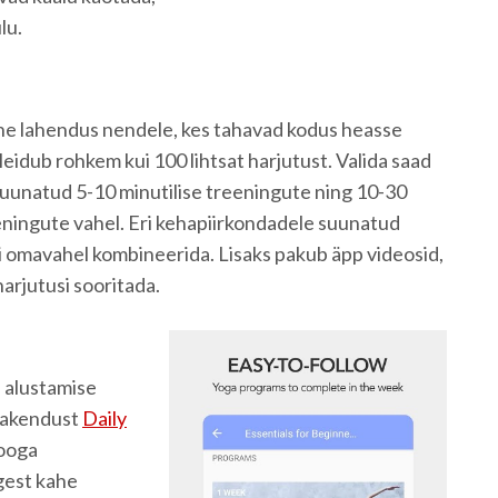
lu.
ne lahendus nendele, kes tahavad kodus heasse
eidub rohkem kui 100 lihtsat harjutust. Valida saad
suunatud 5-10 minutilise treeningute ning 10-30
eningute vahel. Eri kehapiirkondadele suunatud
i omavahel kombineerida. Lisaks pakub äpp videosid,
harjutusi sooritada.
 alustamise
 rakendust
Daily
jooga
gest kahe