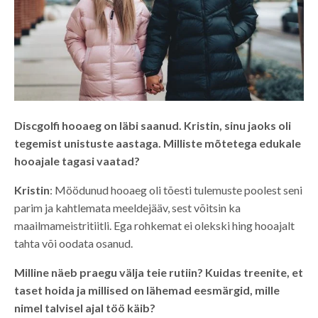
Discgolfi hooaeg on läbi saanud. Kristin, sinu jaoks oli
tegemist unistuste aastaga. Milliste mõtetega edukale
hooajale tagasi vaatad?
Kristin
: Möödunud hooaeg oli tõesti tulemuste poolest seni
parim ja kahtlemata meeldejääv, sest võitsin ka
maailmameistritiitli. Ega rohkemat ei olekski hing hooajalt
tahta või oodata osanud.
Milline näeb praegu välja teie rutiin? Kuidas treenite, et
taset hoida ja millised on lähemad eesmärgid, mille
nimel talvisel ajal töö käib?