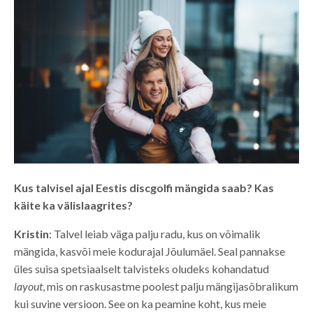
Kus talvisel ajal Eestis discgolfi mängida saab? Kas
käite ka välislaagrites?
Kristin
: Talvel leiab väga palju radu, kus on võimalik
mängida, kasvõi meie kodurajal Jõulumäel. Seal pannakse
üles suisa spetsiaalselt talvisteks oludeks kohandatud
layout
, mis on raskusastme poolest palju mängijasõbralikum
kui suvine versioon. See on ka peamine koht, kus meie