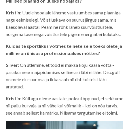
Millised plaanid on uueks hooajaks?
Kristin
: Uuele hooajale läheme vastu umbes sama plaaniga
nagu eelmiselegi. Võistluskava on suurusjärgus sama, mis
käesoleval aastal. Peamine rõhk läheb suurvõistlustele,
nõrgema tasemega võistlustele pigem energiat ei kulutaks.
Kuidas te sportlikus võtmes teineteisele toeks olete ja
milline on ühisosa professionaalses mõttes?
Silver
: On ütlemine, et tööd ei maksa koju kaasa võtta –
paraku meie majapidamises selline asi läbi ei lähe. Discgolf
on meie elu suur osa ja ikka saab nii üht kui teist läbi
arutatud.
Kristin
: Küll aga oleme aastate jooksul õppinud, et sekkume
nii palju kui vaja ja nii vähe kui võimalik – kel on nõu tarvis,
see annab sellest ka märku. Niisama targutamine ei toimi.