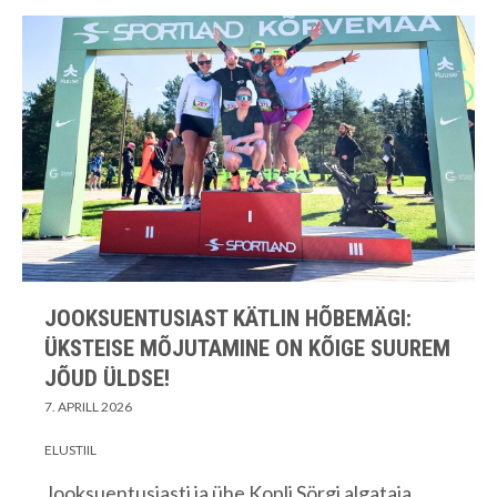
JOOKSUENTUSIAST KÄTLIN HÕBEMÄGI:
ÜKSTEISE MÕJUTAMINE ON KÕIGE SUUREM
JÕUD ÜLDSE!
7. APRILL 2026
ELUSTIIL
Jooksuentusiasti ja ühe Kopli Sörgi algataja