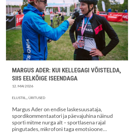
MARGUS ADER: KUI KELLEGAGI VÕISTELDA,
SIIS EELKÕIGE ISEENDAGA
12. MAI 2026
ELUSTIIL
ÜRITUSED
Margus Ader on endise laskesuusataja,
spordikommentaatori ja päevajuhina näinud
sporti mitme nurga alt – sportlasena rajal
pingutades, mikrofoni taga emotsioone…