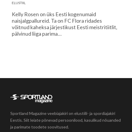
ELUSTIIL
Kelly Rosen on üks Eesti kogenumaid
naisjalgpallureid. Ta on FC Flora ridades
võitnud kaheksa järjestikust Eesti meistritiitlit,
pälvinud liiga parima…
Sportland Magazine veebiajakiri on elustiili- ja spordiajakiri
Eestis. Siit leiate põnevad persoonilood, kasulikud nõuanded
ja parimate toodete soovitused.