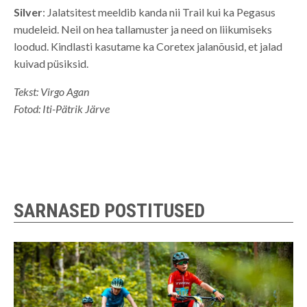
Silver
: Jalatsitest meeldib kanda nii Trail kui ka Pegasus
mudeleid. Neil on hea tallamuster ja need on liikumiseks
loodud. Kindlasti kasutame ka Coretex jalanõusid, et jalad
kuivad püsiksid.
Tekst: Virgo Agan
Fotod: Iti-Pätrik Järve
SARNASED POSTITUSED