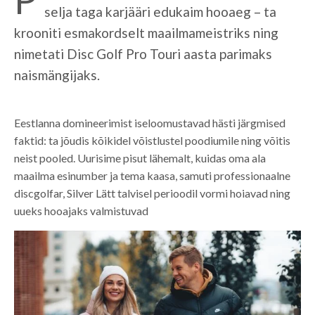
selja taga karjääri edukaim hooaeg – ta
krooniti esmakordselt maailmameistriks ning
nimetati Disc Golf Pro Touri aasta parimaks
naismängijaks.
Eestlanna domineerimist iseloomustavad hästi järgmised
faktid: ta jõudis kõikidel võistlustel poodiumile ning võitis
neist pooled. Uurisime pisut lähemalt, kuidas oma ala
maailma esinumber ja tema kaasa, samuti professionaalne
discgolfar, Silver Lätt talvisel perioodil vormi hoiavad ning
uueks hooajaks valmistuvad