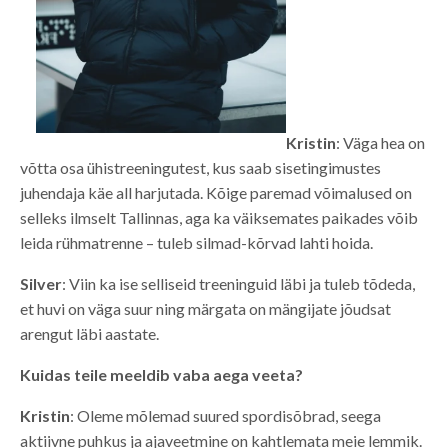
Kristin
: Väga hea on
võtta osa ühistreeningutest, kus saab sisetingimustes
juhendaja käe all harjutada. Kõige paremad võimalused on
selleks ilmselt Tallinnas, aga ka väiksemates paikades võib
leida rühmatrenne – tuleb silmad-kõrvad lahti hoida.
Silver
: Viin ka ise selliseid treeninguid läbi ja tuleb tõdeda,
et huvi on väga suur ning märgata on mängijate jõudsat
arengut läbi aastate.
Kuidas teile meeldib vaba aega veeta?
Kristin
: Oleme mõlemad suured spordisõbrad, seega
aktiivne puhkus ja ajaveetmine on kahtlemata meie lemmik.