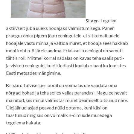
Silver
: Tegelen
aktiivselt juba uueks hooajaks valmistumisega. Panen
praegu rõhku pigem jõutreeningutele, et sitkemalt uuele
hooajale vastu minna ja vältida muret, et hooaja sees hakkab
mõni koht n-ö järele andma. Erialasel treeningul on samuti
tähtis roll. Mitmel korral nädalas on kavas teha saalis puti-
ja visketreeninguid, kuid kindlasti kuulub plaani ka lumistes
Eesti metsades mängimine.
Kristin
: Talvisel perioodil on võimalus üle vaadata oma
nõrgad kohad ja teha selles vallas parandusi. Nagu eelnevalt
mainitud, siis minul valmistas muret peamiselt pitsunud närv.
Ülejäänud asjad peavad nüüd ootama, kuni käsi on
taastunud ning siis on võimalik n-ö muude muredega
tegelema hakata.