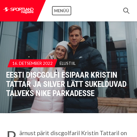
MENÜÜ
16. DETSEMBER 2022
ELUSTIIL
EESTI DISCGOLFI ESIPAAR KRISTIN
TATTAR JA SILVER LÄTT SUKELDUVAD
TALVEKS NIKE PARKADESSE
P
ärnust pärit discgolfaril Kristin Tattaril on