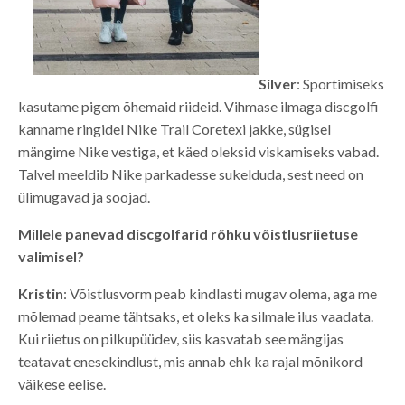
Silver
: Sportimiseks
kasutame pigem õhemaid riideid. Vihmase ilmaga discgolfi
kanname ringidel Nike Trail Coretexi jakke, sügisel
mängime Nike vestiga, et käed oleksid viskamiseks vabad.
Talvel meeldib Nike parkadesse sukelduda, sest need on
ülimugavad ja soojad.
Millele panevad discgolfarid rõhku võistlusriietuse
valimisel?
Kristin
: Võistlusvorm peab kindlasti mugav olema, aga me
mõlemad peame tähtsaks, et oleks ka silmale ilus vaadata.
Kui riietus on pilkupüüdev, siis kasvatab see mängijas
teatavat enesekindlust, mis annab ehk ka rajal mõnikord
väikese eelise.