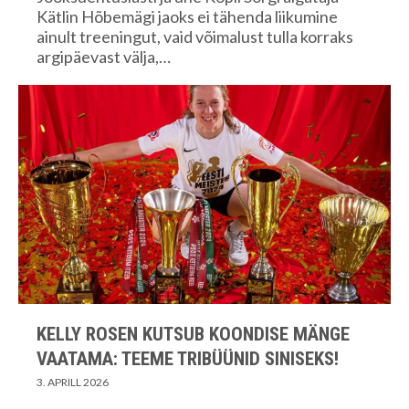
Kätlin Hõbemägi jaoks ei tähenda liikumine
ainult treeningut, vaid võimalust tulla korraks
argipäevast välja,…
KELLY ROSEN KUTSUB KOONDISE MÄNGE
VAATAMA: TEEME TRIBÜÜNID SINISEKS!
3. APRILL 2026