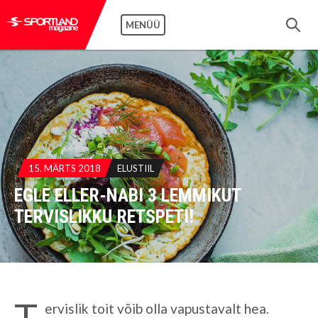
MENÜÜ
15. MÄRTS 2018
ELUSTIIL
EGLE ELLER-NABI 3 LEMMIKUT
TERVISLIKKU RETSPETI!
T
ervislik toit võib olla vapustavalt hea.