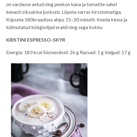
on vardasse aetud ning peekon kana ja tomatite vahel
kenasti siksakina jookseb. Lõpeta varras kirsstomatiga.
Küpseta 180kraadises ahjus 15–20 minutit. Keeda kinoa ja
külmutatud köögiviljad eraldi ning sega kokku
KRISTINI ESPRESSO-SKYR
Energia: 183 kcal Süsivesikud: 26 g Rasvad: 1 g Valgud: 17 g