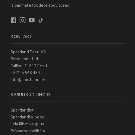
ja parimate toodete soovitused.
KONTAKT
Sportland Eesti AS
Pärnu mnt 144
Tallinn, 11317 Eesti
+372 6 548 434
info@sportland.ee
KASULIKUD LINGID
Sportlandist
Sportlandi e-pood
Leia lähim kauplus
Privaatsuspoliitika