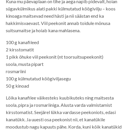
Kuna mu päevaplaan on tihe ja aega napib pidevalt, hoian
sügavkülmikus alati pakki külmutatud köögivilju – koos
kinoaga maitsevad need hästi ja nii säästan end ka
hakkimisvaevast. Viil peekonit annab toidule mõnusa
suitsumaitse ja hoiab kana mahlasena.
100 g kanafileed
2 kirsstomatit
1 pikk õhuke viil peekonit (nt toorsuitsupeekonit)
soola, musta pipart
rosmariini
100 g külmutatud köögiviljasegu
50 g kinoad
Lõika kanafilee väikesteks kuubikuteks ning maitsesta
soola, pipra ja rosmariiniga. Alusta varda valmistamist
kirsstomatist. Seejärel lükka vardasse peekoniots, edasi
kanatükk. Ja uuesti osa peekonist nii, et kanatükile
moodustub nagu kapuuts pähe. Korda, kuni kõik kanatükid