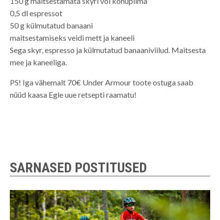
150 g maitsestamata skyri või kohupiima
0,5 dl espressot
50 g külmutatud banaani
maitsestamiseks veidi mett ja kaneeli
Sega skyr, espresso ja külmutatud banaaniviilud. Maitsesta
mee ja kaneeliga.
PS! Iga vähemalt 70€ Under Armour toote ostuga saab
nüüd kaasa Egle uue retsepti raamatu!
SARNASED POSTITUSED