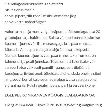
1 sl mungoaidusidpeotäis salatilehti
pisut sidrunimahla
soola, pipart, tilli, rohelist sibulat maitse järgi
soovi korral mädarõigast
Vahusta muna ja munavalged näpuotsatäie soolaga. Lisa 20
g kodujuustu ja hakitud till. Sulata väikesel pannil keskmise
kuumuse juures või, lisa munasegu ja lase paar minutit
küpseda. Aseta pann seejärel ahju ülaossa ja küpseta
ülemise kuumuse juures veel paar minutit, kuni omlett on
tahenenud ja pealt jumekas. Tõsta omlett taldrikule (või
serveeri otse väikeselt pannilt), pane peale ülejäänud
kodujuust, riivitud peet, tükeldatud lõhe, idud, roheline sibul
ning soovi korral ka pisut mädarõigast. Lisa salat ja sorts
sidrunimahla. Puista peale musta pipart ja serveeri kohe.
EGLE PEEKONIKANA JA KÖÖGIVILJADEGA KINOA
Energia: 364 kcal Süsivesikud: 36 g Rasvad: 7 g Valgud: 35 g