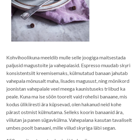
Kohvihoolikuna meeldib mulle selle joogiga maitsestada
paljusid magustoite ja vahepalasid. Espresso muudab skyri
konsistentsilt kreemisemaks, külmutatud banaan jahutab
vahepala mõnusalt maha, lisades magusust, ning mõnikord
joonistan vahepalale veel meega kaunistuseks triibud ka
peale. Kuna ma ise söön toorelt vaid rohelisi banaane, mis
kodus ülikiiresti ära küpsevad, olen hakanud neid kohe
pärast ostmist külmutama. Selleks koorin banaanid ära,
viilutan ja panen sügavkülma. Vahepalana kasutan tavaliselt
umbes poolt banaani, mille viilud skyriga läbi segan.