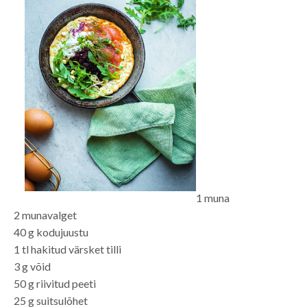
1 muna
2 munavalget
40 g kodujuustu
1 tl hakitud värsket tilli
3 g võid
50 g riivitud peeti
25 g suitsulõhet