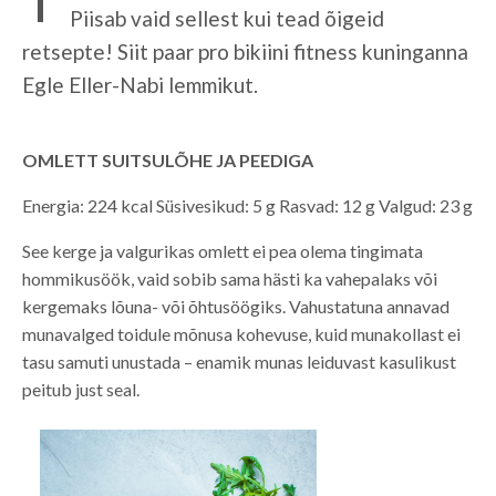
Piisab vaid sellest kui tead õigeid
retsepte! Siit paar pro bikiini fitness kuninganna
Egle Eller-Nabi lemmikut.
OMLETT SUITSULÕHE JA PEEDIGA
Energia: 224 kcal Süsivesikud: 5 g Rasvad: 12 g Valgud: 23 g
See kerge ja valgurikas omlett ei pea olema tingimata
hommikusöök, vaid sobib sama hästi ka vahepalaks või
kergemaks lõuna- või õhtusöögiks. Vahustatuna annavad
munavalged toidule mõnusa kohevuse, kuid munakollast ei
tasu samuti unustada – enamik munas leiduvast kasulikust
peitub just seal.