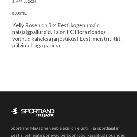
3. APRILL 2026
ELUSTIIL
Kelly Rosen on üks Eesti kogenumaid
naisjalgpallureid. Ta on FC Flora ridades
võitnud kaheksa järjestikust Eesti meistritiitlit,
pälvinud liiga parima…
Sportland Magazine veebiajakiri on elustiili- ja spordiajakiri
Eestis. Siit leiate põnevad persoonilood, kasulikud nõuanded