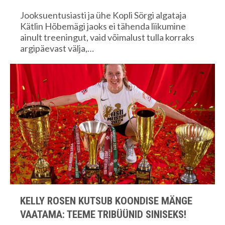
Jooksuentusiasti ja ühe Kopli Sörgi algataja
Kätlin Hõbemägi jaoks ei tähenda liikumine
ainult treeningut, vaid võimalust tulla korraks
argipäevast välja,…
KELLY ROSEN KUTSUB KOONDISE MÄNGE
VAATAMA: TEEME TRIBÜÜNID SINISEKS!