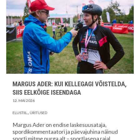
MARGUS ADER: KUI KELLEGAGI VÕISTELDA,
SIIS EELKÕIGE ISEENDAGA
12. MAI 2026
ELUSTIIL
ÜRITUSED
Margus Ader on endise laskesuusataja,
spordikommentaatori ja päevajuhina näinud
sporti mitme nurga alt – sportlasena rajal