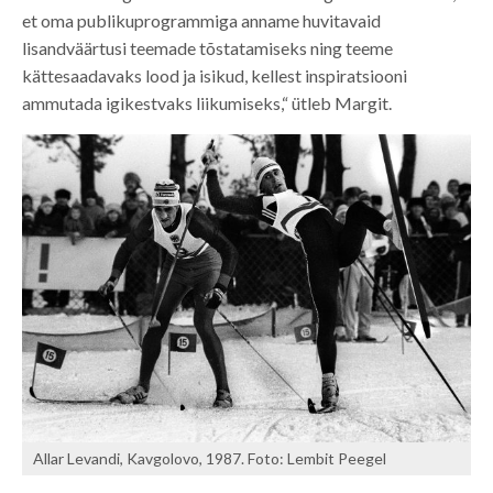
et oma publikuprogrammiga anname huvitavaid
lisandväärtusi teemade tõstatamiseks ning teeme
kättesaadavaks lood ja isikud, kellest inspiratsiooni
ammutada igikestvaks liikumiseks,“ ütleb Margit.
Allar Levandi, Kavgolovo, 1987. Foto: Lembit Peegel