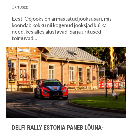
ÜRITUSED
Eesti Ööjooks on armastatud jooksusari, mis
koondab kokku nii kogenud jooksjad kui ka
need, kes alles alustavad. Sarja üritused
toimuvad…
DELFI RALLY ESTONIA PANEB LÕUNA-