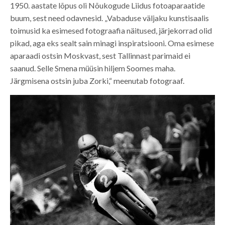
1950. aastate lõpus oli Nõukogude Liidus fotoaparaatide
buum, sest need odavnesid. „Vabaduse väljaku kunstisaalis
toimusid ka esimesed fotograafia näitused, järjekorrad olid
pikad, aga eks sealt sain minagi inspiratsiooni. Oma esimese
aparaadi ostsin Moskvast, sest Tallinnast parimaid ei
saanud. Selle Smena müüsin hiljem Soomes maha.
Järgmisena ostsin juba Zorki,“ meenutab fotograaf.