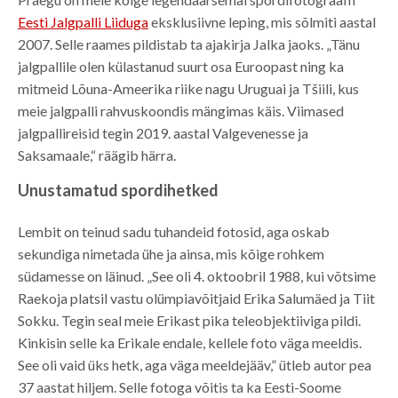
Eesti Jalgpalli Liiduga
eksklusiivne leping, mis sõlmiti aastal
2007. Selle raames pildistab ta ajakirja Jalka jaoks. „Tänu
jalgpallile olen külastanud suurt osa Euroopast ning ka
mitmeid Lõuna-Ameerika riike nagu Uruguai ja Tšiili, kus
meie jalgpalli rahvuskoondis mängimas käis. Viimased
jalgpallireisid tegin 2019. aastal Valgevenesse ja
Saksamaale,“ räägib härra.
Unustamatud spordihetked
Lembit on teinud sadu tuhandeid fotosid, aga oskab
sekundiga nimetada ühe ja ainsa, mis kõige rohkem
südamesse on läinud. „See oli 4. oktoobril 1988, kui võtsime
Raekoja platsil vastu olümpiavõitjaid Erika Salumäed ja Tiit
Sokku. Tegin seal meie Erikast pika teleobjektiiviga pildi.
Kinkisin selle ka Erikale endale, kellele foto väga meeldis.
See oli vaid üks hetk, aga väga meeldejääv,” ütleb autor pea
37 aastat hiljem. Selle fotoga võitis ta ka Eesti-Soome