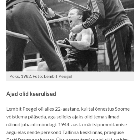
Poks, 1982. Foto: Lembit Peegel
Ajad olid keerulised
Lembit Peegel oli alles 22-aastane, kui tal õnnestus Soome
võistlema pääseda, aga selleks ajaks olid tema silmad
näinud juba nii mõndagi. 1944. aasta märtsipommitamise
aegu elas nende perekond Tallinna kesklinnas, praeguse
Eesti Panga naabruses. Ühe pommitamise ajal oli Lembitu