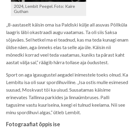
2024, Lembit Peegel. Foto: Kaire
Guthan
„8-aastaselt käisin oma isa Paldiski külje all asuvas Põllküla
laagris läbi okastraadi augu vaatamas. Ta oli siis Saksa
sõjaväes. Sel hetkel ma ei teadnud, kas ma teda kunagi enam
üldse näen, aga õnneks elas ta selle aja üle. Käisin nii
mõnedki korrad veel teda vaatamas, kuniks ta pärast kaht
aastat välja sai,“ räägib härra tollase aja õudustest.
Sport on aga igasugustel aegadel inimestele toeks olnud. Ka
Lembitu isa oli suur spordihuviline. „Isa ostis mulle esimesed
suusad, Moskvast tõi ka uisud. Suusatamas käisime
erinevates Tallinna parkides ja linnaümbruses. Palli
tagusime vastu kuuriseina, keegi ei tulnud keelama. Nii see
minu spordihuvi algas,” ütleb Lembit.
Fotograafiat õppis ise