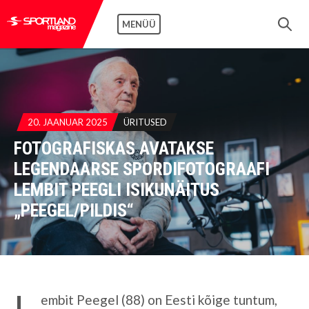
MENÜÜ
20. JAANUAR 2025
ÜRITUSED
FOTOGRAFISKAS AVATAKSE
LEGENDAARSE SPORDIFOTOGRAAFI
LEMBIT PEEGLI ISIKUNÄITUS
„PEEGEL/PILDIS“
L
embit Peegel (88) on Eesti kõige tuntum,