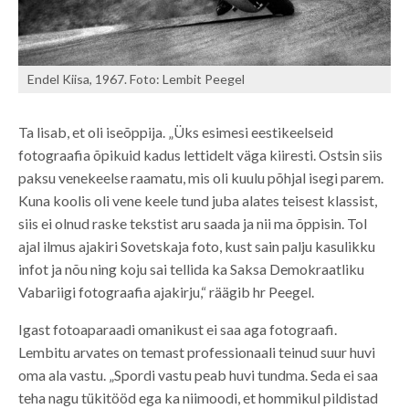
Endel Kiisa, 1967. Foto: Lembit Peegel
Ta lisab, et oli iseõppija. „Üks esimesi eestikeelseid
fotograafia õpikuid kadus lettidelt väga kiiresti. Ostsin siis
paksu venekeelse raamatu, mis oli kuulu põhjal isegi parem.
Kuna koolis oli vene keele tund juba alates teisest klassist,
siis ei olnud raske tekstist aru saada ja nii ma õppisin. Tol
ajal ilmus ajakiri Sovetskaja foto, kust sain palju kasulikku
infot ja nõu ning koju sai tellida ka Saksa Demokraatliku
Vabariigi fotograafia ajakirju,“ räägib hr Peegel.
Igast fotoaparaadi omanikust ei saa aga fotograafi.
Lembitu arvates on temast professionaali teinud suur huvi
oma ala vastu. „Spordi vastu peab huvi tundma. Seda ei saa
teha nagu tükitööd ega ka niimoodi, et hommikul pildistad