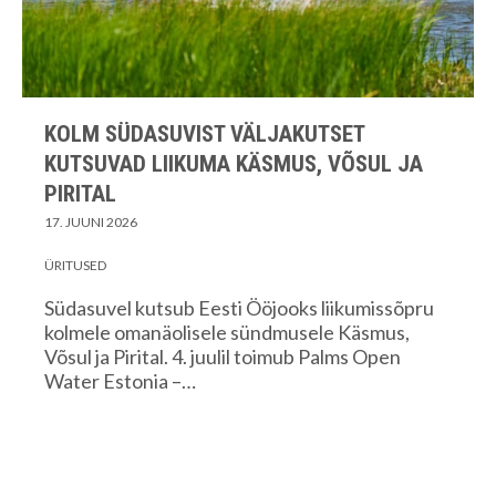
KOLM SÜDASUVIST VÄLJAKUTSET
KUTSUVAD LIIKUMA KÄSMUS, VÕSUL JA
PIRITAL
17. JUUNI 2026
ÜRITUSED
Südasuvel kutsub Eesti Ööjooks liikumissõpru
kolmele omanäolisele sündmusele Käsmus,
Võsul ja Pirital. 4. juulil toimub Palms Open
Water Estonia –…