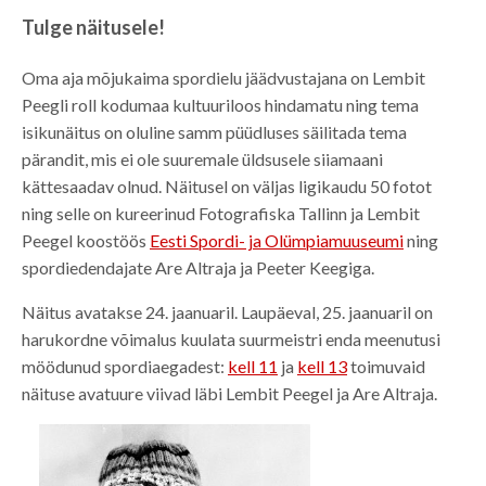
Tulge näitusele!
Oma aja mõjukaima spordielu jäädvustajana on Lembit
Peegli roll kodumaa kultuuriloos hindamatu ning tema
isikunäitus on oluline samm püüdluses säilitada tema
pärandit, mis ei ole suuremale üldsusele siiamaani
kättesaadav olnud. Näitusel on väljas ligikaudu 50 fotot
ning selle on kureerinud Fotografiska Tallinn ja Lembit
Peegel koostöös
Eesti Spordi- ja Olümpiamuuseumi
ning
spordiedendajate Are Altraja ja Peeter Keegiga.
Näitus avatakse 24. jaanuaril. Laupäeval, 25. jaanuaril on
harukordne võimalus kuulata suurmeistri enda meenutusi
möödunud spordiaegadest:
kell 11
ja
kell 13
toimuvaid
näituse avatuure viivad läbi Lembit Peegel ja Are Altraja.