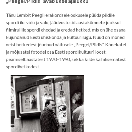
„Peegel/Pildis“ avab ukse ajalukku
Tänu Lembit Peegli erakordsele oskusele püüda pildile
spordi ilu, võlu ja valu, jäädvustusid aastakümnete jooksul
filmirullile spordi ehedad ja eredad hetked, mis on ühe osana
kujundanud Eesti ühiskonda ja kultuurilugu. Nüüd on mõned
neist hetkedest jõudnud näitusele „Peegel/Pildis“. Kõnekatel
ja mõjusatel fotodel osa Eesti spordikultuuri loost,
peamiselt aastatest 1970–1990, sekka kilde ka hilisematest
spordihetkedest.