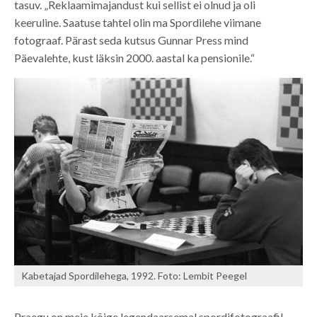
tasuv. „Reklaamimajandust kui sellist ei olnud ja oli
keeruline. Saatuse tahtel olin ma Spordilehe viimane
fotograaf. Pärast seda kutsus Gunnar Press mind
Päevalehte, kust läksin 2000. aastal ka pensionile.“
Kabetajad Spordilehega, 1992. Foto: Lembit Peegel
Praegu on meie kõige legendaarsemal spordifotograafil