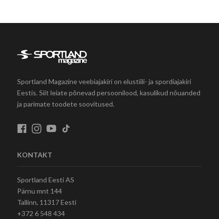
Sportland Magazine veebiajakiri on elustiili- ja spordiajakiri
Eestis. Siit leiate põnevad persoonilood, kasulikud nõuanded
ja parimate toodete soovitused.
KONTAKT
Sportland Eesti AS
Pärnu mnt 144
Tallinn, 11317 Eesti
+372 6 548 434