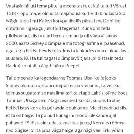
Vaatasin hiljuti tema pilte ja meenutasin, et kui ta tuli Võrust
TSIK-i õppima, ei olnud ta majanduslikult eriti kindlustatud.
Nägin teda tihti Kalevi korvpallihallis pärast matše hilisel
õhtutunnil igasugu juhutöid tegemas. Kuna olin teda
pildistanud, siis ta alati teretas mind ja oli väga viisakas.
2000. aasta Sidney olümpiale ma fotograafina ei pääsenud,
aga tegin Erkist Eestis foto, kus ta lahkudes oma elukaaslast
suudleb. Kui ta tuli tagasi olümpiavõitjana, pildistasin teda
Raekoja platsil,” räägib härra Peegel.
Talle meenub ka legendaarne Toomas Uba, kelle jaoks
Sidney olümpia oli spordireporterina viimane. „Talvel, kui
toimus suusatamise maailmakarika etapp Lahtis, olime koos
Toomas Ubaga seal. Nägin esimest korda, kuidas ta ühel
hetkel istus korraks põrandale puhkama. Ma ei teadnud siis,
et ta on haige. Ta polnud kunagi niimoodi ülekande ajal
puhanud. Pildistasin teda, ta märkas ja tegi korraks rõõmsa
näo. Sügisel oli ta juba väga haige, aga nägi veel Erki võidu