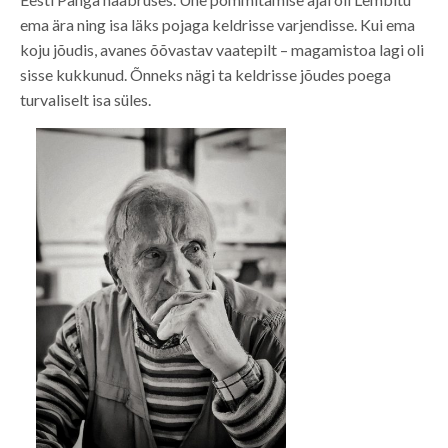
ema ära ning isa läks pojaga keldrisse varjendisse. Kui ema
koju jõudis, avanes õõvastav vaatepilt – magamistoa lagi oli
sisse kukkunud. Õnneks nägi ta keldrisse jõudes poega
turvaliselt isa süles.