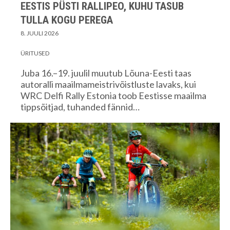
EESTIS PÜSTI RALLIPEO, KUHU TASUB
TULLA KOGU PEREGA
8. JUULI 2026
ÜRITUSED
Juba 16.–19. juulil muutub Lõuna-Eesti taas
autoralli maailmameistrivõistluste lavaks, kui
WRC Delfi Rally Estonia toob Eestisse maailma
tippsõitjad, tuhanded fännid…