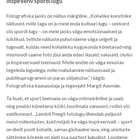
Inspireeriv spordi lugu
Fotografiska jaoks on näitus märgiline. „Kohalike kunstnike
näitused, mille taga on ju meie enda kultuuri lugu – seekord
siis spordi lugu –, on meie jaoks väga emotsionaalsed ja
isiklikud. Selliste näituste puhul näeme väga selgelt ja
tugevalt, kuidas need kohalikku kogukonda kõnetavad ning
mismoodi saame foto jõul anda edasi ilusaid, valusaid, olulisi
ja inspireerivaid teemasid. Meile endile on väga innustav
tegeleda lugudega, mille mahutamine näitusesaali ja
publikuprogrammi on paras väljakutse,“ räägib
Fotografiska kaasasutaja ja tegevjuht Margit Aasmäe.
Ta lisab, et sport teemana on väga mitmekihiline ja saab
ning peabki kõnetama kõiki, hoolimata vanusest, rollist või
valdkonnast. „Lembit Peegli fotolugu ühendab paljusid
meist mälestustes, kuid mõjub ka väga inspireerivalt – sport
on ühelt poolt kohalik, samas globaalne lava, ning unistuste
sättimine kõrgele on alati osa suurtest lugudest. Loodame,