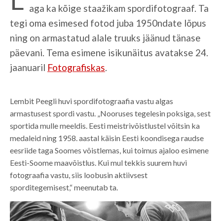
aga ka kõige staažikam spordifotograaf. Ta
tegi oma esimesed fotod juba 1950ndate lõpus
ning on armastatud alale truuks jäänud tänase
päevani. Tema esimene isikunäitus avatakse 24.
jaanuaril
Fotografiskas
.
Lembit Peegli huvi spordifotograafia vastu algas
armastusest spordi vastu. „Nooruses tegelesin poksiga, sest
sportida mulle meeldis. Eesti meistrivõistlustel võitsin ka
medaleid ning 1958. aastal käisin Eesti koondisega raudse
eesriide taga Soomes võistlemas, kui toimus ajaloo esimene
Eesti-Soome maavõistlus. Kui mul tekkis suurem huvi
fotograafia vastu, siis loobusin aktiivsest
sporditegemisest,“ meenutab ta.