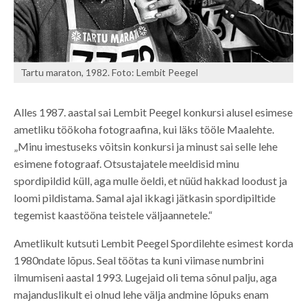
Tartu maraton, 1982. Foto: Lembit Peegel
Alles 1987. aastal sai Lembit Peegel konkursi alusel esimese
ametliku töökoha fotograafina, kui läks tööle Maalehte.
„Minu imestuseks võitsin konkursi ja minust sai selle lehe
esimene fotograaf. Otsustajatele meeldisid minu
spordipildid küll, aga mulle öeldi, et nüüd hakkad loodust ja
loomi pildistama. Samal ajal ikkagi jätkasin spordipiltide
tegemist kaastööna teistele väljaannetele.“
Ametlikult kutsuti Lembit Peegel Spordilehte esimest korda
1980ndate lõpus. Seal töötas ta kuni viimase numbrini
ilmumiseni aastal 1993. Lugejaid oli tema sõnul palju, aga
majanduslikult ei olnud lehe välja andmine lõpuks enam