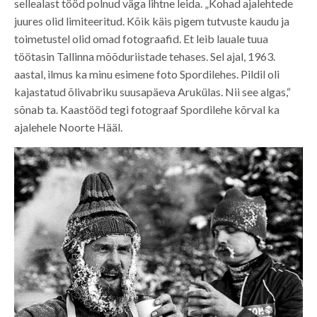
sellealast tööd polnud väga lihtne leida. „Kohad ajalehtede
juures olid limiteeritud. Kõik käis pigem tutvuste kaudu ja
toimetustel olid omad fotograafid. Et leib lauale tuua
töötasin Tallinna mõõduriistade tehases. Sel ajal, 1963.
aastal, ilmus ka minu esimene foto Spordilehes. Pildil oli
kajastatud õlivabriku suusapäeva Arukülas. Nii see algas,“
sõnab ta. Kaastööd tegi fotograaf Spordilehe kõrval ka
ajalehele Noorte Hääl.