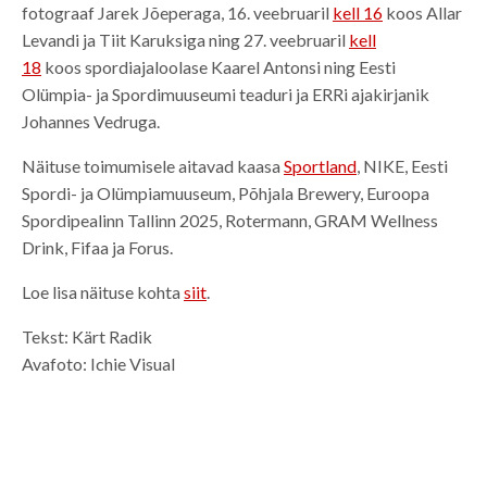
fotograaf Jarek Jõeperaga, 16. veebruaril
kell 16
koos Allar
Levandi ja Tiit Karuksiga ning 27. veebruaril
kell
18
koos spordiajaloolase Kaarel Antonsi ning Eesti
Olümpia- ja Spordimuuseumi teaduri ja ERRi ajakirjanik
Johannes Vedruga.
Näituse toimumisele aitavad kaasa
Sportland
, NIKE, Eesti
Spordi- ja Olümpiamuuseum, Põhjala Brewery, Euroopa
Spordipealinn Tallinn 2025, Rotermann, GRAM Wellness
Drink, Fifaa ja Forus.
Loe lisa näituse kohta
siit
.
Tekst: Kärt Radik
Avafoto: Ichie Visual