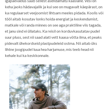
igapäevaelus saab sellest asendamatu kaaslane. Vesi on
keha jaoks hädavajalik ja kui see on mugavalt käepärast, on
ka regulaarset veejoomist lihtsam meeles pidada. Koolis või
tööl aitab kosutav lonks hoida energiat ja keskendumist,
matkale või randa minnes on see aga praktiline viis tagada,
et janu sind ei üllataks. Ka reisil on korduvkasutatav pudel
suur pluss, sest nii saad alati vett kaasa võtta ilma, et peaks
pidevalt ühekordseid plastpudeleid ostma. Nii aitab üks
lihtne joogipudel luua hea harjumuse, mis teeb head nii
kehale kui ka keskkonnale.