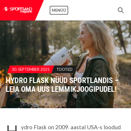
MENÜÜ
30. SEPTEMBER 2025
TOOTED
HYDRO FLASK NÜÜD SPORTLANDIS –
LEIA OMA UUS LEMMIKJOOGIPUDEL!
H
ydro Flask on 2009. aastal USA-s loodud