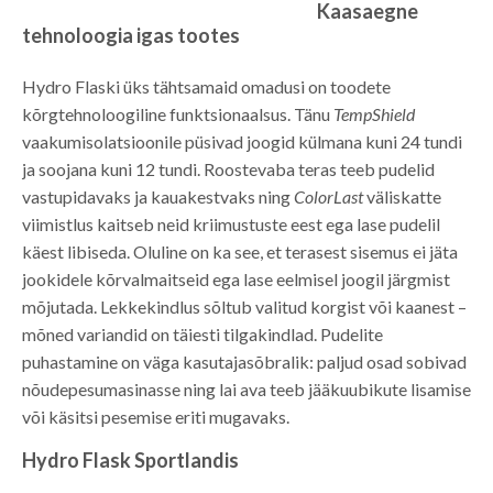
Kaasaegne
tehnoloogia igas tootes
Hydro Flaski üks tähtsamaid omadusi on toodete
kõrgtehnoloogiline funktsionaalsus. Tänu
TempShield
vaakumisolatsioonile püsivad joogid külmana kuni 24 tundi
ja soojana kuni 12 tundi. Roostevaba teras teeb pudelid
vastupidavaks ja kauakestvaks ning
ColorLast
väliskatte
viimistlus kaitseb neid kriimustuste eest ega lase pudelil
käest libiseda. Oluline on ka see, et terasest sisemus ei jäta
jookidele kõrvalmaitseid ega lase eelmisel joogil järgmist
mõjutada. Lekkekindlus sõltub valitud korgist või kaanest –
mõned variandid on täiesti tilgakindlad. Pudelite
puhastamine on väga kasutajasõbralik: paljud osad sobivad
nõudepesumasinasse ning lai ava teeb jääkuubikute lisamise
või käsitsi pesemise eriti mugavaks.
Hydro Flask Sportlandis