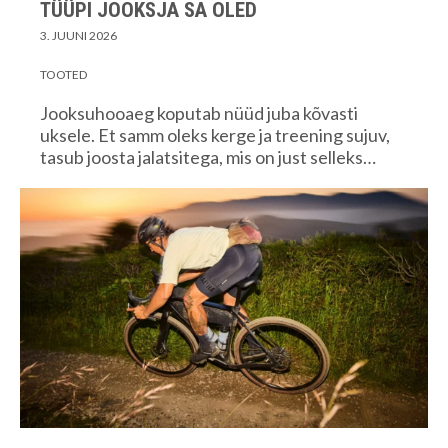
TÜÜPI JOOKSJA SA OLED
3. JUUNI 2026
TOOTED
Jooksuhooaeg koputab nüüd juba kõvasti
uksele. Et samm oleks kerge ja treening sujuv,
tasub joosta jalatsitega, mis on just selleks…