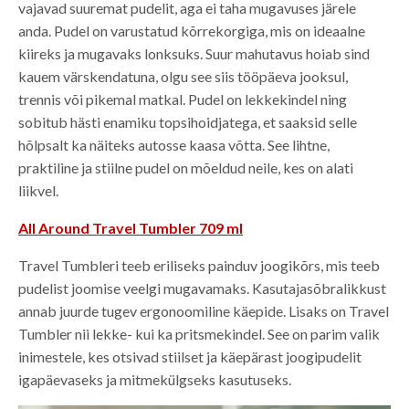
vajavad suuremat pudelit, aga ei taha mugavuses järele
anda. Pudel on varustatud kõrrekorgiga, mis on ideaalne
kiireks ja mugavaks lonksuks. Suur mahutavus hoiab sind
kauem värskendatuna, olgu see siis tööpäeva jooksul,
trennis või pikemal matkal. Pudel on lekkekindel ning
sobitub hästi enamiku topsihoidjatega, et saaksid selle
hõlpsalt ka näiteks autosse kaasa võtta. See lihtne,
praktiline ja stiilne pudel on mõeldud neile, kes on alati
liikvel.
All Around Travel Tumbler 709 ml
Travel Tumbleri teeb eriliseks painduv joogikõrs, mis teeb
pudelist joomise veelgi mugavamaks. Kasutajasõbralikkust
annab juurde tugev ergonoomiline käepide. Lisaks on Travel
Tumbler nii lekke- kui ka pritsmekindel. See on parim valik
inimestele, kes otsivad stiilset ja käepärast joogipudelit
igapäevaseks ja mitmekülgseks kasutuseks.