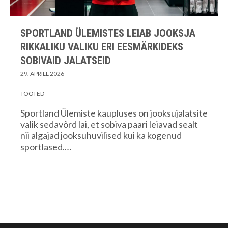
SPORTLAND ÜLEMISTES LEIAB JOOKSJA
RIKKALIKU VALIKU ERI EESMÄRKIDEKS
SOBIVAID JALATSEID
29. APRILL 2026
TOOTED
Sportland Ülemiste kaupluses on jooksujalatsite
valik sedavõrd lai, et sobiva paari leiavad sealt
nii algajad jooksuhuvilised kui ka kogenud
sportlased.…