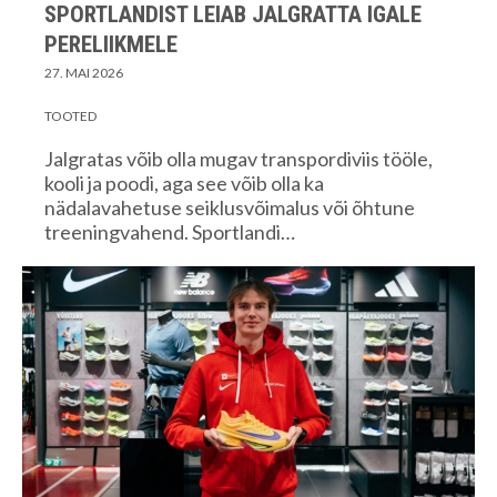
SPORTLANDIST LEIAB JALGRATTA IGALE
PERELIIKMELE
27. MAI 2026
TOOTED
Jalgratas võib olla mugav transpordiviis tööle,
kooli ja poodi, aga see võib olla ka
nädalavahetuse seiklusvõimalus või õhtune
treeningvahend. Sportlandi…