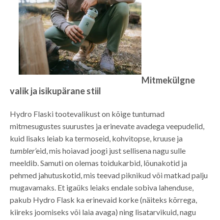
Mitmekülgne
valik ja isikupärane stiil
Hydro Flaski tootevalikust on kõige tuntumad
mitmesugustes suurustes ja erinevate avadega veepudelid,
kuid lisaks leiab ka termoseid, kohvitopse, kruuse ja
tumbler
’eid, mis hoiavad joogi just sellisena nagu sulle
meeldib. Samuti on olemas toidukarbid, lõunakotid ja
pehmed jahutuskotid, mis teevad piknikud või matkad palju
mugavamaks. Et igaüks leiaks endale sobiva lahenduse,
pakub Hydro Flask ka erinevaid korke (näiteks kõrrega,
kiireks joomiseks või laia avaga) ning lisatarvikuid, nagu