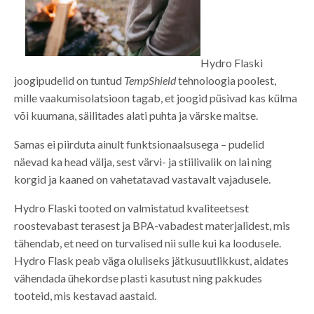
Hydro Flaski
joogipudelid on tuntud
TempShield
tehnoloogia poolest,
mille vaakumisolatsioon tagab, et joogid püsivad kas külma
või kuumana, säilitades alati puhta ja värske maitse.
Samas ei piirduta ainult funktsionaalsusega – pudelid
näevad ka head välja, sest värvi- ja stiilivalik on lai ning
korgid ja kaaned on vahetatavad vastavalt vajadusele.
Hydro Flaski tooted on valmistatud kvaliteetsest
roostevabast terasest ja BPA-vabadest materjalidest, mis
tähendab, et need on turvalised nii sulle kui ka loodusele.
Hydro Flask peab väga oluliseks jätkusuutlikkust, aidates
vähendada ühekordse plasti kasutust ning pakkudes
tooteid, mis kestavad aastaid.