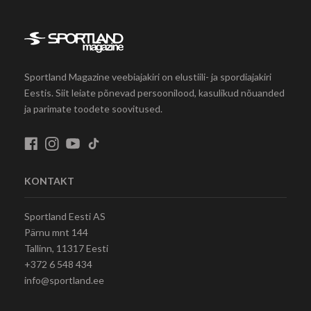
Sportland Magazine veebiajakiri on elustiili- ja spordiajakiri
Eestis. Siit leiate põnevad persoonilood, kasulikud nõuanded
ja parimate toodete soovitused.
KONTAKT
Sportland Eesti AS
Pärnu mnt 144
Tallinn, 11317 Eesti
+372 6 548 434
info@sportland.ee