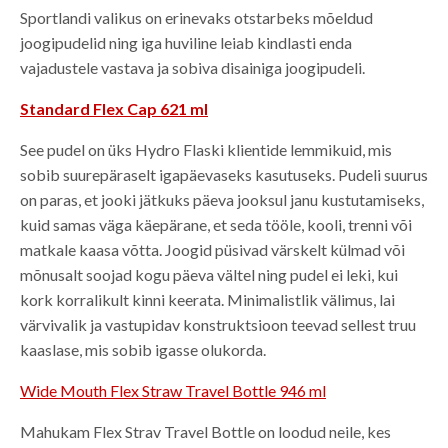
Sportlandi valikus on erinevaks otstarbeks mõeldud
joogipudelid ning iga huviline leiab kindlasti enda
vajadustele vastava ja sobiva disainiga joogipudeli.
Standard Flex Cap 621 ml
See pudel on üks Hydro Flaski klientide lemmikuid, mis
sobib suurepäraselt igapäevaseks kasutuseks. Pudeli suurus
on paras, et jooki jätkuks päeva jooksul janu kustutamiseks,
kuid samas väga käepärane, et seda tööle, kooli, trenni või
matkale kaasa võtta. Joogid püsivad värskelt külmad või
mõnusalt soojad kogu päeva vältel ning pudel ei leki, kui
kork korralikult kinni keerata. Minimalistlik välimus, lai
värvivalik ja vastupidav konstruktsioon teevad sellest truu
kaaslase, mis sobib igasse olukorda.
Wide Mouth Flex Straw Travel Bottle 946 ml
Mahukam Flex Strav Travel Bottle on loodud neile, kes