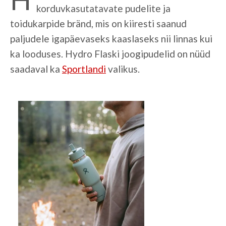
korduvkasutatavate pudelite ja
toidukarpide bränd, mis on kiiresti saanud
paljudele igapäevaseks kaaslaseks nii linnas kui
ka looduses. Hydro Flaski joogipudelid on nüüd
saadaval ka
Sportlandi
valikus.