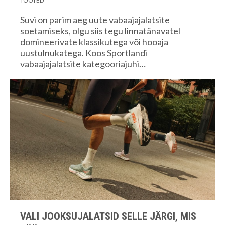
TOOTED
Suvi on parim aeg uute vabaajajalatsite
soetamiseks, olgu siis tegu linnatänavatel
domineerivate klassikutega või hooaja
uustulnukatega. Koos Sportlandi
vabaajajalatsite kategooriajuhi…
VALI JOOKSUJALATSID SELLE JÄRGI, MIS