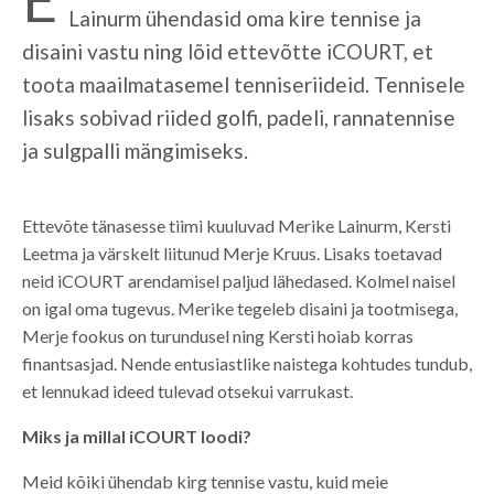
Lainurm ühendasid oma kire tennise ja
disaini vastu ning lõid ettevõtte iCOURT, et
toota maailmatasemel tenniseriideid. Tennisele
lisaks sobivad riided golfi, padeli, rannatennise
ja sulgpalli mängimiseks.
Ettevõte tänasesse tiimi kuuluvad Merike Lainurm, Kersti
Leetma ja värskelt liitunud Merje Kruus. Lisaks toetavad
neid iCOURT arendamisel paljud lähedased. Kolmel naisel
on igal oma tugevus. Merike tegeleb disaini ja tootmisega,
Merje fookus on turundusel ning Kersti hoiab korras
finantsasjad. Nende entusiastlike naistega kohtudes tundub,
et lennukad ideed tulevad otsekui varrukast.
Miks ja millal iCOURT loodi?
Meid kõiki ühendab kirg tennise vastu, kuid meie