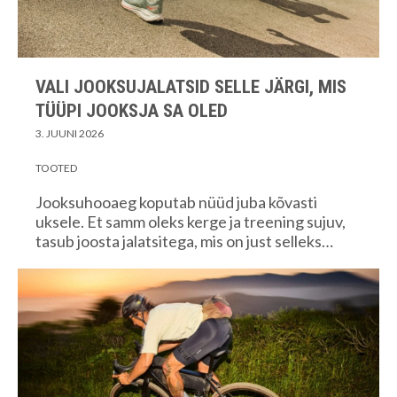
VALI JOOKSUJALATSID SELLE JÄRGI, MIS
TÜÜPI JOOKSJA SA OLED
3. JUUNI 2026
TOOTED
Jooksuhooaeg koputab nüüd juba kõvasti
uksele. Et samm oleks kerge ja treening sujuv,
tasub joosta jalatsitega, mis on just selleks…