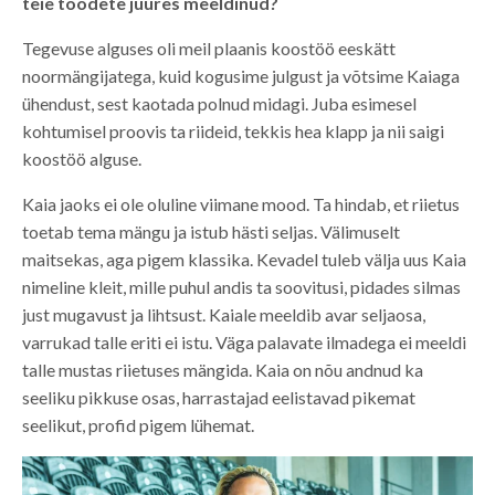
teie toodete juures meeldinud?
Tegevuse alguses oli meil plaanis koostöö eeskätt
noormängijatega, kuid kogusime julgust ja võtsime Kaiaga
ühendust, sest kaotada polnud midagi. Juba esimesel
kohtumisel proovis ta riideid, tekkis hea klapp ja nii saigi
koostöö alguse.
Kaia jaoks ei ole oluline viimane mood. Ta hindab, et riietus
toetab tema mängu ja istub hästi seljas. Välimuselt
maitsekas, aga pigem klassika. Kevadel tuleb välja uus Kaia
nimeline kleit, mille puhul andis ta soovitusi, pidades silmas
just mugavust ja lihtsust. Kaiale meeldib avar seljaosa,
varrukad talle eriti ei istu. Väga palavate ilmadega ei meeldi
talle mustas riietuses mängida. Kaia on nõu andnud ka
seeliku pikkuse osas, harrastajad eelistavad pikemat
seelikut, profid pigem lühemat.