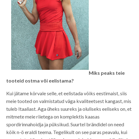
Miks peaks teie
tooteid ostma või eelistama?
Kui jätame kõrvale selle, et eelistada võiks eestimaist, siis
meie tooted on valmistatud väga kvaliteetsest kangast, mis
tuleb Itaaliast. Aga üheks suureks ja oluliseks eeliseks on, et
mitmete meie riietega on komplektis kaasas
spordirinnahoidja ja püksikud. Suurtel brändidel on need
kõik n-ö eraldi teema. Tegelikult on see paras peavalu, kui