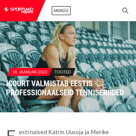
MENÜÜ
18. JAANUAR 2022
TOOTED
ICOURT VALMISTAB EESTIS
PROFESSIONAALSEID TENNISERIIDED
E
esti naised Katrin Uusoja ja Merike