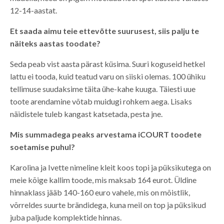
12-14-aastat.
Et saada aimu teie ettevõtte suurusest, siis palju te
näiteks aastas toodate?
Seda peab vist aasta pärast küsima. Suuri koguseid hetkel
lattu ei tooda, kuid teatud varu on siiski olemas. 100 ühiku
tellimuse suudaksime täita ühe-kahe kuuga. Täiesti uue
toote arendamine võtab muidugi rohkem aega. Lisaks
näidistele tuleb kangast katsetada, pesta jne.
Mis summadega peaks arvestama iCOURT toodete
soetamise puhul?
Karolina ja Ivette nimeline kleit koos topi ja püksikutega on
meie kõige kallim toode, mis maksab 164 eurot. Üldine
hinnaklass jääb 140-160 euro vahele, mis on mõistlik,
võrreldes suurte brändidega, kuna meil on top ja püksikud
juba paljude komplektide hinnas.