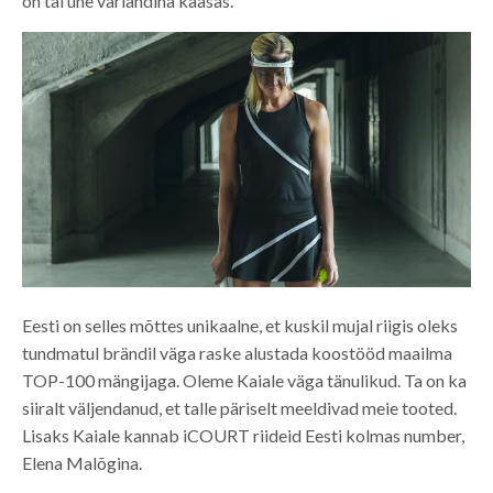
on tal ühe variandina kaasas.
Eesti on selles mõttes unikaalne, et kuskil mujal riigis oleks
tundmatul brändil väga raske alustada koostööd maailma
TOP-100 mängijaga. Oleme Kaiale väga tänulikud. Ta on ka
siiralt väljendanud, et talle päriselt meeldivad meie tooted.
Lisaks Kaiale kannab iCOURT riideid Eesti kolmas number,
Elena Malõgina.