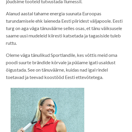
jõudsime tooteid tutvustada Ilumessil.
Alanud aastal tahame energia suunata Euroopas
turundamisele ehk laieneda Eesti piiridest väljapoole. Eesti
turg on aga väga tänuväärne selles osas, et tänu väiksusele
saame uusi mudeleid kiiresti katsetada ja tagasiside tuleb
ruttu.
Oleme väga tänulikud Sportlandile, kes võttis meid oma
poodi suurte brändide kõrvale ja püüame igati usaldust
õigustada. See on tänuväärne, kuidas nad igal rindel
toetavad ja teevad koostööd Eesti ettevõtetega.