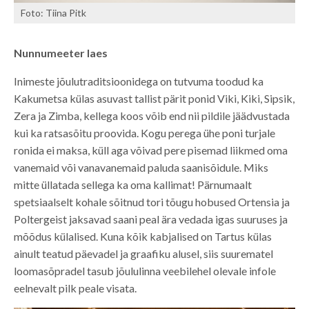
Foto: Tiina Pitk
Nunnumeeter laes
Inimeste jõulutraditsioonidega on tutvuma toodud ka
Kakumetsa külas asuvast tallist pärit ponid Viki, Kiki, Sipsik,
Zera ja Zimba, kellega koos võib end nii pildile jäädvustada
kui ka ratsasõitu proovida. Kogu perega ühe poni turjale
ronida ei maksa, küll aga võivad pere pisemad liikmed oma
vanemaid või vanavanemaid paluda saanisõidule. Miks
mitte üllatada sellega ka oma kallimat! Pärnumaalt
spetsiaalselt kohale sõitnud tori tõugu hobused Ortensia ja
Poltergeist jaksavad saani peal ära vedada igas suuruses ja
mõõdus külalised. Kuna kõik kabjalised on Tartus külas
ainult teatud päevadel ja graafiku alusel, siis suurematel
loomasõpradel tasub jõululinna veebilehel olevale infole
eelnevalt pilk peale visata.