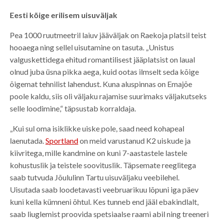
Eesti kõige erilisem uisuväljak
Pea 1000 ruutmeetril laiuv jääväljak on Raekoja platsil teist
hooaega ning sellel uisutamine on tasuta. „Unistus
valguskettidega ehitud romantilisest jääplatsist on laual
olnud juba üsna pikka aega, kuid ootas ilmselt seda kõige
õigemat tehnilist lahendust. Kuna aluspinnas on Emajõe
poole kaldu, siis oli väljaku rajamise suurimaks väljakutseks
selle loodimine,“ täpsustab korraldaja.
„Kui sul oma isiklikke uiske pole, saad need kohapeal
laenutada.
Sportland
on meid varustanud K2 uiskude ja
kiivritega, mille kandmine on kuni 7-aastastele lastele
kohustuslik ja teistele soovituslik. Täpsemate reeglitega
saab tutvuda Jõululinn Tartu uisuväljaku veebilehel.
Uisutada saab loodetavasti veebruarikuu lõpuni iga päev
kuni kella kümneni õhtul. Kes tunneb end jääl ebakindlalt,
saab liuglemist proovida spetsiaalse raami abil ning treeneri