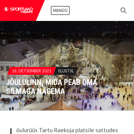
MENÜÜ
16. DETSEMBER 2021
ELUSTIIL
JÕULULINN, MIDA PEAB OMA
SILMAGA NÄGEMA
J
õulurüüs Tartu Raekoja platsile sattudes