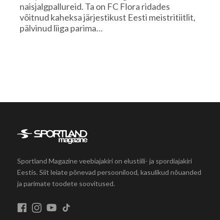
naisjalgpallureid. Ta on FC Flora ridades
võitnud kaheksa järjestikust Eesti meistritiitlit,
pälvinud liiga parima…
Sportland Magazine veebiajakiri on elustiili- ja spordiajakiri
Eestis. Siit leiate põnevad persoonilood, kasulikud nõuanded
ja parimate toodete soovitused.