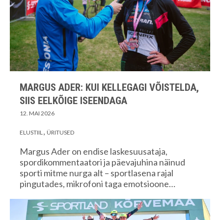
MARGUS ADER: KUI KELLEGAGI VÕISTELDA,
SIIS EELKÕIGE ISEENDAGA
12. MAI 2026
ELUSTIIL
ÜRITUSED
Margus Ader on endise laskesuusataja,
spordikommentaatori ja päevajuhina näinud
sporti mitme nurga alt – sportlasena rajal
pingutades, mikrofoni taga emotsioone…