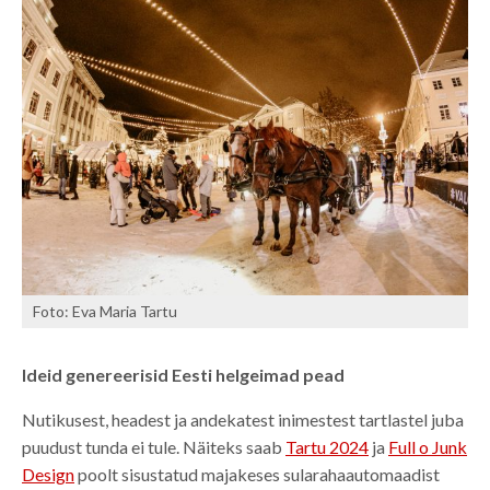
Foto: Eva Maria Tartu
Ideid genereerisid Eesti helgeimad pead
Nutikusest, headest ja andekatest inimestest tartlastel juba
puudust tunda ei tule. Näiteks saab
Tartu 2024
ja
Full o Junk
Design
poolt sisustatud majakeses sularahaautomaadist