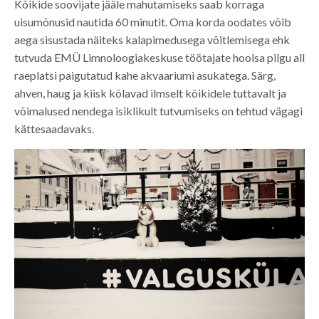
Kõikide soovijate jääle mahutamiseks saab korraga
uisumõnusid nautida 60 minutit. Oma korda oodates võib
aega sisustada näiteks kalapimedusega võitlemisega ehk
tutvuda EMÜ Limnoloogiakeskuse töötajate hoolsa pilgu all
raeplatsi paigutatud kahe akvaariumi asukatega. Särg,
ahven, haug ja kiisk kõlavad ilmselt kõikidele tuttavalt ja
võimalused nendega isiklikult tutvumiseks on tehtud vägagi
kättesaadavaks.