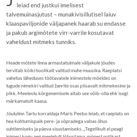
leiad end justkui imelisest
talvemuinasjutust – munakivisillutisel laiuv
klaaspaviljonide väljapanek haarab su endasse
ja pakub argimõtete virr-varrile kosutavat
vaheldust mitmeks tunniks.
Heade mõtete linna armastatuimale väljakule jõudes
tervitab kõiki hoolikalt valitud muhe muusika. Raeplatsi
vahetus läheduses töötavatele inimestele mõeldes on
lugude nimekiri valitud žanrite osas piisavalt mitmekesine ja
pikk. Meeleolu kõrgenemisele aitab see võib-olla ehk isegi
märkamatult kaasa.
Jõululinn Tartu korraldaja Maris Peebo leiab, et raeplats on
hea kohtumispaik pere- ja sõpradega vabas õhus
suhtlemiseks ja päeva sisustamiseks. „Tegelikult ei peagi
inimesi kogu aeg meeletult lõbustama, mõnest nutikast