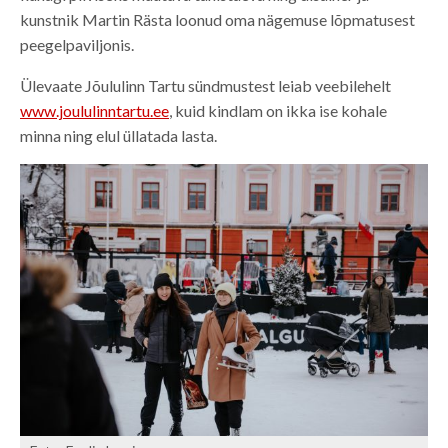
kunstnik Martin Rästa loonud oma nägemuse lõpmatusest
peegelpaviljonis.
Ülevaate Jõululinn Tartu sündmustest leiab veebilehelt
www.joululinntartu.ee
, kuid kindlam on ikka ise kohale
minna ning elul üllatada lasta.