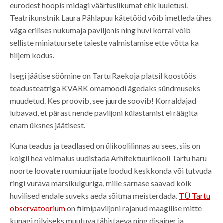
eurodest hoopis midagi väärtuslikumat ehk luuletusi.
Teatrikunstnik Laura Pählapuu kätetööd võib imetleda ühes
väga erilises nukumaja paviljonis ning huvi korral võib
selliste miniatuursete taieste valmistamise ette võtta ka
hiljem kodus.
Isegi jäätise söömine on Tartu Raekoja platsil koostöös
teadusteatriga KVARK omamoodi ägedaks sündmuseks
muudetud. Kes proovib, see juurde soovib! Korraldajad
lubavad, et pärast nende paviljoni külastamist ei räägita
enam üksnes jäätisest.
Kuna teadus ja teadlased on ülikoolilinnas au sees, siis on
kõigil hea võimalus uudistada Arhitektuurikooli Tartu haru
noorte loovate ruumiuurijate loodud keskkonda või tutvuda
ringi vurava marsikulguriga, mille sarnase saavad kõik
huvilised endale suveks aeda sõitma meisterdada.
TÜ Tartu
observatoorium
on filmipaviljoni rajanud maagilise mitte
kunagi pilviseks muutuva tähistaeva ning disainer ja