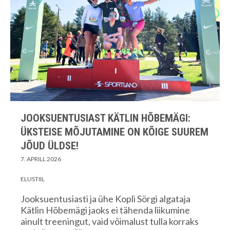
JOOKSUENTUSIAST KÄTLIN HÕBEMÄGI:
ÜKSTEISE MÕJUTAMINE ON KÕIGE SUUREM
JÕUD ÜLDSE!
7. APRILL 2026
ELUSTIIL
Jooksuentusiasti ja ühe Kopli Sörgi algataja
Kätlin Hõbemägi jaoks ei tähenda liikumine
ainult treeningut, vaid võimalust tulla korraks