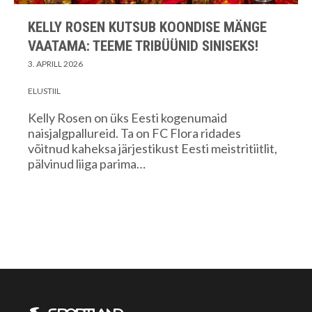
KELLY ROSEN KUTSUB KOONDISE MÄNGE
VAATAMA: TEEME TRIBÜÜNID SINISEKS!
3. APRILL 2026
ELUSTIIL
Kelly Rosen on üks Eesti kogenumaid
naisjalgpallureid. Ta on FC Flora ridades
võitnud kaheksa järjestikust Eesti meistritiitlit,
pälvinud liiga parima…