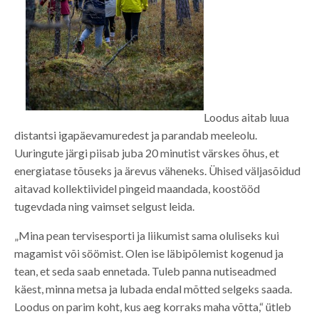
Loodus aitab luua
distantsi igapäevamuredest ja parandab meeleolu.
Uuringute järgi piisab juba 20 minutist värskes õhus, et
energiatase tõuseks ja ärevus väheneks. Ühised väljasõidud
aitavad kollektiividel pingeid maandada, koostööd
tugevdada ning vaimset selgust leida.
„Mina pean tervisesporti ja liikumist sama oluliseks kui
magamist või söömist. Olen ise läbipõlemist kogenud ja
tean, et seda saab ennetada. Tuleb panna nutiseadmed
käest, minna metsa ja lubada endal mõtted selgeks saada.
Loodus on parim koht, kus aeg korraks maha võtta,“ ütleb