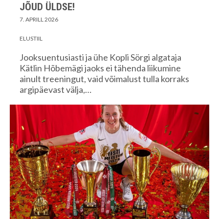
JÕUD ÜLDSE!
7. APRILL 2026
ELUSTIIL
Jooksuentusiasti ja ühe Kopli Sörgi algataja
Kätlin Hõbemägi jaoks ei tähenda liikumine
ainult treeningut, vaid võimalust tulla korraks
argipäevast välja,…