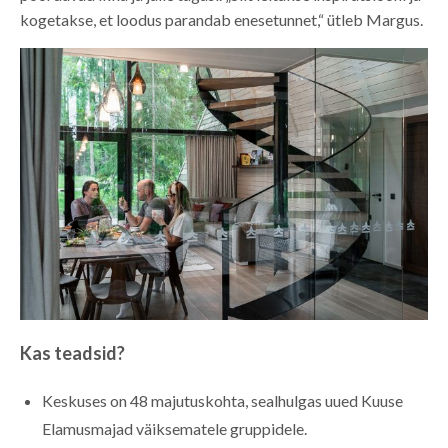
kogetakse, et loodus parandab enesetunnet,“ ütleb Margus.
Kas teadsid?
Keskuses on 48 majutuskohta, sealhulgas uued Kuuse
Elamusmajad väiksematele gruppidele.