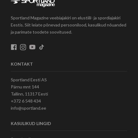
Sportland Magazine veebiajakiri on elustiili- ja spordiajakiri
Eestis. Siit leiate põnevad persoonilood, kasulikud nõuanded
ja parimate toodete soovitused.
KONTAKT
Sportland Eesti AS
Pärnu mnt 144
Tallinn, 11317 Eesti
+372 6 548 434
info@sportland.ee
KASULIKUD LINGID