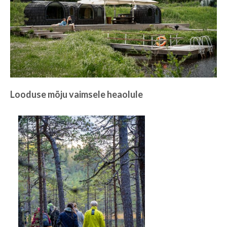
Looduse mõju vaimsele heaolule