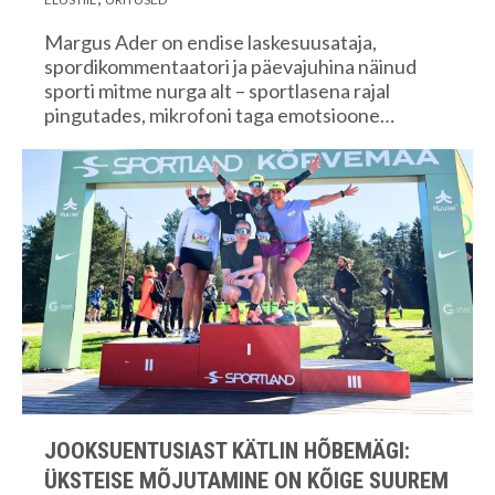
Margus Ader on endise laskesuusataja,
spordikommentaatori ja päevajuhina näinud
sporti mitme nurga alt – sportlasena rajal
pingutades, mikrofoni taga emotsioone…
JOOKSUENTUSIAST KÄTLIN HÕBEMÄGI:
ÜKSTEISE MÕJUTAMINE ON KÕIGE SUUREM