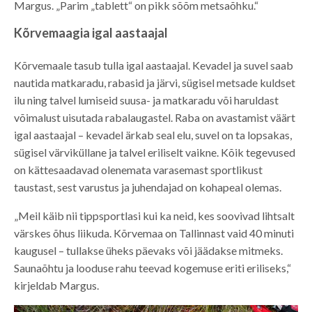
Margus. „Parim „tablett“ on pikk sõõm metsaõhku.“
Kõrvemaagia igal aastaajal
Kõrvemaale tasub tulla igal aastaajal. Kevadel ja suvel saab
nautida matkaradu, rabasid ja järvi, sügisel metsade kuldset
ilu ning talvel lumiseid suusa- ja matkaradu või haruldast
võimalust uisutada rabalaugastel. Raba on avastamist väärt
igal aastaajal – kevadel ärkab seal elu, suvel on ta lopsakas,
sügisel värviküllane ja talvel eriliselt vaikne. Kõik tegevused
on kättesaadavad olenemata varasemast sportlikust
taustast, sest varustus ja juhendajad on kohapeal olemas.
„Meil käib nii tippsportlasi kui ka neid, kes soovivad lihtsalt
värskes õhus liikuda. Kõrvemaa on Tallinnast vaid 40 minuti
kaugusel – tullakse üheks päevaks või jäädakse mitmeks.
Saunaõhtu ja looduse rahu teevad kogemuse eriti eriliseks,“
kirjeldab Margus.