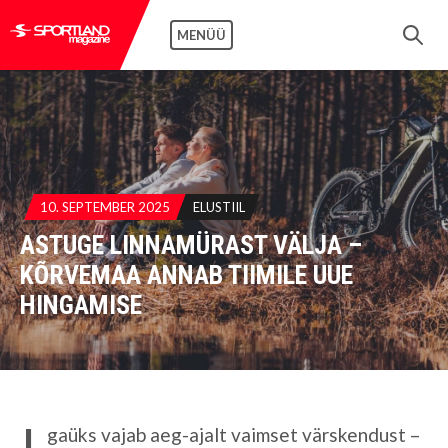
MENÜÜ
10. SEPTEMBER 2025
ELUSTIIL
ASTUGE LINNAMÜRAST VÄLJA –
KÕRVEMAA ANNAB TIIMILE UUE
HINGAMISE
I
gaüks vajab aeg-ajalt vaimset värskendust –