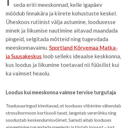
seda eriti meeskonnad, kelle igapäev
möödub linnakära ja kiirete kohustuste keskel.
Üheskoos rutiinist välja astumine, loodusesse
minek ja liikumise nautimine aitavad maandada
pingeid, selgitada mõtteid ning tugevdada
meeskonnavaimu.
Sportland Kõrvemaa Matka-
ja Suusakeskus
loob selleks ideaalse keskkonna,
kus loodus ja liikumine toetavad nii füüsilist kui
ka vaimset heaolu.
Loodus kui meeskonna vaimse tervise turgutaja
Teadusuuringud kinnitavad, et looduses viibimine vähendab
stressihormoon kortisooli taset, langetab vererõhku ning
soodustab keskendumisvõimet. Samuti aitab looduses
ajaveetmine parandada meeleolu ja tõstab loovust – just