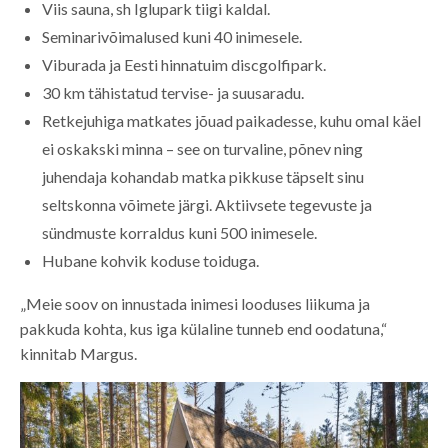
Viis sauna, sh Iglupark tiigi kaldal.
Seminarivõimalused kuni 40 inimesele.
Viburada ja Eesti hinnatuim discgolfipark.
30 km tähistatud tervise- ja suusaradu.
Retkejuhiga matkates jõuad paikadesse, kuhu omal käel
ei oskakski minna – see on turvaline, põnev ning
juhendaja kohandab matka pikkuse täpselt sinu
seltskonna võimete järgi. Aktiivsete tegevuste ja
sündmuste korraldus kuni 500 inimesele.
Hubane kohvik koduse toiduga.
„Meie soov on innustada inimesi looduses liikuma ja
pakkuda kohta, kus iga külaline tunneb end oodatuna,“
kinnitab Margus.