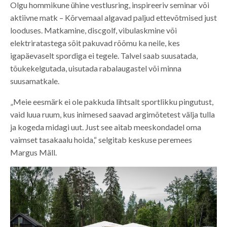
Olgu hommikune ühine vestlusring, inspireeriv seminar või
aktiivne matk – Kõrvemaal algavad paljud ettevõtmised just
looduses. Matkamine, discgolf, vibulaskmine või
elektriratastega sõit pakuvad rõõmu ka neile, kes
igapäevaselt spordiga ei tegele. Talvel saab suusatada,
tõukekelgutada, uisutada rabalaugastel või minna
suusamatkale.
„Meie eesmärk ei ole pakkuda lihtsalt sportlikku pingutust,
vaid luua ruum, kus inimesed saavad argimõtetest välja tulla
ja kogeda midagi uut. Just see aitab meeskondadel oma
vaimset tasakaalu hoida,“ selgitab keskuse peremees
Margus Mäll.