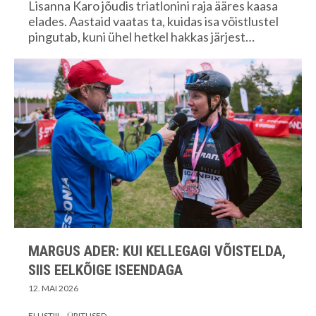
Lisanna Karo jõudis triatlonini raja ääres kaasa
elades. Aastaid vaatas ta, kuidas isa võistlustel
pingutab, kuni ühel hetkel hakkas järjest…
MARGUS ADER: KUI KELLEGAGI VÕISTELDA,
SIIS EELKÕIGE ISEENDAGA
12. MAI 2026
ELUSTIIL
ÜRITUSED