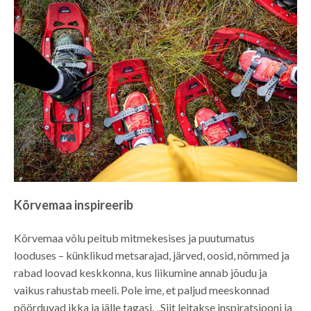
Kõrvemaa inspireerib
Kõrvemaa võlu peitub mitmekesises ja puutumatus
looduses – künklikud metsarajad, järved, oosid, nõmmed ja
rabad loovad keskkonna, kus liikumine annab jõudu ja
vaikus rahustab meeli. Pole ime, et paljud meeskonnad
pöörduvad ikka ja jälle tagasi. „Siit leitakse inspiratsiooni ja