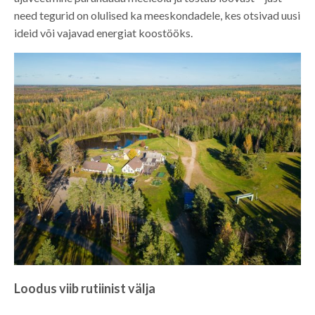
need tegurid on olulised ka meeskondadele, kes otsivad uusi
ideid või vajavad energiat koostööks.
Loodus viib rutiinist välja