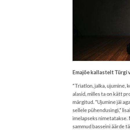
Emajõe kallastelt Türgi 
“Triatlon, jalka, ujumine, 
alasid, milles ta on kätt 
märgitud. “Ujumine jäi aga
sellele pühendusingi,” lis
imelapseks nimetatakse. 
sammud basseini äärde tän