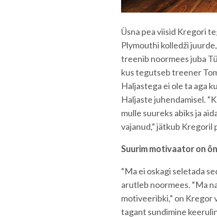
Üsna pea viisid Kregori t
Plymouthi kolledži juurde
treenib noormees juba Tü
kus tegutseb treener Tom 
Haljastega ei ole ta aga k
Haljaste juhendamisel. “Ka
mulle suureks abiks ja aid
vajanud,” jätkub Kregoril 
Suurim motivaator on õ
“Ma ei oskagi seletada se
arutleb noormees. “Ma nau
motiveeribki,” on Kregor 
tagant sundimine keerulin