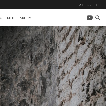
EST
LAT
LIT
US
MEIE
ARHIIV