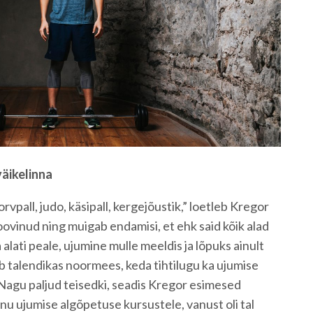
väikelinna
korvpall, judo, käsipall, kergejõustik,” loetleb Kregor
proovinud ning muigab endamisi, et ehk said kõik alad
 alati peale, ujumine mulle meeldis ja lõpuks ainult
ab talendikas noormees, keda tihtilugu ka ujumise
Nagu paljud teisedki, seadis Kregor esimesed
u ujumise algõpetuse kursustele, vanust oli tal