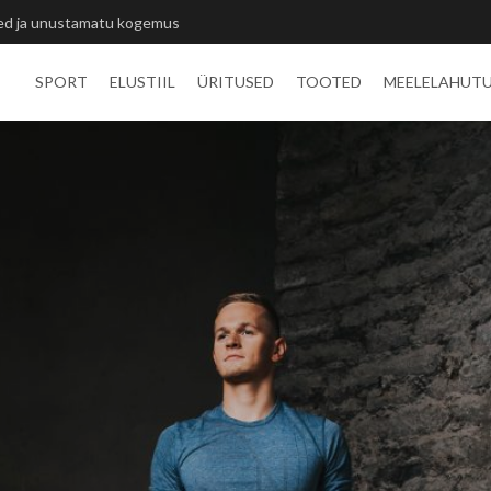
itlivõistluste medalid
SPORT
ELUSTIIL
ÜRITUSED
TOOTED
MEELELAHUT