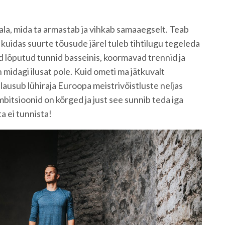
ala, mida ta armastab ja vihkab samaaegselt. Teab
kuidas suurte tõusude järel tuleb tihtilugu tegeleda
 lõputud tunnid basseinis, koormavad trennid ja
 midagi ilusat pole. Kuid ometi ma jätkuvalt
lausub lühiraja Euroopa meistrivõistluste neljas
mbitsioonid on kõrged ja just see sunnib teda iga
ta ei tunnista!