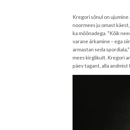
Kregori sõnul on ujumine 
noormees ju omast käest, 
ka mõõnadega. “Kõik need
varane ärkamine – ega siin
armastan seda spordiala,” 
mees kirglikult. Kregori a
päev tagant, alla andmist 