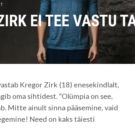
RT
ZIRK EI TEE VASTU T
vastab Kregor Zirk (18) enesekindlalt,
ägib oma sihtidest. “Olümpia on see,
. Mitte ainult sinna pääsemine, vaid
egemine! Need on kaks täiesti