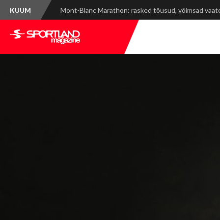
KUUM
Spordinädala kokkuvõte: WRC Delfi Rally Estonia ja ti