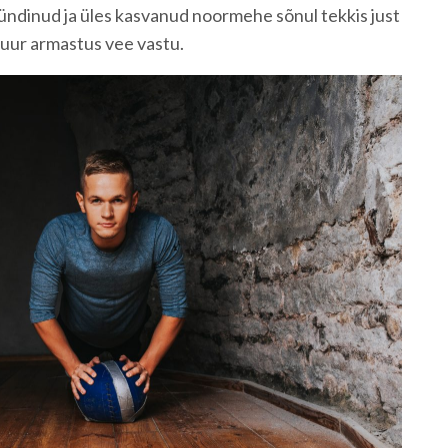
 sündinud ja üles kasvanud noormehe sõnul tekkis just
 suur armastus vee vastu.