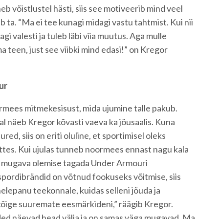
b võistlustel hästi, siis see motiveerib mind veel
ta. “Ma ei tee kunagi midagi vastu tahtmist. Kui nii
gi valesti ja tuleb läbi viia muutus. Aga mulle
a teen, just see viibki mind edasi!” on Kregor
ur
rmees mitmekesisust, mida ujumine talle pakub.
al näeb Kregor kõvasti vaeva ka jõusaalis. Kuna
d, siis on eriti oluline, et sportimisel oleks
tes. Kui ujulas tunneb noormees ennast nagu kala
vad mugava olemise tagada Under Armouri
 spordibrändid on võtnud fookuseks võitmise, siis
lepanu teekonnale, kuidas selleni jõuda ja
õige suuremate eesmärkideni,” räägib Kregor.
ded näevad head välja ja on samas väga mugavad. Ma