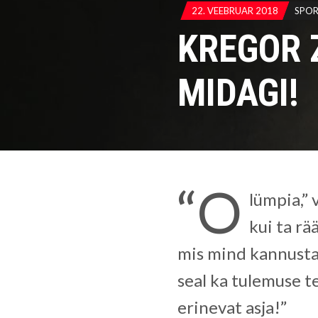
22. VEEBRUAR 2018
SPO
KREGOR 
MIDAGI!
“O
lümpia,” 
kui ta rä
mis mind kannustab
seal ka tulemuse t
erinevat asja!”