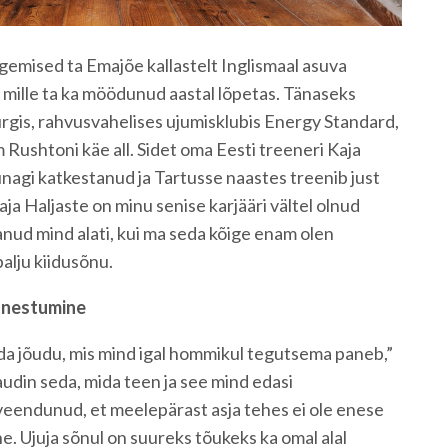
egemised ta Emajõe kallastelt Inglismaal asuva
, mille ta ka möödunud aastal lõpetas. Tänaseks
rgis, rahvusvahelises ujumisklubis Energy Standard,
Rushtoni käe all. Sidet oma Eesti treeneri Kaja
unagi katkestanud ja Tartusse naastes treenib just
ja Haljaste on minu senise karjääri vältel olnud
anud mind alati, kui ma seda kõige enam olen
palju kiidusõnu.
nnestumine
da jõudu, mis mind igal hommikul tegutsema paneb,”
din seda, mida teen ja see mind edasi
veendunud, et meelepärast asja tehes ei ole enese
e. Ujuja sõnul on suureks tõukeks ka omal alal