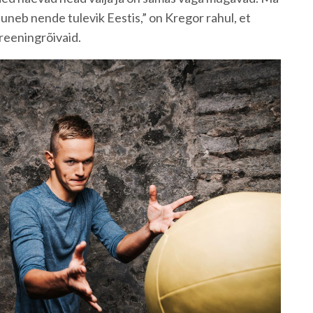
juneb nende tulevik Eestis,” on Kregor rahul, et
treeningrõivaid.