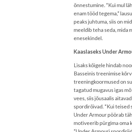
õnnestumine. “Kui mul lähe
enam tööd tegema,” lausub 
peaks juhtuma, siis on mida
meeldib teha seda, mida m
enesekindel.
Kaaslaseks Under Armo
Lisaks kõigele hindab noo
Basseinis treenimise kõrv
treeningkoormused on suure
tagatud mugavus igas mõt
vees, siis jõusaalis aita
spordirõivad. “Kui teised
Under Armour pöörab tähe
motiveerib pürgima oma k
“Under Armouri spordirii