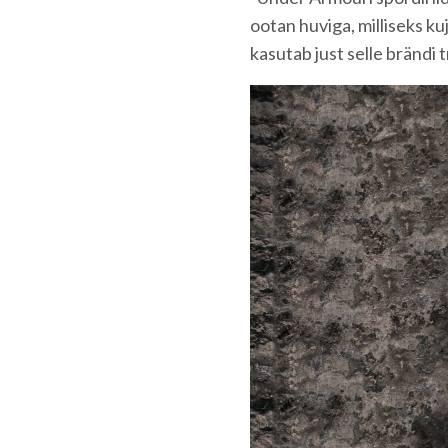
ootan huviga, milliseks ku
kasutab just selle brändi 