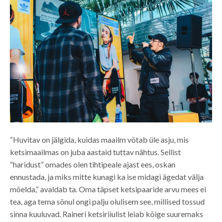
“Huvitav on jälgida, kuidas maailm võtab üle asju, mis
ketsimaailmas on juba aastaid tuttav nähtus. Sellist
“haridust” omades olen tihtipeale ajast ees, oskan
ennustada, ja miks mitte kunagi ka ise midagi ägedat välja
mõelda,” avaldab ta. Oma täpset ketsipaaride arvu mees ei
tea, aga tema sõnul ongi palju olulisem see, millised tossud
sinna kuuluvad. Raineri ketsiriiulist leiab kõige suuremaks