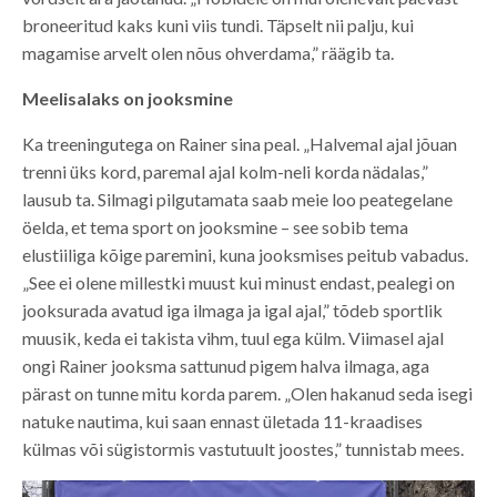
broneeritud kaks kuni viis tundi. Täpselt nii palju, kui
magamise arvelt olen nõus ohverdama,” räägib ta.
Meelisalaks on jooksmine
Ka treeningutega on Rainer sina peal. „Halvemal ajal jõuan
trenni üks kord, paremal ajal kolm-neli korda nädalas,”
lausub ta. Silmagi pilgutamata saab meie loo peategelane
öelda, et tema sport on jooksmine – see sobib tema
elustiiliga kõige paremini, kuna jooksmises peitub vabadus.
„See ei olene millestki muust kui minust endast, pealegi on
jooksurada avatud iga ilmaga ja igal ajal,” tõdeb sportlik
muusik, keda ei takista vihm, tuul ega külm. Viimasel ajal
ongi Rainer jooksma sattunud pigem halva ilmaga, aga
pärast on tunne mitu korda parem. „Olen hakanud seda isegi
natuke nautima, kui saan ennast ületada 11-kraadises
külmas või sügistormis vastutuult joostes,” tunnistab mees.