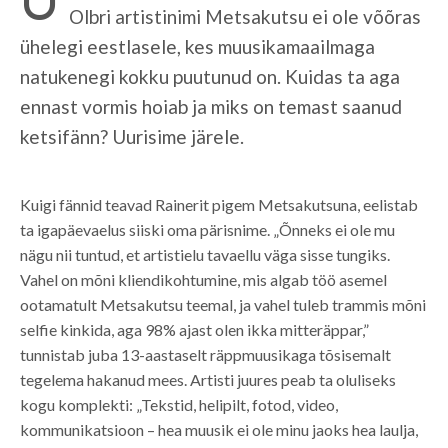
Olbri artistinimi Metsakutsu ei ole võõras
ühelegi eestlasele, kes muusikamaailmaga
natukenegi kokku puutunud on. Kuidas ta aga
ennast vormis hoiab ja miks on temast saanud
ketsifänn? Uurisime järele.
Kuigi fännid teavad Rainerit pigem Metsakutsuna, eelistab
ta igapäevaelus siiski oma pärisnime. „Õnneks ei ole mu
nägu nii tuntud, et artistielu tavaellu väga sisse tungiks.
Vahel on mõni kliendikohtumine, mis algab töö asemel
ootamatult Metsakutsu teemal, ja vahel tuleb trammis mõni
selfie kinkida, aga 98% ajast olen ikka mitteräppar,”
tunnistab juba 13-aastaselt räppmuusikaga tõsisemalt
tegelema hakanud mees. Artisti juures peab ta oluliseks
kogu komplekti: „Tekstid, helipilt, fotod, video,
kommunikatsioon – hea muusik ei ole minu jaoks hea laulja,