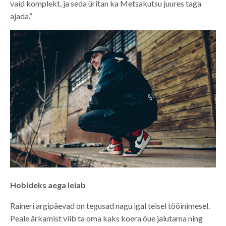
vaid komplekt, ja seda üritan ka Metsakutsu juures taga
ajada.”
Hobideks aega leiab
Raineri argipäevad on tegusad nagu igal teisel tööinimesel.
Peale ärkamist viib ta oma kaks koera õue jalutama ning