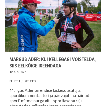
MARGUS ADER: KUI KELLEGAGI VÕISTELDA,
SIIS EELKÕIGE ISEENDAGA
12. MAI 2026
ELUSTIIL
ÜRITUSED
Margus Ader on endise laskesuusataja,
spordikommentaatori ja päevajuhina näinud
sporti mitme nurga alt – sportlasena rajal
pingutades, mikrofoni taga emotsioone…