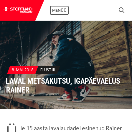
MENÜÜ
8. MAI 2018
ELUSTIIL
LAVAL METSAKUTSU, IGAPÄEVAELUS
RAINER
Ü
le 15 aasta lavalaudadel esinenud Rainer