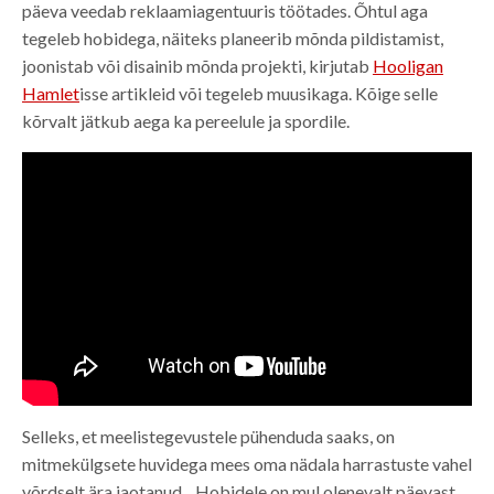
päeva veedab reklaamiagentuuris töötades. Õhtul aga
tegeleb hobidega, näiteks planeerib mõnda pildistamist,
joonistab või disainib mõnda projekti, kirjutab
Hooligan
Hamlet
isse artikleid või tegeleb muusikaga. Kõige selle
kõrvalt jätkub aega ka pereelule ja spordile.
Selleks, et meelistegevustele pühenduda saaks, on
mitmekülgsete huvidega mees oma nädala harrastuste vahel
võrdselt ära jaotanud. „Hobidele on mul olenevalt päevast