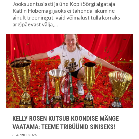
Jooksuentusiasti ja ühe Kopli Sörgi algataja
Kätlin Hõbemägi jaoks ei tähenda liikumine
ainult treeningut, vaid võimalust tulla korraks
argipäevast välja,…
KELLY ROSEN KUTSUB KOONDISE MÄNGE
VAATAMA: TEEME TRIBÜÜNID SINISEKS!
3. APRILL 2026