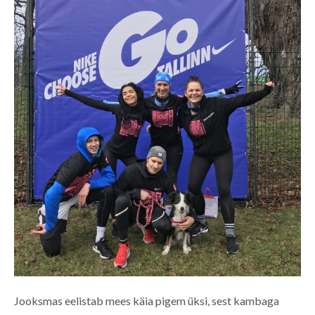
Jooksmas eelistab mees käia pigem üksi, sest kambaga