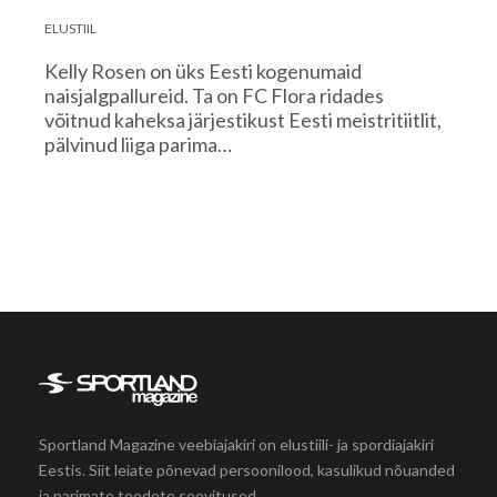
ELUSTIIL
Kelly Rosen on üks Eesti kogenumaid
naisjalgpallureid. Ta on FC Flora ridades
võitnud kaheksa järjestikust Eesti meistritiitlit,
pälvinud liiga parima…
Sportland Magazine veebiajakiri on elustiili- ja spordiajakiri
Eestis. Siit leiate põnevad persoonilood, kasulikud nõuanded
ja parimate toodete soovitused.