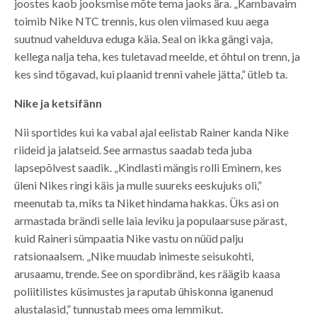
joostes kaob jooksmise mõte tema jaoks ära. „Kambavaim
toimib Nike NTC trennis, kus olen viimased kuu aega
suutnud vahelduva eduga käia. Seal on ikka gängi vaja,
kellega nalja teha, kes tuletavad meelde, et õhtul on trenn, ja
kes sind tögavad, kui plaanid trenni vahele jätta,” ütleb ta.
Nike ja ketsifänn
Nii sportides kui ka vabal ajal eelistab Rainer kanda Nike
riideid ja jalatseid. See armastus saadab teda juba
lapsepõlvest saadik. „Kindlasti mängis rolli Eminem, kes
üleni Nikes ringi käis ja mulle suureks eeskujuks oli,”
meenutab ta, miks ta Niket hindama hakkas. Üks asi on
armastada brändi selle laia leviku ja populaarsuse pärast,
kuid Raineri sümpaatia Nike vastu on nüüd palju
ratsionaalsem. „Nike muudab inimeste seisukohti,
arusaamu, trende. See on spordibränd, kes räägib kaasa
poliitilistes küsimustes ja raputab ühiskonna iganenud
alustalasid,” tunnustab mees oma lemmikut.