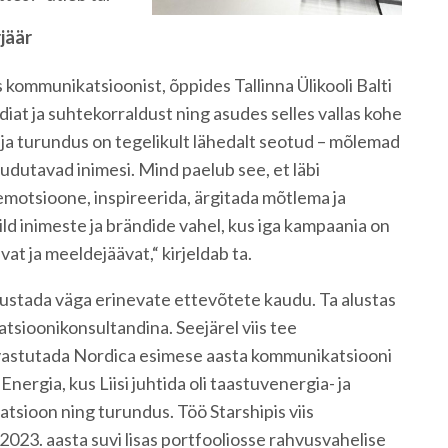
jäär
 kommunikatsioonist, õppides Tallinna Ülikooli Balti
iat ja suhtekorraldust ning asudes selles vallas kohe
ja turundus on tegelikult lähedalt seotud – mõlemad
uudutavad inimesi. Mind paelub see, et läbi
motsioone, inspireerida, ärgitada mõtlema ja
ld inimeste ja brändide vahel, kus iga kampaania on
at ja meeldejäävat,“ kirjeldab ta.
utustada väga erinevate ettevõtete kaudu. Ta alustas
sioonikonsultandina. Seejärel viis tee
vastutada Nordica esimese aasta kommunikatsiooni
 Energia, kus Liisi juhtida oli taastuvenergia- ja
ioon ning turundus. Töö Starshipis viis
023. aasta suvi lisas portfooliosse rahvusvahelise