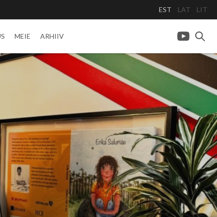
EST
LAT
LIT
US
MEIE
ARHIIV