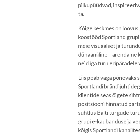
pilkupüüdvad, inspireeriva
ta.
Kõige keskmes on loovus, 
koostööd Sportland grupi 
meie visuaalset ja turundu
dünaamiline – arendame 
neid iga turu eripäradele 
Liis peab väga põnevaks 
Sportlandi brändijuhtidega
klientide seas õigete sih
positsiooni hinnatud part
suhtlus Balti turgude tur
grupi e-kaubanduse ja ve
kõigis Sportlandi kanalites