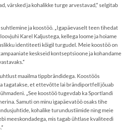
d, värsked ja kohalikke turge arvestavad,“ selgitab
suhtlemine ja koostöö. „Igapäevaselt teen tihedat
loovjuhi Karel Kaljustega, kellega loome ja hoiame
slikku identiteeti kõigil turgudel. Meie koostöö on
kampaaniate keskseid kontseptsioone ja kohandame
vastavaks.“
suhtlust maailma tippbrändidega. Koostöös
 tagatakse, et ettevõtte lai brändiportfell jõuab
trühmadeni. „See koostöö tugevdab ka Sportlandi
nerina. Samuti on minu igapäevatöö osaks tihe
undusjuhtide, kohalike turundustiimide ning meie
ebi meeskondadega, mis tagab ühtlase kvaliteedi
.“