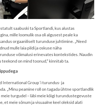
ustatult saabuski ta Sportlandi, kus alustas
na, mille loomulik osa oli algusest peale ka
sandus orgaaniliselt turunduse juhtimine. „Need
nud mulle laia pildi ja oskuse näha
runduse võimalusi erinevates kontekstides. Naudin
 teekond on mind toonud,“ kinnitab ta.
tippudega
d International Group´i turundus- ja
a. „Minu peamine roll on tagada ühtne sportlandlik
 meie turgudel – läbi meie kõigi turundustegevuste
e, et meie sõnum ja visuaalne keel oleksid alati