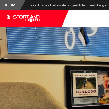
KUUM
Mont-Blanc Marathon: rasked tõusud, võimsad vaa