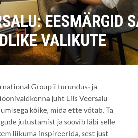
ERSALU: EESMÄRGID 
DLIKE VALIKUTE
rnational Group´i turundus- ja
oonivaldkonna juht Liis Veersalu
umisega kõike, mida ette võtab. Ta
ude jutustamist ja soovib läbi selle
em liikuma inspireerida, sest just