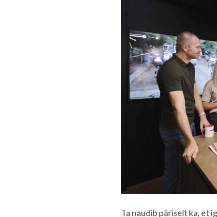
Ta naudib päriselt ka, et i