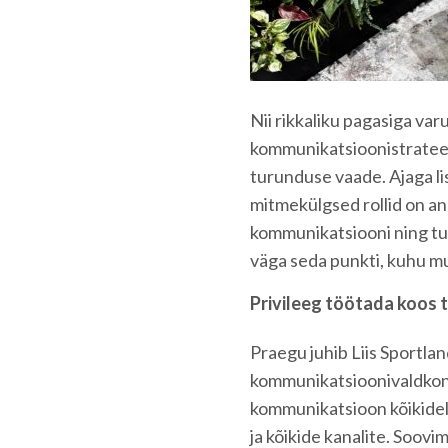
Nii rikkaliku pagasiga var
kommunikatsioonistrateegi
turunduse vaade. Ajaga li
mitmekülgsed rollid on and
kommunikatsiooni ning tu
väga seda punkti, kuhu mu
Privileeg töötada koos 
Praegu juhib Liis Sportlan
kommunikatsioonivaldkond
kommunikatsioon kõikidel
ja kõikide kanalite. Soovim