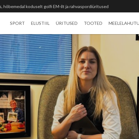
ted ja unustamatu kogemus
SPORT
ELUSTIIL
ÜRITUSED
TOOTED
MEELELAHUT