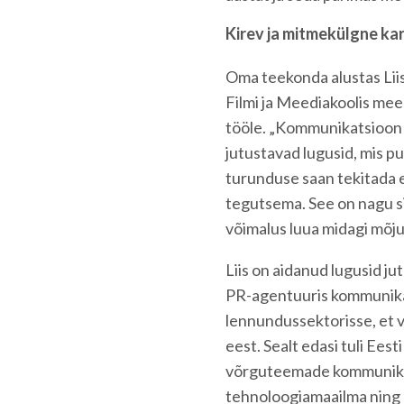
Kirev ja mitmekülgne kar
Oma teekonda alustas Liis
Filmi ja Meediakoolis meed
tööle. „Kommunikatsioon 
jutustavad lugusid, mis p
turunduse saan tekitada e
tegutsema. See on nagu si
võimalus luua midagi mõjuv
Liis on aidanud lugusid j
PR-agentuuris kommunikat
lennundussektorisse, et 
eest. Sealt edasi tuli Eesti
võrguteemade kommunikats
tehnoloogiamaailma ning 2