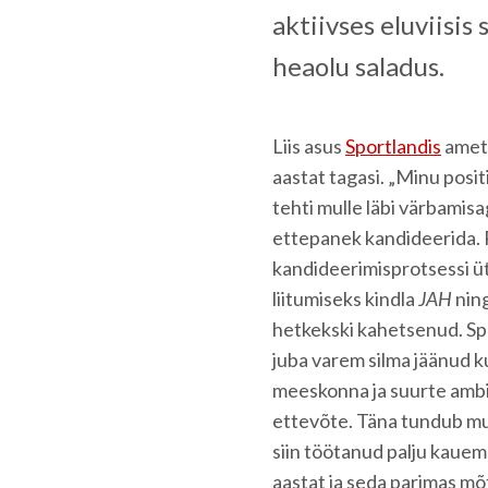
aktiivses eluviisis 
heaolu saladus.
Liis asus
Sportlandis
ameti
aastat tagasi. „Minu posit
tehti mulle läbi värbamis
ettepanek kandideerida. 
kandideerimisprotsessi üt
liitumiseks kindla
JAH
nin
hetkekski kahetsenud. Spo
juba varem silma jäänud k
meeskonna ja suurte amb
ettevõte. Täna tundub mul
siin töötanud palju kauem 
aastat ja seda parimas mõt