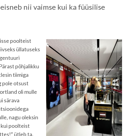
seisneb nii vaimse kui ka füüsilise
sse poolteist
iivseks üllatuseks
agentuuri
Pärast põhjalikku
lesin tiimiga
g pole otsust
rtland oli mulle
ui särava
itsioonidega
le, nagu oleksin
kui poolteist
tes!“ ütleb ta.