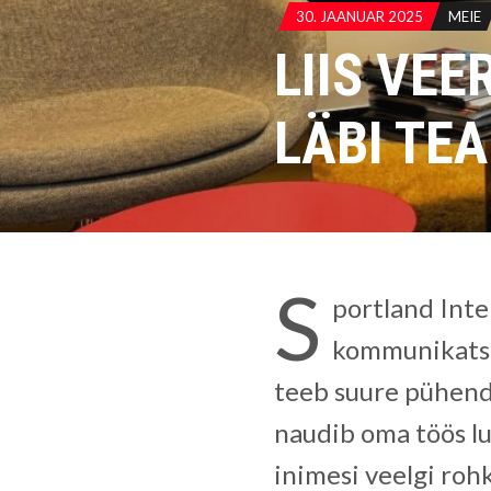
30. JAANUAR 2025
MEIE
LIIS VE
LÄBI TEA
S
portland Inte
kommunikatsi
teeb suure pühend
naudib oma töös lug
inimesi veelgi rohk