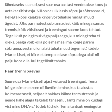
lähedaseks saanud, sest suur osa aastast veedetakse koos ja
aetakse ühist asja. Nii on neiul klassis sõpru ja sõbrannasid,
kellega koos käiakse kinos või tehakse midagi muud
ägedat. „Üks parimatest sõbrannadest käib minuga samas
trennis, kõik võistlused ja treeningud saame koos tehtud.
Tegelikult polegi mul väga palju aega, kus midagi teha ei
oleks. Seega võib-olla pole ma maailma kõige parem
sõbranna, sest mul on alati tuhat muud tegemist,“ tõdeb
Marie-Liset, et kiire elutempo ei lase sõpradega alati nii
palju koos olla, kui tegelikult tahaks.
Paar trenni päevas
Suure osa Marie-Liseti ajast võtavad treeningud. Tema
kõige esimene trenn oli iluvõimlemine, kus ta alustas
kolmeaastaselt, neljaselt hakkas käima tantsutrennis ja
nende kahe alaga tegeleb tänaseni. „Tantsimine on kuidagi
vist minu DNA-s,“ tõdeb tüdruk. Tema tantsutreeningute