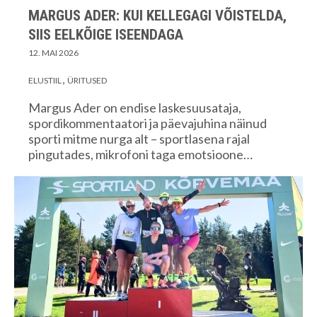
MARGUS ADER: KUI KELLEGAGI VÕISTELDA,
SIIS EELKÕIGE ISEENDAGA
12. MAI 2026
ELUSTIIL
ÜRITUSED
Margus Ader on endise laskesuusataja,
spordikommentaatori ja päevajuhina näinud
sporti mitme nurga alt – sportlasena rajal
pingutades, mikrofoni taga emotsioone…