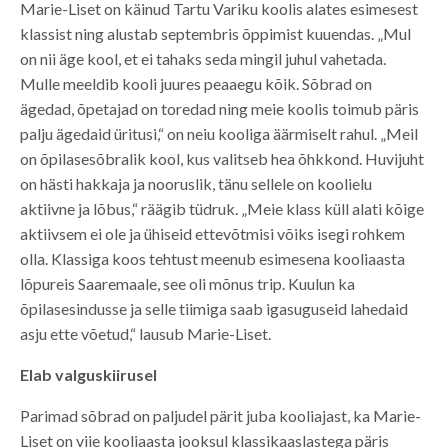
Marie-Liset on käinud Tartu Variku koolis alates esimesest
klassist ning alustab septembris õppimist kuuendas. „Mul
on nii äge kool, et ei tahaks seda mingil juhul vahetada.
Mulle meeldib kooli juures peaaegu kõik. Sõbrad on
ägedad, õpetajad on toredad ning meie koolis toimub päris
palju ägedaid üritusi,“ on neiu kooliga äärmiselt rahul. „Meil
on õpilasesõbralik kool, kus valitseb hea õhkkond. Huvijuht
on hästi hakkaja ja nooruslik, tänu sellele on koolielu
aktiivne ja lõbus,“ räägib tüdruk. „Meie klass küll alati kõige
aktiivsem ei ole ja ühiseid ettevõtmisi võiks isegi rohkem
olla. Klassiga koos tehtust meenub esimesena kooliaasta
lõpureis Saaremaale, see oli mõnus trip. Kuulun ka
õpilasesindusse ja selle tiimiga saab igasuguseid lahedaid
asju ette võetud,“ lausub Marie-Liset.
Elab valguskiirusel
Parimad sõbrad on paljudel pärit juba kooliajast, ka Marie-
Liset on viie kooliaasta jooksul klassikaaslastega päris