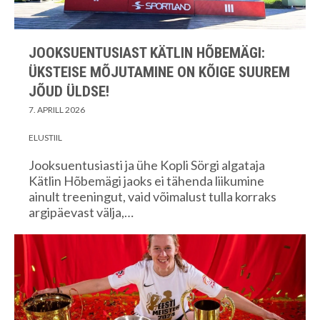
JOOKSUENTUSIAST KÄTLIN HÕBEMÄGI:
ÜKSTEISE MÕJUTAMINE ON KÕIGE SUUREM
JÕUD ÜLDSE!
7. APRILL 2026
ELUSTIIL
Jooksuentusiasti ja ühe Kopli Sörgi algataja
Kätlin Hõbemägi jaoks ei tähenda liikumine
ainult treeningut, vaid võimalust tulla korraks
argipäevast välja,…