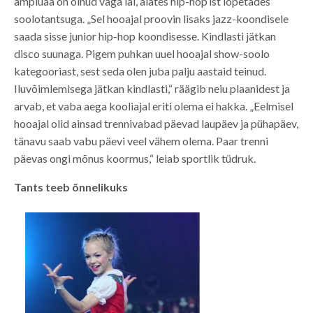
ampluaa on olnud väga lai, alates hip-hop’ist lõpetades
soolotantsuga. „Sel hooajal proovin lisaks jazz-koondisele
saada sisse junior hip-hop koondisesse. Kindlasti jätkan
disco suunaga. Pigem puhkan uuel hooajal show-soolo
kategooriast, sest seda olen juba palju aastaid teinud.
Iluvõimlemisega jätkan kindlasti,“ räägib neiu plaanidest ja
arvab, et vaba aega kooliajal eriti olema ei hakka. „Eelmisel
hooajal olid ainsad trennivabad päevad laupäev ja pühapäev,
tänavu saab vabu päevi veel vähem olema. Paar trenni
päevas ongi mõnus koormus,“ leiab sportlik tüdruk.
Tants teeb õnnelikuks