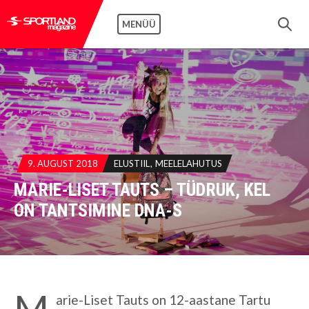
MENÜÜ
9. AUGUST 2018
ELUSTIIL
MEELELAHUTUS
MARIE-LISET TAUTS – TÜDRUK, KEL
ON TANTSIMINE DNA-S
M
arie-Liset Tauts on 12-aastane Tartu