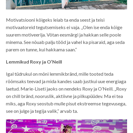
Motivatsiooni kõigeks leiab ta enda seest ja teisi
motivaatoreid tegutsemiseks ei vaja. „Olen ise enda kõige
suurem motiveerija. Võtan eesmärgi ja hakkan selle poole
minema. See nõuab palju tööd ja vahel ka pisaraid, aga seda
parem on tunne, kui hakkama saan.“
Lemmikud Roxy ja O’Neill
Igal tüdrukul on mõni lemmikbränd, mille tooted teda
rõõmsaks teevad ja mida kandes saab justkui uue energiaga
laetud. Marie-Liseti jaoks on nendeks Roxy ja O’Neill. „Roxy
on chill bränd, nooruslik, aktiivne ja pilkupüüdev. Ma ei tea
miks, aga Roxy seostub mulle pisut ekstreemse tegevusega,
see on julge ja tegija valik,“ arvab ta.