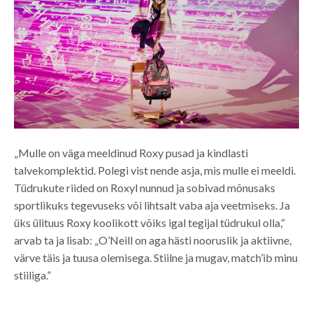
„Mulle on väga meeldinud Roxy pusad ja kindlasti
talvekomplektid. Polegi vist nende asja, mis mulle ei meeldi.
Tüdrukute riided on Roxyl nunnud ja sobivad mõnusaks
sportlikuks tegevuseks või lihtsalt vaba aja veetmiseks. Ja
üks ülituus Roxy koolikott võiks igal tegijal tüdrukul olla,“
arvab ta ja lisab: „O’Neill on aga hästi nooruslik ja aktiivne,
värve täis ja tuusa olemisega. Stiilne ja mugav, match’ib minu
stiiliga.”