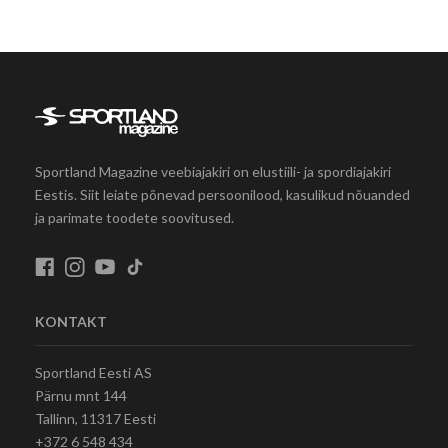
Sportland Magazine veebiajakiri on elustiili- ja spordiajakiri
Eestis. Siit leiate põnevad persoonilood, kasulikud nõuanded
ja parimate toodete soovitused.
KONTAKT
Sportland Eesti AS
Pärnu mnt 144
Tallinn, 11317 Eesti
+372 6 548 434