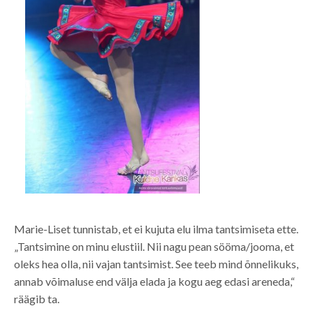
Marie-Liset tunnistab, et ei kujuta elu ilma tantsimiseta ette.
„Tantsimine on minu elustiil. Nii nagu pean sööma/jooma, et
oleks hea olla, nii vajan tantsimist. See teeb mind õnnelikuks,
annab võimaluse end välja elada ja kogu aeg edasi areneda,“
räägib ta.