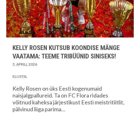
KELLY ROSEN KUTSUB KOONDISE MÄNGE
VAATAMA: TEEME TRIBÜÜNID SINISEKS!
3. APRILL 2026
ELUSTIIL
Kelly Rosen on üks Eesti kogenumaid
naisjalgpallureid. Ta on FC Flora ridades
võitnud kaheksa järjestikust Eesti meistritiitlit,
pälvinud liiga parima…