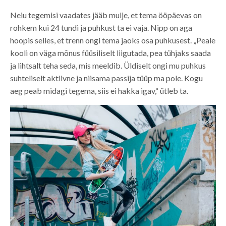
Neiu tegemisi vaadates jääb mulje, et tema ööpäevas on
rohkem kui 24 tundi ja puhkust ta ei vaja. Nipp on aga
hoopis selles, et trenn ongi tema jaoks osa puhkusest. „Peale
kooli on väga mõnus füüsiliselt liigutada, pea tühjaks saada
ja lihtsalt teha seda, mis meeldib. Üldiselt ongi mu puhkus
suhteliselt aktiivne ja niisama passija tüüp ma pole. Kogu
aeg peab midagi tegema, siis ei hakka igav,“ ütleb ta.