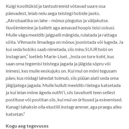
Kuigi koolitükid ja tantsutrennid võtavad suure osa
päevadest, leiab neiu aega teistegi hobide jaoks.
„Akrobaatika on lahe – mõnus pingutus ja väljakutse.
Iluvõimlemine ja ballett aga annavad hoopis teisi oskusi.
Mulle väga meeldib jalgpalli mängida, rulatada ja rattaga
sõita. Vihmaste ilmadega on mõnus joonistada või lugeda. Ja
kui seda hobiks saab nimetada, siis minu SUUR hobi on
Instagram,“ loetleb Marie-Liset. „Insta on tore koht, kus
saan oma tegemisi teistega jagada ja jälgida sõpru või
inimesi, kes mulle eeskujuks on. Kui mul on mõni tegusam
päev, kus midagi lahedat toimub, siis püüan alati seda oma
jälgijatega jagada. Mulle hullult meeldib riietega katsetada
ja kui leian mõne ägeda outfit’i, siis tavaliselt teen sellest
postituse või postitan siis, kui mul on üritused ja esinemised.
Kunagi tahaksin olla elustiili instagrammer, aga praegu alles
katsetan.“
Kogu aeg tegevuses