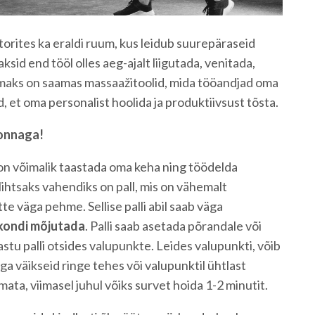
torites ka eraldi ruum, kus leidub suurepäraseid
ksid end tööl olles aeg-ajalt liigutada, venitada,
maks on saamas massaažitoolid, mida tööandjad oma
, et oma personalist hoolida ja produktiivsust tõsta.
konnaga!
on võimalik taastada oma keha ning töödelda
 lihtsaks vahendiks on pall, mis on vähemalt
tte väga pehme. Sellise palli abil saab väga
rkondi mõjutada
. Palli saab asetada põrandale või
stu palli otsides valupunkte. Leides valupunkti, võib
ga väikseid ringe tehes või valupunktil ühtlast
mata, viimasel juhul võiks survet hoida 1-2 minutit.