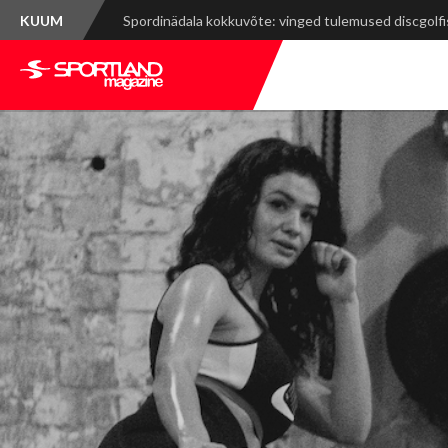
KUUM
Mont-Blanc Marathon: rasked tõusud, võimsad vaa