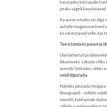
kasutades käsi lauale toet
peaks sageli kasutatavad 
Ka autos istudes on õige 
autode mugavusastmed võ
ka salvestavad selle, kui 
Tee istumises pause ja li
Ülal loetletud probleemid
liikumiseks. Liikuda võiks
asendis töötades, oleks s
veidi liigutada
.
Näiteks jalutada, hingata
lihasgrupid – selleks sobi
minutit, kuid annab oluli
vältida sundasenditest te