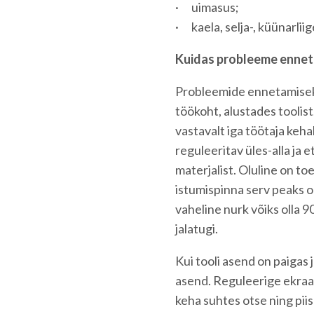
· uimasus;
· kaela, selja-, küünarlii
Kuidas probleeme enne
Probleemide ennetamiseks
töökoht, alustades toolis
vastavalt iga töötaja keha
reguleeritav üles-alla ja 
materjalist. Oluline on to
istumispinna serv peaks o
vaheline nurk võiks olla 9
jalatugi.
Kui tooli asend on paigas
asend. Reguleerige ekraan
keha suhtes otse ning piisa