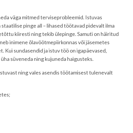
neda väga mitmed terviseprobleemid. Istuvas
staatilise pinge all – lihased töötavad pidevalt ilma
õttu kiiresti ning tekib ülepinge. Samuti on häiritud
nneb inimene õlavöötmepiirkonnas või jäsemetes
 Kui sundasendid ja istuv töö on igapäevased,
 üha süveneda ning kujuneda haigusteks.
stuvast ning vales asendis töötamisest tulenevalt
etes;