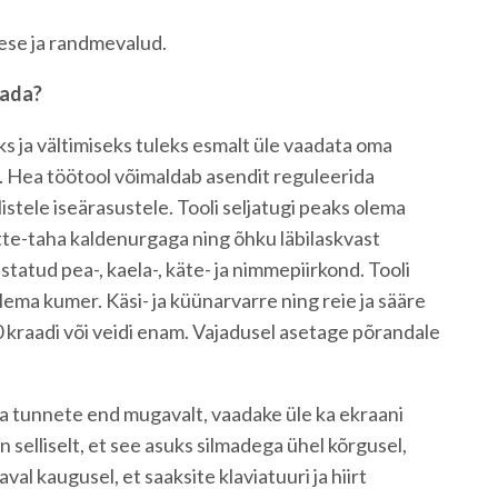
gese ja randmevalud.
tada?
 ja vältimiseks tuleks esmalt üle vaadata oma
t. Hea töötool võimaldab asendit reguleerida
listele iseärasustele. Tooli seljatugi peaks olema
ette-taha kaldenurgaga ning õhku läbilaskvast
estatud pea-, kaela-, käte- ja nimmepiirkond. Tooli
lema kumer. Käsi- ja küünarvarre ning reie ja sääre
0 kraadi või veidi enam. Vajadusel asetage põrandale
 ja tunnete end mugavalt, vaadake üle ka ekraani
 selliselt, et see asuks silmadega ühel kõrgusel,
val kaugusel, et saaksite klaviatuuri ja hiirt