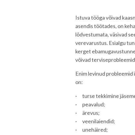
Istuva tööga võivad kaas
asendis töötades, on keha 
lõdvestumata, väsivad seet
verevarustus. Esialgu tu
kerget ebamugavustunnet.
võivad terviseprobleemid
Enim levinud probleemid i
on:
· turse tekkimine jäsem
· peavalud;
· ärevus;
· veenilaiendid;
· unehäired;