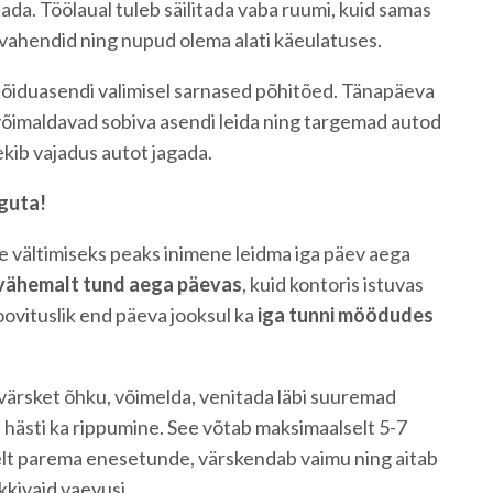
ada. Töölaual tuleb säilitada vaba ruumi, kuid samas
vahendid ning nupud olema alati käeulatuses.
sõiduasendi valimisel sarnased põhitõed. Tänapäeva
imaldavad sobiva asendi leida ning targemad autod
tekib vajadus autot jagada.
iguta!
e vältimiseks peaks inimene leidma iga päev aega
vähemalt tund aega päevas
, kuid kontoris istuvas
oovituslik end päeva jooksul ka
iga tunni möödudes
 värsket õhku, võimelda, venitada läbi suuremad
b hästi ka rippumine. See võtab maksimaalselt 5-7
selt parema enesetunde, värskendab vaimu ning aitab
kkivaid vaevusi.