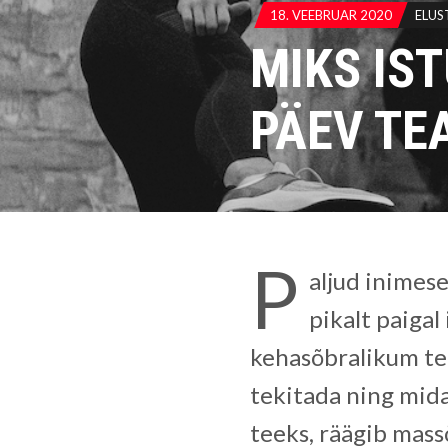
18. VEEBRUAR 2020
ELUST
MIKS IST
PÄEV TEA
P
aljud inimes
pikalt paigal
kehasõbralikum te
tekitada ning mida 
teeks, räägib mass