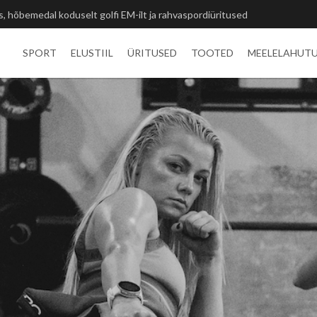
ted ja unustamatu kogemus
SPORT
ELUSTIIL
ÜRITUSED
TOOTED
MEELELAHUT