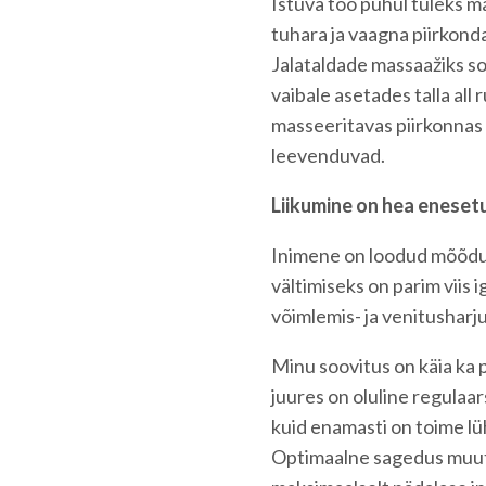
Istuva töö puhul tuleks m
tuhara ja vaagna piirkonda
Jalataldade massaažiks sob
vaibale asetades talla all 
masseeritavas piirkonnas a
leevenduvad.
Liikumine on hea eneset
Inimene on loodud mõõduk
vältimiseks on parim viis
võimlemis- ja venitusharj
Minu soovitus on käia ka 
juures on oluline regulaar
kuid enamasti on toime lüh
Optimaalne sagedus muutu