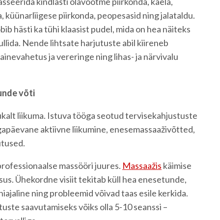
asseerida kindlasti õlavöötme piirkonda, kaela,
, küünarliigese piirkonda, peopesasid ning jalataldu.
ib hästi ka tühi klaasist pudel, mida on hea näiteks
rullida. Nende lihtsate harjutuste abil kiireneb
inevahetus ja vereringe ning lihas- ja närvivalu
unde võti
alt liikuma. Istuva tööga seotud tervisekahjustuste
 igapäevane aktiivne liikumine, enesemassaaživõtted,
utused.
professionaalse massööri juures.
Massaažis
käimise
sus. Ühekordne visiit tekitab küll hea enesetunde,
iajaline ning probleemid võivad taas esile kerkida.
ste saavutamiseks võiks olla 5-10 seanssi –