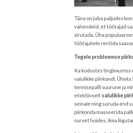
Täna on juba paljudes kon
vahendeid, et töötajad saa
sirutada. Üha populaarse
töötajatele rentida saavad
Tegele probleemse piir
Ka kodustes tingimustes 
valulikke piirkondi. Üheks
tennisepalli suurune ja mi
efektiivselt
valulikke pii
seinale ning suruda end va
piirkonda masseerida palli
survet hoides, ilma liiguta