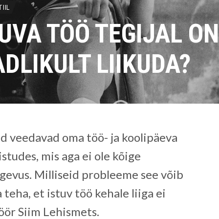
IIL
UVA TÖÖ TEGIJAL ON
DLIKULT LIIKUDA?
ed veedavad oma töö- ja koolipäeva
 istudes, mis aga ei ole kõige
gevus. Milliseid probleeme see võib
teha, et istuv töö kehale liiga ei
öör Siim Lehismets.