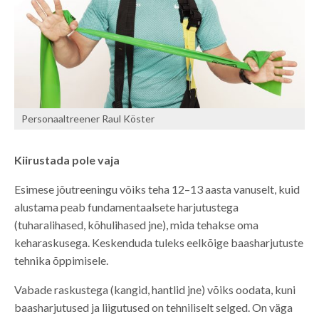
Personaaltreener Raul Köster
Kiirustada pole vaja
Esimese jõutreeningu võiks teha 12–13 aasta vanuselt, kuid
alustama peab fundamentaalsete harjutustega
(tuharalihased, kõhulihased jne), mida tehakse oma
keharaskusega. Keskenduda tuleks eelkõige baasharjutuste
tehnika õppimisele.
Vabade raskustega (kangid, hantlid jne) võiks oodata, kuni
baasharjutused ja liigutused on tehniliselt selged. On väga