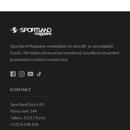
Sportland Magazine veebiajakiri on elustiili- ja spordiajakiri
Eestis. Siit leiate põnevad persoonilood, kasulikud nõuanded
ja parimate toodete soovitused.
KONTAKT
Sportland Eesti AS
Pärnu mnt 144
Tallinn, 11317 Eesti
+372 6 548 434