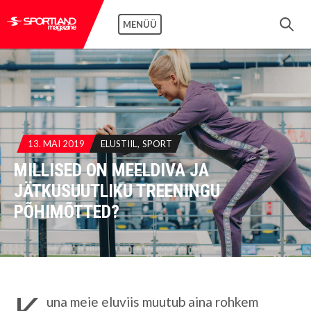
MENÜÜ
13. MAI 2019
ELUSTIIL
SPORT
MILLISED ON MEELDIVA JA
JÄTKUSUUTLIKU TREENINGU
PÕHIMÕTTED?
K
una meie eluviis muutub aina rohkem