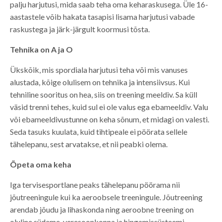
palju harjutusi, mida saab teha oma keharaskusega. Üle 16-
aastastele võib hakata tasapisi lisama harjutusi vabade
raskustega ja järk-järgult koormusi tõsta.
Tehnika on A ja O
Ükskõik, mis spordiala harjutusi teha või mis vanuses
alustada, kõige olulisem on tehnika ja intensiivsus. Kui
tehniline sooritus on hea, siis on treening meeldiv. Sa küll
väsid trenni tehes, kuid sul ei ole valus ega ebameeldiv. Valu
või ebameeldivustunne on keha sõnum, et midagi on valesti.
Seda tasuks kuulata, kuid tihtipeale ei pöörata sellele
tähelepanu, sest arvatakse, et nii peabki olema.
Õpeta oma keha
Iga tervisesportlane peaks tähelepanu pöörama nii
jõutreeningule kui ka aeroobsele treeningule. Jõutreening
arendab jõudu ja lihaskonda ning aeroobne treening on
oluline südame, veresoonkonna ja hingamissüsteemi