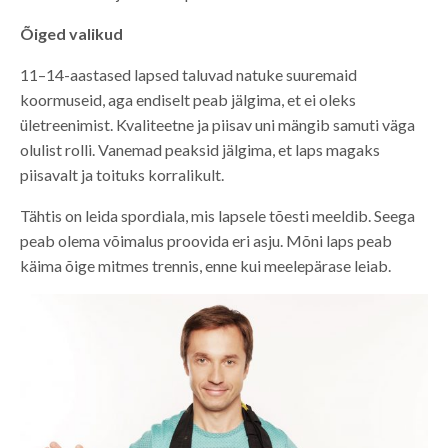
Õiged valikud
11–14-aastased lapsed taluvad natuke suuremaid
koormuseid, aga endiselt peab jälgima, et ei oleks
ületreenimist. Kvaliteetne ja piisav uni mängib samuti väga
olulist rolli. Vanemad peaksid jälgima, et laps magaks
piisavalt ja toituks korralikult.
Tähtis on leida spordiala, mis lapsele tõesti meeldib. Seega
peab olema võimalus proovida eri asju. Mõni laps peab
käima õige mitmes trennis, enne kui meelepärase leiab.