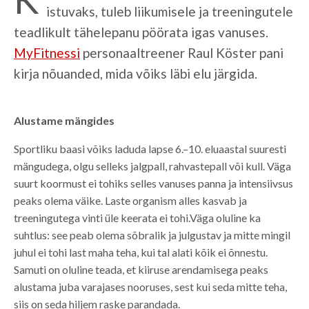
istuvaks, tuleb liikumisele ja treeningutele
teadlikult tähelepanu pöörata igas vanuses.
MyFitnessi
personaaltreener Raul Köster pani
kirja nõuanded, mida võiks läbi elu järgida.
Alustame mängides
Sportliku baasi võiks laduda lapse 6.–10. eluaastal suuresti
mängudega, olgu selleks jalgpall, rahvastepall või kull. Väga
suurt koormust ei tohiks selles vanuses panna ja intensiivsus
peaks olema väike. Laste organism alles kasvab ja
treeningutega vinti üle keerata ei tohi.Väga oluline ka
suhtlus: see peab olema sõbralik ja julgustav ja mitte mingil
juhul ei tohi last maha teha, kui tal alati kõik ei õnnestu.
Samuti on oluline teada, et kiiruse arendamisega peaks
alustama juba varajases nooruses, sest kui seda mitte teha,
siis on seda hiljem raske parandada.