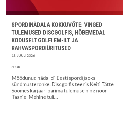
SPORDINÄDALA KOKKUVÕTE: VINGED
TULEMUSED DISCGOLFIS, HÕBEMEDAL
KODUSELT GOLFI EM-ILT JA
RAHVASPORDIÜRITUSED
13. JUULI 2026
SPORT
Möödunud nädal oli Eesti spordi jaoks
sündmusterohke. Discgolfis teenis Keiti Tätte
Soomes karjääri parima tulemuse ning noor
Taaniel Mehine tuli…