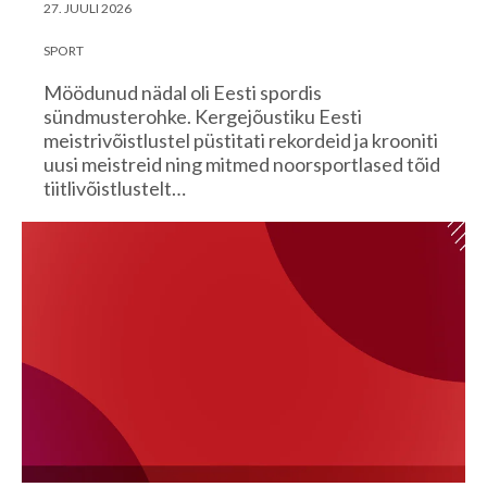
27. JUULI 2026
SPORT
Möödunud nädal oli Eesti spordis
sündmusterohke. Kergejõustiku Eesti
meistrivõistlustel püstitati rekordeid ja krooniti
uusi meistreid ning mitmed noorsportlased tõid
tiitlivõistlustelt…