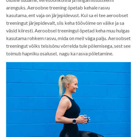
arenguks. Aeroobne treening õpetab kehale rasvu
kasutama, ent vaja on järjepidevust. Kui sa ei tee aeroobset
treeningut järjepidevalt, siis keha töövõime on väike ja sa
väsid kiiresti. Aeroobsel treeningul õpetad keha muu hulgas
kasutama rohkem rasvu, mida on meil väga palju. Aeroobset
treeningut võiks teisisõnu võrrelda tule põlemisega, sest see
toimub hapniku osalusel, nagu ka rasva põletamine.