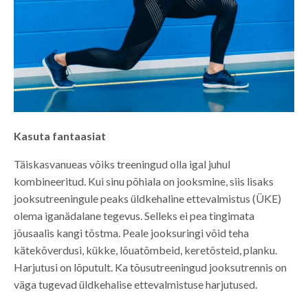
Kasuta fantaasiat
Täiskasvanueas võiks treeningud olla igal juhul
kombineeritud. Kui sinu põhiala on jooksmine, siis lisaks
jooksutreeningule peaks üldkehaline ettevalmistus (ÜKE)
olema iganädalane tegevus. Selleks ei pea tingimata
jõusaalis kangi tõstma. Peale jooksuringi võid teha
kätekõverdusi, kükke, lõuatõmbeid, keretõsteid, planku.
Harjutusi on lõputult. Ka tõusutreeningud jooksutrennis on
väga tugevad üldkehalise ettevalmistuse harjutused.