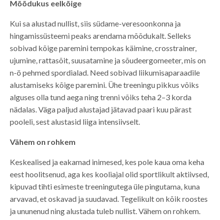
Mõõdukus eelkõige
Kui sa alustad nullist, siis südame-veresoonkonna ja
hingamissüsteemi peaks arendama mõõdukalt. Selleks
sobivad kõige paremini tempokas käimine, crosstrainer,
ujumine, rattasõit, suusatamine ja sõudeergomeeter, mis on
n-ö pehmed spordialad. Need sobivad liikumisaparaadile
alustamiseks kõige paremini. Ühe treeningu pikkus võiks
alguses olla tund aega ning trenni võiks teha 2–3 korda
nädalas. Väga paljud alustajad jätavad paari kuu pärast
pooleli, sest alustasid liiga intensiivselt.
Vähem on rohkem
Keskealised ja eakamad inimesed, kes pole kaua oma keha
eest hoolitsenud, aga kes kooliajal olid sportlikult aktiivsed,
kipuvad tihti esimeste treeningutega üle pingutama, kuna
arvavad, et oskavad ja suudavad. Tegelikult on kõik roostes
ja ununenud ning alustada tuleb nullist. Vähem on rohkem.