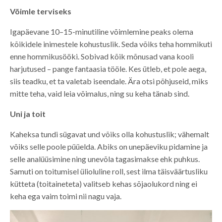
Võimle terviseks
Igapäevane 10–15-minutiline võimlemine peaks olema
kõikidele inimestele kohustuslik. Seda võiks teha hommikuti
enne hommikusööki. Sobivad kõik mõnusad vana kooli
harjutused – pange fantaasia tööle. Kes ütleb, et pole aega,
siis teadku, et ta valetab iseendale. Ära otsi põhjuseid, miks
mitte teha, vaid leia võimalus, ning su keha tänab sind.
Uni ja toit
Kaheksa tundi sügavat und võiks olla kohustuslik; vähemalt
võiks selle poole püüelda. Abiks on unepäeviku pidamine ja
selle analüüsimine ning unevõla tagasimakse ehk puhkus.
Samuti on toitumisel ülioluline roll, sest ilma täisväärtusliku
kütteta (toitaineteta) valitseb kehas sõjaolukord ning ei
keha ega vaim toimi nii nagu vaja.