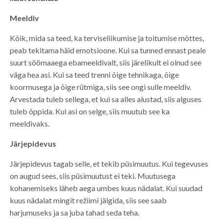
Meeldiv
Kõik, mida sa teed, ka terviseliikumise ja toitumise mõttes,
peab tekitama häid emotsioone. Kui sa tunned ennast peale
suurt söömaaega ebameeldivalt, siis järelikult ei olnud see
väga hea asi. Kui sa teed trenni õige tehnikaga, õige
koormusega ja õige rütmiga, siis see ongi sulle meeldiv.
Arvestada tuleb sellega, et kui sa alles alustad, siis alguses
tuleb õppida. Kui asi on selge, siis muutub see ka
meeldivaks.
Järjepidevus
Järjepidevus tagab selle, et tekib püsimuutus. Kui tegevuses
on augud sees, siis püsimuutust ei teki. Muutusega
kohanemiseks läheb aega umbes kuus nädalat. Kui suudad
kuus nädalat mingit režiimi jälgida, siis see saab
harjumuseks ja sa juba tahad seda teha.