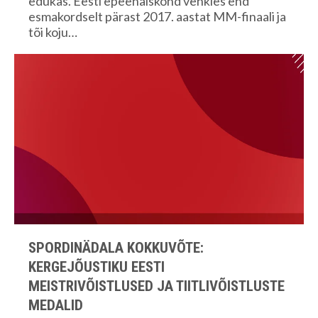
edukas. Eesti epeenaiskond vehkles end
esmakordselt pärast 2017. aastat MM-finaali ja
tõi koju…
SPORDINÄDALA KOKKUVÕTE:
KERGEJÕUSTIKU EESTI
MEISTRIVÕISTLUSED JA TIITLIVÕISTLUSTE
MEDALID