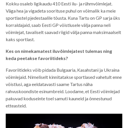
Kokku osaleb ligikaudu 410 Eesti ilu- ja rühmvõimlejat.
Väga hea ja vigadeta soorituse puhul on võimalik ka meie
sportlastel pjedestaalile tõusta. Kuna Tartu on GP sarja üks
korraldajaid, saab Eesti GP võistlusele välja panna neli
võimlejat, tavaliselt saavad riigid välja panna maksimaalselt
kaks sportlast.
Kes on nimekamatest iluvõimlejatest tulemas ning
keda peetakse favoriitideks?
Favoriitideks võib pidada Bulgaaria, Kasahstani ja Ukraina
võimlejaid. Nimeliselt kinnitatakse sportlased vahetult enne
võistlusi, aga eeldatavasti saame Tartus näha
rahvuskoondiste esinumbreid. Loodame, et Eesti võimlejad
pakuvad koduseinte toel samuti kauneid ja õnnestunud
etteasteid.