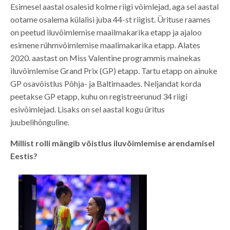
Esimesel aastal osalesid kolme riigi võimlejad, aga sel aastal
ootame osalema külalisi juba 44-st riigist. Ürituse raames
on peetud iluvõimlemise maailmakarika etapp ja ajaloo
esimene rühmvõimlemise maalimakarika etapp. Alates
2020. aastast on Miss Valentine programmis mainekas
iluvõimlemise Grand Prix (GP) etapp. Tartu etapp on ainuke
GP osavõistlus Põhja- ja Baltimaades. Neljandat korda
peetakse GP etapp, kuhu on registreerunud 34 riigi
esivõimlejad. Lisaks on sel aastal kogu üritus
juubelihõnguline.
Millist rolli mängib võistlus iluvõimlemise arendamisel
Eestis?