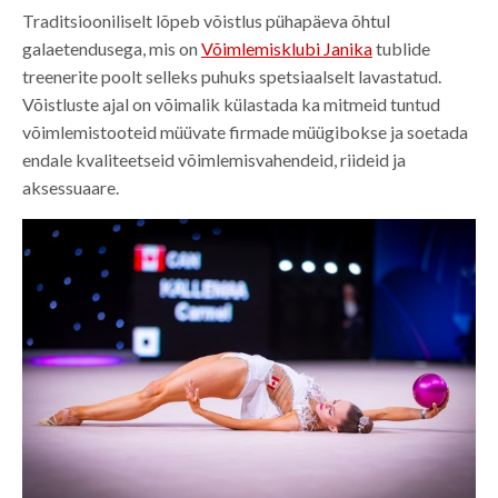
Traditsiooniliselt lõpeb võistlus pühapäeva õhtul
galaetendusega, mis on
Võimlemisklubi Janika
tublide
treenerite poolt selleks puhuks spetsiaalselt lavastatud.
Võistluste ajal on võimalik külastada ka mitmeid tuntud
võimlemistooteid müüvate firmade müügibokse ja soetada
endale kvaliteetseid võimlemisvahendeid, riideid ja
aksessuaare.