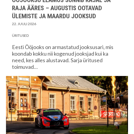
RAJA ÄÄRES – AUGUSTIS OOTAVAD
ÜLEMISTE JA MAARDU JOOKSUD
22. JUULI 2026
ÜRITUSED
Eesti Ööjooks on armastatud jooksusari, mis
koondab kokku nii kogenud jooksjad kui ka
need, kes alles alustavad. Sarja üritused
toimuvad…