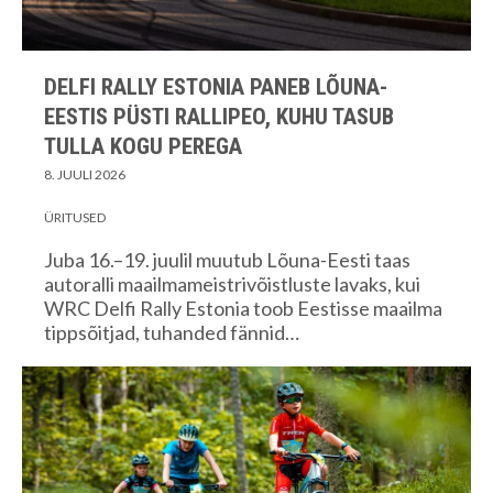
DELFI RALLY ESTONIA PANEB LÕUNA-
EESTIS PÜSTI RALLIPEO, KUHU TASUB
TULLA KOGU PEREGA
8. JUULI 2026
ÜRITUSED
Juba 16.–19. juulil muutub Lõuna-Eesti taas
autoralli maailmameistrivõistluste lavaks, kui
WRC Delfi Rally Estonia toob Eestisse maailma
tippsõitjad, tuhanded fännid…