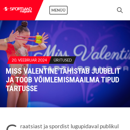
MENÜÜ
20. VEEBRUAR 2024
ÜRITUSED
MISS VALENTINE TÄHISTAB JUUBELIT
JA TOOB VÕIMLEMISMAAILMA TIPUD
TARTUSSE
G
raatsiast ja spordist lugupidaval publikul