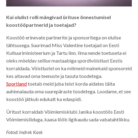
Kui olulist rolli mängivad ürituse õnnestumisel
koostööpartnerid ja toetajad?
Koostöö erinevate partnerite ja sponsoritega on elulise
tähtsusega. Suurimad Miss Valentine toetajad on Eesti
Kultuuriministeerium ja Tartu linn. Ilma nende toetuseta ei
oleks mõeldav sellise mastaabiga spordivõistlust Eestis
korraldada. Võistlustel on ka mitmeid mainekaid sponsoreid
kes aitavad oma teenuste ja tasuta toodetega.
Sportland
toetab meid juba teist korda aidates täita
auhinnalauda oma suurepäraste toodetega. Loodame, et see
koostöö jätkub edukalt ka edaspidi.
Üritust korraldab Võimlemisklubi Janika koostöös Eesti
Võimlemisliiduga, kaasa lööb ligikaudu sada vabatahtlikku.
Fotod: Indrek Kask