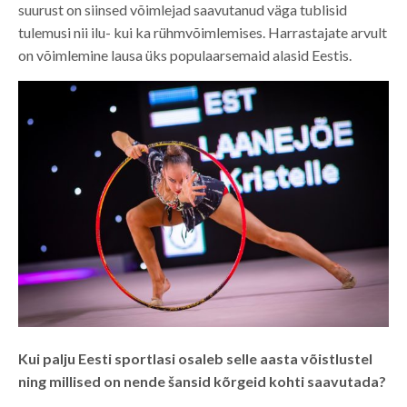
suurust on siinsed võimlejad saavutanud väga tublisid
tulemusi nii ilu- kui ka rühmvõimlemises. Harrastajate arvult
on võimlemine lausa üks populaarsemaid alasid Eestis.
Kui palju Eesti sportlasi osaleb selle aasta võistlustel
ning millised on nende šansid kõrgeid kohti saavutada?