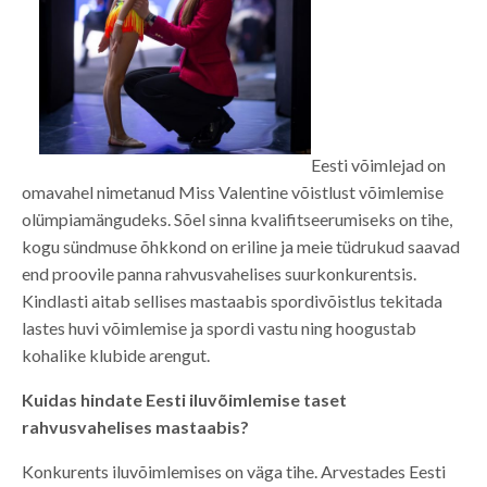
Eesti võimlejad on
omavahel nimetanud Miss Valentine võistlust võimlemise
olümpiamängudeks. Sõel sinna kvalifitseerumiseks on tihe,
kogu sündmuse õhkkond on eriline ja meie tüdrukud saavad
end proovile panna rahvusvahelises suurkonkurentsis.
Kindlasti aitab sellises mastaabis spordivõistlus tekitada
lastes huvi võimlemise ja spordi vastu ning hoogustab
kohalike klubide arengut.
Kuidas hindate Eesti iluvõimlemise taset
rahvusvahelises mastaabis?
Konkurents iluvõimlemises on väga tihe. Arvestades Eesti