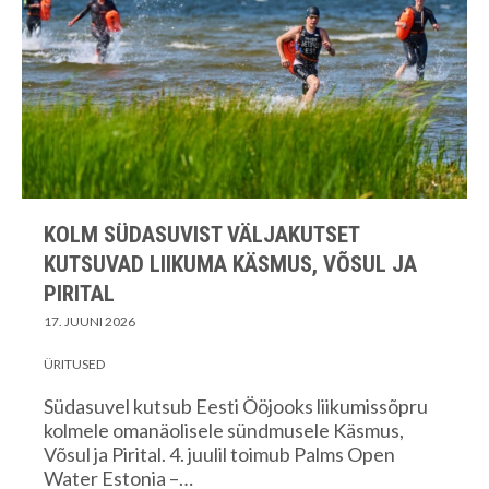
KOLM SÜDASUVIST VÄLJAKUTSET
KUTSUVAD LIIKUMA KÄSMUS, VÕSUL JA
PIRITAL
17. JUUNI 2026
ÜRITUSED
Südasuvel kutsub Eesti Ööjooks liikumissõpru
kolmele omanäolisele sündmusele Käsmus,
Võsul ja Pirital. 4. juulil toimub Palms Open
Water Estonia –…