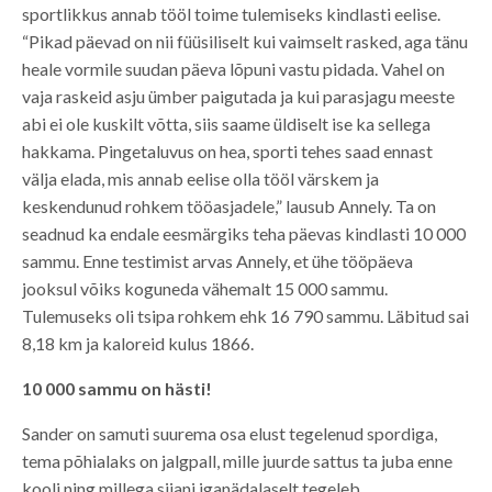
sportlikkus annab tööl toime tulemiseks kindlasti eelise.
“Pikad päevad on nii füüsiliselt kui vaimselt rasked, aga tänu
heale vormile suudan päeva lõpuni vastu pidada. Vahel on
vaja raskeid asju ümber paigutada ja kui parasjagu meeste
abi ei ole kuskilt võtta, siis saame üldiselt ise ka sellega
hakkama. Pingetaluvus on hea, sporti tehes saad ennast
välja elada, mis annab eelise olla tööl värskem ja
keskendunud rohkem tööasjadele,” lausub Annely. Ta on
seadnud ka endale eesmärgiks teha päevas kindlasti 10 000
sammu. Enne testimist arvas Annely, et ühe tööpäeva
jooksul võiks koguneda vähemalt 15 000 sammu.
Tulemuseks oli tsipa rohkem ehk 16 790 sammu. Läbitud sai
8,18 km ja kaloreid kulus 1866.
10 000 sammu on hästi!
Sander on samuti suurema osa elust tegelenud spordiga,
tema põhialaks on jalgpall, mille juurde sattus ta juba enne
kooli ning millega siiani iganädalaselt tegeleb.