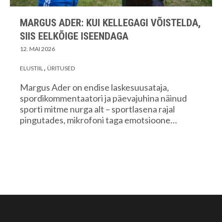
MARGUS ADER: KUI KELLEGAGI VÕISTELDA,
SIIS EELKÕIGE ISEENDAGA
12. MAI 2026
ELUSTIIL
ÜRITUSED
Margus Ader on endise laskesuusataja,
spordikommentaatori ja päevajuhina näinud
sporti mitme nurga alt – sportlasena rajal
pingutades, mikrofoni taga emotsioone…