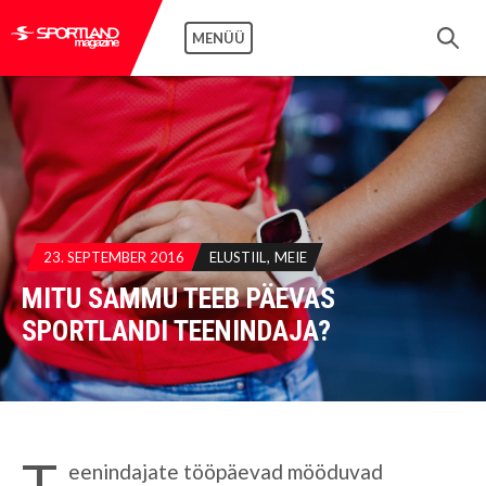
MENÜÜ
23. SEPTEMBER 2016
ELUSTIIL
MEIE
MITU SAMMU TEEB PÄEVAS
SPORTLANDI TEENINDAJA?
T
eenindajate tööpäevad mööduvad