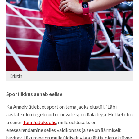
Kristin
Sportlikkus annab eelise
Ka Annely ütleb, et sport on tema jaoks elustiil. “Läbi
aastate olen tegelenud erinevate spordialadega. Hetkel olen
treener
Toni Judokoolis
, mille eelduseks on
enesearendamine selles valdkonnas ja see on äärmiselt
huvitav. Liikumine on mulle üldiselt väga tähtis, olen aktiivne