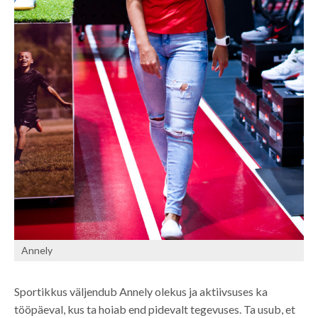
Annely
Sportikkus väljendub Annely olekus ja aktiivsuses ka
tööpäeval, kus ta hoiab end pidevalt tegevuses. Ta usub, et