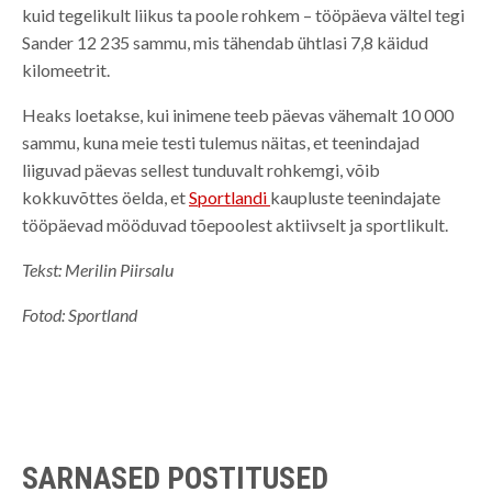
kuid tegelikult liikus ta poole rohkem – tööpäeva vältel tegi
Sander 12 235 sammu, mis tähendab ühtlasi 7,8 käidud
kilomeetrit.
Heaks loetakse, kui inimene teeb päevas vähemalt 10 000
sammu, kuna meie testi tulemus näitas, et teenindajad
liiguvad päevas sellest tunduvalt rohkemgi, võib
kokkuvõttes öelda, et
Sportlandi
kaupluste teenindajate
tööpäevad mööduvad tõepoolest aktiivselt ja sportlikult.
Tekst: Merilin Piirsalu
Fotod: Sportland
SARNASED POSTITUSED