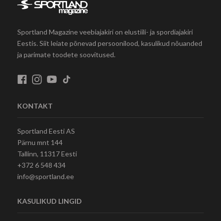
Sportland Magazine veebiajakiri on elustiili- ja spordiajakiri
Eestis. Siit leiate põnevad persoonilood, kasulikud nõuanded
ja parimate toodete soovitused.
KONTAKT
Sportland Eesti AS
Pärnu mnt 144
Tallinn, 11317 Eesti
+372 6 548 434
info@sportland.ee
KASULIKUD LINGID