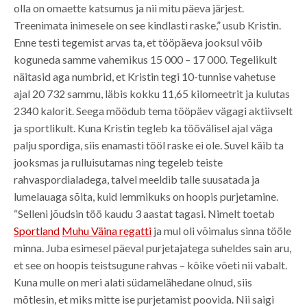
olla on omaette katsumus ja nii mitu päeva järjest.
Treenimata inimesele on see kindlasti raske,” usub Kristin.
Enne testi tegemist arvas ta, et tööpäeva jooksul võib
koguneda samme vahemikus 15 000 – 17 000. Tegelikult
näitasid aga numbrid, et Kristin tegi 10-tunnise vahetuse
ajal 20 732 sammu, läbis kokku 11,65 kilomeetrit ja kulutas
2340 kalorit. Seega möödub tema tööpäev vägagi aktiivselt
ja sportlikult. Kuna Kristin tegleb ka töövälisel ajal väga
palju spordiga, siis enamasti tööl raske ei ole. Suvel käib ta
jooksmas ja rulluisutamas ning tegeleb teiste
rahvaspordialadega, talvel meeldib talle suusatada ja
lumelauaga sõita, kuid lemmikuks on hoopis purjetamine.
“Selleni jõudsin töö kaudu 3 aastat tagasi. Nimelt toetab
Sportland
Muhu Väina regatti
ja mul oli võimalus sinna tööle
minna. Juba esimesel päeval purjetajatega suheldes sain aru,
et see on hoopis teistsugune rahvas – kõike võeti nii vabalt.
Kuna mulle on meri alati südamelähedane olnud, siis
mõtlesin, et miks mitte ise purjetamist poovida. Nii saigi