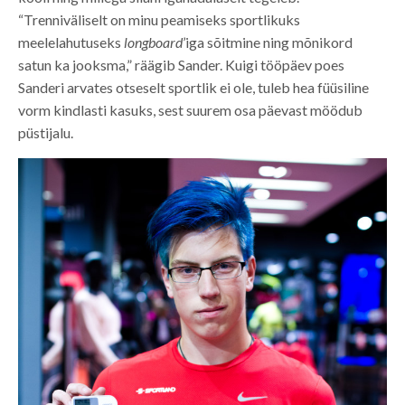
“Trenniväliselt on minu peamiseks sportlikuks
meelelahutuseks
longboard
’iga sõitmine ning mõnikord
satun ka jooksma,” räägib Sander. Kuigi tööpäev poes
Sanderi arvates otseselt sportlik ei ole, tuleb hea füüsiline
vorm kindlasti kasuks, sest suurem osa päevast möödub
püstijalu.