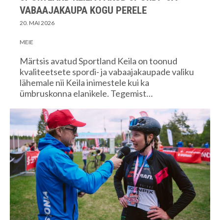
VABAAJAKAUPA KOGU PERELE
20. MAI 2026
MEIE
Märtsis avatud Sportland Keila on toonud
kvaliteetsete spordi- ja vabaajakaupade valiku
lähemale nii Keila inimestele kui ka
ümbruskonna elanikele. Tegemist…