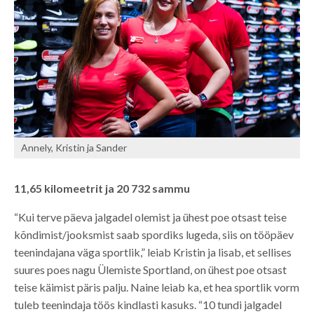
Annely, Kristin ja Sander
11,65 kilomeetrit ja 20 732 sammu
“Kui terve päeva jalgadel olemist ja ühest poe otsast teise
kõndimist/jooksmist saab spordiks lugeda, siis on tööpäev
teenindajana väga sportlik,” leiab Kristin ja lisab, et sellises
suures poes nagu Ülemiste Sportland, on ühest poe otsast
teise käimist päris palju. Naine leiab ka, et hea sportlik vorm
tuleb teenindaja töös kindlasti kasuks. “10 tundi jalgadel