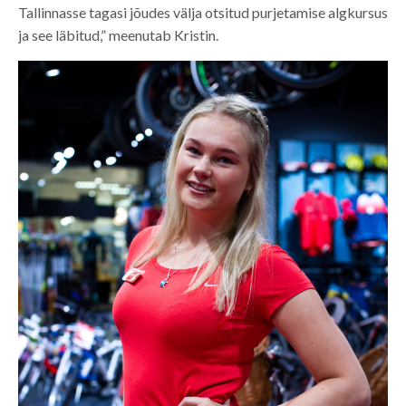
Tallinnasse tagasi jõudes välja otsitud purjetamise algkursus
ja see läbitud,” meenutab Kristin.