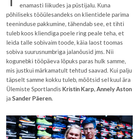
enamasti liikudes ja püstijalu. Kuna
põhiliseks tööülesandeks on klientidele parima
teeninduse pakkumine, tähendab see, et tihti
tuleb koos kliendiga poele ring peale teha, et
leida talle sobivaim toode, käia laost toomas
sobiva suurusnumbriga jalanõusid jms. Nii
kogunebki tööpäeva lõpuks paras hulk samme,
mis justkui märkamatult tehtud saavad. Kui palju
täpselt samme kokku tuleb, mõõtsid sel kuul ära
Ülemiste Sportlandis
Kristin Karp, Annely Aston
ja
Sander Päeren.