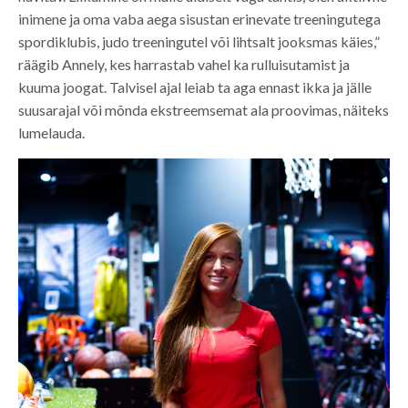
inimene ja oma vaba aega sisustan erinevate treeningutega
spordiklubis, judo treeningutel või lihtsalt jooksmas käies,”
räägib Annely, kes harrastab vahel ka rulluisutamist ja
kuuma joogat. Talvisel ajal leiab ta aga ennast ikka ja jälle
suusarajal või mõnda ekstreemsemat ala proovimas, näiteks
lumelauda.