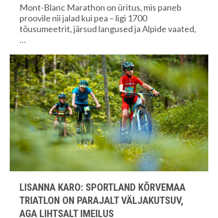
Mont-Blanc Marathon on üritus, mis paneb
proovile nii jalad kui pea – ligi 1700
tõusumeetrit, järsud langused ja Alpide vaated,
…
LISANNA KARO: SPORTLAND KÕRVEMAA
TRIATLON ON PARAJALT VÄLJAKUTSUV,
AGA LIHTSALT IMEILUS