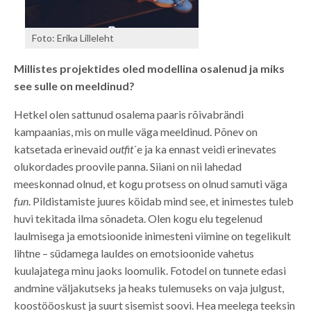
Foto: Erika Lilleleht
Millistes projektides oled modellina osalenud ja miks
see sulle on meeldinud?
Hetkel olen sattunud osalema paaris rõivabrändi
kampaanias, mis on mulle väga meeldinud. Põnev on
katsetada erinevaid
outfit
´e ja ka ennast veidi erinevates
olukordades proovile panna. Siiani on nii lahedad
meeskonnad olnud, et kogu protsess on olnud samuti väga
fun
. Pildistamiste juures köidab mind see, et inimestes tuleb
huvi tekitada ilma sõnadeta. Olen kogu elu tegelenud
laulmisega ja emotsioonide inimesteni viimine on tegelikult
lihtne – südamega lauldes on emotsioonide vahetus
kuulajatega minu jaoks loomulik. Fotodel on tunnete edasi
andmine väljakutseks ja heaks tulemuseks on vaja julgust,
koostööoskust ja suurt sisemist soovi. Hea meelega teeksin