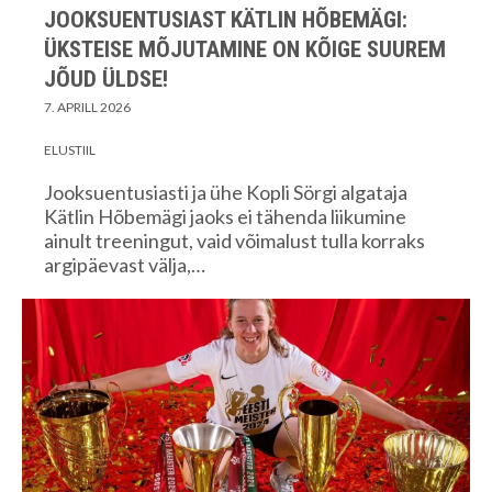
JOOKSUENTUSIAST KÄTLIN HÕBEMÄGI:
ÜKSTEISE MÕJUTAMINE ON KÕIGE SUUREM
JÕUD ÜLDSE!
7. APRILL 2026
ELUSTIIL
Jooksuentusiasti ja ühe Kopli Sörgi algataja
Kätlin Hõbemägi jaoks ei tähenda liikumine
ainult treeningut, vaid võimalust tulla korraks
argipäevast välja,…