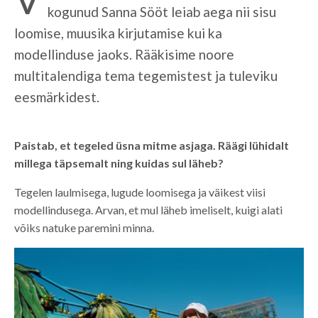
kogunud Sanna Sööt leiab aega nii sisu
loomise, muusika kirjutamise kui ka
modellinduse jaoks. Rääkisime noore
multitalendiga tema tegemistest ja tuleviku
eesmärkidest.
Paistab, et tegeled üsna mitme asjaga. Räägi lühidalt
millega täpsemalt ning kuidas sul läheb?
Tegelen laulmisega, lugude loomisega ja väikest viisi
modellindusega. Arvan, et mul läheb imeliselt, kuigi alati
võiks natuke paremini minna.