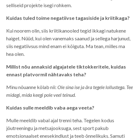
selliseid projekte isegi rohkem.
Kuidas tuled toime negatiivse tagasiside ja kriitikaga?
Kui noorem olin, siis kriitikanooled tegid ikkagi natukene
haiget. Nüüd, kui olen vanemaks saanud ja sellega harjunud,
siis negatiivsus mind enam ei kõiguta. Ma tean, milles ma
hea olen.
Millist nõu annaksid algajatele tiktokkeritele, kuidas
ennast platvormil nähtavaks teha?
Minu nõuanne kõlab nii:
Ole sina ise ja ära tegele lollustega. Tee
midagi, mida keegi pole veel teinud.
Kuidas sulle meeldib vaba aega veeta?
Mulle meeldib vabal ajal trenni teha. Tegelen kodus
jõutreeningu ja metsajooksuga, sest sport pakub
emotsionaalset enesekindlust ja teeb õnnelikuks. Samuti