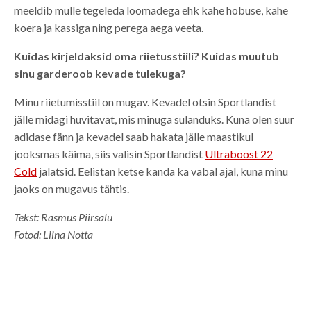
meeldib mulle tegeleda loomadega ehk kahe hobuse, kahe
koera ja kassiga ning perega aega veeta.
Kuidas kirjeldaksid oma riietusstiili? Kuidas muutub
sinu garderoob kevade tulekuga?
Minu riietumisstiil on mugav. Kevadel otsin Sportlandist
jälle midagi huvitavat, mis minuga sulanduks. Kuna olen suur
adidase fänn ja kevadel saab hakata jälle maastikul
jooksmas käima, siis valisin Sportlandist
Ultraboost 22
Cold
jalatsid. Eelistan ketse kanda ka vabal ajal, kuna minu
jaoks on mugavus tähtis.
Tekst: Rasmus Piirsalu
Fotod: Liina Notta