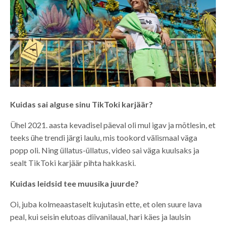
Kuidas sai alguse sinu TikToki karjäär?
Ühel 2021. aasta kevadisel päeval oli mul igav ja mõtlesin, et
teeks ühe trendi järgi laulu, mis tookord välismaal väga
popp oli. Ning üllatus-üllatus, video sai väga kuulsaks ja
sealt TikToki karjäär pihta hakkaski.
Kuidas leidsid tee muusika juurde?
Oi, juba kolmeaastaselt kujutasin ette, et olen suure lava
peal, kui seisin elutoas diivanilaual, hari käes ja laulsin