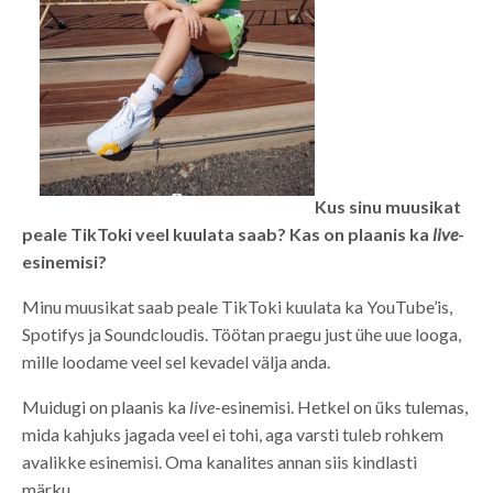
Kus sinu muusikat
peale TikToki veel kuulata saab? Kas on plaanis ka
live
-
esinemisi?
Minu muusikat saab peale TikToki kuulata ka YouTube’is,
Spotifys ja Soundcloudis. Töötan praegu just ühe uue looga,
mille loodame veel sel kevadel välja anda.
Muidugi on plaanis ka
live
-esinemisi. Hetkel on üks tulemas,
mida kahjuks jagada veel ei tohi, aga varsti tuleb rohkem
avalikke esinemisi. Oma kanalites annan siis kindlasti
märku.