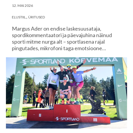
12. MAI 2026
ELUSTIIL
ÜRITUSED
Margus Ader on endise laskesuusataja,
spordikommentaatori ja päevajuhina näinud
sporti mitme nurga alt – sportlasena rajal
pingutades, mikrofoni taga emotsioone…