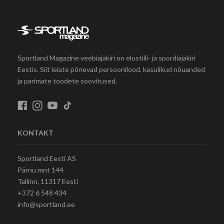
Sportland Magazine veebiajakiri on elustiili- ja spordiajakiri
Eestis. Siit leiate põnevad persoonilood, kasulikud nõuanded
ja parimate toodete soovitused.
KONTAKT
Sportland Eesti AS
Pärnu mnt 144
Tallinn, 11317 Eesti
+372 6 548 434
info@sportland.ee