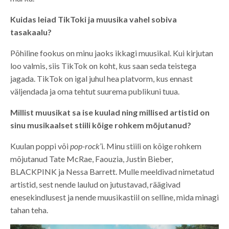
Kuidas leiad TikToki ja muusika vahel sobiva
tasakaalu?
Põhiline fookus on minu jaoks ikkagi muusikal. Kui kirjutan
loo valmis, siis TikTok on koht, kus saan seda teistega
jagada. TikTok on igal juhul hea platvorm, kus ennast
väljendada ja oma tehtut suurema publikuni tuua.
Millist muusikat sa ise kuulad ning millised artistid on
sinu musikaalset stiili kõige rohkem mõjutanud?
Kuulan poppi või
pop-rock
’i. Minu stiili on kõige rohkem
mõjutanud Tate McRae, Faouzia, Justin Bieber,
BLACKPINK ja Nessa Barrett. Mulle meeldivad nimetatud
artistid, sest nende laulud on jutustavad, räägivad
enesekindlusest ja nende muusikastiil on selline, mida minagi
tahan teha.