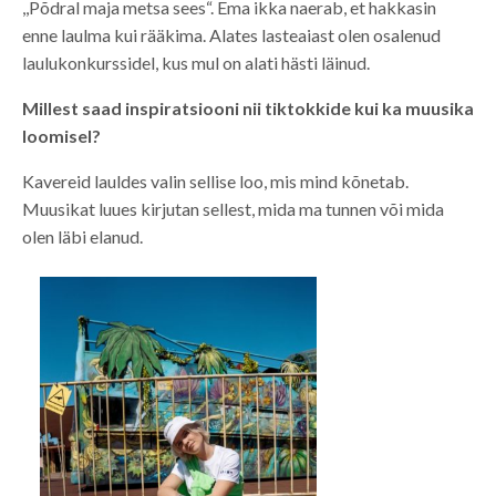
,,Põdral maja metsa sees“. Ema ikka naerab, et hakkasin
enne laulma kui rääkima. Alates lasteaiast olen osalenud
laulukonkurssidel, kus mul on alati hästi läinud.
Millest saad inspiratsiooni nii tiktokkide kui ka muusika
loomisel?
Kavereid lauldes valin sellise loo, mis mind kõnetab.
Muusikat luues kirjutan sellest, mida ma tunnen või mida
olen läbi elanud.