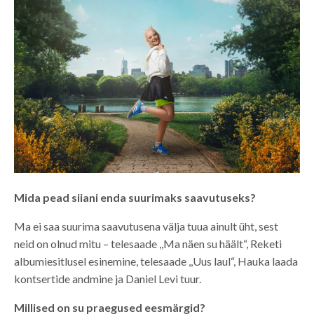
Mida pead siiani enda suurimaks saavutuseks?
Ma ei saa suurima saavutusena välja tuua ainult üht, sest
neid on olnud mitu – telesaade ,,Ma näen su häält“, Reketi
albumiesitlusel esinemine, telesaade ,,Uus laul“, Hauka laada
kontsertide andmine ja Daniel Levi tuur.
Millised on su praegused eesmärgid?