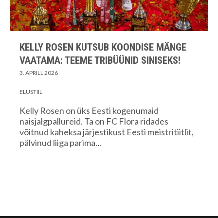
KELLY ROSEN KUTSUB KOONDISE MÄNGE
VAATAMA: TEEME TRIBÜÜNID SINISEKS!
3. APRILL 2026
ELUSTIIL
Kelly Rosen on üks Eesti kogenumaid
naisjalgpallureid. Ta on FC Flora ridades
võitnud kaheksa järjestikust Eesti meistritiitlit,
pälvinud liiga parima…