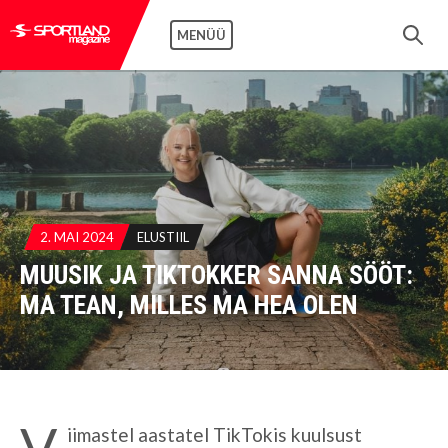
MENÜÜ
2. MAI 2024
ELUSTIIL
MUUSIK JA TIKTOKKER SANNA SÖÖT:
MA TEAN, MILLES MA HEA OLEN
V
iimastel aastatel TikTokis kuulsust