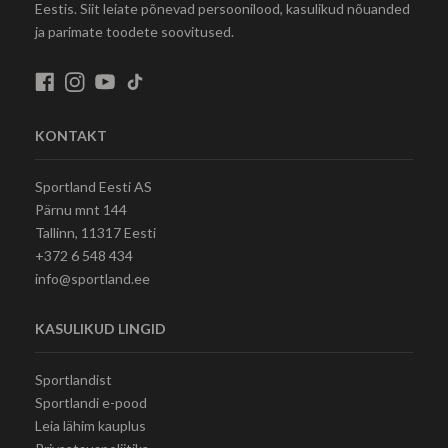
Eestis. Siit leiate põnevad persoonilood, kasulikud nõuanded
ja parimate toodete soovitused.
KONTAKT
Sportland Eesti AS
Pärnu mnt 144
Tallinn, 11317 Eesti
+372 6 548 434
info@sportland.ee
KASULIKUD LINGID
Sportlandist
Sportlandi e-pood
Leia lähim kauplus