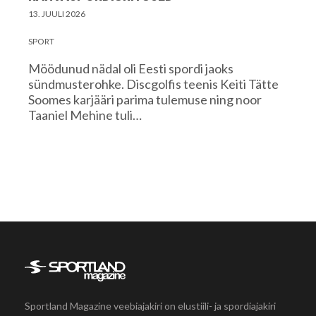
13. JUULI 2026
SPORT
Möödunud nädal oli Eesti spordi jaoks
sündmusterohke. Discgolfis teenis Keiti Tätte
Soomes karjääri parima tulemuse ning noor
Taaniel Mehine tuli…
Sportland Magazine veebiajakiri on elustiili- ja spordiajakiri