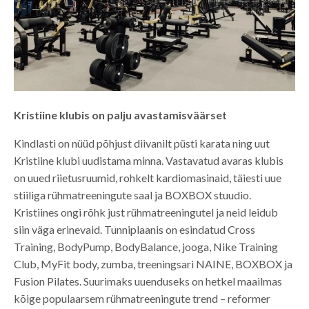
Kristiine klubis on palju avastamisväärset
Kindlasti on nüüd põhjust diivanilt püsti karata ning uut
Kristiine klubi uudistama minna. Vastavatud avaras klubis
on uued riietusruumid, rohkelt kardiomasinaid, täiesti uue
stiiliga rühmatreeningute saal ja BOXBOX stuudio.
Kristiines ongi rõhk just rühmatreeningutel ja neid leidub
siin väga erinevaid. Tunniplaanis on esindatud Cross
Training, BodyPump, BodyBalance, jooga, Nike Training
Club, MyFit body, zumba, treeningsari NAINE, BOXBOX ja
Fusion Pilates. Suurimaks uuenduseks on hetkel maailmas
kõige populaarsem rühmatreeningute trend – reformer