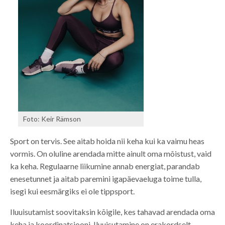
Foto: Keir Rämson
Sport on tervis. See aitab hoida nii keha kui ka vaimu heas
vormis. On oluline arendada mitte ainult oma mõistust, vaid
ka keha. Regulaarne liikumine annab energiat, parandab
enesetunnet ja aitab paremini igapäevaeluga toime tulla,
isegi kui eesmärgiks ei ole tippsport.
Iluuisutamist soovitaksin kõigile, kes tahavad arendada oma
keha ja koordinatsiooni. Iluuisutamine on erakordselt