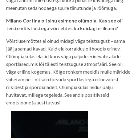
väga rahul nii tulemustega kui ka puhaste kavadega ning
meenutan seda hooaega suure tänutunde ja rõõmuga.
Milano Cortina oli sinu esimene olümpia. Kas see oli
teiste võistlustega võrreldes ka kuidagi erilisem?
Võistluse mõttes ei olnud midagi väga teistsugust – sama
jää ja samad kavad. Kuid elukorraldus oli hoopis erinev.
Olümpiakülas elasid koos väga paljude erinevate alade
sportlased, mis lõi täiesti teistsuguse atmosfääri. See oli
väga eriline kogemus. Kõige rohkem meeldis mulle märkide
vahetamine – nii sain tutvuda sportlastega erinevatest
riikidest ja spordialadelt. Olümpiakülas leidus palju
huvitavat, millega tegeleda. See andis positiivseid
emotsioone ja uusi tutvusi.