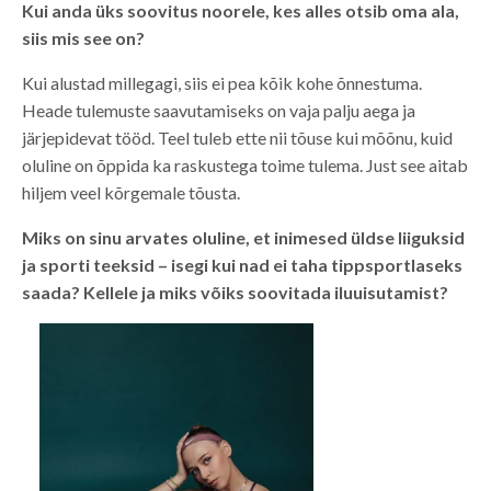
Kui anda üks soovitus noorele, kes alles otsib oma ala,
siis mis see on?
Kui alustad millegagi, siis ei pea kõik kohe õnnestuma.
Heade tulemuste saavutamiseks on vaja palju aega ja
järjepidevat tööd. Teel tuleb ette nii tõuse kui mõõnu, kuid
oluline on õppida ka raskustega toime tulema. Just see aitab
hiljem veel kõrgemale tõusta.
Miks on sinu arvates oluline, et inimesed üldse liiguksid
ja sporti teeksid – isegi kui nad ei taha tippsportlaseks
saada? Kellele ja miks võiks soovitada iluuisutamist?