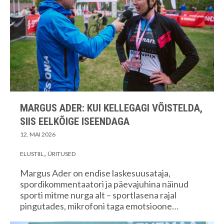
MARGUS ADER: KUI KELLEGAGI VÕISTELDA,
SIIS EELKÕIGE ISEENDAGA
12. MAI 2026
ELUSTIIL
ÜRITUSED
Margus Ader on endise laskesuusataja,
spordikommentaatori ja päevajuhina näinud
sporti mitme nurga alt – sportlasena rajal
pingutades, mikrofoni taga emotsioone…