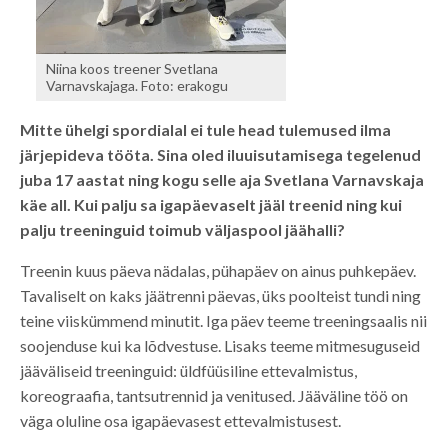
Niina koos treener Svetlana
Varnavskajaga. Foto: erakogu
Mitte ühelgi spordialal ei tule head tulemused ilma
järjepideva tööta. Sina oled iluuisutamisega tegelenud
juba 17 aastat ning kogu selle aja Svetlana Varnavskaja
käe all. Kui palju sa igapäevaselt jääl treenid ning kui
palju treeninguid toimub väljaspool jäähalli?
Treenin kuus päeva nädalas, pühapäev on ainus puhkepäev.
Tavaliselt on kaks jäätrenni päevas, üks poolteist tundi ning
teine viiskümmend minutit. Iga päev teeme treeningsaalis nii
soojenduse kui ka lõdvestuse. Lisaks teeme mitmesuguseid
jääväliseid treeninguid: üldfüüsiline ettevalmistus,
koreograafia, tantsutrennid ja venitused. Jääväline töö on
väga oluline osa igapäevasest ettevalmistusest.