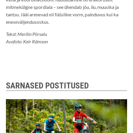
mitmekülgne spordiala – see ühendab jõu, ilu, muusika ja
tantsu. Jääl arenevad nii füüsiline vorm, painduvus kui ka
eneseväljendusoskus.
Tekst: Merilin Piirsalu
Avafoto: Keir Rämson
SARNASED POSTITUSED