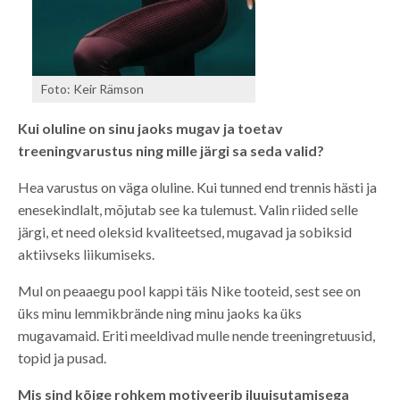
Foto: Keir Rämson
Kui oluline on sinu jaoks mugav ja toetav
treeningvarustus ning mille järgi sa seda valid?
Hea varustus on väga oluline. Kui tunned end trennis hästi ja
enesekindlalt, mõjutab see ka tulemust. Valin riided selle
järgi, et need oleksid kvaliteetsed, mugavad ja sobiksid
aktiivseks liikumiseks.
Mul on peaaegu pool kappi täis Nike tooteid, sest see on
üks minu lemmikbrände ning minu jaoks ka üks
mugavamaid. Eriti meeldivad mulle nende treeningretuusid,
topid ja pusad.
Mis sind kõige rohkem motiveerib iluuisutamisega