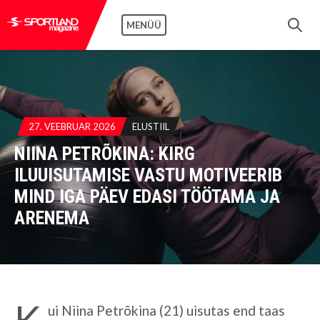
MENÜÜ
27. VEEBRUAR 2026
ELUSTIIL
NIINA PETRÕKINA: KIRG
ILUUISUTAMISE VASTU MOTIVEERIB
MIND IGA PÄEV EDASI TÖÖTAMA JA
ARENEMA
K
ui Niina Petrõkina (21) uisutas end taas