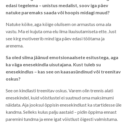
edasi tegelema – unistus medalist, soov iga päev
natuke paremaks saada või hoopis midagi muud?
Natuke kõike, aga kõige olulisem on armastus oma ala
vastu. Ma ei kujuta oma elu ilma iluuisutamiseta ette. Just
see kirg motiveerib mind iga päev edasi töötama ja
arenema.
Sa oled silma jäänud emotsionaalsete esitustega, aga
ka väga enesekindla uisutajana. Kust tuleb su
enesekindlus – kas see on kaasasündinud või treenitav
oskus?
See on kindlasti treenitav oskus. Varem olin trennis alati
enesekindel, kuid võistlustel ei suutnud oma maksimumi
näidata. Aja jooksul õppisin enesekindlust ka startidesse üle
kandma. Selleks kulus palju aastaid – pidin õppima ennast
paremini tundma ja enne igat võistlust õigesti valmistuma.