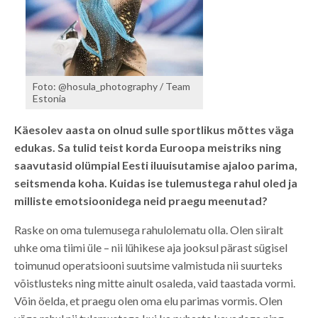
Foto: @hosula_photography / Team
Estonia
Käesolev aasta on olnud sulle sportlikus mõttes väga
edukas. Sa tulid teist korda Euroopa meistriks ning
saavutasid olümpial Eesti iluuisutamise ajaloo parima,
seitsmenda koha. Kuidas ise tulemustega rahul oled ja
milliste emotsioonidega neid praegu meenutad?
Raske on oma tulemusega rahulolematu olla. Olen siiralt
uhke oma tiimi üle – nii lühikese aja jooksul pärast sügisel
toimunud operatsiooni suutsime valmistuda nii suurteks
võistlusteks ning mitte ainult osaleda, vaid taastada vormi.
Võin öelda, et praegu olen oma elu parimas vormis. Olen