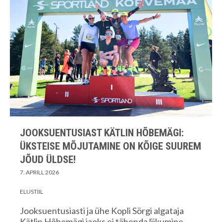
JOOKSUENTUSIAST KÄTLIN HÕBEMÄGI:
ÜKSTEISE MÕJUTAMINE ON KÕIGE SUUREM
JÕUD ÜLDSE!
7. APRILL 2026
ELUSTIIL
Jooksuentusiasti ja ühe Kopli Sörgi algataja
Kätlin Hõbemägi jaoks ei tähenda liikumine