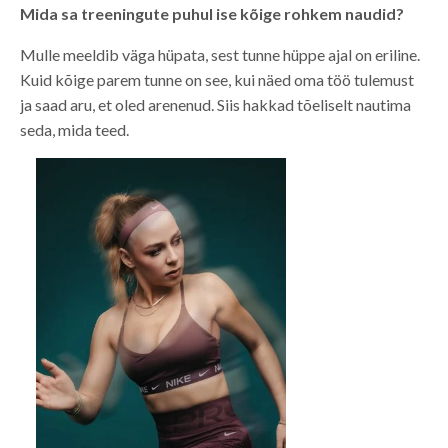
Mida sa treeningute puhul ise kõige rohkem naudid?
Mulle meeldib väga hüpata, sest tunne hüppe ajal on eriline.
Kuid kõige parem tunne on see, kui näed oma töö tulemust
ja saad aru, et oled arenenud. Siis hakkad tõeliselt nautima
seda, mida teed.