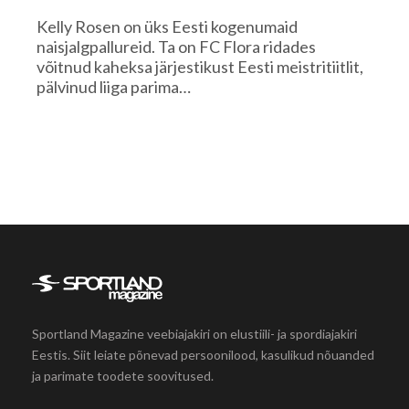
Kelly Rosen on üks Eesti kogenumaid
naisjalgpallureid. Ta on FC Flora ridades
võitnud kaheksa järjestikust Eesti meistritiitlit,
pälvinud liiga parima…
Sportland Magazine veebiajakiri on elustiili- ja spordiajakiri
Eestis. Siit leiate põnevad persoonilood, kasulikud nõuanded
ja parimate toodete soovitused.