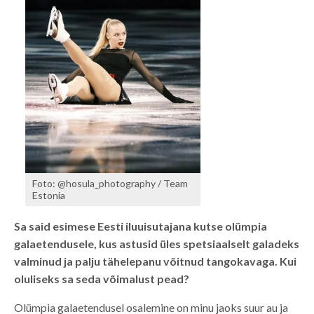
Foto: @hosula_photography / Team
Estonia
Sa said esimese Eesti iluuisutajana kutse olümpia
galaetendusele, kus astusid üles spetsiaalselt galadeks
valminud ja palju tähelepanu võitnud tangokavaga. Kui
oluliseks sa seda võimalust pead?
Olümpia galaetendusel osalemine on minu jaoks suur au ja