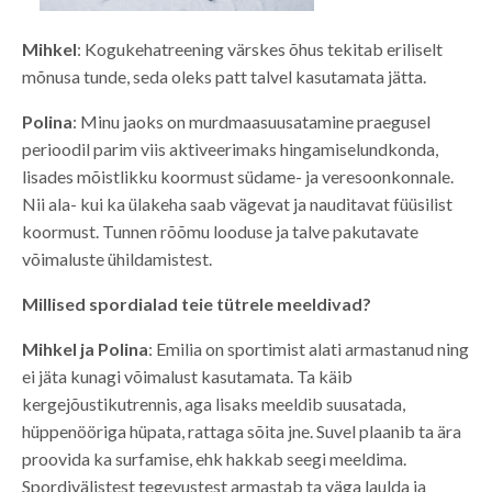
Mihkel
: Kogukehatreening värskes õhus tekitab eriliselt
mõnusa tunde, seda oleks patt talvel kasutamata jätta.
Polina
: Minu jaoks on murdmaasuusatamine praegusel
perioodil parim viis aktiveerimaks hingamiselundkonda,
lisades mõistlikku koormust südame- ja veresoonkonnale.
Nii ala- kui ka ülakeha saab vägevat ja nauditavat füüsilist
koormust. Tunnen rõõmu looduse ja talve pakutavate
võimaluste ühildamistest.
Millised spordialad teie tütrele meeldivad?
Mihkel ja Polina
: Emilia on sportimist alati armastanud ning
ei jäta kunagi võimalust kasutamata. Ta käib
kergejõustikutrennis, aga lisaks meeldib suusatada,
hüppenööriga hüpata, rattaga sõita jne. Suvel plaanib ta ära
proovida ka surfamise, ehk hakkab seegi meeldima.
Spordivälistest tegevustest armastab ta väga laulda ja