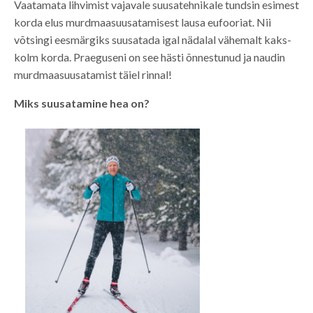
Vaatamata lihvimist vajavale suusatehnikale tundsin esimest
korda elus murdmaasuusatamisest lausa eufooriat. Nii
võtsingi eesmärgiks suusatada igal nädalal vähemalt kaks-
kolm korda. Praeguseni on see hästi õnnestunud ja naudin
murdmaasuusatamist täiel rinnal!
Miks suusatamine hea on?