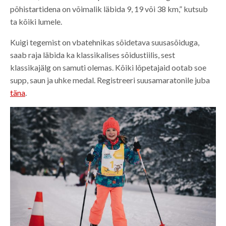
põhistartidena on võimalik läbida 9, 19 või 38 km,” kutsub
ta kõiki lumele.
Kuigi tegemist on vbatehnikas sõidetava suusasõiduga,
saab raja läbida ka klassikalises sõidustiilis, sest
klassikajälg on samuti olemas. Kõiki lõpetajaid ootab soe
supp, saun ja uhke medal. Registreeri suusamaratonile juba
täna
.