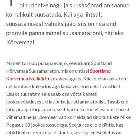
olnud talve nägu ja suusasõbrad on saanud
korralikult suusatada. Kui aga lihtsalt
suusatamisest väheks jääb, siis on hea end
proovile panna mõnel suusamaratonil, näiteks
Kõrvemaal.
Nimelt toimub pühapäeval, 6. veebruaril Sportland
Kõrvemaa Suusamaraton, mis on ühtlasi
Sportland
Kõrvemaa Nelikürituse
avapauguks. Käesoleval aastal on
nelikürituse kalendris aga lausa viis eriilmelist võistlust.
Lisaks suusatamisele saab osa võtta kahest
jooksuvõistlusest, triatlonist ja rattamaratonist. Tasub end
juba praegu kirja panna, sest kui finišeerid viiest võistlusest
vähemalt neljal, premeerivad korraldajad sind tutikate Nike
Pegasus 38 jooksutossudega. Seejuures ei ole tähtis, kas
läbid lühikese või pika distantsi, sest iga eneseületus on