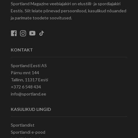
Sportland Magazine veebiajakiri on elustiili- ja spordiajakiri
Eestis. Siit leiate põnevad persoonilood, kasulikud nõuanded
ja parimate toodete soovitused.
KONTAKT
Sportland Eesti AS
Pärnu mnt 144
Tallinn, 11317 Eesti
+372 6 548 434
info@sportland.ee
KASULIKUD LINGID
Sportlandist
Sportlandi e-pood