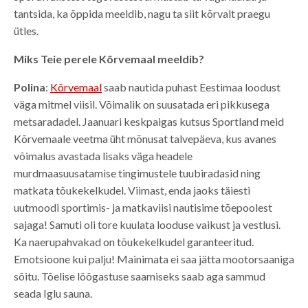
tantsida, ka õppida meeldib, nagu ta siit kõrvalt praegu
ütles.
Miks Teie perele Kõrvemaal meeldib?
Polina
:
Kõrvemaal
saab nautida puhast Eestimaa loodust
väga mitmel viisil. Võimalik on suusatada eri pikkusega
metsaradadel. Jaanuari keskpaigas kutsus Sportland meid
Kõrvemaale veetma üht mõnusat talvepäeva, kus avanes
võimalus avastada lisaks väga headele
murdmaasuusatamise tingimustele tuubiradasid ning
matkata tõukekelkudel. Viimast, enda jaoks täiesti
uutmoodi sportimis- ja matkaviisi nautisime tõepoolest
sajaga! Samuti oli tore kuulata looduse vaikust ja vestlusi.
Ka naerupahvakad on tõukekelkudel garanteeritud.
Emotsioone kui palju! Mainimata ei saa jätta mootorsaaniga
sõitu. Tõelise lõõgastuse saamiseks saab aga sammud
seada Iglu sauna.