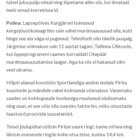
talvel juba palju olnud ning lõpetame alles siis, kui ilmataat
teeb omad korrektuurid.
Polina
: Lapsepõlves Kurgjärvel toimunud
kergejõustikulaagrites sain vahel murdmaasuusad alla, kuid
hinge see ala väga ei pugenud. Tehniliselt olin täielik puujalg.
Järgmise võimaluse sain 11 aastat tagasi, Tallinna Ülikoolis,
kui õppeprogrammi raames korraldati Otepääl
murdmaasuusatamise laager. Aga ka siis ei hakanud silm
veel särama.
Hiljuti alanud koostöös Sportlandiga andsin endale Pirita
kuuskede ja mändide vahel kolmanda võimaluse. Vanemaks
saades on kokkupuude loodusega muutunud olulisemaks
ning usun, et see võis olla suureks faktoriks, miks otsustasin
taaskord proovida suusatamist.
Teisel jõulupühal sõitsin Pirital suure ringi, tunne oli hea ning
läbisin esimesele ringile kohe otsa teise, kokku 14,4 km.