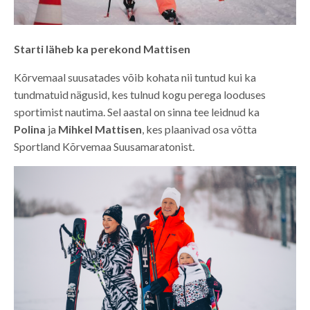
Starti läheb ka perekond Mattisen
Kõrvemaal suusatades võib kohata nii tuntud kui ka
tundmatuid nägusid, kes tulnud kogu perega looduses
sportimist nautima. Sel aastal on sinna tee leidnud ka
Polina
ja
Mihkel Mattisen
, kes plaanivad osa võtta
Sportland Kõrvemaa Suusamaratonist.