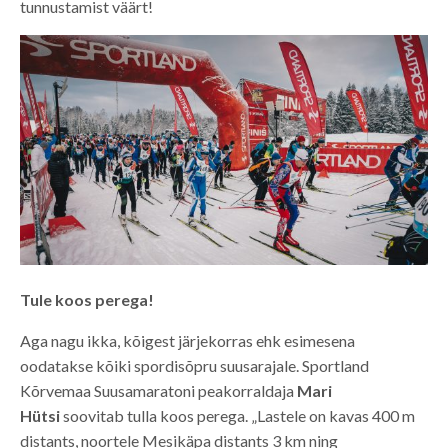
tunnustamist väärt!
Tule koos perega!
Aga nagu ikka, kõigest järjekorras ehk esimesena
oodatakse kõiki spordisõpru suusarajale. Sportland
Kõrvemaa Suusamaratoni peakorraldaja
Mari
Hütsi
soovitab tulla koos perega. „Lastele on kavas 400 m
distants, noortele Mesikäpa distants 3 km ning