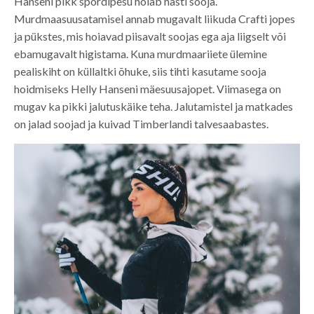
Hanseni pikk spordipesu hoiab hästi sooja.
Murdmaasuusatamisel annab mugavalt liikuda Crafti jopes
ja pükstes, mis hoiavad piisavalt soojas ega aja liigselt või
ebamugavalt higistama. Kuna murdmaariiete ülemine
pealiskiht on küllaltki õhuke, siis tihti kasutame sooja
hoidmiseks Helly Hanseni mäesuusajopet. Viimasega on
mugav ka pikki jalutuskäike teha. Jalutamistel ja matkades
on jalad soojad ja kuivad Timberlandi talvesaabastes.