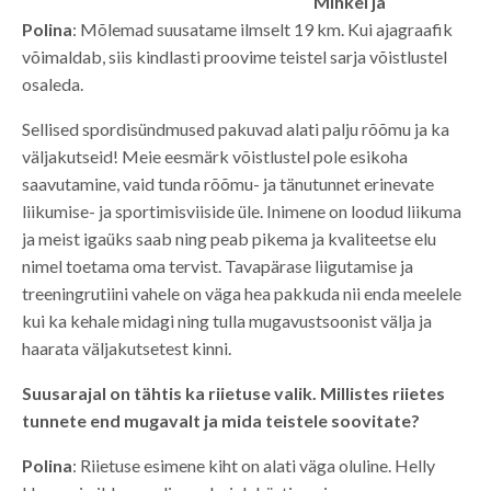
Mihkel ja
Polina
: Mõlemad suusatame ilmselt 19 km. Kui ajagraafik
võimaldab, siis kindlasti proovime teistel sarja võistlustel
osaleda.
Sellised spordisündmused pakuvad alati palju rõõmu ja ka
väljakutseid! Meie eesmärk võistlustel pole esikoha
saavutamine, vaid tunda rõõmu- ja tänutunnet erinevate
liikumise- ja sportimisviiside üle. Inimene on loodud liikuma
ja meist igaüks saab ning peab pikema ja kvaliteetse elu
nimel toetama oma tervist. Tavapärase liigutamise ja
treeningrutiini vahele on väga hea pakkuda nii enda meelele
kui ka kehale midagi ning tulla mugavustsoonist välja ja
haarata väljakutsetest kinni.
Suusarajal on tähtis ka riietuse valik. Millistes riietes
tunnete end mugavalt ja mida teistele soovitate?
Polina
: Riietuse esimene kiht on alati väga oluline. Helly