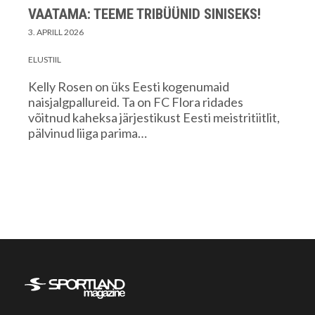
VAATAMA: TEEME TRIBÜÜNID SINISEKS!
3. APRILL 2026
ELUSTIIL
Kelly Rosen on üks Eesti kogenumaid
naisjalgpallureid. Ta on FC Flora ridades
võitnud kaheksa järjestikust Eesti meistritiitlit,
pälvinud liiga parima…