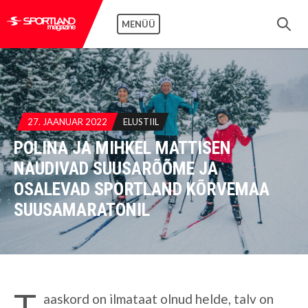
MENÜÜ
27. JAANUAR 2022
ELUSTIIL
POLINA JA MIHKEL MATTISEN
NAUDIVAD SUUSARÕÕME JA
OSALEVAD SPORTLAND KÕRVEMAA
SUUSAMARATONIL
T
aaskord on ilmataat olnud helde, talv on