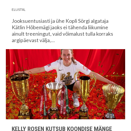
ELUSTIIL
Jooksuentusiasti ja ühe Kopli Sörgi algataja
Kätlin Hõbemägi jaoks ei tähenda liikumine
ainult treeningut, vaid võimalust tulla korraks
argipäevast välja,…
KELLY ROSEN KUTSUB KOONDISE MÄNGE