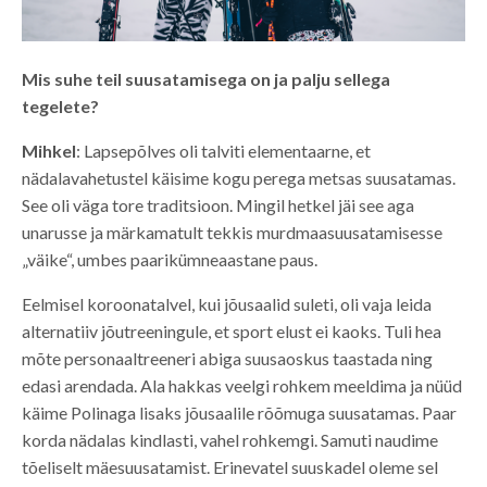
Mis suhe teil suusatamisega on ja palju sellega
tegelete?
Mihkel
: Lapsepõlves oli talviti elementaarne, et
nädalavahetustel käisime kogu perega metsas suusatamas.
See oli väga tore traditsioon. Mingil hetkel jäi see aga
unarusse ja märkamatult tekkis murdmaasuusatamisesse
„väike“, umbes paarikümneaastane paus.
Eelmisel koroonatalvel, kui jõusaalid suleti, oli vaja leida
alternatiiv jõutreeningule, et sport elust ei kaoks. Tuli hea
mõte personaaltreeneri abiga suusaoskus taastada ning
edasi arendada. Ala hakkas veelgi rohkem meeldima ja nüüd
käime Polinaga lisaks jõusaalile rõõmuga suusatamas. Paar
korda nädalas kindlasti, vahel rohkemgi. Samuti naudime
tõeliselt mäesuusatamist. Erinevatel suuskadel oleme sel