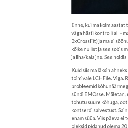
Enne, kui ma kolm aastat t
väga hästi kontrolli all – m
3xCrossFit) ja ma ei söönu
kõike nullist ja see sobis 
ja liha/kala jne. See hoidis
Kuid siis ma läksin ahneks 
toimivale LCHFile. Viga. 
probleemid kõhunäärmega,
sündi EMOsse. Mäletan, et
tohutu suure kõhuga, oote
kontserdi salvestust. Sai
enam süüa. Viis päeva ei t
oleksid pidanud olema 20 j