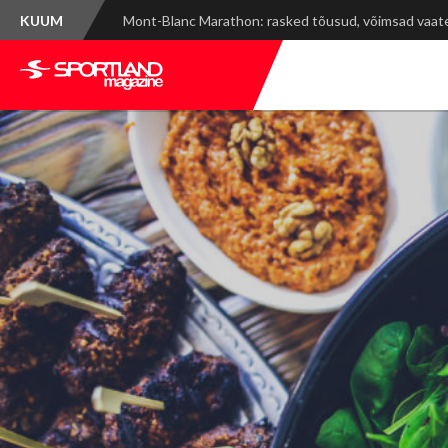
KUUM
Spordinädala kokkuvõte: WRC Delfi Rally Estonia ja ti