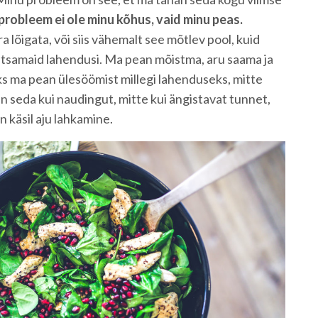
probleem ei ole minu kõhus, vaid minu peas.
a lõigata, või siis vähemalt see mõtlev pool, kuid
htsamaid lahendusi. Ma pean mõistma, aru saama ja
s ma pean ülesöömist millegi lahenduseks, mitte
 seda kui naudingut, mitte kui ängistavat tunnet,
n käsil aju lahkamine.