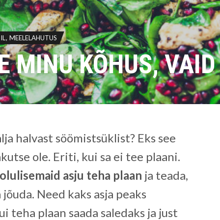
IL
MEELELAHUTUS
LE MINU KÕHUS, VAID
älja halvast söömistsüklist? Eks see
kutse ole. Eriti, kui sa ei tee plaani.
olulisemaid asju teha plaan
ja teada,
a jõuda. Need kaks asja peaks
i teha plaan saada saledaks ja just