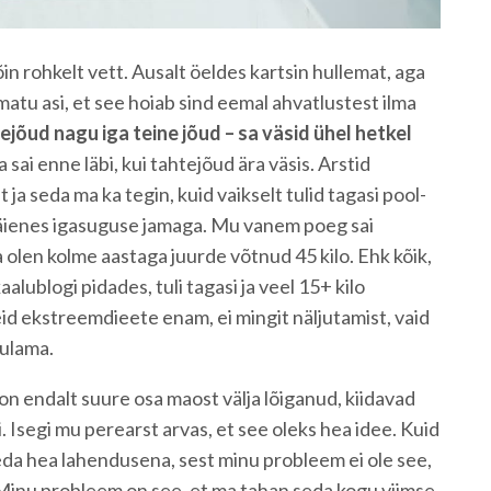
õin rohkelt vett. Ausalt öeldes kartsin hullemat, aga
atu asi, et see hoiab sind eemal ahvatlustest ilma
ejõud nagu iga teine jõud – sa väsid ühel hetkel
a sai enne läbi, kui tahtejõud ära väsis. Arstid
t ja seda ma ka tegin, kuid vaikselt tulid tagasi pool-
täienes igasuguse jamaga. Mu vanem poeg sai
 olen kolme aastaga juurde võtnud 45 kilo. Ehk kõik,
aalublogi pidades, tuli tagasi ja veel 15+ kilo
id ekstreemdieete enam, ei mingit näljutamist, vaid
ulama.
n endalt suure osa maost välja lõiganud, kiidavad
. Isegi mu perearst arvas, et see oleks hea idee. Kuid
seda hea lahendusena, sest minu probleem ei ole see,
 Minu probleem on see, et ma tahan seda kogu viimse