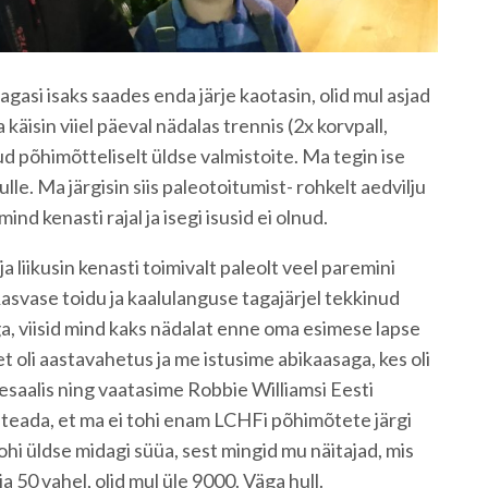
agasi isaks saades enda järje kaotasin, olid mul asjad
a käisin viiel päeval nädalas trennis (2x korvpall,
d põhimõtteliselt üldse valmistoite. Ma tegin ise
mulle. Ma järgisin siis paleotoitumist- rohkelt aedvilju
 mind kenasti rajal ja isegi isusid ei olnud.
ja liikusin kenasti toimivalt paleolt veel paremini
Rasvase toidu ja kaalulanguse tagajärjel tekkinud
 viisid mind kaks nädalat enne oma esimese lapse
 oli aastavahetus ja me istusime abikaasaga, kes oli
saalis ning vaatasime Robbie Williamsi Eesti
n teada, et ma ei tohi enam LCHFi põhimõtete järgi
ohi üldse midagi süüa, sest mingid mu näitajad, mis
a 50 vahel, olid mul üle 9000. Väga hull.