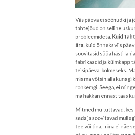
Viis päeva ei söönudki ja j
tahtejõud on selline uskum
probleemideta.
Kuid taht
ära
, kuid õnneks viis päev
soovitasid süüa hästi lahja
fabrikaadid ja külmkapp 
teisipäeval kolmeseks. Ma
mis ma võtsin alla kunagi k
rohkemgi. Seega, ei minge
ma hakkan ennast taas ku
Mitmed mu tuttavad, kes o
seda ja soovitavad mullegi
tee või tina, mina ei näe 
et mu magu on liiga suur.