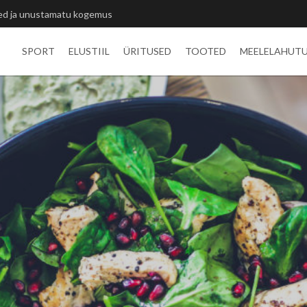
itlivõistluste medalid
SPORT
ELUSTIIL
ÜRITUSED
TOOTED
MEELELAHUT