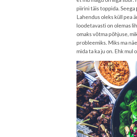
piirini täis toppida. Seega
Lahendus oleks küll pea är
loodetavasti on olemas li
omaks võtma põhjuse, mik
probleemiks. Miks ma näen
mida ta ka ju on. Ehk mul o