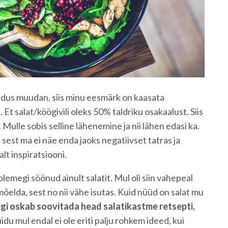
idus muudan, siis minu eesmärk on kaasata
a. Et salat/köögivili oleks 50% taldriku osakaalust. Siis
 Mulle sobis selline lähenemine ja nii lähen edasi ka.
, sest ma ei näe enda jaoks negatiivset tatras ja
t inspiratsiooni.
emegi söönud ainult salatit. Mul oli siin vahepeal
 mõelda, sest no nii vähe isutas. Kuid nüüd on salat mu
egi oskab soovitada head salatikastme retsepti,
du mul endal ei ole eriti palju rohkem ideed, kui