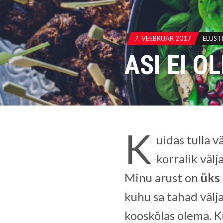
7. VEEBRUAR 2017
ELUSTI
ASI EI O
K
uidas tulla v
korralik välja
Minu arust on
üks 
kuhu sa tahad välj
kooskõlas olema. Ku