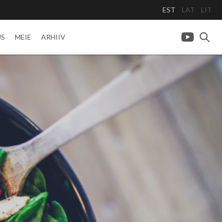
EST
LAT
LIT
US
MEIE
ARHIIV