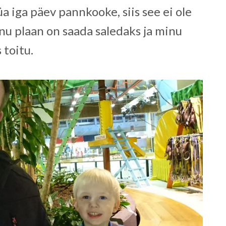
üa iga päev pannkooke, siis see ei ole
nu plaan on saada saledaks ja minu
 toitu.