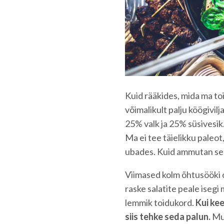
Kuid rääkides, mida ma to
võimalikult palju köögivilj
25% valk ja 25% süsivesik.
Ma ei tee täielikku paleot
ubades. Kuid ammutan seal
Viimased kolm õhtusööki ol
raske salatite peale isegi
lemmik toidukord.
Kui ke
siis tehke seda palun.
Mui