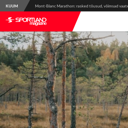
KUUM
Spordinädala kokkuvõte: WRC Delfi Rally Estonia ja ti