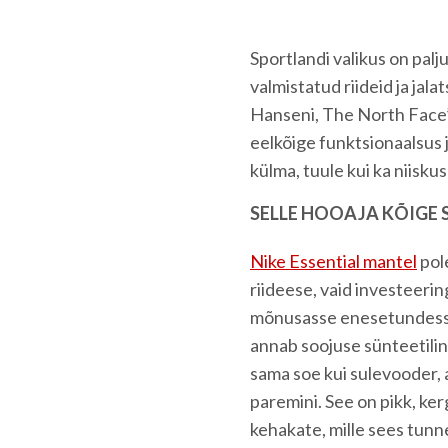
Sportlandi valikus on pa
valmistatud riideid ja jal
Hanseni, The North Face’i
eelkõige funktsionaalsus j
külma, tuule kui ka niiskus
SELLE HOOAJA KÕIGE 
Nike Essential mantel
pole
riideese, vaid investeering
mõnusasse enesetundesse
annab soojuse sünteetiline
sama soe kui sulevooder, 
paremini. See on pikk, ker
kehakate, mille sees tun