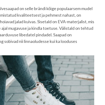
lvesaapad on selle brändi kõige populaarsem mudel
lmistatud kvaliteetsest ja pehmest nahast, on
hoiavad jalad kuivas. Sisetald on EVA-materjalist, mis
ajal mugavuse ja kindla toetuse. Välistald on tehtud
aarduvuse libedatel pindadel. Saapad on
ing sobivad nii linnaoludesse kui ka looduses