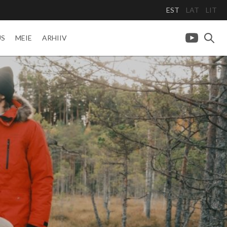
EST
LAT
LIT
US
MEIE
ARHIIV