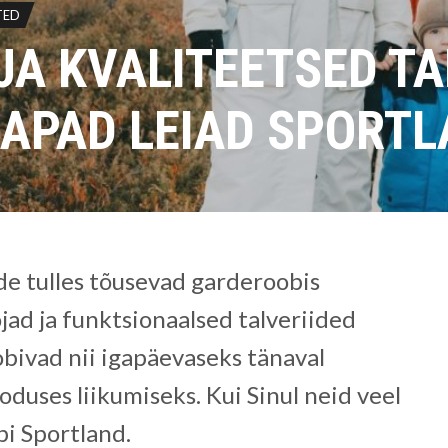
TED
JA KVALITEETSED TA
AAPAD LEIAD SPORTL
e tulles tõusevad garderoobis
jad ja funktsionaalsed talveriided
obivad nii igapäevaseks tänaval
oduses liikumiseks. Kui Sinul neid veel
ppi Sportland.