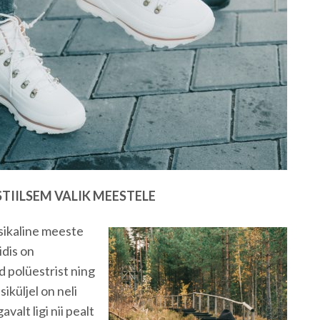
STIILSEM VALIK MEESTELE
sikaline meeste
idis on
 polüestrist ning
iküljel on neli
valt ligi nii pealt