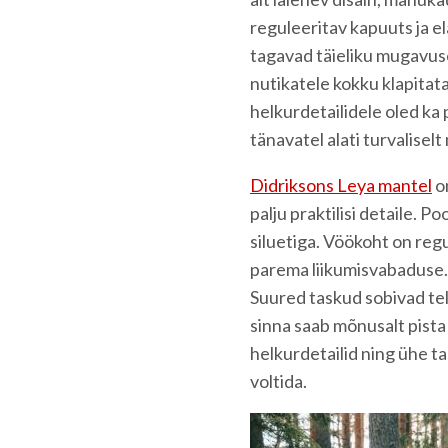
reguleeritav kapuuts ja e
tagavad täieliku mugavus
nutikatele kokku klapitat
helkurdetailidele oled ka
tänavatel alati turvaliselt
Didriksons Leya mantel
o
palju praktilisi detaile. 
siluetiga. Vöökoht on reg
parema liikumisvabaduse. S
Suured taskud sobivad tel
sinna saab mõnusalt pista 
helkurdetailid ning ühe ta
voltida.