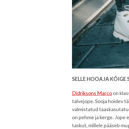
SELLE HOOAJA KÕIGE 
Didriksons Marco
on klas
talvejope. Sooja hoidev tä
valmistatud taaskasutatud
on pehme ja kerge. Jope es
taskut, millele pääseb muga