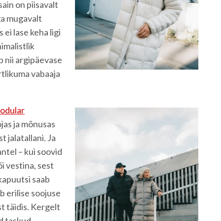
sain on piisavalt
ega mugavalt
 ei lase keha ligi
imalistlik
b nii argipäevase
ortlikuma vabaaja
odular
ojas ja mõnusas
jalatallani. Ja
ntel – kui soovid
i vestina, sest
 kapuutsi saab
 erilise soojuse
 täidis. Kergelt
d taskud,