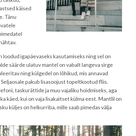
lastsed käised
e. Tänu
avatele
 pimedatel
 nähtav.
n loodud igapäevaseks kasutamiseks ning sel on
Poolde säärde ulatuv mantel on vabalt langeva sirge
uleeritav ning külgedel on lõhikud, mis annavad
eljaosale pakub lisasoojust topeltkootud fliis.
efoni, taskurättide ja muu vajaliku hoidmiseks, aga
ka käed, kui on vaja lisakaitset külma eest. Mantlil on
sku küljes on helkurriba, mille saab pimedas välja