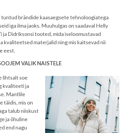
lju tuntud brändide kaasaegsete tehnoloogiatega
atseid iga ilma jaoks. Muuhulgas on saadaval Helly
 ja Didriksonsi tooted, mida iseloomustavad
a kvaliteetsed materjalid ning mis kaitsevad nii
e eest.
SOOJEM VALIK NAISTELE
 lihtsalt soe
 kvaliteeti ja
. Mantlile
 täidis, mis on
aga talub niiskust
ge ja õhuline
ned end nagu