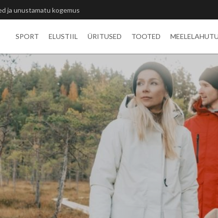
itlivõistluste medalid
SPORT
ELUSTIIL
ÜRITUSED
TOOTED
MEELELAHUT