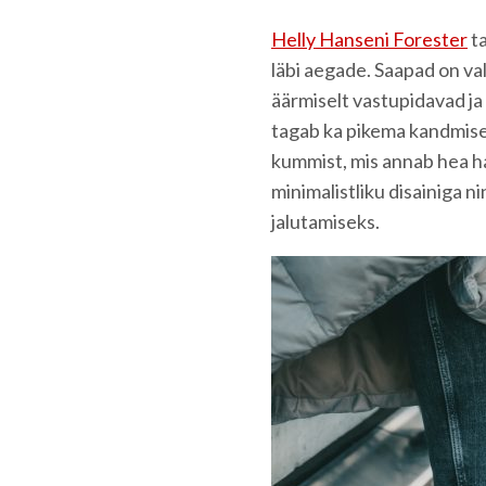
Helly Hanseni Forester
ta
läbi aegade. Saapad on va
äärmiselt vastupidavad ja 
tagab ka pikema kandmise 
kummist, mis annab hea h
minimalistliku disainiga n
jalutamiseks.