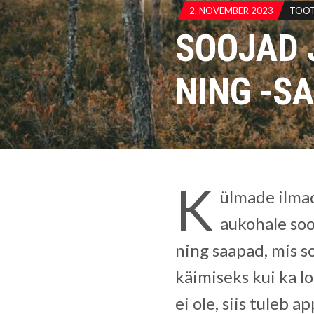
2. NOVEMBER 2023
TOO
SOOJAD 
NING -S
K
ülmade ilmad
aukohale soo
ning saapad, mis s
käimiseks kui ka lo
ei ole, siis tuleb a