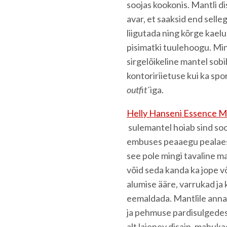
soojas kookonis. Mantli di
avar, et saaksid end sell
liigutada ning kõrge kaelus
pisimatki tuulehoogu. Min
sirgelõikeline mantel sobi
kontoririietuse kui ka sp
outfit
´iga.
Helly Hanseni Essence M
sulemantel hoiab sind so
embuses peaaegu pealaest 
see pole mingi tavaline ma
võid seda kanda ka jope võ
alumise ääre, varrukad ja
eemaldada. Mantlile annab
ja pehmuse pardisulgedest
alt laienev disain, mahuka