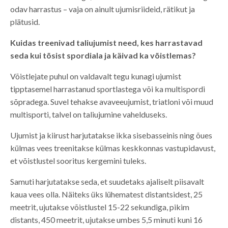
odav harrastus – vaja on ainult ujumisriideid, rätikut ja
plätusid.
Kuidas treenivad taliujumist need, kes harrastavad
seda kui tõsist spordiala ja käivad ka võistlemas?
Võistlejate puhul on valdavalt tegu kunagi ujumist
tipptasemel harrastanud sportlastega või ka multispordi
sõpradega. Suvel tehakse avaveeujumist, triatloni või muud
multisporti, talvel on taliujumine vahelduseks.
Ujumist ja kiirust harjutatakse ikka sisebasseinis ning õues
külmas vees treenitakse külmas keskkonnas vastupidavust,
et võistlustel sooritus kergemini tuleks.
Samuti harjutatakse seda, et suudetaks ajaliselt piisavalt
kaua vees olla. Näiteks üks lühematest distantsidest, 25
meetrit, ujutakse võistlustel 15-22 sekundiga, pikim
distants, 450 meetrit, ujutakse umbes 5,5 minuti kuni 16