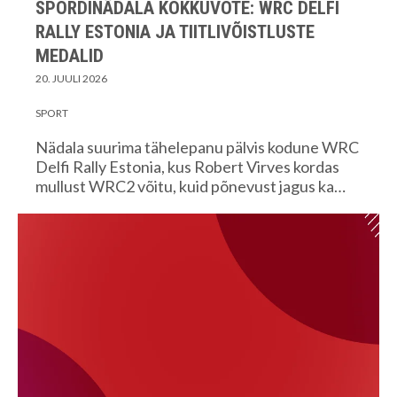
SPORDINÄDALA KOKKUVÕTE: WRC DELFI
RALLY ESTONIA JA TIITLIVÕISTLUSTE
MEDALID
20. JUULI 2026
SPORT
Nädala suurima tähelepanu pälvis kodune WRC
Delfi Rally Estonia, kus Robert Virves kordas
mullust WRC2 võitu, kuid põnevust jagus ka…