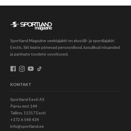
Sportland Magazine veebiajakiri on elustiili- ja spordiajakiri
Eestis. Siit leiate põnevad persoonilood, kasulikud nõuanded
ja parimate toodete soovitused.
KONTAKT
Sportland Eesti AS
Pärnu mnt 144
Tallinn, 11317 Eesti
+372 6 548 434
info@sportland.ee