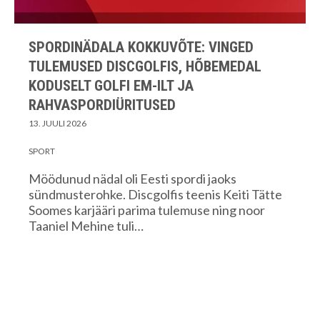
SPORDINÄDALA KOKKUVÕTE: VINGED
TULEMUSED DISCGOLFIS, HÕBEMEDAL
KODUSELT GOLFI EM-ILT JA
RAHVASPORDIÜRITUSED
13. JUULI 2026
SPORT
Möödunud nädal oli Eesti spordi jaoks
sündmusterohke. Discgolfis teenis Keiti Tätte
Soomes karjääri parima tulemuse ning noor
Taaniel Mehine tuli…