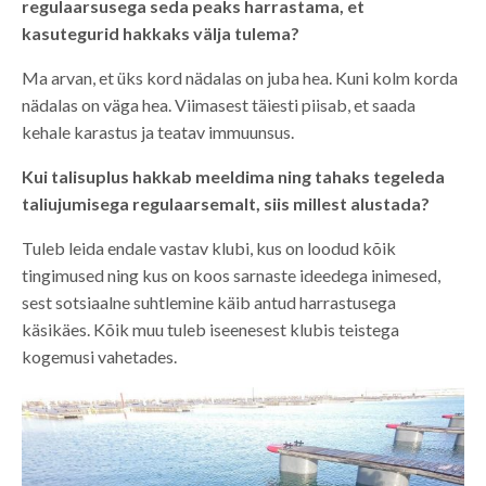
regulaarsusega seda peaks harrastama, et
kasutegurid hakkaks välja tulema?
Ma arvan, et üks kord nädalas on juba hea. Kuni kolm korda
nädalas on väga hea. Viimasest täiesti piisab, et saada
kehale karastus ja teatav immuunsus.
Kui talisuplus hakkab meeldima ning tahaks tegeleda
taliujumisega regulaarsemalt, siis millest alustada?
Tuleb leida endale vastav klubi, kus on loodud kõik
tingimused ning kus on koos sarnaste ideedega inimesed,
sest sotsiaalne suhtlemine käib antud harrastusega
käsikäes. Kõik muu tuleb iseenesest klubis teistega
kogemusi vahetades.