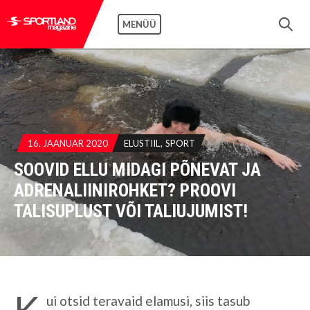
MENÜÜ
16. JAANUAR 2020
ELUSTIIL
SPORT
SOOVID ELLU MIDAGI PÕNEVAT JA
ADRENALIINIROHKET? PROOVI
TALISUPLUST VÕI TALIUJUMIST!
K
ui otsid teravaid elamusi, siis tasub