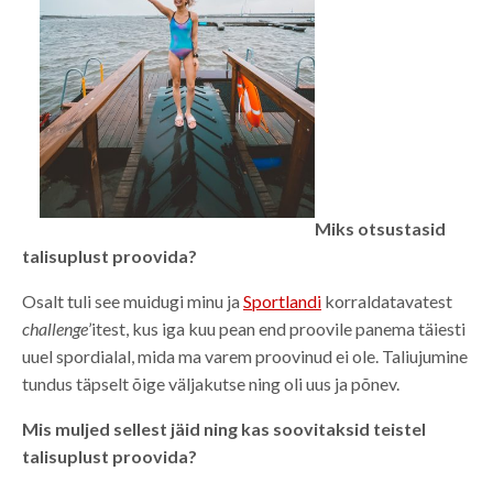
Miks otsustasid
talisuplust proovida?
Osalt tuli see muidugi minu ja
Sportlandi
korraldatavatest
challenge
’itest, kus iga kuu pean end proovile panema täiesti
uuel spordialal, mida ma varem proovinud ei ole. Taliujumine
tundus täpselt õige väljakutse ning oli uus ja põnev.
Mis muljed sellest jäid ning kas soovitaksid teistel
talisuplust proovida?