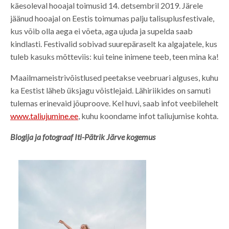
käesoleval hooajal toimusid 14. detsembril 2019. Järele
jäänud hooajal on Eestis toimumas palju talisuplusfestivale,
kus võib olla aega ei võeta, aga ujuda ja supelda saab
kindlasti. Festivalid sobivad suurepäraselt ka algajatele, kus
tuleb kasuks mõtteviis: kui teine inimene teeb, teen mina ka!
Maailmameistrivõistlused peetakse veebruari alguses, kuhu
ka Eestist läheb üksjagu võistlejaid. Lähiriikides on samuti
tulemas erinevaid jõuproove. Kel huvi, saab infot veebilehelt
www.taliujumine.ee
, kuhu koondame infot taliujumise kohta.
Blogija ja fotograaf Iti-Pätrik Järve kogemus