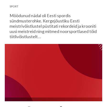
SPORT
Möödunud nädal oli Eesti spordis
sündmusterohke. Kergejõustiku Eesti
meistrivõistlustel püstitati rekordeid ja krooniti
uusi meistreid ning mitmed noorsportlased tõid
tiitlivõistlustelt…