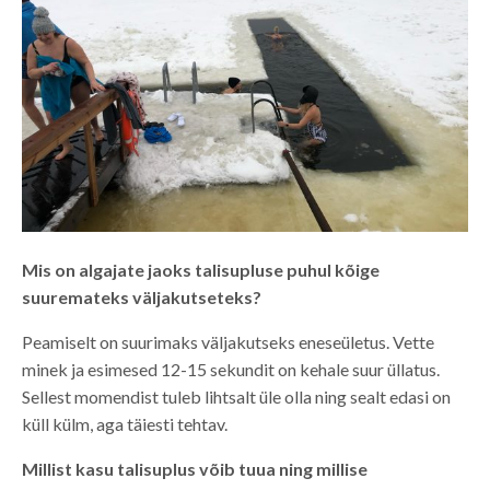
Mis on algajate jaoks talisupluse puhul kõige
suuremateks väljakutseteks?
Peamiselt on suurimaks väljakutseks eneseületus. Vette
minek ja esimesed 12-15 sekundit on kehale suur üllatus.
Sellest momendist tuleb lihtsalt üle olla ning sealt edasi on
küll külm, aga täiesti tehtav.
Millist kasu talisuplus võib tuua ning millise