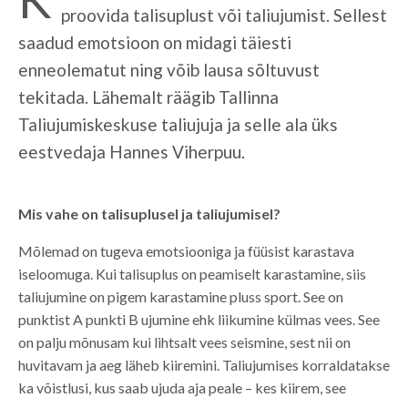
proovida talisuplust või taliujumist. Sellest
saadud emotsioon on midagi täiesti
enneolematut ning võib lausa sõltuvust
tekitada. Lähemalt räägib Tallinna
Taliujumiskeskuse taliujuja ja selle ala üks
eestvedaja Hannes Viherpuu.
Mis vahe on talisuplusel ja taliujumisel?
Mõlemad on tugeva emotsiooniga ja füüsist karastava
iseloomuga. Kui talisuplus on peamiselt karastamine, siis
taliujumine on pigem karastamine pluss sport. See on
punktist A punkti B ujumine ehk liikumine külmas vees. See
on palju mõnusam kui lihtsalt vees seismine, sest nii on
huvitavam ja aeg läheb kiiremini. Taliujumises korraldatakse
ka võistlusi, kus saab ujuda aja peale – kes kiirem, see