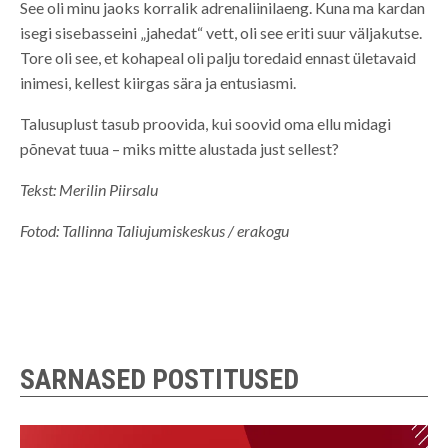
See oli minu jaoks korralik adrenaliinilaeng. Kuna ma kardan
isegi sisebasseini „jahedat“ vett, oli see eriti suur väljakutse.
Tore oli see, et kohapeal oli palju toredaid ennast ületavaid
inimesi, kellest kiirgas sära ja entusiasmi.
Talusuplust tasub proovida, kui soovid oma ellu midagi
põnevat tuua – miks mitte alustada just sellest?
Tekst: Merilin Piirsalu
Fotod: Tallinna Taliujumiskeskus / erakogu
SARNASED POSTITUSED