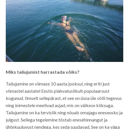
Miks taliujumist harrastada võiks?
Taliujumine on viimase 10 aasta jooksul, ning eriti just
viimastel aastatel Eestis plahvatuslikult populaarsust
kogunud. Ilmselt sellepärast, et see on üsna üle võlli tegevus
ning inimestele meelivad asjad, mis on väikese kiiksuga.
Taliujumine on ka tervislik ning nõuab omajagu eneseusku ja
julgust. Sellega tegelemine tõstab enesehinnangut ja
ühtekuuluvust nendega, kes seda suudavad. See on ka väga