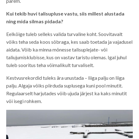
parem.
Kui tekib huvi talisupluse vastu, siis millest alustada
ning mida silmas pidada?
Eelkõige tuleb selleks valida turvaline koht. Soovitavalt
võiks teha seda koos sõbraga, kes saab toetada ja vajadusel
aidata. Võib ka minna mõnesse talisuplejate- või
taliujumisklubisse, kus on vastav taristu olemas. Igal juhul
tuleb sooritus teha võimalikult turvaliselt.
Kestvusrekordid tuleks ära unustada – liiga palju on liiga
palju. Algaja võiks piirduda suplusega kuni pool minutit.
Regulaarselt harjutades võib ujuda järjest ka kaks minutit
või isegi rohkem.