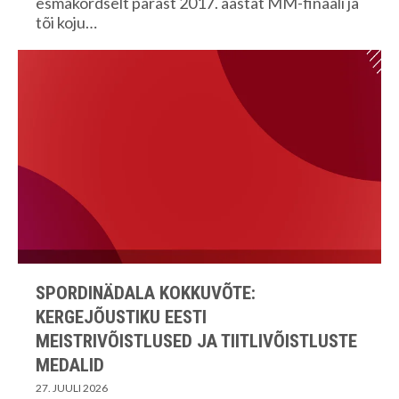
esmakordselt pärast 2017. aastat MM-finaali ja
tõi koju…
SPORDINÄDALA KOKKUVÕTE:
KERGEJÕUSTIKU EESTI
MEISTRIVÕISTLUSED JA TIITLIVÕISTLUSTE
MEDALID
27. JUULI 2026