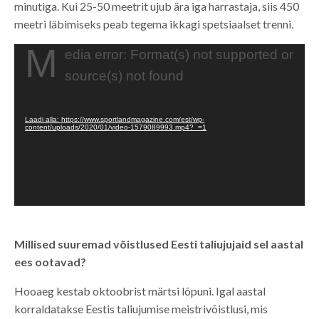
minutiga. Kui 25-50 meetrit ujub ära iga harrastaja, siis 450
meetri läbimiseks peab tegema ikkagi spetsiaalset trenni.
M
Videoesitaja
edia error: Format(s) not supported or
source(s) not found
Laadi alla: https://www.sportlandmagazine.com/est/wp-
content/uploads/2020/01/video-1579089993.mp4?_=1
Millised suuremad võistlused Eesti taliujujaid sel aastal
ees ootavad?
Hooaeg kestab oktoobrist märtsi lõpuni. Igal aastal
korraldatakse Eestis taliujumise meistrivõistlusi, mis